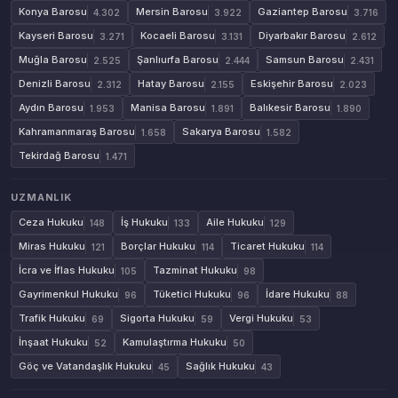
Konya Barosu
Mersin Barosu
Gaziantep Barosu
4.302
3.922
3.716
Kayseri Barosu
Kocaeli Barosu
Diyarbakır Barosu
3.271
3.131
2.612
Muğla Barosu
Şanlıurfa Barosu
Samsun Barosu
2.525
2.444
2.431
Denizli Barosu
Hatay Barosu
Eskişehir Barosu
2.312
2.155
2.023
Aydın Barosu
Manisa Barosu
Balıkesir Barosu
1.953
1.891
1.890
Kahramanmaraş Barosu
Sakarya Barosu
1.658
1.582
Tekirdağ Barosu
1.471
UZMANLIK
Ceza Hukuku
İş Hukuku
Aile Hukuku
148
133
129
Miras Hukuku
Borçlar Hukuku
Ticaret Hukuku
121
114
114
İcra ve İflas Hukuku
Tazminat Hukuku
105
98
Gayrimenkul Hukuku
Tüketici Hukuku
İdare Hukuku
96
96
88
Trafik Hukuku
Sigorta Hukuku
Vergi Hukuku
69
59
53
İnşaat Hukuku
Kamulaştırma Hukuku
52
50
Göç ve Vatandaşlık Hukuku
Sağlık Hukuku
45
43