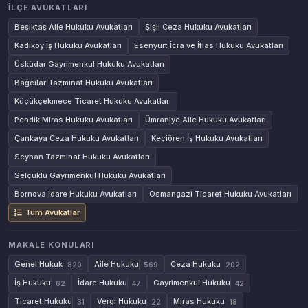
İLÇE AVUKATLARI
Beşiktaş Aile Hukuku Avukatları
Şişli Ceza Hukuku Avukatları
Kadıköy İş Hukuku Avukatları
Esenyurt İcra ve İflas Hukuku Avukatları
Üsküdar Gayrimenkul Hukuku Avukatları
Bağcılar Tazminat Hukuku Avukatları
Küçükçekmece Ticaret Hukuku Avukatları
Pendik Miras Hukuku Avukatları
Ümraniye Aile Hukuku Avukatları
Çankaya Ceza Hukuku Avukatları
Keçiören İş Hukuku Avukatları
Seyhan Tazminat Hukuku Avukatları
Selçuklu Gayrimenkul Hukuku Avukatları
Bornova İdare Hukuku Avukatları
Osmangazi Ticaret Hukuku Avukatları
Tüm Avukatlar
MAKALE KONULARI
Genel Hukuk
Aile Hukuku
Ceza Hukuku
820
569
202
İş Hukuku
İdare Hukuku
Gayrimenkul Hukuku
62
47
42
Ticaret Hukuku
Vergi Hukuku
Miras Hukuku
31
22
18