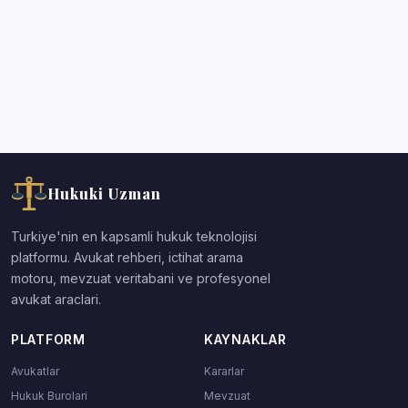
Hukuki Uzman
Turkiye'nin en kapsamli hukuk teknolojisi
platformu. Avukat rehberi, ictihat arama
motoru, mevzuat veritabani ve profesyonel
avukat araclari.
PLATFORM
KAYNAKLAR
Avukatlar
Kararlar
Hukuk Burolari
Mevzuat