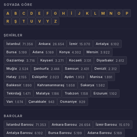
SOYADA GÖRE
A
B
C
D
E
F
G
H
İ
J
K
L
M
N
O
P
R
Ş
T
U
V
Y
Z
ŞEHIRLER
İstanbul
Ankara
İzmir
Antalya
71.356
26.654
15.070
6.102
Bursa
Adana
Konya
Mersin
5.199
5.169
4.302
3.922
Gaziantep
Kayseri
Kocaeli
Diyarbakır
3.716
3.271
3.131
2.612
Muğla
Şanlıurfa
Samsun
Denizli
2.524
2.444
2.431
2.312
Hatay
Eskişehir
Aydın
Manisa
2.155
2.023
1.953
1.891
Balıkesir
Kahramanmaraş
Sakarya
1.890
1.658
1.582
Tekirdağ
Malatya
Trabzon
Erzurum
1.471
1.186
1.158
1.102
Van
Çanakkale
Osmaniye
1.074
943
929
BAROLAR
İstanbul Barosu
Ankara Barosu
İzmir Barosu
71.353
26.654
15.070
Antalya Barosu
Bursa Barosu
Adana Barosu
6.102
5.199
5.169