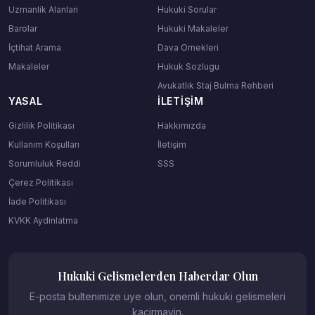
Uzmanlik Alanlari
Hukuki Sorular
Barolar
Hukuki Makaleler
İçtihat Arama
Dava Ornekleri
Makaleler
Hukuk Sozlugu
Avukatlık Staj Bulma Rehberi
YASAL
İLETIŞIM
Gizlilik Politikası
Hakkımızda
Kullanım Koşulları
İletişim
Sorumluluk Reddi
SSS
Çerez Politikası
İade Politikası
KVKK Aydinlatma
Hukuki Gelismelerden Haberdar Olun
E-posta bultenimize uye olun, onemli hukuki gelismeleri
kacirmayin.