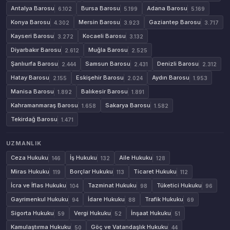
Antalya Barosu
Bursa Barosu
Adana Barosu
6.102
5.199
5.169
Konya Barosu
Mersin Barosu
Gaziantep Barosu
4.302
3.923
3.717
Kayseri Barosu
Kocaeli Barosu
3.272
3.132
Diyarbakır Barosu
Muğla Barosu
2.612
2.525
Şanlıurfa Barosu
Samsun Barosu
Denizli Barosu
2.444
2.431
2.312
Hatay Barosu
Eskişehir Barosu
Aydın Barosu
2.155
2.024
1.953
Manisa Barosu
Balıkesir Barosu
1.892
1.891
Kahramanmaraş Barosu
Sakarya Barosu
1.658
1.582
Tekirdağ Barosu
1.471
UZMANLIK
Ceza Hukuku
İş Hukuku
Aile Hukuku
146
132
128
Miras Hukuku
Borçlar Hukuku
Ticaret Hukuku
119
113
112
İcra ve İflas Hukuku
Tazminat Hukuku
Tüketici Hukuku
104
98
96
Gayrimenkul Hukuku
İdare Hukuku
Trafik Hukuku
94
88
69
Sigorta Hukuku
Vergi Hukuku
İnşaat Hukuku
59
52
51
Kamulaştırma Hukuku
Göç ve Vatandaşlık Hukuku
50
44