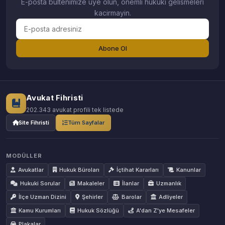
E-posta bultenimize uye olun, onemli hukuki gelismeleri
kacirmayin.
Abone Ol
Avukat Fihristi
202.343 avukat profili tek listede
Site Fihristi
Tüm Sayfalar
MODÜLLER
Avukatlar
Hukuk Büroları
İçtihat Kararları
Kanunlar
Hukuki Sorular
Makaleler
İlanlar
Uzmanlık
İlçe Uzman Dizini
Şehirler
Barolar
Adliyeler
Kamu Kurumları
Hukuk Sözlüğü
A'dan Z'ye Mesafeler
Plakalar