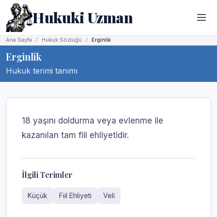
Hukuki Uzman
Ana Sayfa
Hukuk Sözlüğü
Erginlik
Erginlik
Hukuk terimi tanımı
18 yaşını doldurma veya evlenme ile
kazanılan tam fiil ehliyetidir.
İlgili Terimler
Küçük
Fiil Ehliyeti
Veli