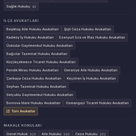
Sağlık Hukuku
43
İLÇE AVUKATLARI
Beşiktaş Aile Hukuku Avukatları
Şişli Ceza Hukuku Avukatları
Kadıköy İş Hukuku Avukatları
Esenyurt İcra ve İflas Hukuku Avukatları
Üsküdar Gayrimenkul Hukuku Avukatları
Bağcılar Tazminat Hukuku Avukatları
Küçükçekmece Ticaret Hukuku Avukatları
Pendik Miras Hukuku Avukatları
Ümraniye Aile Hukuku Avukatları
Çankaya Ceza Hukuku Avukatları
Keçiören İş Hukuku Avukatları
Seyhan Tazminat Hukuku Avukatları
Selçuklu Gayrimenkul Hukuku Avukatları
Bornova İdare Hukuku Avukatları
Osmangazi Ticaret Hukuku Avukatları
Tüm Avukatlar
MAKALE KONULARI
Genel Hukuk
Aile Hukuku
Ceza Hukuku
820
569
202