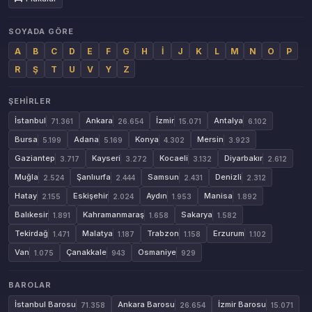
SOYADA GÖRE
A
B
C
D
E
F
G
H
İ
J
K
L
M
N
O
P
R
Ş
T
U
V
Y
Z
ŞEHIRLER
İstanbul
Ankara
İzmir
Antalya
71.361
26.654
15.071
6.102
Bursa
Adana
Konya
Mersin
5.199
5.169
4.302
3.923
Gaziantep
Kayseri
Kocaeli
Diyarbakır
3.717
3.272
3.132
2.612
Muğla
Şanlıurfa
Samsun
Denizli
2.524
2.444
2.431
2.312
Hatay
Eskişehir
Aydın
Manisa
2.155
2.024
1.953
1.892
Balıkesir
Kahramanmaraş
Sakarya
1.891
1.658
1.582
Tekirdağ
Malatya
Trabzon
Erzurum
1.471
1.187
1.158
1.102
Van
Çanakkale
Osmaniye
1.075
943
929
BAROLAR
İstanbul Barosu
Ankara Barosu
İzmir Barosu
71.358
26.654
15.071