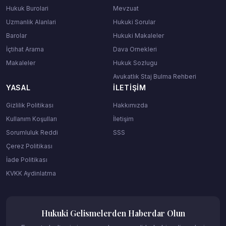
Hukuk Burolari
Mevzuat
Uzmanlik Alanlari
Hukuki Sorular
Barolar
Hukuki Makaleler
İçtihat Arama
Dava Ornekleri
Makaleler
Hukuk Sozlugu
Avukatlık Staj Bulma Rehberi
YASAL
İLETIŞIM
Gizlilik Politikası
Hakkımızda
Kullanım Koşulları
İletişim
Sorumluluk Reddi
SSS
Çerez Politikası
İade Politikası
KVKK Aydinlatma
Hukuki Gelismelerden Haberdar Olun