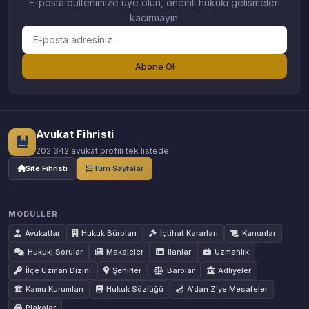
E-posta bultenimize uye olun, onemli hukuki gelismeleri
kacirmayin.
Abone Ol
Avukat Fihristi
202.342 avukat profili tek listede
Site Fihristi
Tüm Sayfalar
MODÜLLER
Avukatlar
Hukuk Büroları
İçtihat Kararları
Kanunlar
Hukuki Sorular
Makaleler
İlanlar
Uzmanlık
İlçe Uzman Dizini
Şehirler
Barolar
Adliyeler
Kamu Kurumları
Hukuk Sözlüğü
A'dan Z'ye Mesafeler
Plakalar