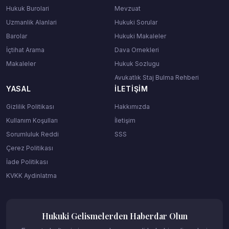
Hukuk Burolari
Mevzuat
Uzmanlik Alanlari
Hukuki Sorular
Barolar
Hukuki Makaleler
İçtihat Arama
Dava Ornekleri
Makaleler
Hukuk Sozlugu
Avukatlık Staj Bulma Rehberi
YASAL
İLETIŞIM
Gizlilik Politikası
Hakkımızda
Kullanım Koşulları
İletişim
Sorumluluk Reddi
SSS
Çerez Politikası
İade Politikası
KVKK Aydinlatma
Hukuki Gelismelerden Haberdar Olun