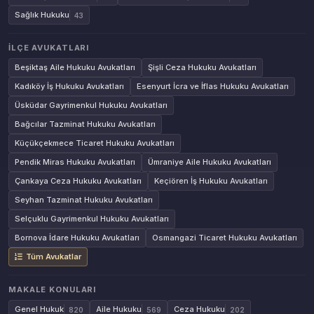
Sağlık Hukuku
43
İLÇE AVUKATLARI
Beşiktaş Aile Hukuku Avukatları
Şişli Ceza Hukuku Avukatları
Kadıköy İş Hukuku Avukatları
Esenyurt İcra ve İflas Hukuku Avukatları
Üsküdar Gayrimenkul Hukuku Avukatları
Bağcılar Tazminat Hukuku Avukatları
Küçükçekmece Ticaret Hukuku Avukatları
Pendik Miras Hukuku Avukatları
Ümraniye Aile Hukuku Avukatları
Çankaya Ceza Hukuku Avukatları
Keçiören İş Hukuku Avukatları
Seyhan Tazminat Hukuku Avukatları
Selçuklu Gayrimenkul Hukuku Avukatları
Bornova İdare Hukuku Avukatları
Osmangazi Ticaret Hukuku Avukatları
Tüm Avukatlar
MAKALE KONULARI
Genel Hukuk
Aile Hukuku
Ceza Hukuku
820
569
202