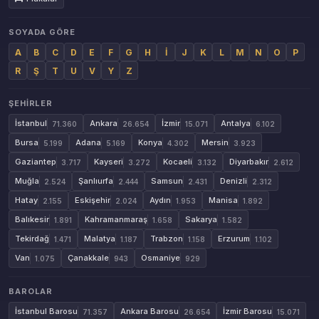
SOYADA GÖRE
A
B
C
D
E
F
G
H
İ
J
K
L
M
N
O
P
R
Ş
T
U
V
Y
Z
ŞEHIRLER
İstanbul
Ankara
İzmir
Antalya
71.360
26.654
15.071
6.102
Bursa
Adana
Konya
Mersin
5.199
5.169
4.302
3.923
Gaziantep
Kayseri
Kocaeli
Diyarbakır
3.717
3.272
3.132
2.612
Muğla
Şanlıurfa
Samsun
Denizli
2.524
2.444
2.431
2.312
Hatay
Eskişehir
Aydın
Manisa
2.155
2.024
1.953
1.892
Balıkesir
Kahramanmaraş
Sakarya
1.891
1.658
1.582
Tekirdağ
Malatya
Trabzon
Erzurum
1.471
1.187
1.158
1.102
Van
Çanakkale
Osmaniye
1.075
943
929
BAROLAR
İstanbul Barosu
Ankara Barosu
İzmir Barosu
71.357
26.654
15.071