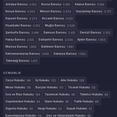
Antalya Barosu
Bursa Barosu
Adana Barosu
6.102
5.199
5.169
Konya Barosu
Mersin Barosu
Gaziantep Barosu
4.302
3.923
3.717
Kayseri Barosu
Kocaeli Barosu
3.272
3.132
Diyarbakır Barosu
Muğla Barosu
2.612
2.525
Şanlıurfa Barosu
Samsun Barosu
Denizli Barosu
2.444
2.431
2.312
Hatay Barosu
Eskişehir Barosu
Aydın Barosu
2.155
2.024
1.953
Manisa Barosu
Balıkesir Barosu
1.892
1.891
Kahramanmaraş Barosu
Sakarya Barosu
1.658
1.582
Tekirdağ Barosu
1.471
UZMANLIK
Ceza Hukuku
İş Hukuku
Aile Hukuku
146
132
128
Miras Hukuku
Borçlar Hukuku
Ticaret Hukuku
119
113
112
İcra ve İflas Hukuku
Tazminat Hukuku
Tüketici Hukuku
104
98
96
Gayrimenkul Hukuku
İdare Hukuku
Trafik Hukuku
94
88
69
Sigorta Hukuku
Vergi Hukuku
İnşaat Hukuku
59
52
51
Kamulaştırma Hukuku
Göç ve Vatandaşlık Hukuku
50
44