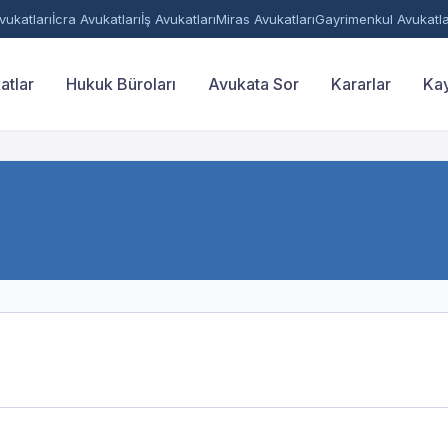
ukatları
İcra Avukatları
İş Avukatları
Miras Avukatları
Gayrimenkul Avukatla
atlar
Hukuk Büroları
Avukata Sor
Kararlar
Kay