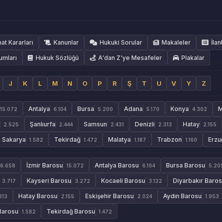
hat Kararları
Kanunlar
Hukuki Sorular
Makaleler
İlan
umları
Hukuk Sözlüğü
A'dan Z'ye Mesafeler
Plakalar
J
K
L
M
N
O
P
R
Ş
T
U
V
Y
Z
Antalya
Bursa
Adana
Konya
M
15.072
6.104
5.200
5.170
4.302
Şanlıurfa
Samsun
Denizli
Hatay
2.525
2.444
2.431
2.313
2.155
Sakarya
Tekirdağ
Malatya
Trabzon
Erzu
1.582
1.472
1.187
1.160
İzmir Barosu
Antalya Barosu
Bursa Barosu
6.658
15.072
6.104
5.20
Kayseri Barosu
Kocaeli Barosu
Diyarbakır Baro
3.717
3.272
3.132
Hatay Barosu
Eskişehir Barosu
Aydın Barosu
313
2.155
2.024
1.953
Barosu
Tekirdağ Barosu
1.582
1.472