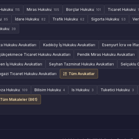
 Hukuku
Miras Hukuku
Borçlar Hukuku
Ticaret Hukuku
115
105
101
u
İdare Hukuku
Trafik Hukuku
Sigorta Hukuku
Ver
85
82
62
53
ukuku
39
za Hukuku Avukatları
Kadıköy İş Hukuku Avukatları
Esenyurt İcra ve İfl
çükçekmece Ticaret Hukuku Avukatları
Pendik Miras Hukuku Avukatları
en İş Hukuku Avukatları
Seyhan Tazminat Hukuku Avukatları
Selçuklu 
azi Ticaret Hukuku Avukatları
Tüm Avukatlar
eza Hukuku
Bilisim Hukuku
Is Hukuku
Tuketici Hukuku
109
4
3
3
Tüm Makaleler (861)