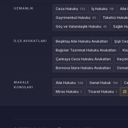
UZMANLIK
Ceza Hukuku
İş Hukuku
Aile
133
118
Gayrimenkul Hukuku
Tüketici Hukuk
85
Göç ve Vatandaşlık Hukuku
Sağlık H
40
İLÇE AVUKATLARI
Beşiktaş Aile Hukuku Avukatları
Şişli Ce
Bağcılar Tazminat Hukuku Avukatları
Kü
Çankaya Ceza Hukuku Avukatları
Keçiör
Bornova İdare Hukuku Avukatları
Osmang
MAKALE
Aile Hukuku
Genel Hukuk
C
544
194
KONULARI
Miras Hukuku
Ticaret Hukuku
1
1