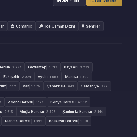
Site Fihristi
Tüm Sayfalar
lar
Uzmanlık
İlçe Uzman Dizini
Şehirler
ersin
Gaziantep
Kayseri
3.924
3.717
3.272
Eskişehir
Aydın
Manisa
2.024
1.953
1.892
rum
Van
Çanakkale
Osmaniye
1.102
1.075
943
929
Adana Barosu
Konya Barosu
0
5.170
4.302
su
Muğla Barosu
Şanlıurfa Barosu
2.615
2.526
2.444
Manisa Barosu
Balıkesir Barosu
1.892
1.891