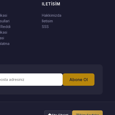
ILETISIM
tikasi
Hakkimizda
ullari
Iletisim
 Reddi
SSS
ikasi
asi
latma
Abone Ol