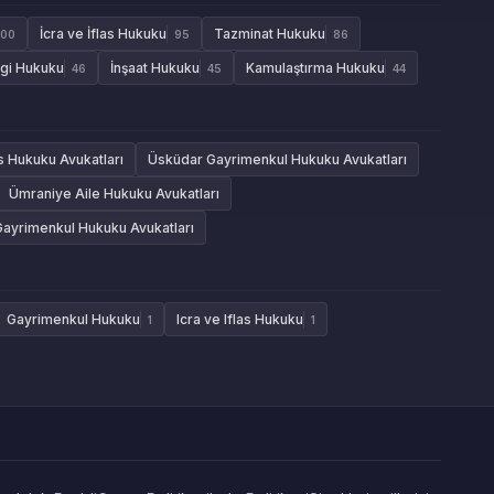
İcra ve İflas Hukuku
Tazminat Hukuku
100
95
86
gi Hukuku
İnşaat Hukuku
Kamulaştırma Hukuku
46
45
44
as Hukuku Avukatları
Üsküdar Gayrimenkul Hukuku Avukatları
Ümraniye Aile Hukuku Avukatları
Gayrimenkul Hukuku Avukatları
Gayrimenkul Hukuku
Icra ve Iflas Hukuku
1
1