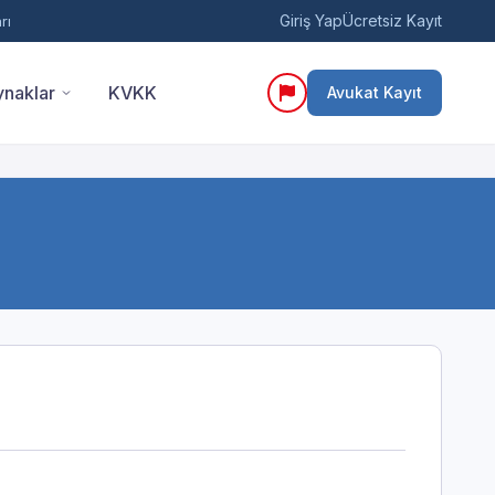
Giriş Yap
Ücretsiz Kayıt
rı
naklar
KVKK
Avukat Kayıt