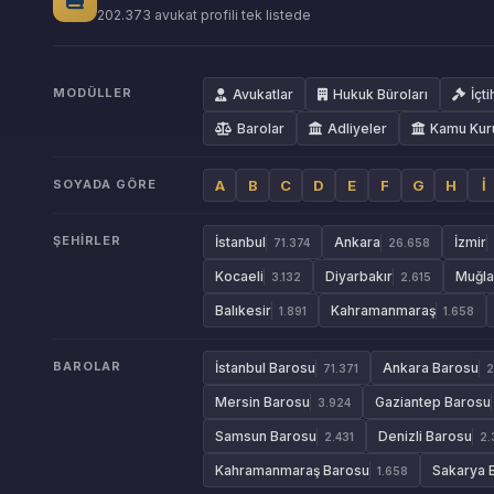
202.373 avukat profili tek listede
MODÜLLER
Avukatlar
Hukuk Büroları
İçti
Barolar
Adliyeler
Kamu Kur
SOYADA GÖRE
A
B
C
D
E
F
G
H
İ
ŞEHIRLER
İstanbul
Ankara
İzmir
71.374
26.658
Kocaeli
Diyarbakır
Muğla
3.132
2.615
Balıkesir
Kahramanmaraş
1.891
1.658
BAROLAR
İstanbul Barosu
Ankara Barosu
71.371
2
Mersin Barosu
Gaziantep Barosu
3.924
Samsun Barosu
Denizli Barosu
2.431
2.
Kahramanmaraş Barosu
Sakarya 
1.658