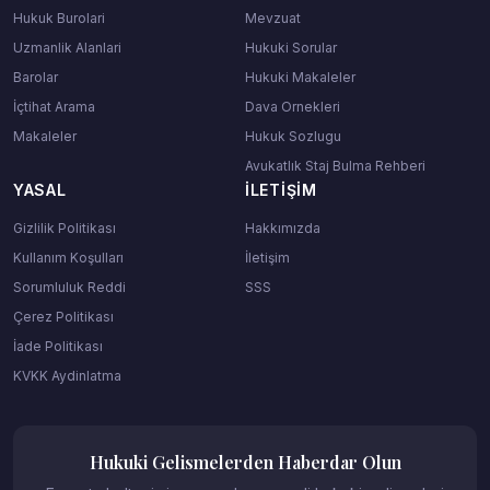
Hukuk Burolari
Mevzuat
Uzmanlik Alanlari
Hukuki Sorular
Barolar
Hukuki Makaleler
İçtihat Arama
Dava Ornekleri
Makaleler
Hukuk Sozlugu
Avukatlık Staj Bulma Rehberi
YASAL
İLETIŞIM
Gizlilik Politikası
Hakkımızda
Kullanım Koşulları
İletişim
Sorumluluk Reddi
SSS
Çerez Politikası
İade Politikası
KVKK Aydinlatma
Hukuki Gelismelerden Haberdar Olun