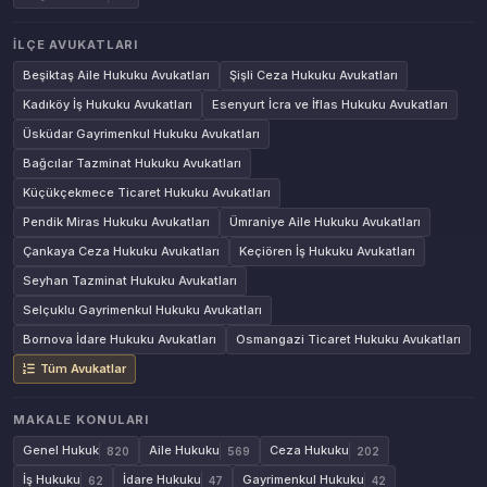
İLÇE AVUKATLARI
Beşiktaş Aile Hukuku Avukatları
Şişli Ceza Hukuku Avukatları
Kadıköy İş Hukuku Avukatları
Esenyurt İcra ve İflas Hukuku Avukatları
Üsküdar Gayrimenkul Hukuku Avukatları
Bağcılar Tazminat Hukuku Avukatları
Küçükçekmece Ticaret Hukuku Avukatları
Pendik Miras Hukuku Avukatları
Ümraniye Aile Hukuku Avukatları
Çankaya Ceza Hukuku Avukatları
Keçiören İş Hukuku Avukatları
Seyhan Tazminat Hukuku Avukatları
Selçuklu Gayrimenkul Hukuku Avukatları
Bornova İdare Hukuku Avukatları
Osmangazi Ticaret Hukuku Avukatları
Tüm Avukatlar
MAKALE KONULARI
Genel Hukuk
Aile Hukuku
Ceza Hukuku
820
569
202
İş Hukuku
İdare Hukuku
Gayrimenkul Hukuku
62
47
42