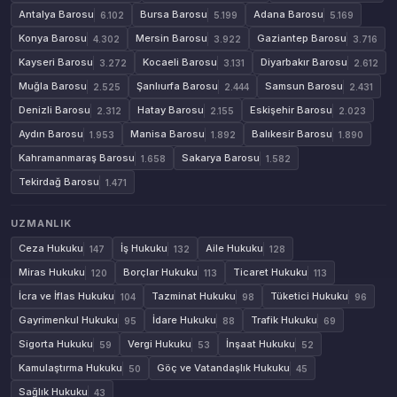
Antalya Barosu
Bursa Barosu
Adana Barosu
6.102
5.199
5.169
Konya Barosu
Mersin Barosu
Gaziantep Barosu
4.302
3.922
3.716
Kayseri Barosu
Kocaeli Barosu
Diyarbakır Barosu
3.272
3.131
2.612
Muğla Barosu
Şanlıurfa Barosu
Samsun Barosu
2.525
2.444
2.431
Denizli Barosu
Hatay Barosu
Eskişehir Barosu
2.312
2.155
2.023
Aydın Barosu
Manisa Barosu
Balıkesir Barosu
1.953
1.892
1.890
Kahramanmaraş Barosu
Sakarya Barosu
1.658
1.582
Tekirdağ Barosu
1.471
UZMANLIK
Ceza Hukuku
İş Hukuku
Aile Hukuku
147
132
128
Miras Hukuku
Borçlar Hukuku
Ticaret Hukuku
120
113
113
İcra ve İflas Hukuku
Tazminat Hukuku
Tüketici Hukuku
104
98
96
Gayrimenkul Hukuku
İdare Hukuku
Trafik Hukuku
95
88
69
Sigorta Hukuku
Vergi Hukuku
İnşaat Hukuku
59
53
52
Kamulaştırma Hukuku
Göç ve Vatandaşlık Hukuku
50
45
Sağlık Hukuku
43