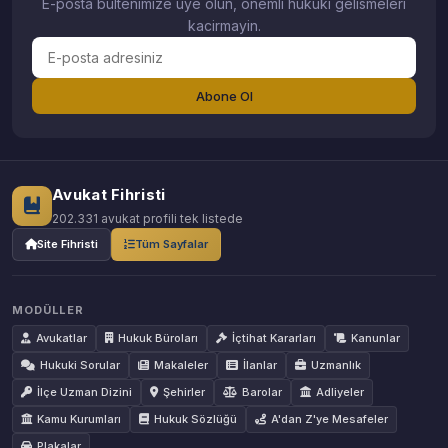
E-posta bultenimize uye olun, onemli hukuki gelismeleri
kacirmayin.
Abone Ol
Avukat Fihristi
202.331 avukat profili tek listede
Site Fihristi
Tüm Sayfalar
MODÜLLER
Avukatlar
Hukuk Büroları
İçtihat Kararları
Kanunlar
Hukuki Sorular
Makaleler
İlanlar
Uzmanlık
İlçe Uzman Dizini
Şehirler
Barolar
Adliyeler
Kamu Kurumları
Hukuk Sözlüğü
A'dan Z'ye Mesafeler
Plakalar