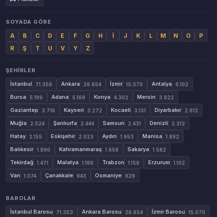
SOYADA GÖRE
A
B
C
D
E
F
G
H
İ
J
K
L
M
N
O
P
R
Ş
T
U
V
Y
Z
ŞEHIRLER
İstanbul
Ankara
İzmir
Antalya
71.356
26.654
15.070
6.102
Bursa
Adana
Konya
Mersin
5.199
5.169
4.302
3.922
Gaziantep
Kayseri
Kocaeli
Diyarbakır
3.716
3.272
3.131
2.612
Muğla
Şanlıurfa
Samsun
Denizli
2.524
2.444
2.431
2.312
Hatay
Eskişehir
Aydın
Manisa
2.155
2.023
1.953
1.892
Balıkesir
Kahramanmaraş
Sakarya
1.890
1.658
1.582
Tekirdağ
Malatya
Trabzon
Erzurum
1.471
1.186
1.158
1.102
Van
Çanakkale
Osmaniye
1.074
943
929
BAROLAR
İstanbul Barosu
Ankara Barosu
İzmir Barosu
71.353
26.654
15.070