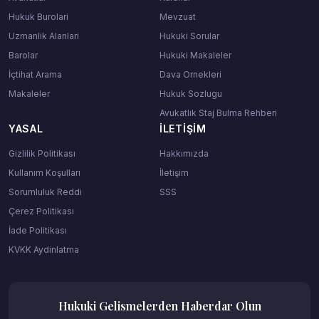
Hukuk Burolari
Mevzuat
Uzmanlik Alanlari
Hukuki Sorular
Barolar
Hukuki Makaleler
İçtihat Arama
Dava Ornekleri
Makaleler
Hukuk Sozlugu
Avukatlık Staj Bulma Rehberi
YASAL
İLETIŞIM
Gizlilik Politikası
Hakkımızda
Kullanım Koşulları
İletişim
Sorumluluk Reddi
SSS
Çerez Politikası
İade Politikası
KVKK Aydinlatma
Hukuki Gelismelerden Haberdar Olun