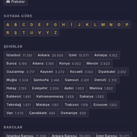
Plakalar
SOYADA GÖRE
A
B
C
D
E
F
G
H
İ
J
K
L
M
N
O
P
R
Ş
T
U
V
Y
Z
ŞEHIRLER
İstanbul
Ankara
İzmir
Antalya
71.361
26.655
15.071
6.102
Bursa
Adana
Konya
Mersin
5.199
5.169
4.302
3.923
Gaziantep
Kayseri
Kocaeli
Diyarbakır
3.717
3.272
3.132
2.612
Muğla
Şanlıurfa
Samsun
Denizli
2.524
2.444
2.431
2.312
Hatay
Eskişehir
Aydın
Manisa
2.155
2.024
1.953
1.892
Balıkesir
Kahramanmaraş
Sakarya
1.891
1.658
1.582
Tekirdağ
Malatya
Trabzon
Erzurum
1.471
1.187
1.158
1.102
Van
Çanakkale
Osmaniye
1.075
943
929
BAROLAR
İstanbul Barosu
Ankara Barosu
İzmir Barosu
71.358
26.655
15.071