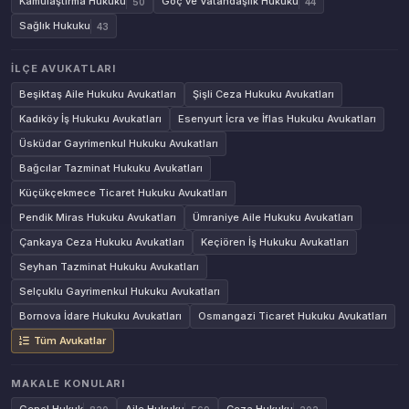
Kamulaştırma Hukuku
Göç ve Vatandaşlık Hukuku
50
44
Sağlık Hukuku
43
İLÇE AVUKATLARI
Beşiktaş Aile Hukuku Avukatları
Şişli Ceza Hukuku Avukatları
Kadıköy İş Hukuku Avukatları
Esenyurt İcra ve İflas Hukuku Avukatları
Üsküdar Gayrimenkul Hukuku Avukatları
Bağcılar Tazminat Hukuku Avukatları
Küçükçekmece Ticaret Hukuku Avukatları
Pendik Miras Hukuku Avukatları
Ümraniye Aile Hukuku Avukatları
Çankaya Ceza Hukuku Avukatları
Keçiören İş Hukuku Avukatları
Seyhan Tazminat Hukuku Avukatları
Selçuklu Gayrimenkul Hukuku Avukatları
Bornova İdare Hukuku Avukatları
Osmangazi Ticaret Hukuku Avukatları
Tüm Avukatlar
MAKALE KONULARI