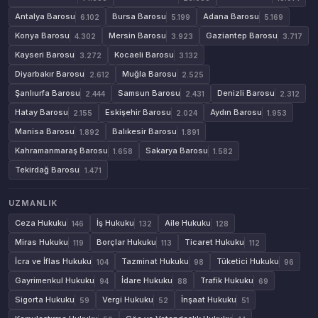
Antalya Barosu
Bursa Barosu
Adana Barosu
6.102
5.199
5.169
Konya Barosu
Mersin Barosu
Gaziantep Barosu
4.302
3.923
3.717
Kayseri Barosu
Kocaeli Barosu
3.272
3.132
Diyarbakır Barosu
Muğla Barosu
2.612
2.525
Şanlıurfa Barosu
Samsun Barosu
Denizli Barosu
2.444
2.431
2.312
Hatay Barosu
Eskişehir Barosu
Aydın Barosu
2.155
2.024
1.953
Manisa Barosu
Balıkesir Barosu
1.892
1.891
Kahramanmaraş Barosu
Sakarya Barosu
1.658
1.582
Tekirdağ Barosu
1.471
UZMANLIK
Ceza Hukuku
İş Hukuku
Aile Hukuku
146
132
128
Miras Hukuku
Borçlar Hukuku
Ticaret Hukuku
119
113
112
İcra ve İflas Hukuku
Tazminat Hukuku
Tüketici Hukuku
104
98
96
Gayrimenkul Hukuku
İdare Hukuku
Trafik Hukuku
94
88
69
Sigorta Hukuku
Vergi Hukuku
İnşaat Hukuku
59
52
51