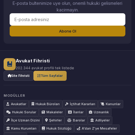
E-posta bultenimize uye olun, onemli hukuki gelismeleri
kacirmayin.
Abone Ol
Avukat Fihristi
202.344 avukat profili tek listede
Site Fihristi
Tüm Sayfalar
MODÜLLER
Avukatlar
Hukuk Büroları
İçtihat Kararları
Kanunlar
Hukuki Sorular
Makaleler
İlanlar
Uzmanlık
İlçe Uzman Dizini
Şehirler
Barolar
Adliyeler
Kamu Kurumları
Hukuk Sözlüğü
A'dan Z'ye Mesafeler