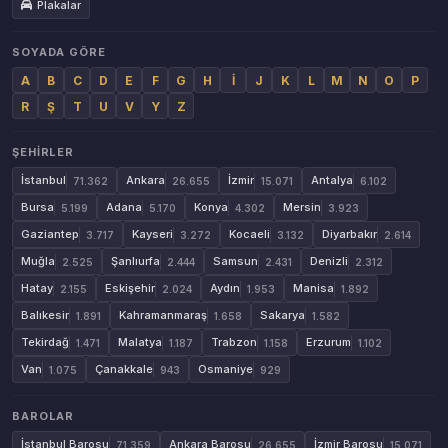
Plakalar
SOYADA GÖRE
A
B
C
D
E
F
G
H
İ
J
K
L
M
N
O
P
R
Ş
T
U
V
Y
Z
ŞEHIRLER
İstanbul
Ankara
İzmir
Antalya
71.362
26.655
15.071
6.102
Bursa
Adana
Konya
Mersin
5.199
5.170
4.302
3.923
Gaziantep
Kayseri
Kocaeli
Diyarbakır
3.717
3.272
3.132
2.614
Muğla
Şanlıurfa
Samsun
Denizli
2.525
2.444
2.431
2.312
Hatay
Eskişehir
Aydın
Manisa
2.155
2.024
1.953
1.892
Balıkesir
Kahramanmaraş
Sakarya
1.891
1.658
1.582
Tekirdağ
Malatya
Trabzon
Erzurum
1.471
1.187
1.158
1.102
Van
Çanakkale
Osmaniye
1.075
943
929
BAROLAR
İstanbul Barosu
Ankara Barosu
İzmir Barosu
71.359
26.655
15.071