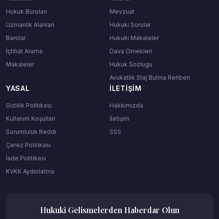
Hukuk Burolari
Mevzuat
Uzmanlik Alanlari
Hukuki Sorular
Barolar
Hukuki Makaleler
İçtihat Arama
Dava Ornekleri
Makaleler
Hukuk Sozlugu
Avukatlık Staj Bulma Rehberi
YASAL
İLETIŞIM
Gizlilik Politikası
Hakkımızda
Kullanım Koşulları
İletişim
Sorumluluk Reddi
SSS
Çerez Politikası
İade Politikası
KVKK Aydinlatma
Hukuki Gelismelerden Haberdar Olun