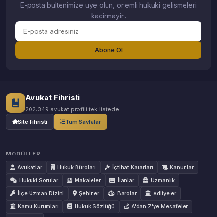
E-posta bultenimize uye olun, onemli hukuki gelismeleri
kacirmayin.
Abone Ol
Avukat Fihristi
202.349 avukat profili tek listede
Site Fihristi
Tüm Sayfalar
MODÜLLER
Avukatlar
Hukuk Büroları
İçtihat Kararları
Kanunlar
Hukuki Sorular
Makaleler
İlanlar
Uzmanlık
İlçe Uzman Dizini
Şehirler
Barolar
Adliyeler
Kamu Kurumları
Hukuk Sözlüğü
A'dan Z'ye Mesafeler