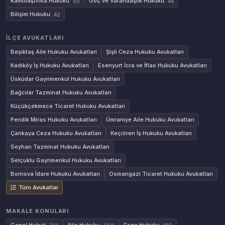
Kamulaştırma Hukuku
Göç ve Vatandaşlık Hukuku
50
44
Bilişim Hukuku
42
İLÇE AVUKATLARI
Beşiktaş Aile Hukuku Avukatları
Şişli Ceza Hukuku Avukatları
Kadıköy İş Hukuku Avukatları
Esenyurt İcra ve İflas Hukuku Avukatları
Üsküdar Gayrimenkul Hukuku Avukatları
Bağcılar Tazminat Hukuku Avukatları
Küçükçekmece Ticaret Hukuku Avukatları
Pendik Miras Hukuku Avukatları
Ümraniye Aile Hukuku Avukatları
Çankaya Ceza Hukuku Avukatları
Keçiören İş Hukuku Avukatları
Seyhan Tazminat Hukuku Avukatları
Selçuklu Gayrimenkul Hukuku Avukatları
Bornova İdare Hukuku Avukatları
Osmangazi Ticaret Hukuku Avukatları
Tüm Avukatlar
MAKALE KONULARI