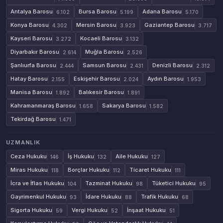
Antalya Barosu
Bursa Barosu
Adana Barosu
6.102
5.199
5.170
Konya Barosu
Mersin Barosu
Gaziantep Barosu
4.302
3.923
3.717
Kayseri Barosu
Kocaeli Barosu
3.272
3.132
Diyarbakır Barosu
Muğla Barosu
2.614
2.526
Şanlıurfa Barosu
Samsun Barosu
Denizli Barosu
2.444
2.431
2.312
Hatay Barosu
Eskişehir Barosu
Aydın Barosu
2.155
2.024
1.953
Manisa Barosu
Balıkesir Barosu
1.892
1.891
Kahramanmaraş Barosu
Sakarya Barosu
1.658
1.582
Tekirdağ Barosu
1.471
UZMANLIK
Ceza Hukuku
İş Hukuku
Aile Hukuku
146
132
127
Miras Hukuku
Borçlar Hukuku
Ticaret Hukuku
118
112
111
İcra ve İflas Hukuku
Tazminat Hukuku
Tüketici Hukuku
104
98
95
Gayrimenkul Hukuku
İdare Hukuku
Trafik Hukuku
93
88
68
Sigorta Hukuku
Vergi Hukuku
İnşaat Hukuku
59
52
51