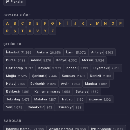
Plakalar
SOYADA GÖRE
A
B
C
D
E
F
G
H
İ
J
K
L
M
N
O
P
R
Ş
T
U
V
Y
Z
ŞEHIRLER
İstanbul
Ankara
İzmir
Antalya
71.369
26.656
15.072
6.103
Bursa
Adana
Konya
Mersin
5.199
5.170
4.302
3.924
Gaziantep
Kayseri
Kocaeli
Diyarbakır
3.717
3.272
3.132
2.615
Muğla
Şanlıurfa
Samsun
Denizli
2.525
2.444
2.431
2.313
Hatay
Eskişehir
Aydın
Manisa
2.155
2.024
1.953
1.892
Balıkesir
Kahramanmaraş
Sakarya
1.891
1.658
1.582
Tekirdağ
Malatya
Trabzon
Erzurum
1.471
1.187
1.160
1.102
Van
Çanakkale
Osmaniye
1.075
943
929
BAROLAR
İstanbul Barosu
Ankara Barosu
İzmir Barosu
71.366
26.656
15.072