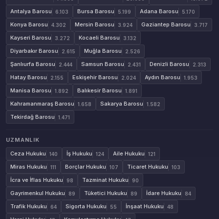
Antalya Barosu
Bursa Barosu
Adana Barosu
6.103
5.199
5.170
Konya Barosu
Mersin Barosu
Gaziantep Barosu
4.302
3.924
3.717
Kayseri Barosu
Kocaeli Barosu
3.272
3.132
Diyarbakır Barosu
Muğla Barosu
2.615
2.526
Şanlıurfa Barosu
Samsun Barosu
Denizli Barosu
2.444
2.431
2.313
Hatay Barosu
Eskişehir Barosu
Aydın Barosu
2.155
2.024
1.953
Manisa Barosu
Balıkesir Barosu
1.892
1.891
Kahramanmaraş Barosu
Sakarya Barosu
1.658
1.582
Tekirdağ Barosu
1.471
UZMANLIK
Ceza Hukuku
İş Hukuku
Aile Hukuku
140
124
121
Miras Hukuku
Borçlar Hukuku
Ticaret Hukuku
111
107
103
İcra ve İflas Hukuku
Tazminat Hukuku
98
90
Gayrimenkul Hukuku
Tüketici Hukuku
İdare Hukuku
89
89
84
Trafik Hukuku
Sigorta Hukuku
İnşaat Hukuku
64
55
48