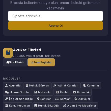
E-posta bultenimize uye olun, onemli hukuki gelismeleri
kacirmayin.
Abone Ol
Avukat Fihristi
202.365 avukat profili tek listede
Site Fihristi
Tüm Sayfalar
MODÜLLER
Avukatlar
Hukuk Büroları
İçtihat Kararları
Kanunlar
Hukuki Sorular
Makaleler
İlanlar
Uzmanlık
İlçe Uzman Dizini
Şehirler
Barolar
Adliyeler
Kamu Kurumları
Hukuk Sözlüğü
A'dan Z'ye Mesafeler