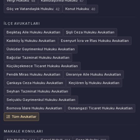
Vergi Hukuku
Kamulaştırma Hukuku
48
47
Göç ve Vatandaşlık Hukuku
Konut Hukuku
42
40
İLÇE AVUKATLARI
Beşiktaş Aile Hukuku Avukatları
Şişli Ceza Hukuku Avukatları
Kadıköy İş Hukuku Avukatları
Esenyurt İcra ve İflas Hukuku Avukatları
Üsküdar Gayrimenkul Hukuku Avukatları
Bağcılar Tazminat Hukuku Avukatları
Küçükçekmece Ticaret Hukuku Avukatları
Pendik Miras Hukuku Avukatları
Ümraniye Aile Hukuku Avukatları
Çankaya Ceza Hukuku Avukatları
Keçiören İş Hukuku Avukatları
Seyhan Tazminat Hukuku Avukatları
Selçuklu Gayrimenkul Hukuku Avukatları
Bornova İdare Hukuku Avukatları
Osmangazi Ticaret Hukuku Avukatları
Tüm Avukatlar
MAKALE KONULARI