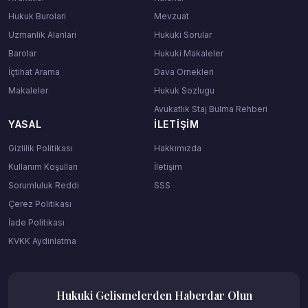
Hukuk Burolari
Mevzuat
Uzmanlik Alanlari
Hukuki Sorular
Barolar
Hukuki Makaleler
İçtihat Arama
Dava Ornekleri
Makaleler
Hukuk Sozlugu
Avukatlık Staj Bulma Rehberi
YASAL
İLETIŞIM
Gizlilik Politikası
Hakkımızda
Kullanım Koşulları
İletişim
Sorumluluk Reddi
SSS
Çerez Politikası
İade Politikası
KVKK Aydinlatma
Hukuki Gelismelerden Haberdar Olun