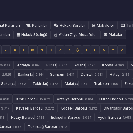
hat Kararları
Kanunlar
Hukuki Sorular
Makaleler
İlan
umları
Hukuk Sözlüğü
A'dan Z'ye Mesafeler
Plakalar
J
K
L
M
N
O
P
R
Ş
T
U
V
Y
Z
Antalya
Bursa
Adana
Konya
M
15.072
6.104
5.200
5.170
4.302
Şanlıurfa
Samsun
Denizli
Hatay
2.525
2.444
2.431
2.313
2.155
Sakarya
Tekirdağ
Malatya
Trabzon
Erzu
1.582
1.472
1.187
1.160
İzmir Barosu
Antalya Barosu
Bursa Barosu
6.658
15.072
6.104
5.20
Kayseri Barosu
Kocaeli Barosu
Diyarbakır Baro
3.717
3.272
3.132
Hatay Barosu
Eskişehir Barosu
Aydın Barosu
313
2.155
2.024
1.953
Barosu
Tekirdağ Barosu
1.582
1.472