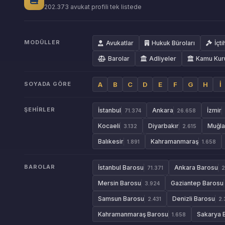
202.373 avukat profili tek listede
MODÜLLER
Avukatlar
Hukuk Büroları
İçti
Barolar
Adliyeler
Kamu Kur
SOYADA GÖRE
A
B
C
D
E
F
G
H
İ
ŞEHIRLER
İstanbul
Ankara
İzmir
71.374
26.658
Kocaeli
Diyarbakır
Muğla
3.132
2.615
Balıkesir
Kahramanmaraş
1.891
1.658
BAROLAR
İstanbul Barosu
Ankara Barosu
71.371
2
Mersin Barosu
Gaziantep Barosu
3.924
Samsun Barosu
Denizli Barosu
2.431
2.
Kahramanmaraş Barosu
Sakarya 
1.658