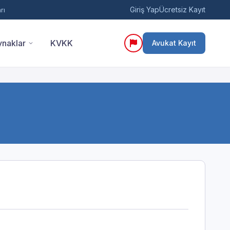
Giriş Yap
Ücretsiz Kayıt
rı
naklar
KVKK
Avukat Kayıt