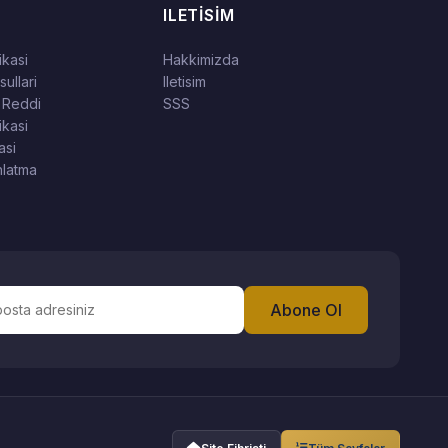
ILETISIM
tikasi
Hakkimizda
ullari
Iletisim
 Reddi
SSS
ikasi
asi
latma
Abone Ol