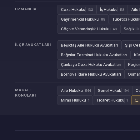
UZMANLIK
Ceza Hukuku
İş Hukuku
Aile
133
118
Gayrimenkul Hukuku
Tüketici Hukuk
85
Göç ve Vatandaşlık Hukuku
Sağlık H
40
İLÇE AVUKATLARI
Beşiktaş Aile Hukuku Avukatları
Şişli Ce
Bağcılar Tazminat Hukuku Avukatları
Kü
Çankaya Ceza Hukuku Avukatları
Keçiör
Bornova İdare Hukuku Avukatları
Osmang
MAKALE
Aile Hukuku
Genel Hukuk
C
544
194
KONULARI
Miras Hukuku
Ticaret Hukuku
1
1