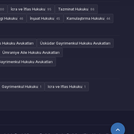
İcra ve İflas Hukuku
Tazminat Hukuku
100
95
86
gi Hukuku
İnşaat Hukuku
Kamulaştırma Hukuku
46
45
44
as Hukuku Avukatları
Üsküdar Gayrimenkul Hukuku Avukatları
Ümraniye Aile Hukuku Avukatları
Gayrimenkul Hukuku Avukatları
Gayrimenkul Hukuku
Icra ve Iflas Hukuku
1
1