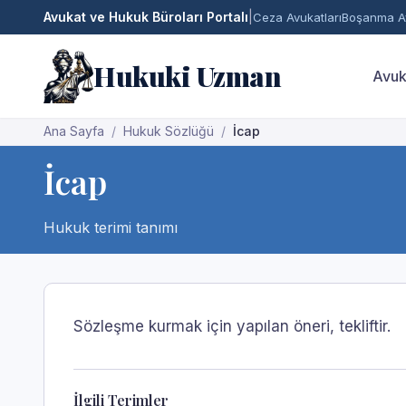
Avukat ve Hukuk Büroları Portalı
|
Ceza Avukatları
Boşanma Av
Hukuki Uzman
Avuk
Ana Sayfa
Hukuk Sözlüğü
İcap
İcap
Hukuk terimi tanımı
Sözleşme kurmak için yapılan öneri, tekliftir.
İlgili Terimler