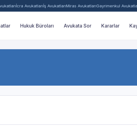
ukatları
İcra Avukatları
İş Avukatları
Miras Avukatları
Gayrimenkul Avukatla
atlar
Hukuk Büroları
Avukata Sor
Kararlar
Kay