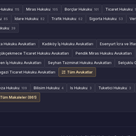
 Hukuku
Miras Hukuku
Borçlar Hukuku
Ticaret Hukuku
115
105
101
u
İdare Hukuku
Trafik Hukuku
Sigorta Hukuku
Ver
85
82
62
53
ukuku
39
za Hukuku Avukatları
Kadıköy İş Hukuku Avukatları
Esenyurt İcra ve İfl
çükçekmece Ticaret Hukuku Avukatları
Pendik Miras Hukuku Avukatları
en İş Hukuku Avukatları
Seyhan Tazminat Hukuku Avukatları
Selçuklu 
azi Ticaret Hukuku Avukatları
Tüm Avukatlar
eza Hukuku
Bilisim Hukuku
Is Hukuku
Tuketici Hukuku
109
4
3
3
Tüm Makaleler (861)