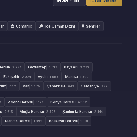
Site Fihristi
Tüm Sayfalar
lar
Uzmanlık
İlçe Uzman Dizini
Şehirler
ersin
Gaziantep
Kayseri
3.924
3.717
3.272
Eskişehir
Aydın
Manisa
2.024
1.953
1.892
rum
Van
Çanakkale
Osmaniye
1.102
1.075
943
929
Adana Barosu
Konya Barosu
0
5.170
4.302
su
Muğla Barosu
Şanlıurfa Barosu
2.615
2.526
2.444
Manisa Barosu
Balıkesir Barosu
1.892
1.891