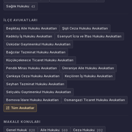
Sağlık Hukuku
43
İLÇE AVUKATLARI
Beşiktaş Aile Hukuku Avukatları
Şişli Ceza Hukuku Avukatları
Kadıköy İş Hukuku Avukatları
Esenyurt İcra ve İflas Hukuku Avukatları
Üsküdar Gayrimenkul Hukuku Avukatları
Bağcılar Tazminat Hukuku Avukatları
Küçükçekmece Ticaret Hukuku Avukatları
Pendik Miras Hukuku Avukatları
Ümraniye Aile Hukuku Avukatları
Çankaya Ceza Hukuku Avukatları
Keçiören İş Hukuku Avukatları
Seyhan Tazminat Hukuku Avukatları
Selçuklu Gayrimenkul Hukuku Avukatları
Bornova İdare Hukuku Avukatları
Osmangazi Ticaret Hukuku Avukatları
Tüm Avukatlar
MAKALE KONULARI
Genel Hukuk
Aile Hukuku
Ceza Hukuku
820
569
202