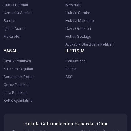
Hukuk Burolari
Mevzuat
Uzmanlik Alanlari
Hukuki Sorular
Barolar
Hukuki Makaleler
İçtihat Arama
Dava Ornekleri
Makaleler
Hukuk Sozlugu
Avukatlık Staj Bulma Rehberi
YASAL
İLETIŞIM
Gizlilik Politikası
Hakkımızda
Kullanım Koşulları
İletişim
Sorumluluk Reddi
SSS
Çerez Politikası
İade Politikası
KVKK Aydinlatma
Hukuki Gelismelerden Haberdar Olun