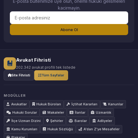
E-posta bultenimize uye olun, onemli hukuki gelismeleri
kacirmayin.
Abone Ol
Avukat Fihristi
202.342 avukat profili tek listede
Site Fihristi
Tüm Sayfalar
MODÜLLER
Avukatlar
Hukuk Büroları
İçtihat Kararları
Kanunlar
Hukuki Sorular
Makaleler
İlanlar
Uzmanlık
İlçe Uzman Dizini
Şehirler
Barolar
Adliyeler
Kamu Kurumları
Hukuk Sözlüğü
A'dan Z'ye Mesafeler
Plakalar