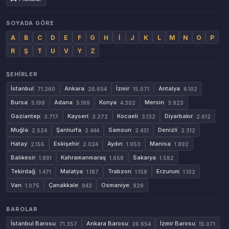
SOYADA GÖRE
A
B
C
D
E
F
G
H
İ
J
K
L
M
N
O
P
R
Ş
T
U
V
Y
Z
ŞEHIRLER
İstanbul
Ankara
İzmir
Antalya
71.360
26.654
15.071
6.102
Bursa
Adana
Konya
Mersin
5.199
5.169
4.302
3.923
Gaziantep
Kayseri
Kocaeli
Diyarbakır
3.717
3.272
3.132
2.612
Muğla
Şanlıurfa
Samsun
Denizli
2.524
2.444
2.431
2.312
Hatay
Eskişehir
Aydın
Manisa
2.155
2.024
1.953
1.892
Balıkesir
Kahramanmaraş
Sakarya
1.891
1.658
1.582
Tekirdağ
Malatya
Trabzon
Erzurum
1.471
1.187
1.158
1.102
Van
Çanakkale
Osmaniye
1.075
943
929
BAROLAR
İstanbul Barosu
Ankara Barosu
İzmir Barosu
71.357
26.654
15.071