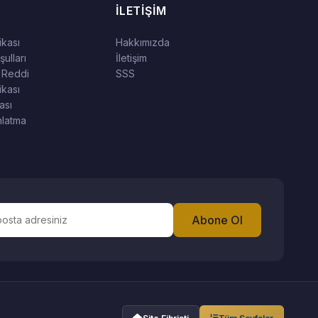
İLETIŞIM
tikası
Hakkımızda
ulları
İletişim
 Reddi
SSS
ikası
ası
latma
Abone Ol