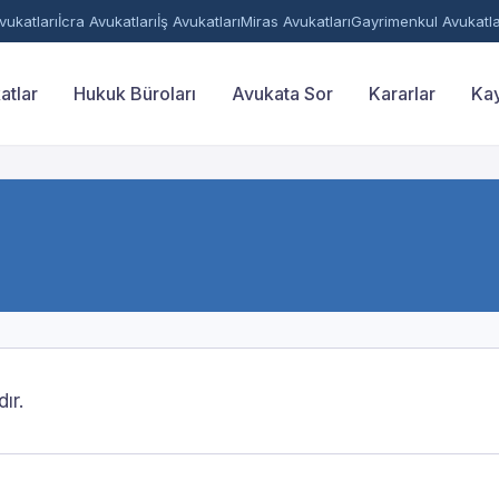
ukatları
İcra Avukatları
İş Avukatları
Miras Avukatları
Gayrimenkul Avukatla
atlar
Hukuk Büroları
Avukata Sor
Kararlar
Kay
ır.