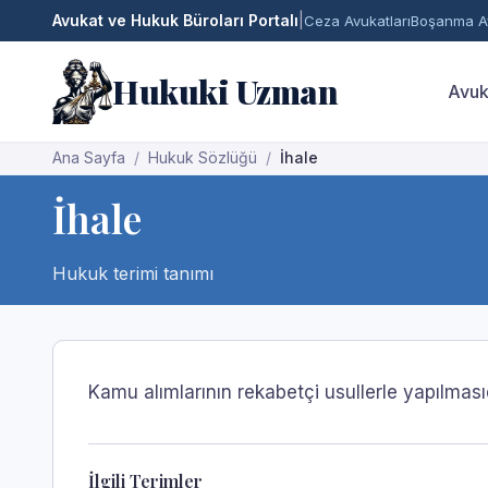
Avukat ve Hukuk Büroları Portalı
|
Ceza Avukatları
Boşanma Av
Hukuki Uzman
Avuk
Ana Sayfa
Hukuk Sözlüğü
İhale
İhale
Hukuk terimi tanımı
Kamu alımlarının rekabetçi usullerle yapılmasıd
İlgili Terimler