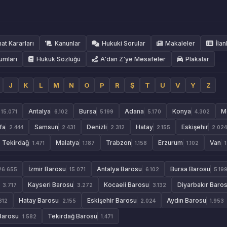
hat Kararları
Kanunlar
Hukuki Sorular
Makaleler
İlan
umları
Hukuk Sözlüğü
A'dan Z'ye Mesafeler
Plakalar
J
K
L
M
N
O
P
R
Ş
T
U
V
Y
Z
Antalya
Bursa
Adana
Konya
M
15.071
6.102
5.199
5.170
4.302
fa
Samsun
Denizli
Hatay
Eskişehir
2.444
2.431
2.312
2.155
2.024
Tekirdağ
Malatya
Trabzon
Erzurum
Van
1.471
1.187
1.158
1.102
İzmir Barosu
Antalya Barosu
Bursa Barosu
26.655
15.071
6.102
5.19
Kayseri Barosu
Kocaeli Barosu
Diyarbakır Baro
3.717
3.272
3.132
Hatay Barosu
Eskişehir Barosu
Aydın Barosu
312
2.155
2.024
1.953
Barosu
Tekirdağ Barosu
1.582
1.471