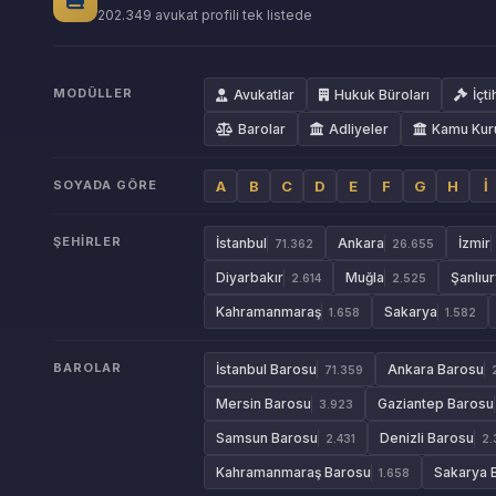
202.349 avukat profili tek listede
MODÜLLER
Avukatlar
Hukuk Büroları
İçti
Barolar
Adliyeler
Kamu Kur
SOYADA GÖRE
A
B
C
D
E
F
G
H
İ
ŞEHIRLER
İstanbul
Ankara
İzmir
71.362
26.655
Diyarbakır
Muğla
Şanlıur
2.614
2.525
Kahramanmaraş
Sakarya
1.658
1.582
BAROLAR
İstanbul Barosu
Ankara Barosu
71.359
Mersin Barosu
Gaziantep Barosu
3.923
Samsun Barosu
Denizli Barosu
2.431
2.
Kahramanmaraş Barosu
Sakarya 
1.658