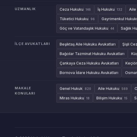
UZMANLIK
Ceza Hukuku
İş Hukuku
Aile
146
132
Tüketici Hukuku
Gayrimenkul Hukuk
96
Göç ve Vatandaşlık Hukuku
Sağlık H
44
İLÇE AVUKATLARI
Beşiktaş Aile Hukuku Avukatları
Şişli Ce
Bağcılar Tazminat Hukuku Avukatları
Kü
Çankaya Ceza Hukuku Avukatları
Keçiör
Bornova İdare Hukuku Avukatları
Osmang
MAKALE
Genel Hukuk
Aile Hukuku
C
820
569
KONULARI
Miras Hukuku
Bilişim Hukuku
S
18
15