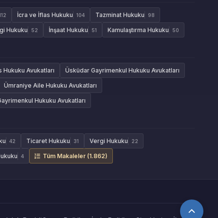
İcra ve İflas Hukuku
Tazminat Hukuku
112
104
98
gi Hukuku
İnşaat Hukuku
Kamulaştırma Hukuku
52
51
50
as Hukuku Avukatları
Üsküdar Gayrimenkul Hukuku Avukatları
Ümraniye Aile Hukuku Avukatları
Gayrimenkul Hukuku Avukatları
ku
Ticaret Hukuku
Vergi Hukuku
42
31
22
Hukuku
Tüm Makaleler (1.862)
4