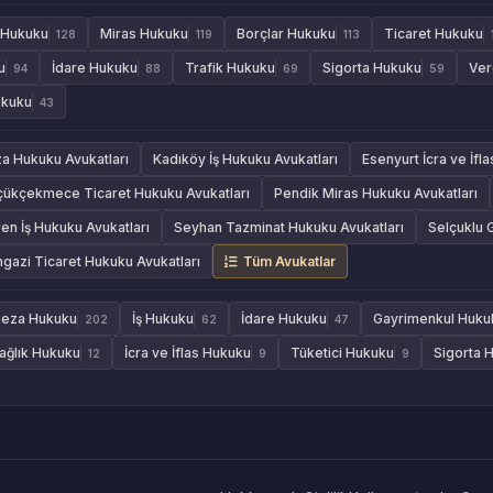
 Hukuku
Miras Hukuku
Borçlar Hukuku
Ticaret Hukuku
128
119
113
u
İdare Hukuku
Trafik Hukuku
Sigorta Hukuku
Ver
94
88
69
59
ukuku
43
za Hukuku Avukatları
Kadıköy İş Hukuku Avukatları
Esenyurt İcra ve İfl
çükçekmece Ticaret Hukuku Avukatları
Pendik Miras Hukuku Avukatları
en İş Hukuku Avukatları
Seyhan Tazminat Hukuku Avukatları
Selçuklu 
azi Ticaret Hukuku Avukatları
Tüm Avukatlar
eza Hukuku
İş Hukuku
İdare Hukuku
Gayrimenkul Huku
202
62
47
ağlık Hukuku
İcra ve İflas Hukuku
Tüketici Hukuku
Sigorta 
12
9
9