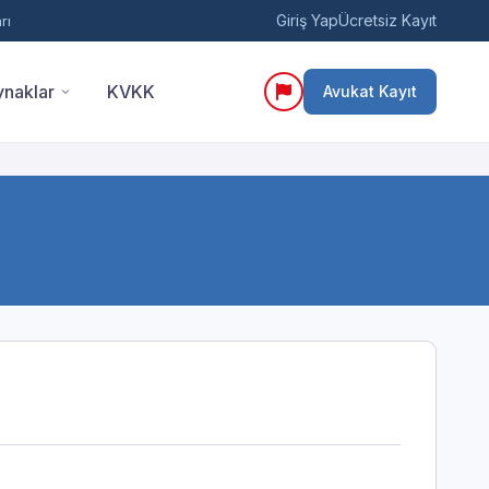
Giriş Yap
Ücretsiz Kayıt
rı
naklar
KVKK
Avukat Kayıt