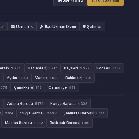
Site Fihristi
Tüm Sayfalar
lar
Uzmanlık
İlçe Uzman Dizini
Şehirler
ersin
Gaziantep
Kayseri
Kocaeli
3.923
3.717
3.272
3.132
Aydın
Manisa
Balıkesir
1.953
1.892
1.891
Çanakkale
Osmaniye
1.075
943
929
Adana Barosu
Konya Barosu
9
5.170
4.302
su
Muğla Barosu
Şanlıurfa Barosu
2.614
2.526
2.444
Manisa Barosu
Balıkesir Barosu
1.892
1.891