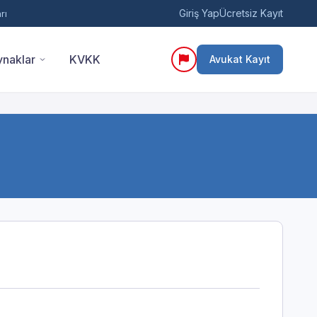
Giriş Yap
Ücretsiz Kayıt
rı
naklar
KVKK
Avukat Kayıt