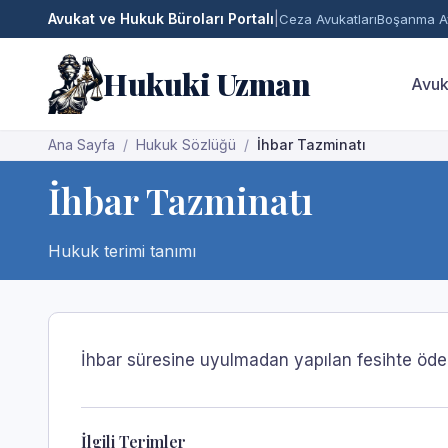
Avukat ve Hukuk Büroları Portalı
|
Ceza Avukatları
Boşanma Av
Hukuki Uzman
Avuk
Ana Sayfa
Hukuk Sözlüğü
İhbar Tazminatı
İhbar Tazminatı
Hukuk terimi tanımı
İhbar süresine uyulmadan yapılan fesihte öde
İlgili Terimler