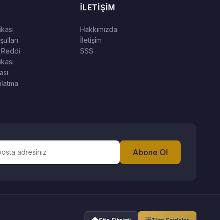
İLETIŞIM
tikası
Hakkımızda
ulları
İletişim
 Reddi
SSS
ikası
ası
latma
Abone Ol