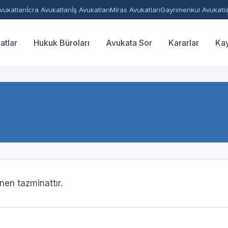
ukatları
İcra Avukatları
İş Avukatları
Miras Avukatları
Gayrimenkul Avukatla
atlar
Hukuk Büroları
Avukata Sor
Kararlar
Kay
nen tazminattır.