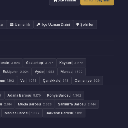
Site Fihristi
Tüm Sayfalar
lar
Uzmanlık
İlçe Uzman Dizini
Şehirler
ersin
Gaziantep
Kayseri
3.924
3.717
3.272
Eskişehir
Aydın
Manisa
2.024
1.953
1.892
rum
Van
Çanakkale
Osmaniye
1.102
1.075
943
929
Adana Barosu
Konya Barosu
9
5.170
4.302
su
Muğla Barosu
Şanlıurfa Barosu
2.614
2.526
2.444
Manisa Barosu
Balıkesir Barosu
1.892
1.891