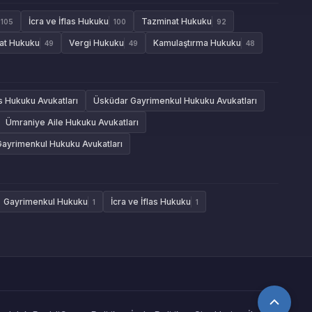
İcra ve İflas Hukuku
Tazminat Hukuku
105
100
92
aat Hukuku
Vergi Hukuku
Kamulaştırma Hukuku
49
49
48
as Hukuku Avukatları
Üsküdar Gayrimenkul Hukuku Avukatları
Ümraniye Aile Hukuku Avukatları
Gayrimenkul Hukuku Avukatları
Gayrimenkul Hukuku
İcra ve İflas Hukuku
1
1