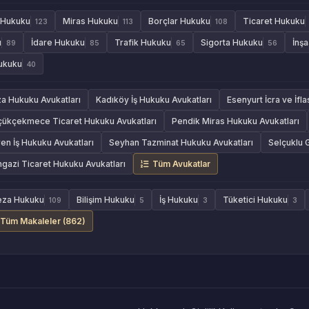
 Hukuku
Miras Hukuku
Borçlar Hukuku
Ticaret Hukuku
123
113
108
u
İdare Hukuku
Trafik Hukuku
Sigorta Hukuku
İnş
89
85
65
56
Hukuku
40
za Hukuku Avukatları
Kadıköy İş Hukuku Avukatları
Esenyurt İcra ve İfl
çükçekmece Ticaret Hukuku Avukatları
Pendik Miras Hukuku Avukatları
en İş Hukuku Avukatları
Seyhan Tazminat Hukuku Avukatları
Selçuklu 
azi Ticaret Hukuku Avukatları
Tüm Avukatlar
eza Hukuku
Bilişim Hukuku
İş Hukuku
Tüketici Hukuku
109
5
3
3
Tüm Makaleler (862)