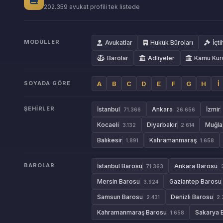
202.359 avukat profili tek listede
MODÜLLER
Avukatlar
Hukuk Büroları
İçti
Barolar
Adliyeler
Kamu Kur
SOYADA GÖRE
A
B
C
D
E
F
G
H
İ
ŞEHIRLER
İstanbul
Ankara
İzmir
71.366
26.656
Kocaeli
Diyarbakır
Muğla
3.132
2.614
Balıkesir
Kahramanmaraş
1.891
1.658
BAROLAR
İstanbul Barosu
Ankara Barosu
71.363
Mersin Barosu
Gaziantep Barosu
3.924
Samsun Barosu
Denizli Barosu
2.431
2.
Kahramanmaraş Barosu
Sakarya 
1.658