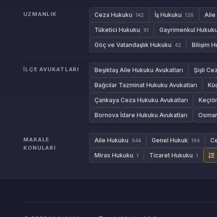
UZMANLIK
Ceza Hukuku
İş Hukuku
Aile
142
126
Tüketici Hukuku
Gayrimenkul Hukuk
91
Göç ve Vatandaşlık Hukuku
Bilişim 
42
İLÇE AVUKATLARI
Beşiktaş Aile Hukuku Avukatları
Şişli Ce
Bağcılar Tazminat Hukuku Avukatları
Kü
Çankaya Ceza Hukuku Avukatları
Keçiör
Bornova İdare Hukuku Avukatları
Osmang
MAKALE
Aile Hukuku
Genel Hukuk
C
544
194
KONULARI
Miras Hukuku
Ticaret Hukuku
1
1