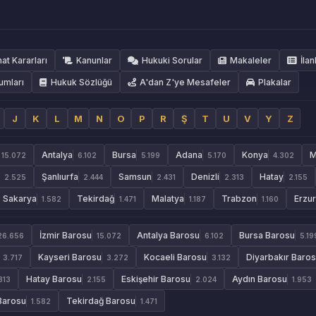
hat Kararları
Kanunlar
Hukuki Sorular
Makaleler
İlan
umları
Hukuk Sözlüğü
A'dan Z'ye Mesafeler
Plakalar
J
K
L
M
N
O
P
R
Ş
T
U
V
Y
Z
Antalya
Bursa
Adana
Konya
M
15.072
6.102
5.199
5.170
4.302
Şanlıurfa
Samsun
Denizli
Hatay
2.525
2.444
2.431
2.313
2.155
Sakarya
Tekirdağ
Malatya
Trabzon
Erzu
1.582
1.471
1.187
1.160
İzmir Barosu
Antalya Barosu
Bursa Barosu
26.656
15.072
6.102
5.19
Kayseri Barosu
Kocaeli Barosu
Diyarbakır Baro
3.717
3.272
3.132
Hatay Barosu
Eskişehir Barosu
Aydın Barosu
313
2.155
2.024
1.953
Barosu
Tekirdağ Barosu
1.582
1.471