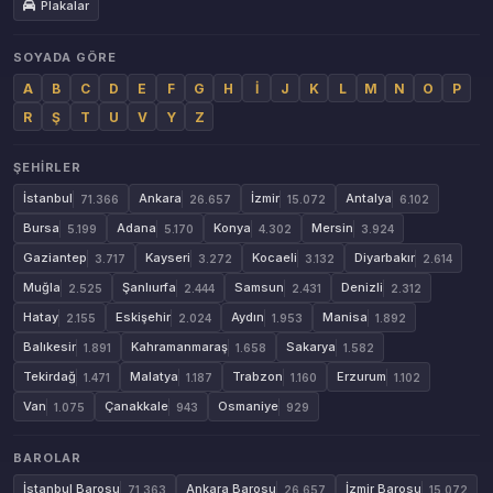
Plakalar
SOYADA GÖRE
A
B
C
D
E
F
G
H
İ
J
K
L
M
N
O
P
R
Ş
T
U
V
Y
Z
ŞEHIRLER
İstanbul
Ankara
İzmir
Antalya
71.366
26.657
15.072
6.102
Bursa
Adana
Konya
Mersin
5.199
5.170
4.302
3.924
Gaziantep
Kayseri
Kocaeli
Diyarbakır
3.717
3.272
3.132
2.614
Muğla
Şanlıurfa
Samsun
Denizli
2.525
2.444
2.431
2.312
Hatay
Eskişehir
Aydın
Manisa
2.155
2.024
1.953
1.892
Balıkesir
Kahramanmaraş
Sakarya
1.891
1.658
1.582
Tekirdağ
Malatya
Trabzon
Erzurum
1.471
1.187
1.160
1.102
Van
Çanakkale
Osmaniye
1.075
943
929
BAROLAR
İstanbul Barosu
Ankara Barosu
İzmir Barosu
71.363
26.657
15.072