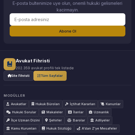
E-posta bultenimize uye olun, onemli hukuki gelismeleri
kacirmayin.
Abone Ol
Avukat Fihristi
202.359 avukat profili tek listede
Site Fihristi
Tüm Sayfalar
MODÜLLER
Avukatlar
Hukuk Büroları
İçtihat Kararları
Kanunlar
Hukuki Sorular
Makaleler
İlanlar
Uzmanlık
İlçe Uzman Dizini
Şehirler
Barolar
Adliyeler
Kamu Kurumları
Hukuk Sözlüğü
A'dan Z'ye Mesafeler