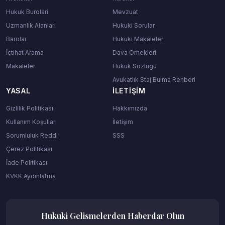
Hukuk Burolari
Mevzuat
Uzmanlik Alanlari
Hukuki Sorular
Barolar
Hukuki Makaleler
İçtihat Arama
Dava Ornekleri
Makaleler
Hukuk Sozlugu
Avukatlık Staj Bulma Rehberi
YASAL
İLETIŞIM
Gizlilik Politikası
Hakkımızda
Kullanım Koşulları
İletişim
Sorumluluk Reddi
SSS
Çerez Politikası
İade Politikası
KVKK Aydinlatma
Hukuki Gelismelerden Haberdar Olun