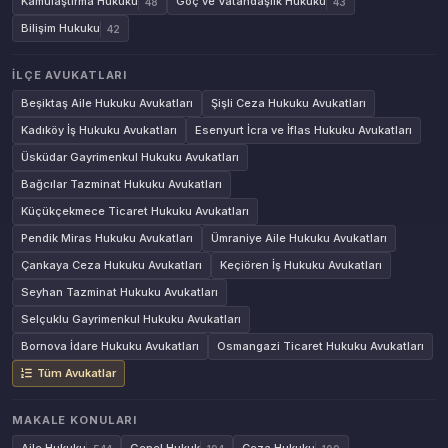
Kamulaştırma Hukuku
Göç ve Vatandaşlık Hukuku
48
43
Bilişim Hukuku
42
İLÇE AVUKATLARI
Beşiktaş Aile Hukuku Avukatları
Şişli Ceza Hukuku Avukatları
Kadıköy İş Hukuku Avukatları
Esenyurt İcra ve İflas Hukuku Avukatları
Üsküdar Gayrimenkul Hukuku Avukatları
Bağcılar Tazminat Hukuku Avukatları
Küçükçekmece Ticaret Hukuku Avukatları
Pendik Miras Hukuku Avukatları
Ümraniye Aile Hukuku Avukatları
Çankaya Ceza Hukuku Avukatları
Keçiören İş Hukuku Avukatları
Seyhan Tazminat Hukuku Avukatları
Selçuklu Gayrimenkul Hukuku Avukatları
Bornova İdare Hukuku Avukatları
Osmangazi Ticaret Hukuku Avukatları
Tüm Avukatlar
MAKALE KONULARI