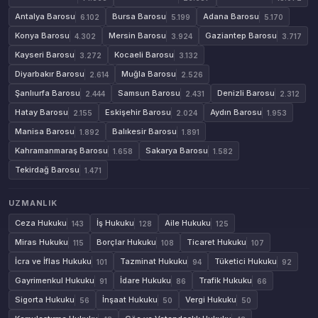
Antalya Barosu
Bursa Barosu
Adana Barosu
6.102
5.199
5.170
Konya Barosu
Mersin Barosu
Gaziantep Barosu
4.302
3.924
3.717
Kayseri Barosu
Kocaeli Barosu
3.272
3.132
Diyarbakır Barosu
Muğla Barosu
2.614
2.526
Şanlıurfa Barosu
Samsun Barosu
Denizli Barosu
2.444
2.431
2.312
Hatay Barosu
Eskişehir Barosu
Aydın Barosu
2.155
2.024
1.953
Manisa Barosu
Balıkesir Barosu
1.892
1.891
Kahramanmaraş Barosu
Sakarya Barosu
1.658
1.582
Tekirdağ Barosu
1.471
UZMANLIK
Ceza Hukuku
İş Hukuku
Aile Hukuku
143
128
125
Miras Hukuku
Borçlar Hukuku
Ticaret Hukuku
115
108
107
İcra ve İflas Hukuku
Tazminat Hukuku
Tüketici Hukuku
101
94
92
Gayrimenkul Hukuku
İdare Hukuku
Trafik Hukuku
91
86
66
Sigorta Hukuku
İnşaat Hukuku
Vergi Hukuku
56
50
50