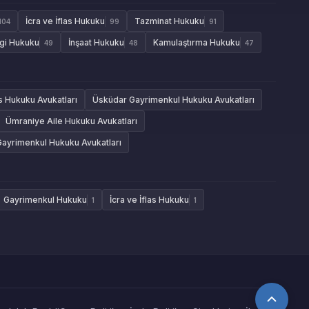
İcra ve İflas Hukuku
Tazminat Hukuku
104
99
91
gi Hukuku
İnşaat Hukuku
Kamulaştırma Hukuku
49
48
47
as Hukuku Avukatları
Üsküdar Gayrimenkul Hukuku Avukatları
Ümraniye Aile Hukuku Avukatları
Gayrimenkul Hukuku Avukatları
Gayrimenkul Hukuku
İcra ve İflas Hukuku
1
1