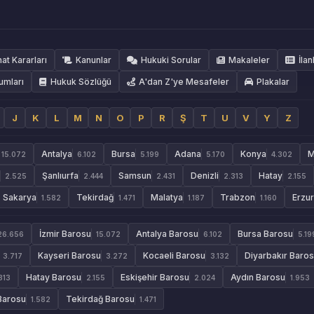
hat Kararları
Kanunlar
Hukuki Sorular
Makaleler
İlan
umları
Hukuk Sözlüğü
A'dan Z'ye Mesafeler
Plakalar
J
K
L
M
N
O
P
R
Ş
T
U
V
Y
Z
Antalya
Bursa
Adana
Konya
M
15.072
6.102
5.199
5.170
4.302
Şanlıurfa
Samsun
Denizli
Hatay
2.525
2.444
2.431
2.313
2.155
Sakarya
Tekirdağ
Malatya
Trabzon
Erzu
1.582
1.471
1.187
1.160
İzmir Barosu
Antalya Barosu
Bursa Barosu
26.656
15.072
6.102
5.19
Kayseri Barosu
Kocaeli Barosu
Diyarbakır Baro
3.717
3.272
3.132
Hatay Barosu
Eskişehir Barosu
Aydın Barosu
313
2.155
2.024
1.953
Barosu
Tekirdağ Barosu
1.582
1.471