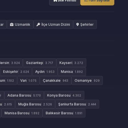
Site Fihristi
Tüm Sayfalar
lar
Uzmanlık
İlçe Uzman Dizini
Şehirler
ersin
Gaziantep
Kayseri
3.924
3.717
3.272
Eskişehir
Aydın
Manisa
2.024
1.953
1.892
rum
Van
Çanakkale
Osmaniye
1.102
1.075
943
929
Adana Barosu
Konya Barosu
9
5.170
4.302
su
Muğla Barosu
Şanlıurfa Barosu
2.615
2.526
2.444
Manisa Barosu
Balıkesir Barosu
1.892
1.891