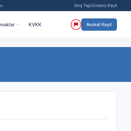
Giriş Yap
Ücretsiz Kayıt
rı
naklar
KVKK
Avukat Kayıt