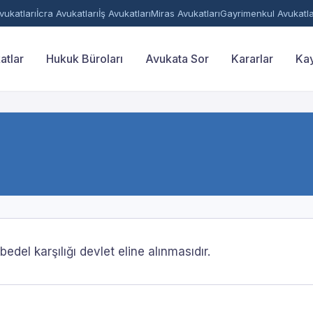
ukatları
İcra Avukatları
İş Avukatları
Miras Avukatları
Gayrimenkul Avukatla
atlar
Hukuk Büroları
Avukata Sor
Kararlar
Kay
edel karşılığı devlet eline alınmasıdır.