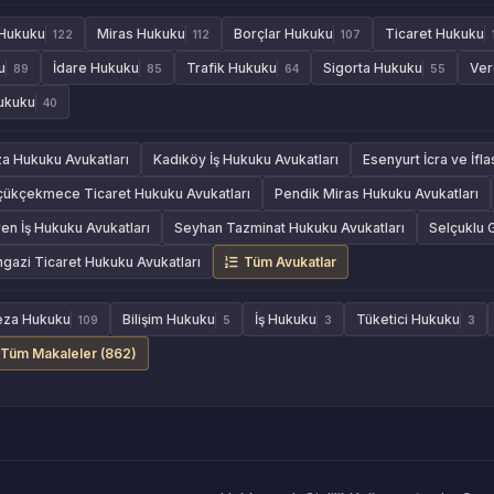
 Hukuku
Miras Hukuku
Borçlar Hukuku
Ticaret Hukuku
122
112
107
u
İdare Hukuku
Trafik Hukuku
Sigorta Hukuku
Ver
89
85
64
55
Hukuku
40
za Hukuku Avukatları
Kadıköy İş Hukuku Avukatları
Esenyurt İcra ve İfl
çükçekmece Ticaret Hukuku Avukatları
Pendik Miras Hukuku Avukatları
en İş Hukuku Avukatları
Seyhan Tazminat Hukuku Avukatları
Selçuklu 
azi Ticaret Hukuku Avukatları
Tüm Avukatlar
eza Hukuku
Bilişim Hukuku
İş Hukuku
Tüketici Hukuku
109
5
3
3
Tüm Makaleler (862)