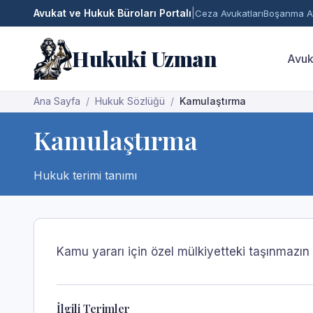
Avukat ve Hukuk Büroları Portalı
|
Ceza Avukatları
Boşanma Av
Hukuki Uzman
Avuk
Ana Sayfa
Hukuk Sözlüğü
Kamulaştırma
Kamulaştırma
Hukuk terimi tanımı
Kamu yararı için özel mülkiyetteki taşınmazın b
İlgili Terimler