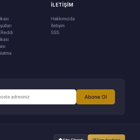
İLETIŞIM
tikası
Hakkımızda
ulları
İletişim
 Reddi
SSS
ikası
ası
latma
Abone Ol