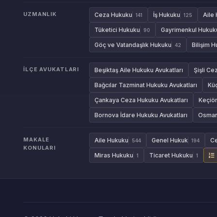
UZMANLIK
Ceza Hukuku
İş Hukuku
Aile
141
125
Tüketici Hukuku
Gayrimenkul Hukuk
90
Göç ve Vatandaşlık Hukuku
Bilişim 
42
İLÇE AVUKATLARI
Beşiktaş Aile Hukuku Avukatları
Şişli Ce
Bağcılar Tazminat Hukuku Avukatları
Kü
Çankaya Ceza Hukuku Avukatları
Keçiör
Bornova İdare Hukuku Avukatları
Osmang
MAKALE
Aile Hukuku
Genel Hukuk
C
544
194
KONULARI
Miras Hukuku
Ticaret Hukuku
1
1