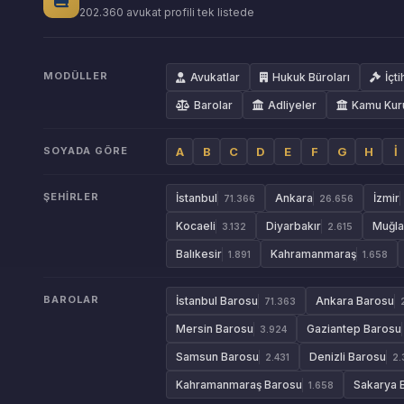
202.360 avukat profili tek listede
MODÜLLER
Avukatlar
Hukuk Büroları
İçti
Barolar
Adliyeler
Kamu Kur
SOYADA GÖRE
A
B
C
D
E
F
G
H
İ
ŞEHIRLER
İstanbul
Ankara
İzmir
71.366
26.656
Kocaeli
Diyarbakır
Muğla
3.132
2.615
Balıkesir
Kahramanmaraş
1.891
1.658
BAROLAR
İstanbul Barosu
Ankara Barosu
71.363
Mersin Barosu
Gaziantep Barosu
3.924
Samsun Barosu
Denizli Barosu
2.431
2.
Kahramanmaraş Barosu
Sakarya 
1.658