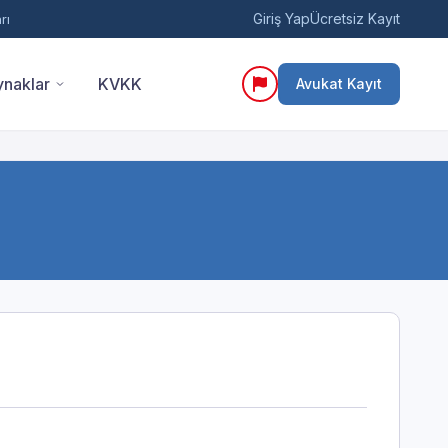
Giriş Yap
Ücretsiz Kayıt
rı
naklar
KVKK
Avukat Kayıt