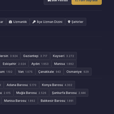
Site Fihristi
Tüm Sayfalar
lar
Uzmanlık
İlçe Uzman Dizini
Şehirler
ersin
Gaziantep
Kayseri
3.924
3.717
3.272
Eskişehir
Aydın
Manisa
2.024
1.953
1.892
rum
Van
Çanakkale
Osmaniye
1.102
1.075
943
929
Adana Barosu
Konya Barosu
9
5.170
4.302
su
Muğla Barosu
Şanlıurfa Barosu
2.615
2.526
2.444
Manisa Barosu
Balıkesir Barosu
1.892
1.891