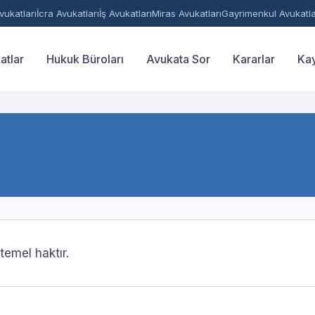
ukatları
İcra Avukatları
İş Avukatları
Miras Avukatları
Gayrimenkul Avukatla
atlar
Hukuk Büroları
Avukata Sor
Kararlar
Kay
temel haktır.