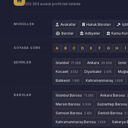
202.363 avukat profili tek listede
MODÜLLER
Avukatlar
Hukuk Büroları
İçti
Barolar
Adliyeler
Kamu Kur
SOYADA GÖRE
A
B
C
D
E
F
G
H
İ
ŞEHIRLER
İstanbul
Ankara
İzmir
71.368
26.656
Kocaeli
Diyarbakır
Muğla
3.132
2.615
Balıkesir
Kahramanmaraş
1.891
1.658
BAROLAR
İstanbul Barosu
Ankara Barosu
71.365
Mersin Barosu
Gaziantep Barosu
3.924
Samsun Barosu
Denizli Barosu
2.431
2.
Kahramanmaraş Barosu
Sakarya 
1.658