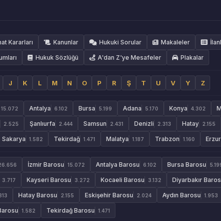
hat Kararları
Kanunlar
Hukuki Sorular
Makaleler
İlan
umları
Hukuk Sözlüğü
A'dan Z'ye Mesafeler
Plakalar
J
K
L
M
N
O
P
R
Ş
T
U
V
Y
Z
Antalya
Bursa
Adana
Konya
M
15.072
6.102
5.199
5.170
4.302
Şanlıurfa
Samsun
Denizli
Hatay
2.525
2.444
2.431
2.313
2.155
Sakarya
Tekirdağ
Malatya
Trabzon
Erzu
1.582
1.471
1.187
1.160
İzmir Barosu
Antalya Barosu
Bursa Barosu
26.656
15.072
6.102
5.19
Kayseri Barosu
Kocaeli Barosu
Diyarbakır Baro
3.717
3.272
3.132
Hatay Barosu
Eskişehir Barosu
Aydın Barosu
313
2.155
2.024
1.953
Barosu
Tekirdağ Barosu
1.582
1.471