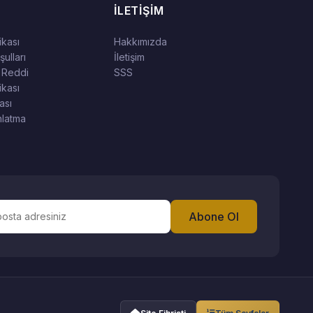
İLETIŞIM
tikası
Hakkımızda
ulları
İletişim
 Reddi
SSS
ikası
ası
latma
Abone Ol