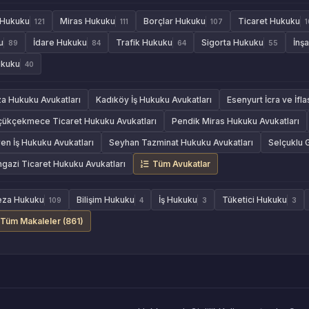
 Hukuku
Miras Hukuku
Borçlar Hukuku
Ticaret Hukuku
121
111
107
1
u
İdare Hukuku
Trafik Hukuku
Sigorta Hukuku
İnş
89
84
64
55
ukuku
40
za Hukuku Avukatları
Kadıköy İş Hukuku Avukatları
Esenyurt İcra ve İfl
çükçekmece Ticaret Hukuku Avukatları
Pendik Miras Hukuku Avukatları
en İş Hukuku Avukatları
Seyhan Tazminat Hukuku Avukatları
Selçuklu 
azi Ticaret Hukuku Avukatları
Tüm Avukatlar
eza Hukuku
Bilişim Hukuku
İş Hukuku
Tüketici Hukuku
109
4
3
3
Tüm Makaleler (861)