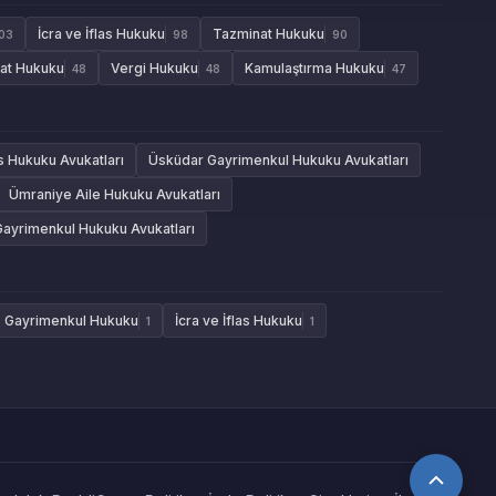
İcra ve İflas Hukuku
Tazminat Hukuku
03
98
90
aat Hukuku
Vergi Hukuku
Kamulaştırma Hukuku
48
48
47
as Hukuku Avukatları
Üsküdar Gayrimenkul Hukuku Avukatları
Ümraniye Aile Hukuku Avukatları
Gayrimenkul Hukuku Avukatları
Gayrimenkul Hukuku
İcra ve İflas Hukuku
1
1