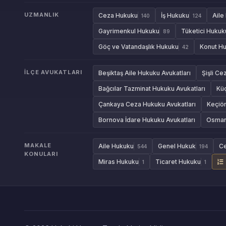
UZMANLIK
Ceza Hukuku
İş Hukuku
Aile
140
124
Gayrimenkul Hukuku
Tüketici Hukuk
89
Göç ve Vatandaşlık Hukuku
Konut H
42
İLÇE AVUKATLARI
Beşiktaş Aile Hukuku Avukatları
Şişli Ce
Bağcılar Tazminat Hukuku Avukatları
Kü
Çankaya Ceza Hukuku Avukatları
Keçiör
Bornova İdare Hukuku Avukatları
Osmang
MAKALE
Aile Hukuku
Genel Hukuk
C
544
194
KONULARI
Miras Hukuku
Ticaret Hukuku
1
1