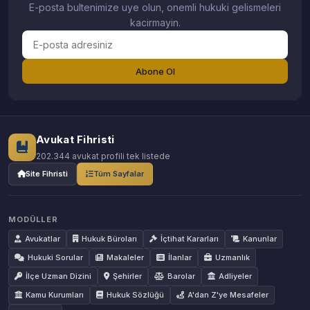
E-posta bultenimize uye olun, onemli hukuki gelismeleri
kacirmayin.
Abone Ol
Avukat Fihristi
202.344 avukat profili tek listede
Site Fihristi
Tüm Sayfalar
MODÜLLER
Avukatlar
Hukuk Büroları
İçtihat Kararları
Kanunlar
Hukuki Sorular
Makaleler
İlanlar
Uzmanlık
İlçe Uzman Dizini
Şehirler
Barolar
Adliyeler
Kamu Kurumları
Hukuk Sözlüğü
A'dan Z'ye Mesafeler