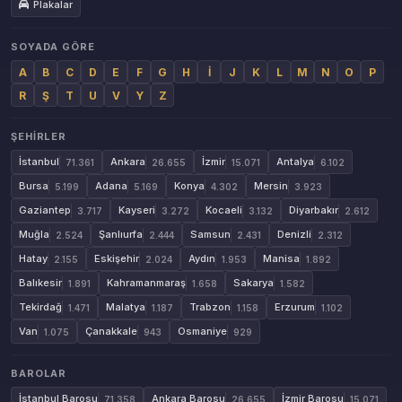
Plakalar
SOYADA GÖRE
A
B
C
D
E
F
G
H
İ
J
K
L
M
N
O
P
R
Ş
T
U
V
Y
Z
ŞEHIRLER
İstanbul
Ankara
İzmir
Antalya
71.361
26.655
15.071
6.102
Bursa
Adana
Konya
Mersin
5.199
5.169
4.302
3.923
Gaziantep
Kayseri
Kocaeli
Diyarbakır
3.717
3.272
3.132
2.612
Muğla
Şanlıurfa
Samsun
Denizli
2.524
2.444
2.431
2.312
Hatay
Eskişehir
Aydın
Manisa
2.155
2.024
1.953
1.892
Balıkesir
Kahramanmaraş
Sakarya
1.891
1.658
1.582
Tekirdağ
Malatya
Trabzon
Erzurum
1.471
1.187
1.158
1.102
Van
Çanakkale
Osmaniye
1.075
943
929
BAROLAR
İstanbul Barosu
Ankara Barosu
İzmir Barosu
71.358
26.655
15.071