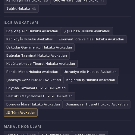
Kamulaştırma Hukuku
Göç ve Vatandaşlık Hukuku
50
44
Sağlık Hukuku
43
İLÇE AVUKATLARI
Beşiktaş Aile Hukuku Avukatları
Şişli Ceza Hukuku Avukatları
Kadıköy İş Hukuku Avukatları
Esenyurt İcra ve İflas Hukuku Avukatları
Üsküdar Gayrimenkul Hukuku Avukatları
Bağcılar Tazminat Hukuku Avukatları
Küçükçekmece Ticaret Hukuku Avukatları
Pendik Miras Hukuku Avukatları
Ümraniye Aile Hukuku Avukatları
Çankaya Ceza Hukuku Avukatları
Keçiören İş Hukuku Avukatları
Seyhan Tazminat Hukuku Avukatları
Selçuklu Gayrimenkul Hukuku Avukatları
Bornova İdare Hukuku Avukatları
Osmangazi Ticaret Hukuku Avukatları
Tüm Avukatlar
MAKALE KONULARI