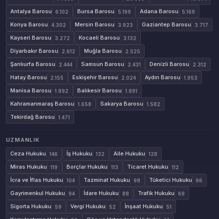
Antalya Barosu
Bursa Barosu
Adana Barosu
6.102
5.199
5.169
Konya Barosu
Mersin Barosu
Gaziantep Barosu
4.302
3.923
3.717
Kayseri Barosu
Kocaeli Barosu
3.272
3.132
Diyarbakır Barosu
Muğla Barosu
2.612
2.525
Şanlıurfa Barosu
Samsun Barosu
Denizli Barosu
2.444
2.431
2.312
Hatay Barosu
Eskişehir Barosu
Aydın Barosu
2.155
2.024
1.953
Manisa Barosu
Balıkesir Barosu
1.892
1.891
Kahramanmaraş Barosu
Sakarya Barosu
1.658
1.582
Tekirdağ Barosu
1.471
UZMANLIK
Ceza Hukuku
İş Hukuku
Aile Hukuku
146
132
128
Miras Hukuku
Borçlar Hukuku
Ticaret Hukuku
119
113
112
İcra ve İflas Hukuku
Tazminat Hukuku
Tüketici Hukuku
104
98
96
Gayrimenkul Hukuku
İdare Hukuku
Trafik Hukuku
94
88
69
Sigorta Hukuku
Vergi Hukuku
İnşaat Hukuku
59
52
51