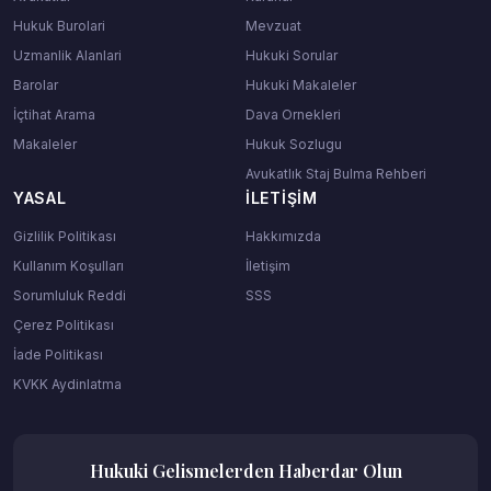
Hukuk Burolari
Mevzuat
Uzmanlik Alanlari
Hukuki Sorular
Barolar
Hukuki Makaleler
İçtihat Arama
Dava Ornekleri
Makaleler
Hukuk Sozlugu
Avukatlık Staj Bulma Rehberi
YASAL
İLETIŞIM
Gizlilik Politikası
Hakkımızda
Kullanım Koşulları
İletişim
Sorumluluk Reddi
SSS
Çerez Politikası
İade Politikası
KVKK Aydinlatma
Hukuki Gelismelerden Haberdar Olun