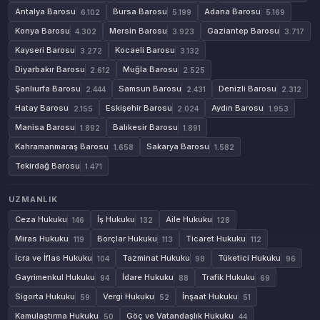
Antalya Barosu
Bursa Barosu
Adana Barosu
6.102
5.199
5.169
Konya Barosu
Mersin Barosu
Gaziantep Barosu
4.302
3.923
3.717
Kayseri Barosu
Kocaeli Barosu
3.272
3.132
Diyarbakır Barosu
Muğla Barosu
2.612
2.525
Şanlıurfa Barosu
Samsun Barosu
Denizli Barosu
2.444
2.431
2.312
Hatay Barosu
Eskişehir Barosu
Aydın Barosu
2.155
2.024
1.953
Manisa Barosu
Balıkesir Barosu
1.892
1.891
Kahramanmaraş Barosu
Sakarya Barosu
1.658
1.582
Tekirdağ Barosu
1.471
UZMANLIK
Ceza Hukuku
İş Hukuku
Aile Hukuku
146
132
128
Miras Hukuku
Borçlar Hukuku
Ticaret Hukuku
119
113
112
İcra ve İflas Hukuku
Tazminat Hukuku
Tüketici Hukuku
104
98
96
Gayrimenkul Hukuku
İdare Hukuku
Trafik Hukuku
94
88
69
Sigorta Hukuku
Vergi Hukuku
İnşaat Hukuku
59
52
51
Kamulaştırma Hukuku
Göç ve Vatandaşlık Hukuku
50
44