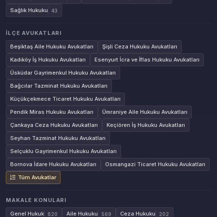
Sağlık Hukuku
43
İLÇE AVUKATLARI
Beşiktaş Aile Hukuku Avukatları
Şişli Ceza Hukuku Avukatları
Kadıköy İş Hukuku Avukatları
Esenyurt İcra ve İflas Hukuku Avukatları
Üsküdar Gayrimenkul Hukuku Avukatları
Bağcılar Tazminat Hukuku Avukatları
Küçükçekmece Ticaret Hukuku Avukatları
Pendik Miras Hukuku Avukatları
Ümraniye Aile Hukuku Avukatları
Çankaya Ceza Hukuku Avukatları
Keçiören İş Hukuku Avukatları
Seyhan Tazminat Hukuku Avukatları
Selçuklu Gayrimenkul Hukuku Avukatları
Bornova İdare Hukuku Avukatları
Osmangazi Ticaret Hukuku Avukatları
Tüm Avukatlar
MAKALE KONULARI
Genel Hukuk
Aile Hukuku
Ceza Hukuku
820
569
202