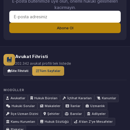
E-posta bultenimize uye olun, onemli hukuki gelismeleri
kacirmayin.
Abone Ol
Avukat Fihristi
202.342 avukat profili tek listede
Site Fihristi
Tüm Sayfalar
MODÜLLER
Avukatlar
Hukuk Büroları
İçtihat Kararları
Kanunlar
Hukuki Sorular
Makaleler
İlanlar
Uzmanlık
İlçe Uzman Dizini
Şehirler
Barolar
Adliyeler
Kamu Kurumları
Hukuk Sözlüğü
A'dan Z'ye Mesafeler
Plakalar