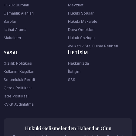
Hukuk Burolari
Mevzuat
Uzmanlik Alanlari
Hukuki Sorular
Barolar
Hukuki Makaleler
İçtihat Arama
Dava Ornekleri
Makaleler
Hukuk Sozlugu
Avukatlık Staj Bulma Rehberi
YASAL
İLETIŞIM
Gizlilik Politikası
Hakkımızda
Kullanım Koşulları
İletişim
Sorumluluk Reddi
SSS
Çerez Politikası
İade Politikası
KVKK Aydinlatma
Hukuki Gelismelerden Haberdar Olun