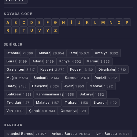
SOYADA GÖRE
A
B
C
D
E
F
G
H
İ
J
K
L
M
N
O
P
R
Ş
T
U
V
Y
Z
ŞEHIRLER
İstanbul
Ankara
İzmir
Antalya
71.360
26.654
15.071
6.102
Bursa
Adana
Konya
Mersin
5.199
5.169
4.302
3.923
Gaziantep
Kayseri
Kocaeli
Diyarbakır
3.717
3.272
3.132
2.612
Muğla
Şanlıurfa
Samsun
Denizli
2.524
2.444
2.431
2.312
Hatay
Eskişehir
Aydın
Manisa
2.155
2.024
1.953
1.892
Balıkesir
Kahramanmaraş
Sakarya
1.891
1.658
1.582
Tekirdağ
Malatya
Trabzon
Erzurum
1.471
1.187
1.158
1.102
Van
Çanakkale
Osmaniye
1.075
943
929
BAROLAR
İstanbul Barosu
Ankara Barosu
İzmir Barosu
71.357
26.654
15.071