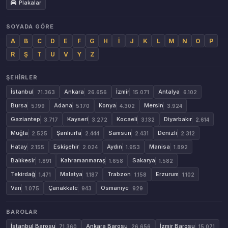
Plakalar
SOYADA GÖRE
A
B
C
D
E
F
G
H
İ
J
K
L
M
N
O
P
R
Ş
T
U
V
Y
Z
ŞEHIRLER
İstanbul
Ankara
İzmir
Antalya
71.363
26.656
15.071
6.102
Bursa
Adana
Konya
Mersin
5.199
5.170
4.302
3.924
Gaziantep
Kayseri
Kocaeli
Diyarbakır
3.717
3.272
3.132
2.614
Muğla
Şanlıurfa
Samsun
Denizli
2.525
2.444
2.431
2.312
Hatay
Eskişehir
Aydın
Manisa
2.155
2.024
1.953
1.892
Balıkesir
Kahramanmaraş
Sakarya
1.891
1.658
1.582
Tekirdağ
Malatya
Trabzon
Erzurum
1.471
1.187
1.158
1.102
Van
Çanakkale
Osmaniye
1.075
943
929
BAROLAR
İstanbul Barosu
Ankara Barosu
İzmir Barosu
71.360
26.656
15.071