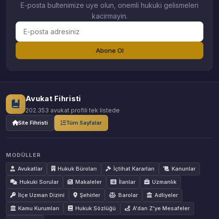
E-posta bultenimize uye olun, onemli hukuki gelismeleri
kacirmayin.
Abone Ol
Avukat Fihristi
202.353 avukat profili tek listede
Site Fihristi
Tüm Sayfalar
MODÜLLER
Avukatlar
Hukuk Büroları
İçtihat Kararları
Kanunlar
Hukuki Sorular
Makaleler
İlanlar
Uzmanlık
İlçe Uzman Dizini
Şehirler
Barolar
Adliyeler
Kamu Kurumları
Hukuk Sözlüğü
A'dan Z'ye Mesafeler