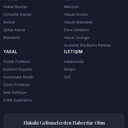
Hukuk Burolari
Mevzuat
Uzmanlik Alanlari
Hukuki Sorular
Barolar
Hukuki Makaleler
İçtihat Arama
Dava Ornekleri
Makaleler
Hukuk Sozlugu
Avukatlık Staj Bulma Rehberi
YASAL
İLETIŞIM
Gizlilik Politikası
Hakkımızda
Kullanım Koşulları
İletişim
Sorumluluk Reddi
SSS
Çerez Politikası
İade Politikası
KVKK Aydinlatma
Hukuki Gelismelerden Haberdar Olun