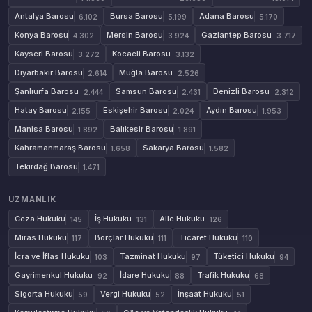
Antalya Barosu
Bursa Barosu
Adana Barosu
6.102
5.199
5.170
Konya Barosu
Mersin Barosu
Gaziantep Barosu
4.302
3.924
3.717
Kayseri Barosu
Kocaeli Barosu
3.272
3.132
Diyarbakır Barosu
Muğla Barosu
2.614
2.526
Şanlıurfa Barosu
Samsun Barosu
Denizli Barosu
2.444
2.431
2.312
Hatay Barosu
Eskişehir Barosu
Aydın Barosu
2.155
2.024
1.953
Manisa Barosu
Balıkesir Barosu
1.892
1.891
Kahramanmaraş Barosu
Sakarya Barosu
1.658
1.582
Tekirdağ Barosu
1.471
UZMANLIK
Ceza Hukuku
İş Hukuku
Aile Hukuku
145
131
126
Miras Hukuku
Borçlar Hukuku
Ticaret Hukuku
117
111
110
İcra ve İflas Hukuku
Tazminat Hukuku
Tüketici Hukuku
103
97
94
Gayrimenkul Hukuku
İdare Hukuku
Trafik Hukuku
92
88
68
Sigorta Hukuku
Vergi Hukuku
İnşaat Hukuku
59
52
51