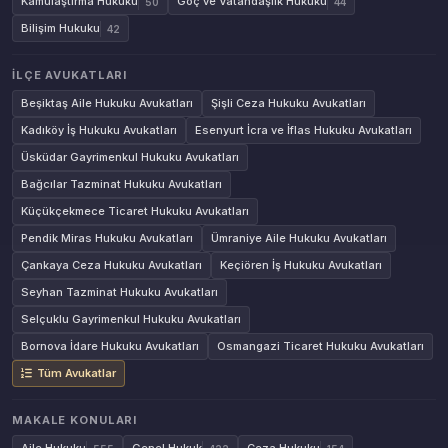
Kamulaştırma Hukuku
Göç ve Vatandaşlık Hukuku
50
44
Bilişim Hukuku
42
İLÇE AVUKATLARI
Beşiktaş Aile Hukuku Avukatları
Şişli Ceza Hukuku Avukatları
Kadıköy İş Hukuku Avukatları
Esenyurt İcra ve İflas Hukuku Avukatları
Üsküdar Gayrimenkul Hukuku Avukatları
Bağcılar Tazminat Hukuku Avukatları
Küçükçekmece Ticaret Hukuku Avukatları
Pendik Miras Hukuku Avukatları
Ümraniye Aile Hukuku Avukatları
Çankaya Ceza Hukuku Avukatları
Keçiören İş Hukuku Avukatları
Seyhan Tazminat Hukuku Avukatları
Selçuklu Gayrimenkul Hukuku Avukatları
Bornova İdare Hukuku Avukatları
Osmangazi Ticaret Hukuku Avukatları
Tüm Avukatlar
MAKALE KONULARI