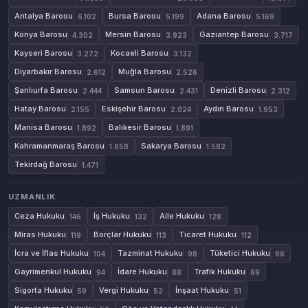
Antalya Barosu
Bursa Barosu
Adana Barosu
6.102
5.199
5.169
Konya Barosu
Mersin Barosu
Gaziantep Barosu
4.302
3.923
3.717
Kayseri Barosu
Kocaeli Barosu
3.272
3.132
Diyarbakır Barosu
Muğla Barosu
2.612
2.526
Şanlıurfa Barosu
Samsun Barosu
Denizli Barosu
2.444
2.431
2.312
Hatay Barosu
Eskişehir Barosu
Aydın Barosu
2.155
2.024
1.953
Manisa Barosu
Balıkesir Barosu
1.892
1.891
Kahramanmaraş Barosu
Sakarya Barosu
1.658
1.582
Tekirdağ Barosu
1.471
UZMANLIK
Ceza Hukuku
İş Hukuku
Aile Hukuku
146
132
128
Miras Hukuku
Borçlar Hukuku
Ticaret Hukuku
119
113
112
İcra ve İflas Hukuku
Tazminat Hukuku
Tüketici Hukuku
104
98
96
Gayrimenkul Hukuku
İdare Hukuku
Trafik Hukuku
94
88
69
Sigorta Hukuku
Vergi Hukuku
İnşaat Hukuku
59
52
51