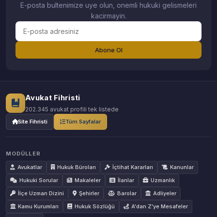
E-posta bultenimize uye olun, onemli hukuki gelismeleri
kacirmayin.
Abone Ol
Avukat Fihristi
202.345 avukat profili tek listede
Site Fihristi
Tüm Sayfalar
MODÜLLER
Avukatlar
Hukuk Büroları
İçtihat Kararları
Kanunlar
Hukuki Sorular
Makaleler
İlanlar
Uzmanlık
İlçe Uzman Dizini
Şehirler
Barolar
Adliyeler
Kamu Kurumları
Hukuk Sözlüğü
A'dan Z'ye Mesafeler