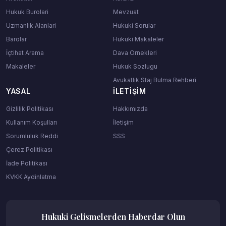
Hukuk Burolari
Mevzuat
Uzmanlik Alanlari
Hukuki Sorular
Barolar
Hukuki Makaleler
İçtihat Arama
Dava Ornekleri
Makaleler
Hukuk Sozlugu
Avukatlık Staj Bulma Rehberi
YASAL
İLETIŞIM
Gizlilik Politikası
Hakkımızda
Kullanım Koşulları
İletişim
Sorumluluk Reddi
SSS
Çerez Politikası
İade Politikası
KVKK Aydinlatma
Hukuki Gelismelerden Haberdar Olun