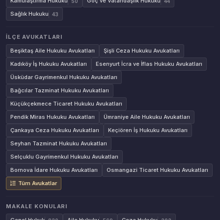
Kamulaştırma Hukuku
Göç ve Vatandaşlık Hukuku
50
44
Sağlık Hukuku
43
İLÇE AVUKATLARI
Beşiktaş Aile Hukuku Avukatları
Şişli Ceza Hukuku Avukatları
Kadıköy İş Hukuku Avukatları
Esenyurt İcra ve İflas Hukuku Avukatları
Üsküdar Gayrimenkul Hukuku Avukatları
Bağcılar Tazminat Hukuku Avukatları
Küçükçekmece Ticaret Hukuku Avukatları
Pendik Miras Hukuku Avukatları
Ümraniye Aile Hukuku Avukatları
Çankaya Ceza Hukuku Avukatları
Keçiören İş Hukuku Avukatları
Seyhan Tazminat Hukuku Avukatları
Selçuklu Gayrimenkul Hukuku Avukatları
Bornova İdare Hukuku Avukatları
Osmangazi Ticaret Hukuku Avukatları
Tüm Avukatlar
MAKALE KONULARI