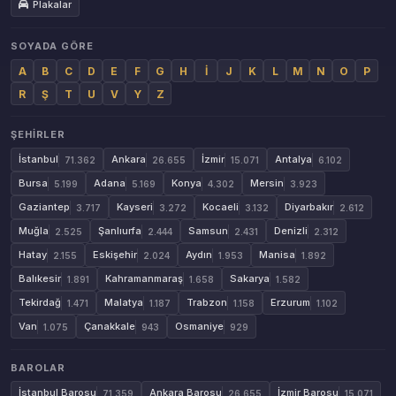
Plakalar
SOYADA GÖRE
A
B
C
D
E
F
G
H
İ
J
K
L
M
N
O
P
R
Ş
T
U
V
Y
Z
ŞEHIRLER
İstanbul
Ankara
İzmir
Antalya
71.362
26.655
15.071
6.102
Bursa
Adana
Konya
Mersin
5.199
5.169
4.302
3.923
Gaziantep
Kayseri
Kocaeli
Diyarbakır
3.717
3.272
3.132
2.612
Muğla
Şanlıurfa
Samsun
Denizli
2.525
2.444
2.431
2.312
Hatay
Eskişehir
Aydın
Manisa
2.155
2.024
1.953
1.892
Balıkesir
Kahramanmaraş
Sakarya
1.891
1.658
1.582
Tekirdağ
Malatya
Trabzon
Erzurum
1.471
1.187
1.158
1.102
Van
Çanakkale
Osmaniye
1.075
943
929
BAROLAR
İstanbul Barosu
Ankara Barosu
İzmir Barosu
71.359
26.655
15.071