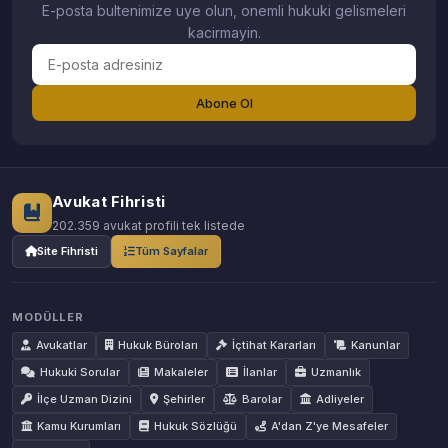
E-posta bultenimize uye olun, onemli hukuki gelismeleri
kacirmayin.
Abone Ol
Avukat Fihristi
202.359 avukat profili tek listede
Site Fihristi
Tüm Sayfalar
MODÜLLER
Avukatlar
Hukuk Büroları
İçtihat Kararları
Kanunlar
Hukuki Sorular
Makaleler
İlanlar
Uzmanlık
İlçe Uzman Dizini
Şehirler
Barolar
Adliyeler
Kamu Kurumları
Hukuk Sözlüğü
A'dan Z'ye Mesafeler