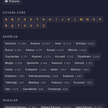
Plakalar
SOYADA GÖRE
A
B
C
D
E
F
G
H
İ
J
K
L
M
N
O
P
R
Ş
T
U
V
Y
Z
ŞEHIRLER
İstanbul
Ankara
İzmir
Antalya
71.366
26.657
15.072
6.102
Bursa
Adana
Konya
Mersin
5.199
5.170
4.302
3.924
Gaziantep
Kayseri
Kocaeli
Diyarbakır
3.717
3.272
3.132
2.614
Muğla
Şanlıurfa
Samsun
Denizli
2.525
2.444
2.431
2.312
Hatay
Eskişehir
Aydın
Manisa
2.155
2.024
1.953
1.892
Balıkesir
Kahramanmaraş
Sakarya
1.891
1.658
1.582
Tekirdağ
Malatya
Trabzon
Erzurum
1.471
1.187
1.160
1.102
Van
Çanakkale
Osmaniye
1.075
943
929
BAROLAR
İstanbul Barosu
Ankara Barosu
İzmir Barosu
71.363
26.657
15.072