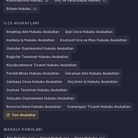
Kamulaştırma Hukuku
Göç ve Vatandaşlık Hukuku
48
43
Bilişim Hukuku
42
İLÇE AVUKATLARI
Beşiktaş Aile Hukuku Avukatları
Şişli Ceza Hukuku Avukatları
Kadıköy İş Hukuku Avukatları
Esenyurt İcra ve İflas Hukuku Avukatları
Üsküdar Gayrimenkul Hukuku Avukatları
Bağcılar Tazminat Hukuku Avukatları
Küçükçekmece Ticaret Hukuku Avukatları
Pendik Miras Hukuku Avukatları
Ümraniye Aile Hukuku Avukatları
Çankaya Ceza Hukuku Avukatları
Keçiören İş Hukuku Avukatları
Seyhan Tazminat Hukuku Avukatları
Selçuklu Gayrimenkul Hukuku Avukatları
Bornova İdare Hukuku Avukatları
Osmangazi Ticaret Hukuku Avukatları
Tüm Avukatlar
MAKALE KONULARI