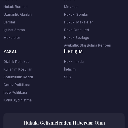
Hukuk Burolari
Mevzuat
Uzmanlik Alanlari
Hukuki Sorular
Barolar
Hukuki Makaleler
İçtihat Arama
Dava Ornekleri
Makaleler
Hukuk Sozlugu
Avukatlık Staj Bulma Rehberi
YASAL
İLETIŞIM
Gizlilik Politikası
Hakkımızda
Kullanım Koşulları
İletişim
Sorumluluk Reddi
SSS
Çerez Politikası
İade Politikası
KVKK Aydinlatma
Hukuki Gelismelerden Haberdar Olun