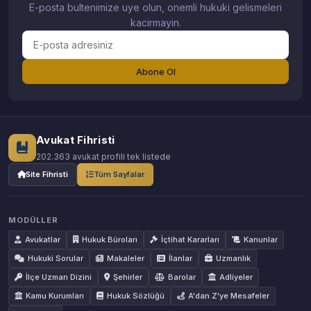
E-posta bultenimize uye olun, onemli hukuki gelismeleri
kacirmayin.
Abone Ol
Avukat Fihristi
202.363 avukat profili tek listede
Site Fihristi
Tüm Sayfalar
MODÜLLER
Avukatlar
Hukuk Büroları
İçtihat Kararları
Kanunlar
Hukuki Sorular
Makaleler
İlanlar
Uzmanlık
İlçe Uzman Dizini
Şehirler
Barolar
Adliyeler
Kamu Kurumları
Hukuk Sözlüğü
A'dan Z'ye Mesafeler