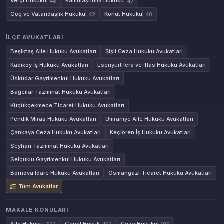
Vergi Hukuku
Kamulaştırma Hukuku
48
47
Göç ve Vatandaşlık Hukuku
Konut Hukuku
42
40
İLÇE AVUKATLARI
Beşiktaş Aile Hukuku Avukatları
Şişli Ceza Hukuku Avukatları
Kadıköy İş Hukuku Avukatları
Esenyurt İcra ve İflas Hukuku Avukatları
Üsküdar Gayrimenkul Hukuku Avukatları
Bağcılar Tazminat Hukuku Avukatları
Küçükçekmece Ticaret Hukuku Avukatları
Pendik Miras Hukuku Avukatları
Ümraniye Aile Hukuku Avukatları
Çankaya Ceza Hukuku Avukatları
Keçiören İş Hukuku Avukatları
Seyhan Tazminat Hukuku Avukatları
Selçuklu Gayrimenkul Hukuku Avukatları
Bornova İdare Hukuku Avukatları
Osmangazi Ticaret Hukuku Avukatları
Tüm Avukatlar
MAKALE KONULARI