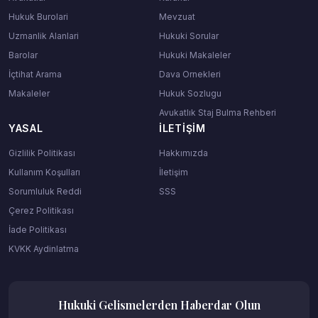
Hukuk Burolari
Mevzuat
Uzmanlik Alanlari
Hukuki Sorular
Barolar
Hukuki Makaleler
İçtihat Arama
Dava Ornekleri
Makaleler
Hukuk Sozlugu
Avukatlık Staj Bulma Rehberi
YASAL
İLETIŞIM
Gizlilik Politikası
Hakkımızda
Kullanım Koşulları
İletişim
Sorumluluk Reddi
SSS
Çerez Politikası
İade Politikası
KVKK Aydinlatma
Hukuki Gelismelerden Haberdar Olun