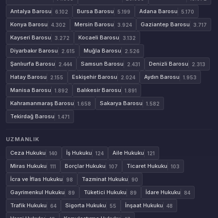
Antalya Barosu
Bursa Barosu
Adana Barosu
6.102
5.199
5.170
Konya Barosu
Mersin Barosu
Gaziantep Barosu
4.302
3.924
3.717
Kayseri Barosu
Kocaeli Barosu
3.272
3.132
Diyarbakır Barosu
Muğla Barosu
2.615
2.526
Şanlıurfa Barosu
Samsun Barosu
Denizli Barosu
2.444
2.431
2.313
Hatay Barosu
Eskişehir Barosu
Aydın Barosu
2.155
2.024
1.953
Manisa Barosu
Balıkesir Barosu
1.892
1.891
Kahramanmaraş Barosu
Sakarya Barosu
1.658
1.582
Tekirdağ Barosu
1.471
UZMANLIK
Ceza Hukuku
İş Hukuku
Aile Hukuku
140
124
121
Miras Hukuku
Borçlar Hukuku
Ticaret Hukuku
111
107
103
İcra ve İflas Hukuku
Tazminat Hukuku
98
90
Gayrimenkul Hukuku
Tüketici Hukuku
İdare Hukuku
89
89
84
Trafik Hukuku
Sigorta Hukuku
İnşaat Hukuku
64
55
48