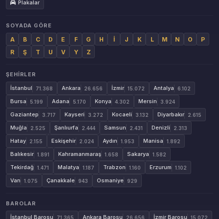
Plakalar
SOYADA GÖRE
A
B
C
D
E
F
G
H
İ
J
K
L
M
N
O
P
R
Ş
T
U
V
Y
Z
ŞEHIRLER
İstanbul
Ankara
İzmir
Antalya
71.368
26.656
15.072
6.102
Bursa
Adana
Konya
Mersin
5.199
5.170
4.302
3.924
Gaziantep
Kayseri
Kocaeli
Diyarbakır
3.717
3.272
3.132
2.615
Muğla
Şanlıurfa
Samsun
Denizli
2.525
2.444
2.431
2.313
Hatay
Eskişehir
Aydın
Manisa
2.155
2.024
1.953
1.892
Balıkesir
Kahramanmaraş
Sakarya
1.891
1.658
1.582
Tekirdağ
Malatya
Trabzon
Erzurum
1.471
1.187
1.160
1.102
Van
Çanakkale
Osmaniye
1.075
943
929
BAROLAR
İstanbul Barosu
Ankara Barosu
İzmir Barosu
71.365
26.656
15.072