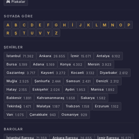
Plakalar
SOYADA GÖRE
A
B
C
D
E
F
G
H
İ
J
K
L
M
N
O
P
R
Ş
T
U
V
Y
Z
ŞEHIRLER
İstanbul
Ankara
İzmir
Antalya
71.362
26.655
15.071
6.102
Bursa
Adana
Konya
Mersin
5.199
5.169
4.302
3.923
Gaziantep
Kayseri
Kocaeli
Diyarbakır
3.717
3.272
3.132
2.612
Muğla
Şanlıurfa
Samsun
Denizli
2.525
2.444
2.431
2.312
Hatay
Eskişehir
Aydın
Manisa
2.155
2.024
1.953
1.892
Balıkesir
Kahramanmaraş
Sakarya
1.891
1.658
1.582
Tekirdağ
Malatya
Trabzon
Erzurum
1.471
1.187
1.158
1.102
Van
Çanakkale
Osmaniye
1.075
943
929
BAROLAR
İstanbul Barosu
Ankara Barosu
İzmir Barosu
71.359
26.655
15.071