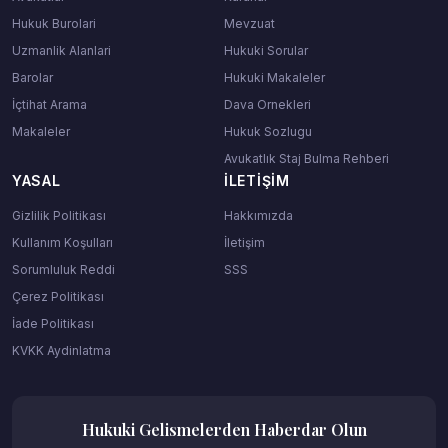
Hukuk Burolari
Mevzuat
Uzmanlik Alanlari
Hukuki Sorular
Barolar
Hukuki Makaleler
İçtihat Arama
Dava Ornekleri
Makaleler
Hukuk Sozlugu
Avukatlık Staj Bulma Rehberi
YASAL
İLETIŞIM
Gizlilik Politikası
Hakkımızda
Kullanım Koşulları
İletişim
Sorumluluk Reddi
SSS
Çerez Politikası
İade Politikası
KVKK Aydinlatma
Hukuki Gelismelerden Haberdar Olun