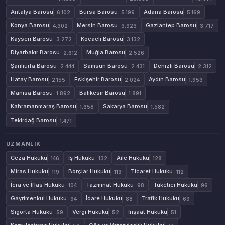
Antalya Barosu
Bursa Barosu
Adana Barosu
6.102
5.199
5.169
Konya Barosu
Mersin Barosu
Gaziantep Barosu
4.302
3.923
3.717
Kayseri Barosu
Kocaeli Barosu
3.272
3.132
Diyarbakır Barosu
Muğla Barosu
2.612
2.526
Şanlıurfa Barosu
Samsun Barosu
Denizli Barosu
2.444
2.431
2.312
Hatay Barosu
Eskişehir Barosu
Aydın Barosu
2.155
2.024
1.953
Manisa Barosu
Balıkesir Barosu
1.892
1.891
Kahramanmaraş Barosu
Sakarya Barosu
1.658
1.582
Tekirdağ Barosu
1.471
UZMANLIK
Ceza Hukuku
İş Hukuku
Aile Hukuku
146
132
128
Miras Hukuku
Borçlar Hukuku
Ticaret Hukuku
119
113
112
İcra ve İflas Hukuku
Tazminat Hukuku
Tüketici Hukuku
104
98
96
Gayrimenkul Hukuku
İdare Hukuku
Trafik Hukuku
94
88
69
Sigorta Hukuku
Vergi Hukuku
İnşaat Hukuku
59
52
51