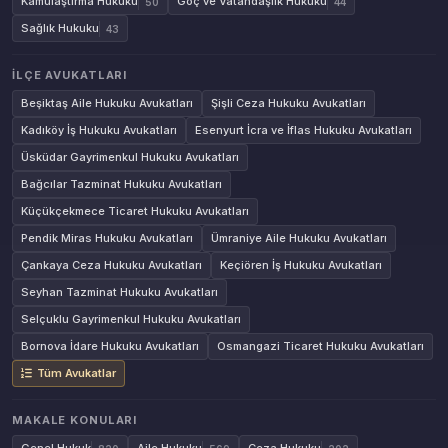
Kamulaştırma Hukuku
Göç ve Vatandaşlık Hukuku
50
44
Sağlık Hukuku
43
İLÇE AVUKATLARI
Beşiktaş Aile Hukuku Avukatları
Şişli Ceza Hukuku Avukatları
Kadıköy İş Hukuku Avukatları
Esenyurt İcra ve İflas Hukuku Avukatları
Üsküdar Gayrimenkul Hukuku Avukatları
Bağcılar Tazminat Hukuku Avukatları
Küçükçekmece Ticaret Hukuku Avukatları
Pendik Miras Hukuku Avukatları
Ümraniye Aile Hukuku Avukatları
Çankaya Ceza Hukuku Avukatları
Keçiören İş Hukuku Avukatları
Seyhan Tazminat Hukuku Avukatları
Selçuklu Gayrimenkul Hukuku Avukatları
Bornova İdare Hukuku Avukatları
Osmangazi Ticaret Hukuku Avukatları
Tüm Avukatlar
MAKALE KONULARI