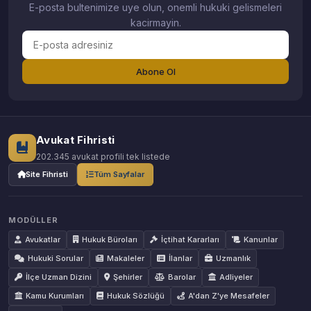
E-posta bultenimize uye olun, onemli hukuki gelismeleri
kacirmayin.
Abone Ol
Avukat Fihristi
202.345 avukat profili tek listede
Site Fihristi
Tüm Sayfalar
MODÜLLER
Avukatlar
Hukuk Büroları
İçtihat Kararları
Kanunlar
Hukuki Sorular
Makaleler
İlanlar
Uzmanlık
İlçe Uzman Dizini
Şehirler
Barolar
Adliyeler
Kamu Kurumları
Hukuk Sözlüğü
A'dan Z'ye Mesafeler