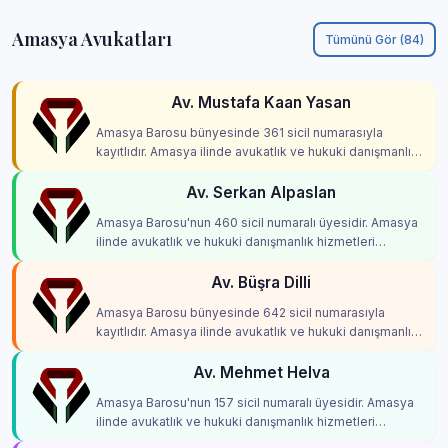
Amasya Avukatları
Tümünü Gör (84)
Av. Mustafa Kaan Yasan
Amasya Barosu bünyesinde 361 sicil numarasıyla
kayıtlıdır. Amasya ilinde avukatlık ve hukuki danışmanlık
hizmetleri vermektedir.
Av. Serkan Alpaslan
Amasya Barosu'nun 460 sicil numaralı üyesidir. Amasya
ilinde avukatlık ve hukuki danışmanlık hizmetleri
vermektedir.
Av. Büşra Dilli
Amasya Barosu bünyesinde 642 sicil numarasıyla
kayıtlıdır. Amasya ilinde avukatlık ve hukuki danışmanlık
hizmetleri vermektedir.
Av. Mehmet Helva
Amasya Barosu'nun 157 sicil numaralı üyesidir. Amasya
ilinde avukatlık ve hukuki danışmanlık hizmetleri
vermektedir.