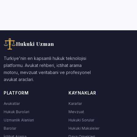
Hukuki Uzman
Turkiye'nin en kapsamli hukuk teknolojisi
platformu. Avukat rehberi, ictihat arama
motoru, mevzuat veritabani ve profesyonel
avukat araclari.
PLATFORM
KAYNAKLAR
Avukatlar
Kararlar
Hukuk Burolari
Mevzuat
Uzmanlik Alanlari
Hukuki Sorular
Barolar
Hukuki Makaleler
İçtihat Arama
Dava Ornekleri