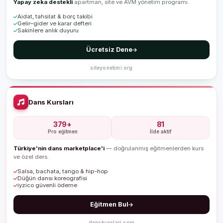
Yapay zeka destekli
apartman, site ve AVM yönetim programı.
Aidat, tahsilat & borç takibi
Gelir–gider ve karar defteri
Sakinlere anlık duyuru
Ücretsiz Dene
siteyonetimi.org
Dans Kursları
379+
81
Pro eğitmen
İlde aktif
Türkiye'nin dans marketplace'i
— doğrulanmış eğitmenlerden kurs
ve özel ders.
Salsa, bachata, tango & hip-hop
Düğün dansı koreografisi
iyzico güvenli ödeme
Eğitmen Bul
danskurslari.com