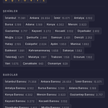
R
Ş
T
U
V
Y
Z
ŞEHIRLER
İstanbul
Ankara
İzmir
Antalya
71.361
26.654
15.071
6.102
Bursa
Adana
Konya
Mersin
5.199
5.169
4.302
3.923
Gaziantep
Kayseri
Kocaeli
Diyarbakır
3.717
3.272
3.132
2.612
Muğla
Şanlıurfa
Samsun
Denizli
2.524
2.444
2.431
2.312
Hatay
Eskişehir
Aydın
Manisa
2.155
2.024
1.953
1.892
Balıkesir
Kahramanmaraş
Sakarya
1.891
1.658
1.582
Tekirdağ
Malatya
Trabzon
Erzurum
1.471
1.187
1.158
1.102
Van
Çanakkale
Osmaniye
1.075
943
929
BAROLAR
İstanbul Barosu
Ankara Barosu
İzmir Barosu
71.358
26.654
15.071
Antalya Barosu
Bursa Barosu
Adana Barosu
6.102
5.199
5.169
Konya Barosu
Mersin Barosu
Gaziantep Barosu
4.302
3.923
3.717
Kayseri Barosu
Kocaeli Barosu
3.272
3.132
Diyarbakır Barosu
Muğla Barosu
2.612
2.525