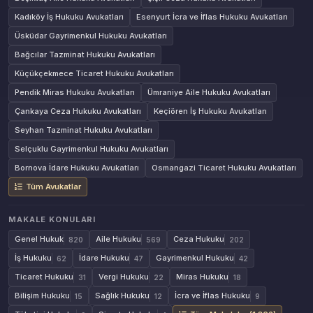
Kadıköy İş Hukuku Avukatları
Esenyurt İcra ve İflas Hukuku Avukatları
Üsküdar Gayrimenkul Hukuku Avukatları
Bağcılar Tazminat Hukuku Avukatları
Küçükçekmece Ticaret Hukuku Avukatları
Pendik Miras Hukuku Avukatları
Ümraniye Aile Hukuku Avukatları
Çankaya Ceza Hukuku Avukatları
Keçiören İş Hukuku Avukatları
Seyhan Tazminat Hukuku Avukatları
Selçuklu Gayrimenkul Hukuku Avukatları
Bornova İdare Hukuku Avukatları
Osmangazi Ticaret Hukuku Avukatları
Tüm Avukatlar
MAKALE KONULARI
Genel Hukuk
Aile Hukuku
Ceza Hukuku
820
569
202
İş Hukuku
İdare Hukuku
Gayrimenkul Hukuku
62
47
42
Ticaret Hukuku
Vergi Hukuku
Miras Hukuku
31
22
18
Bilişim Hukuku
Sağlık Hukuku
İcra ve İflas Hukuku
15
12
9