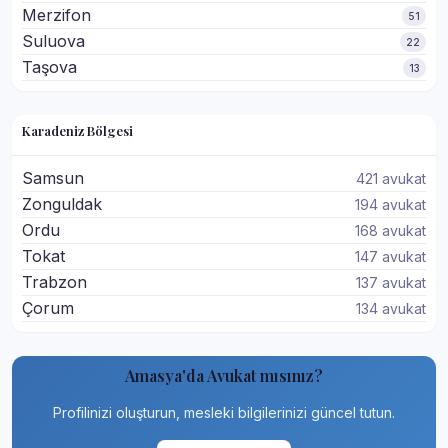
Merzifon
51
Suluova
22
Taşova
13
Karadeniz Bölgesi
Samsun
421 avukat
Zonguldak
194 avukat
Ordu
168 avukat
Tokat
147 avukat
Trabzon
137 avukat
Çorum
134 avukat
Amasya'da Avukat mısınız?
Profilinizi oluşturun, mesleki bilgilerinizi güncel tutun.