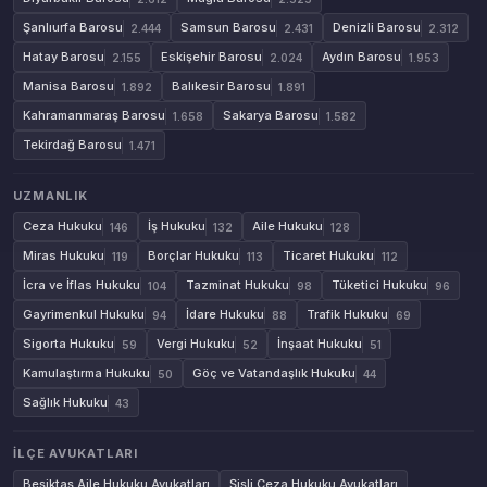
Şanlıurfa Barosu
Samsun Barosu
Denizli Barosu
2.444
2.431
2.312
Hatay Barosu
Eskişehir Barosu
Aydın Barosu
2.155
2.024
1.953
Manisa Barosu
Balıkesir Barosu
1.892
1.891
Kahramanmaraş Barosu
Sakarya Barosu
1.658
1.582
Tekirdağ Barosu
1.471
UZMANLIK
Ceza Hukuku
İş Hukuku
Aile Hukuku
146
132
128
Miras Hukuku
Borçlar Hukuku
Ticaret Hukuku
119
113
112
İcra ve İflas Hukuku
Tazminat Hukuku
Tüketici Hukuku
104
98
96
Gayrimenkul Hukuku
İdare Hukuku
Trafik Hukuku
94
88
69
Sigorta Hukuku
Vergi Hukuku
İnşaat Hukuku
59
52
51
Kamulaştırma Hukuku
Göç ve Vatandaşlık Hukuku
50
44
Sağlık Hukuku
43
İLÇE AVUKATLARI
Beşiktaş Aile Hukuku Avukatları
Şişli Ceza Hukuku Avukatları