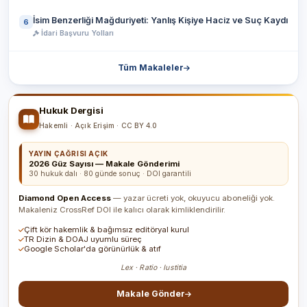
İsim Benzerliği Mağduriyeti: Yanlış Kişiye Haciz ve Suç Kaydı
6
İdari Başvuru Yolları
Tüm Makaleler
Hukuk Dergisi
Hakemli · Açık Erişim · CC BY 4.0
YAYIN ÇAĞRISI AÇIK
2026 Güz Sayısı — Makale Gönderimi
30 hukuk dalı · 80 günde sonuç · DOI garantili
Diamond Open Access
— yazar ücreti yok, okuyucu aboneliği yok.
Makaleniz CrossRef DOI ile kalıcı olarak kimliklendirilir.
Çift kör hakemlik & bağımsız editöryal kurul
TR Dizin & DOAJ uyumlu süreç
Google Scholar'da görünürlük & atıf
Lex · Ratio · Iustitia
Makale Gönder