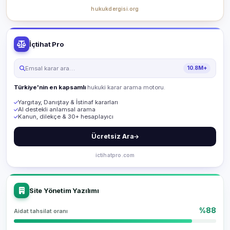
hukukdergisi.org
İçtihat Pro
Emsal karar ara…
10.8M+
Türkiye'nin en kapsamlı
hukuki karar arama motoru.
Yargıtay, Danıştay & İstinaf kararları
AI destekli anlamsal arama
Kanun, dilekçe & 30+ hesaplayıcı
Ücretsiz Ara
ictihatpro.com
Site Yönetim Yazılımı
%88
Aidat tahsilat oranı