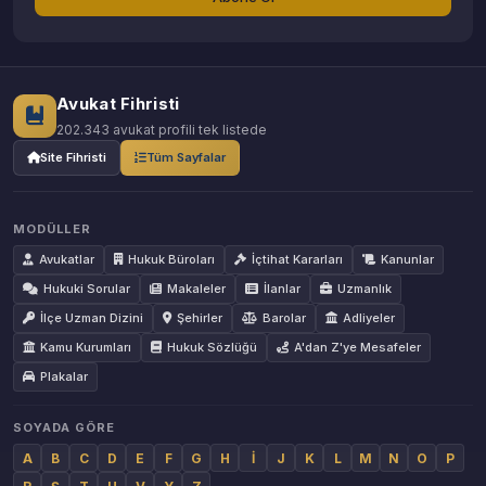
Avukat Fihristi
202.343 avukat profili tek listede
Site Fihristi
Tüm Sayfalar
MODÜLLER
Avukatlar
Hukuk Büroları
İçtihat Kararları
Kanunlar
Hukuki Sorular
Makaleler
İlanlar
Uzmanlık
İlçe Uzman Dizini
Şehirler
Barolar
Adliyeler
Kamu Kurumları
Hukuk Sözlüğü
A'dan Z'ye Mesafeler
Plakalar
SOYADA GÖRE
A
B
C
D
E
F
G
H
İ
J
K
L
M
N
O
P