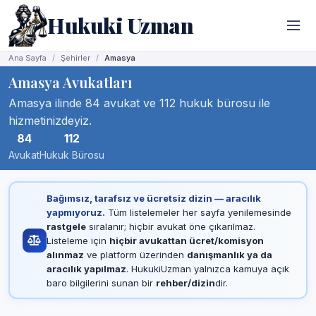
Hukuki Uzman
Ana Sayfa
Şehirler
Amasya
Amasya Avukatları
Amasya ilinde 84 avukat ve 112 hukuk bürosu ile
hizmetinizdeyiz.
84
112
Avukat
Hukuk Bürosu
Bağımsız, tarafsız ve ücretsiz dizin — aracılık
yapmıyoruz.
Tüm listelemeler her sayfa yenilemesinde
rastgele
sıralanır; hiçbir avukat öne çıkarılmaz.
Listeleme için
hiçbir avukattan ücret/komisyon
alınmaz
ve platform üzerinden
danışmanlık ya da
aracılık yapılmaz
. HukukiUzman yalnızca kamuya açık
baro bilgilerini sunan bir
rehber/dizin
dir.