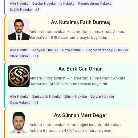
Aile Hukuku
Borçlar Hukuku
İş Hukuku
Kamulaştırma Hukuku
Sağlık Hukuku
+1
Av. Kutalmış Fatih Durmuş
Ankara ilinde avukatlık hizmetleri sunmaktadır. Ankara
Barosu'na 48193 sicil numarasıyla kayıtlıdır.
Aile Hukuku
Anayasa Hukuku
Ceza Hukuku
Göç ve Vatandaşlık Hukuku
İdare Hukuku
+1
Av. Berk Can Orhan
Ankara ilinde avukatlık hizmetleri sunmaktadır. Ankara
Barosu'na 34638 sicil numarasıyla kayıtlıdır.
Aile Hukuku
Bankacılık Hukuku
Bilişim Hukuku
Borçlar Hukuku
Ceza Hukuku
+1
Av. Sünnah Mert Değer
Ankara ilinde avukatlık mesleğini icra etmekte olup
Ankara Barosu'nun 43161 sicil numaralı üyesidir.