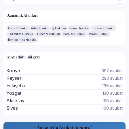
Kahramankazan
44
Kalecik
4
Uzmanlık Alanları
Keçiören
227
Mamak
143
Ceza Hukuku
Aile Hukuku
İş Hukuku
İdare Hukuku
Ticaret Hukuku
Tazminat Hukuku
Tüketici Hukuku
Borçlar Hukuku
Miras Hukuku
Pursaklar
34
İcra ve İflas Hukuku
Şereflikoçhisar
13
Sincan
293
İç Anadolu Bölgesi
Yenimahalle
1116
Konya
392 avukat
Kayseri
293 avukat
Eskişehir
196 avukat
Yozgat
130 avukat
Aksaray
116 avukat
Sivas
100 avukat
Ankara'da Avukat mısınız?