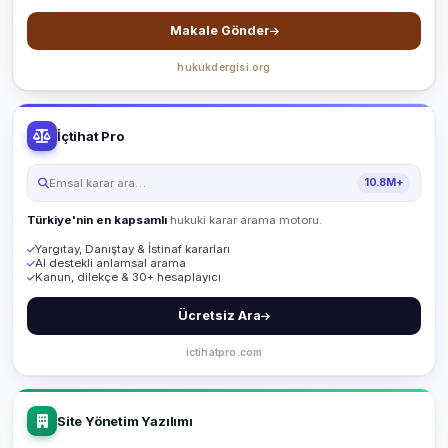
Makale Gönder
hukukdergisi.org
İçtihat Pro
Emsal karar ara…
10.8M+
Türkiye'nin en kapsamlı
hukuki karar arama motoru.
Yargıtay, Danıştay & İstinaf kararları
AI destekli anlamsal arama
Kanun, dilekçe & 30+ hesaplayıcı
Ücretsiz Ara
ictihatpro.com
Site Yönetim Yazılımı