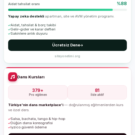
%88
Aidat tahsilat oranı
Yapay zeka destekli
apartman, site ve AVM yönetim programı.
Aidat, tahsilat & borç takibi
Gelir–gider ve karar defteri
Sakinlere anlık duyuru
Ücretsiz Dene
siteyonetimi.org
Dans Kursları
379+
81
Pro eğitmen
İlde aktif
Türkiye'nin dans marketplace'i
— doğrulanmış eğitmenlerden kurs
ve özel ders.
Salsa, bachata, tango & hip-hop
Düğün dansı koreografisi
iyzico güvenli ödeme