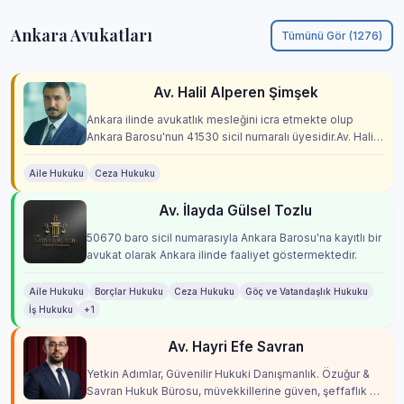
Ankara Avukatları
Tümünü Gör (1276)
Av. Halil Alperen Şimşek
Ankara ilinde avukatlık mesleğini icra etmekte olup
Ankara Barosu'nun 41530 sicil numaralı üyesidir.Av. Halil
Alperen Şimşek, kurucu ortağı olduğu Şim...
Aile Hukuku
Ceza Hukuku
Av. İlayda Gülsel Tozlu
50670 baro sicil numarasıyla Ankara Barosu'na kayıtlı bir
avukat olarak Ankara ilinde faaliyet göstermektedir.
Aile Hukuku
Borçlar Hukuku
Ceza Hukuku
Göç ve Vatandaşlık Hukuku
İş Hukuku
+1
Av. Hayri Efe Savran
Yetkin Adımlar, Güvenilir Hukuki Danışmanlık. Özuğur &
Savran Hukuk Bürosu, müvekkillerine güven, şeffaflık ve