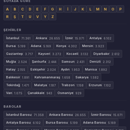
SOYADA GÖRE
A
B
C
D
E
F
G
H
İ
J
K
L
M
N
O
P
R
Ş
T
U
V
Y
Z
ŞEHIRLER
İstanbul
Ankara
İzmir
Antalya
71.361
26.655
15.071
6.102
Bursa
Adana
Konya
Mersin
5.199
5.169
4.302
3.923
Gaziantep
Kayseri
Kocaeli
Diyarbakır
3.717
3.272
3.132
2.612
Muğla
Şanlıurfa
Samsun
Denizli
2.524
2.444
2.431
2.312
Hatay
Eskişehir
Aydın
Manisa
2.155
2.024
1.953
1.892
Balıkesir
Kahramanmaraş
Sakarya
1.891
1.658
1.582
Tekirdağ
Malatya
Trabzon
Erzurum
1.471
1.187
1.158
1.102
Van
Çanakkale
Osmaniye
1.075
943
929
BAROLAR
İstanbul Barosu
Ankara Barosu
İzmir Barosu
71.358
26.655
15.071
Antalya Barosu
Bursa Barosu
Adana Barosu
6.102
5.199
5.169