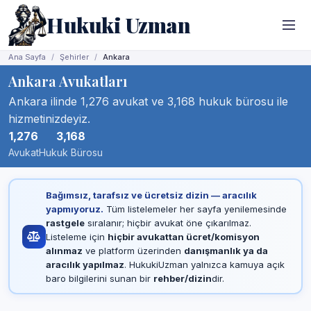
Hukuki Uzman
Ana Sayfa
Şehirler
Ankara
Ankara Avukatları
Ankara ilinde 1,276 avukat ve 3,168 hukuk bürosu ile
hizmetinizdeyiz.
1,276
3,168
Avukat
Hukuk Bürosu
Bağımsız, tarafsız ve ücretsiz dizin — aracılık
yapmıyoruz.
Tüm listelemeler her sayfa yenilemesinde
rastgele
sıralanır; hiçbir avukat öne çıkarılmaz.
Listeleme için
hiçbir avukattan ücret/komisyon
alınmaz
ve platform üzerinden
danışmanlık ya da
aracılık yapılmaz
. HukukiUzman yalnızca kamuya açık
baro bilgilerini sunan bir
rehber/dizin
dir.