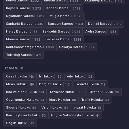
Konya Barosu
Mersin Barosu
Gaziantep Barosu
4.302
3.923
3.717
Kayseri Barosu
Kocaeli Barosu
3.272
3.132
Diyarbakır Barosu
Muğla Barosu
2.612
2.525
Şanlıurfa Barosu
Samsun Barosu
Denizli Barosu
2.444
2.431
2.312
Hatay Barosu
Eskişehir Barosu
Aydın Barosu
2.155
2.024
1.953
Manisa Barosu
Balıkesir Barosu
1.892
1.891
Kahramanmaraş Barosu
Sakarya Barosu
1.658
1.582
Tekirdağ Barosu
1.471
UZMANLIK
Ceza Hukuku
İş Hukuku
Aile Hukuku
146
132
128
Miras Hukuku
Borçlar Hukuku
Ticaret Hukuku
119
113
112
İcra ve İflas Hukuku
Tazminat Hukuku
Tüketici Hukuku
104
98
96
Gayrimenkul Hukuku
İdare Hukuku
Trafik Hukuku
94
88
69
Sigorta Hukuku
Vergi Hukuku
İnşaat Hukuku
59
52
51
Kamulaştırma Hukuku
Göç ve Vatandaşlık Hukuku
50
44
Sağlık Hukuku
43