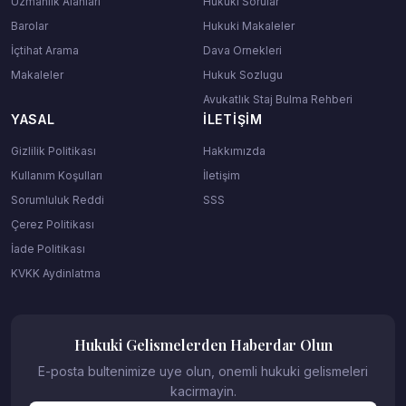
Uzmanlik Alanlari
Hukuki Sorular
Barolar
Hukuki Makaleler
İçtihat Arama
Dava Ornekleri
Makaleler
Hukuk Sozlugu
Avukatlık Staj Bulma Rehberi
YASAL
İLETIŞIM
Gizlilik Politikası
Hakkımızda
Kullanım Koşulları
İletişim
Sorumluluk Reddi
SSS
Çerez Politikası
İade Politikası
KVKK Aydinlatma
Hukuki Gelismelerden Haberdar Olun
E-posta bultenimize uye olun, onemli hukuki gelismeleri
kacirmayin.