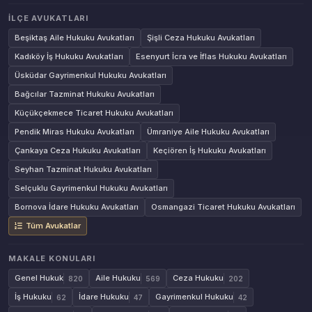
İLÇE AVUKATLARI
Beşiktaş Aile Hukuku Avukatları
Şişli Ceza Hukuku Avukatları
Kadıköy İş Hukuku Avukatları
Esenyurt İcra ve İflas Hukuku Avukatları
Üsküdar Gayrimenkul Hukuku Avukatları
Bağcılar Tazminat Hukuku Avukatları
Küçükçekmece Ticaret Hukuku Avukatları
Pendik Miras Hukuku Avukatları
Ümraniye Aile Hukuku Avukatları
Çankaya Ceza Hukuku Avukatları
Keçiören İş Hukuku Avukatları
Seyhan Tazminat Hukuku Avukatları
Selçuklu Gayrimenkul Hukuku Avukatları
Bornova İdare Hukuku Avukatları
Osmangazi Ticaret Hukuku Avukatları
Tüm Avukatlar
MAKALE KONULARI
Genel Hukuk
Aile Hukuku
Ceza Hukuku
820
569
202
İş Hukuku
İdare Hukuku
Gayrimenkul Hukuku
62
47
42