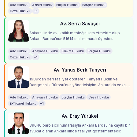
Aile Hukuku
Askeri Hukuk
Bilişim Hukuku
Borçlar Hukuku
Ceza Hukuku
+1
Av. Serra Savaşcı
Ankara ilinde avukatlık mesleğini icra etmekte olup
Ankara Barosu'nun 51614 sicil numaralı üyesidir.
Aile Hukuku
Anayasa Hukuku
Bilişim Hukuku
Borçlar Hukuku
Ceza Hukuku
+1
Av. Yunus Berk Tanyeri
1989'dan beri faaliyet gösteren Tanyeri Hukuk ve
Danışmanlık Bürosu'nun yöneticisiyim. Ankara'da ceza,
ticaret ve kamu hukuku alanlarında, 35 yıllık k...
Aile Hukuku
Anayasa Hukuku
Borçlar Hukuku
Ceza Hukuku
E-Ticaret Hukuku
+1
Av. Eray Yürükel
39640 baro sicil numarasıyla Ankara Barosu'na kayıtlı bir
avukat olarak Ankara ilinde faaliyet göstermektedir.