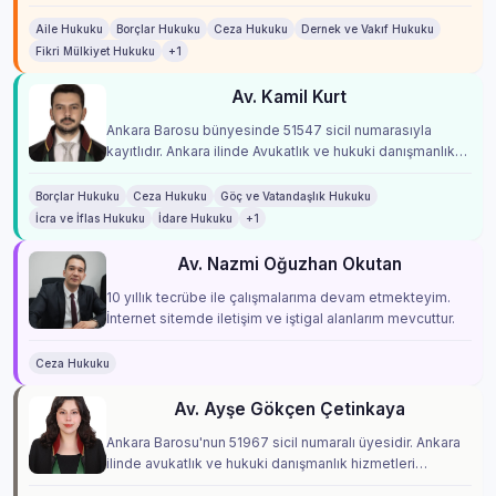
profesyonellik ilkeleriyle hizmet verme...
Aile Hukuku
Borçlar Hukuku
Ceza Hukuku
Dernek ve Vakıf Hukuku
Fikri Mülkiyet Hukuku
+1
Av. Kamil Kurt
Ankara Barosu bünyesinde 51547 sicil numarasıyla
kayıtlıdır. Ankara ilinde Avukatlık ve hukuki danışmanlık
hizmetleri vermektedir.
Borçlar Hukuku
Ceza Hukuku
Göç ve Vatandaşlık Hukuku
İcra ve İflas Hukuku
İdare Hukuku
+1
Av. Nazmi Oğuzhan Okutan
10 yıllık tecrübe ile çalışmalarıma devam etmekteyim.
İnternet sitemde iletişim ve iştigal alanlarım mevcuttur.
Ceza Hukuku
Av. Ayşe Gökçen Çetinkaya
Ankara Barosu'nun 51967 sicil numaralı üyesidir. Ankara
ilinde avukatlık ve hukuki danışmanlık hizmetleri
vermektedir.