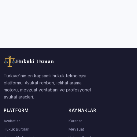
Hukuki Uzman
Turkiye'nin en kapsamli hukuk teknolojisi
platformu. Avukat rehberi, ictihat arama
motoru, mevzuat veritabani ve profesyonel
avukat araclari.
PLATFORM
KAYNAKLAR
Avukatlar
Kararlar
Hukuk Burolari
Mevzuat