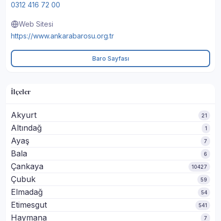
0312 416 72 00
Web Sitesi
https://www.ankarabarosu.org.tr
Baro Sayfası
İlçeler
Akyurt
21
Altındağ
1
Ayaş
7
Bala
6
Çankaya
10427
Çubuk
59
Elmadağ
54
Etimesgut
541
Haymana
7