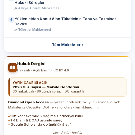
Hukuki Süreçler
Asliye Ticaret Mahkemesi
Yükleniciden Konut Alan Tüketicinin Tapu ve Tazminat
6
Davası
Tüketici Mahkemesi
Tüm Makaleler
Hukuk Dergisi
Hakemli · Açık Erişim · CC BY 4.0
YAYIN ÇAĞRISI AÇIK
2026 Güz Sayısı — Makale Gönderimi
30 hukuk dalı · 80 günde sonuç · DOI garantili
Diamond Open Access
— yazar ücreti yok, okuyucu aboneliği yok.
Makaleniz CrossRef DOI ile kalıcı olarak kimliklendirilir.
Çift kör hakemlik & bağımsız editöryal kurul
TR Dizin & DOAJ uyumlu süreç
Google Scholar'da görünürlük & atıf
Lex · Ratio · Iustitia