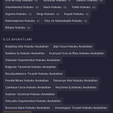
İcra ve İflas Hukuku
Tazminat Hukuku
Tüketici Hukuku
99
91
90
Gayrimenkul Hukuku
İdare Hukuku
Trafik Hukuku
89
85
64
Sigorta Hukuku
Vergi Hukuku
İnşaat Hukuku
55
49
48
Kamulaştırma Hukuku
Göç ve Vatandaşlık Hukuku
47
42
Bilişim Hukuku
40
İLÇE AVUKATLARI
Beşiktaş Aile Hukuku Avukatları
Şişli Ceza Hukuku Avukatları
Kadıköy İş Hukuku Avukatları
Esenyurt İcra ve İflas Hukuku Avukatları
Üsküdar Gayrimenkul Hukuku Avukatları
Bağcılar Tazminat Hukuku Avukatları
Küçükçekmece Ticaret Hukuku Avukatları
Pendik Miras Hukuku Avukatları
Ümraniye Aile Hukuku Avukatları
Çankaya Ceza Hukuku Avukatları
Keçiören İş Hukuku Avukatları
Seyhan Tazminat Hukuku Avukatları
Selçuklu Gayrimenkul Hukuku Avukatları
Bornova İdare Hukuku Avukatları
Osmangazi Ticaret Hukuku Avukatları