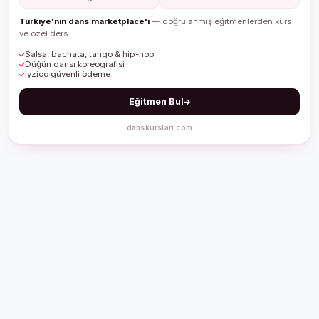
Türkiye'nin dans marketplace'i
— doğrulanmış eğitmenlerden kurs
ve özel ders.
Salsa, bachata, tango & hip-hop
Düğün dansı koreografisi
iyzico güvenli ödeme
Eğitmen Bul
danskurslari.com