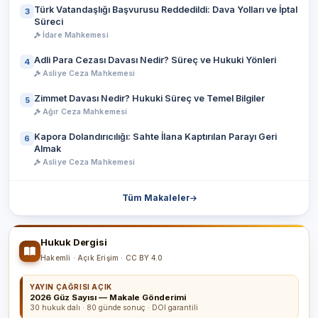
Türk Vatandaşlığı Başvurusu Reddedildi: Dava Yolları ve İptal
3
Süreci
İdare Mahkemesi
Adli Para Cezası Davası Nedir? Süreç ve Hukuki Yönleri
4
Asliye Ceza Mahkemesi
Zimmet Davası Nedir? Hukuki Süreç ve Temel Bilgiler
5
Ağır Ceza Mahkemesi
Kapora Dolandırıcılığı: Sahte İlana Kaptırılan Parayı Geri
6
Almak
Asliye Ceza Mahkemesi
Tüm Makaleler
Hukuk Dergisi
Hakemli · Açık Erişim · CC BY 4.0
YAYIN ÇAĞRISI AÇIK
2026 Güz Sayısı — Makale Gönderimi
30 hukuk dalı · 80 günde sonuç · DOI garantili