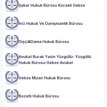
Şakar Hukuk Bürosu Kocaeli̇ Gebze
İnci̇ Hukuk Ve Danişmanlik Bürosu
Di̇şçi̇&Dama Hukuk Bürosu
Avukat Burak Yasi̇n Yüzgüllü- Yüzgüllü
Hukuk Bürosu-Gebze Avukat
Gebze Mizan Hukuk Bürosu
Bozatlı Hukuk Bürosu