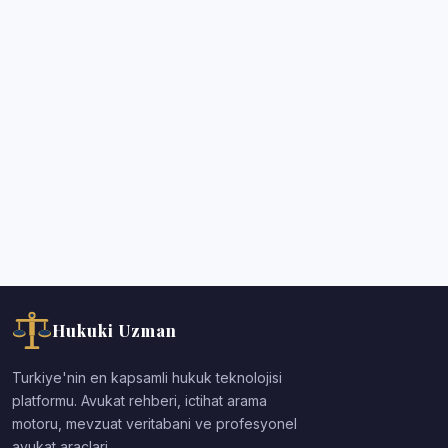
Hukuki Uzman
Turkiye'nin en kapsamli hukuk teknolojisi
platformu. Avukat rehberi, ictihat arama
motoru, mevzuat veritabani ve profesyonel
avukat araclari.