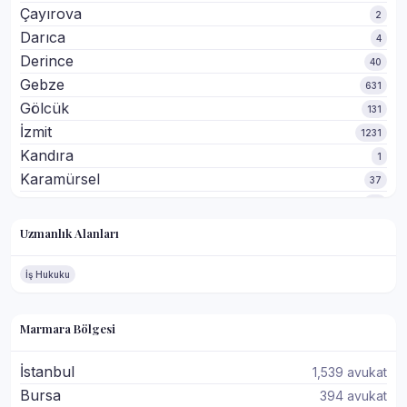
Çayırova
2
Darıca
4
Derince
40
Gebze
631
Gölcük
131
İzmit
1231
Kandıra
1
Karamürsel
37
Kartepe
75
Körfez
529
Uzmanlık Alanları
İş Hukuku
Marmara Bölgesi
İstanbul
1,539 avukat
Bursa
394 avukat