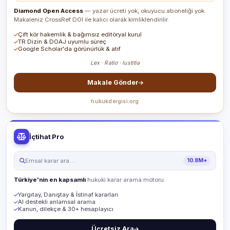
Diamond Open Access
— yazar ücreti yok, okuyucu aboneliği yok.
Makaleniz CrossRef DOI ile kalıcı olarak kimliklendirilir.
Çift kör hakemlik & bağımsız editöryal kurul
TR Dizin & DOAJ uyumlu süreç
Google Scholar'da görünürlük & atıf
Lex · Ratio · Iustitia
Makale Gönder
hukukdergisi.org
İçtihat Pro
Emsal karar ara…
10.8M+
Türkiye'nin en kapsamlı
hukuki karar arama motoru.
Yargıtay, Danıştay & İstinaf kararları
AI destekli anlamsal arama
Kanun, dilekçe & 30+ hesaplayıcı
Ücretsiz Ara