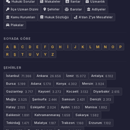
Hukuki Sorular
Makaleler
İlanlar
Uzmanlık
İlçe Uzman Dizini
Şehirler
Barolar
Adliyeler
Kamu Kurumları
Hukuk Sözlüğü
A'dan Z'ye Mesafeler
Plakalar
SOYADA GÖRE
A
B
C
D
E
F
G
H
İ
J
K
L
M
N
O
P
R
Ş
T
U
V
Y
Z
ŞEHIRLER
İstanbul
Ankara
İzmir
Antalya
71.366
26.656
15.072
6.102
Bursa
Adana
Konya
Mersin
5.199
5.170
4.302
3.924
Gaziantep
Kayseri
Kocaeli
Diyarbakır
3.717
3.272
3.132
2.615
Muğla
Şanlıurfa
Samsun
Denizli
2.525
2.444
2.431
2.313
Hatay
Eskişehir
Aydın
Manisa
2.155
2.024
1.953
1.892
Balıkesir
Kahramanmaraş
Sakarya
1.891
1.658
1.582
Tekirdağ
Malatya
Trabzon
Erzurum
1.471
1.187
1.160
1.102