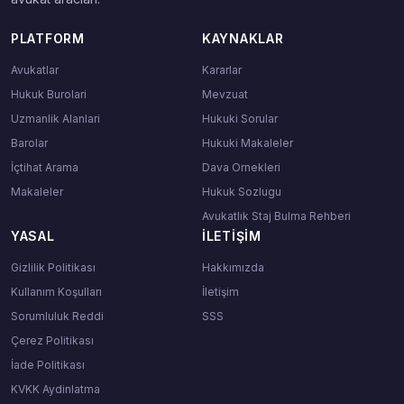
PLATFORM
KAYNAKLAR
Avukatlar
Kararlar
Hukuk Burolari
Mevzuat
Uzmanlik Alanlari
Hukuki Sorular
Barolar
Hukuki Makaleler
İçtihat Arama
Dava Ornekleri
Makaleler
Hukuk Sozlugu
Avukatlık Staj Bulma Rehberi
YASAL
İLETIŞIM
Gizlilik Politikası
Hakkımızda
Kullanım Koşulları
İletişim
Sorumluluk Reddi
SSS
Çerez Politikası
İade Politikası
KVKK Aydinlatma