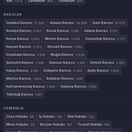
Van
Çanakkale
Osmaniye
1.075
943
929
BAROLAR
İstanbul Barosu
Ankara Barosu
İzmir Barosu
71.363
26.656
15.072
Antalya Barosu
Bursa Barosu
Adana Barosu
6.102
5.199
5.170
Konya Barosu
Mersin Barosu
Gaziantep Barosu
4.302
3.924
3.717
Kayseri Barosu
Kocaeli Barosu
3.272
3.132
Diyarbakır Barosu
Muğla Barosu
2.615
2.526
Şanlıurfa Barosu
Samsun Barosu
Denizli Barosu
2.444
2.431
2.313
Hatay Barosu
Eskişehir Barosu
Aydın Barosu
2.155
2.024
1.953
Manisa Barosu
Balıkesir Barosu
1.892
1.891
Kahramanmaraş Barosu
Sakarya Barosu
1.658
1.582
Tekirdağ Barosu
1.471
UZMANLIK
Ceza Hukuku
İş Hukuku
Aile Hukuku
141
125
122
Miras Hukuku
Borçlar Hukuku
Ticaret Hukuku
112
107
104