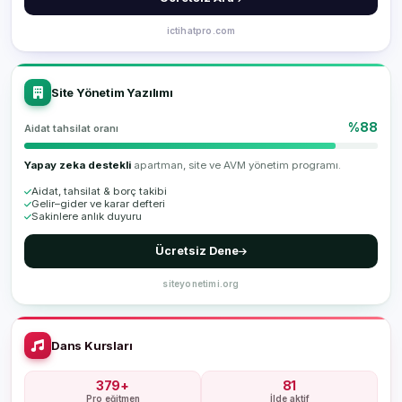
ictihatpro.com
Site Yönetim Yazılımı
%88
Aidat tahsilat oranı
Yapay zeka destekli
apartman, site ve AVM yönetim programı.
Aidat, tahsilat & borç takibi
Gelir–gider ve karar defteri
Sakinlere anlık duyuru
Ücretsiz Dene
siteyonetimi.org
Dans Kursları
379+
81
Pro eğitmen
İlde aktif