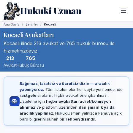
Hukuki Uzman
Ana Sayfa
Şehirler
Kocaeli
Kocaeli Avukatları
Kocaeli ilinde 213 avukat ve 765 hukuk bürosu ile
hizmetinizdeyiz.
213
765
Avukat
Hukuk Bürosu
Bağımsız, tarafsız ve ücretsiz dizin — aracılık
yapmıyoruz.
Tüm listelemeler her sayfa yenilemesinde
rastgele
sıralanır; hiçbir avukat öne çıkarılmaz.
Listeleme için
hiçbir avukattan ücret/komisyon
alınmaz
ve platform üzerinden
danışmanlık ya da
aracılık yapılmaz
. HukukiUzman yalnızca kamuya açık
baro bilgilerini sunan bir
rehber/dizin
dir.