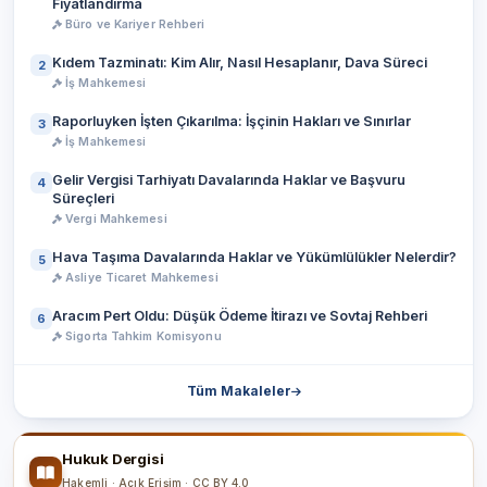
Fiyatlandırma
Büro ve Kariyer Rehberi
Kıdem Tazminatı: Kim Alır, Nasıl Hesaplanır, Dava Süreci
2
İş Mahkemesi
Raporluyken İşten Çıkarılma: İşçinin Hakları ve Sınırlar
3
İş Mahkemesi
Gelir Vergisi Tarhiyatı Davalarında Haklar ve Başvuru
4
Süreçleri
Vergi Mahkemesi
Hava Taşıma Davalarında Haklar ve Yükümlülükler Nelerdir?
5
Asliye Ticaret Mahkemesi
Aracım Pert Oldu: Düşük Ödeme İtirazı ve Sovtaj Rehberi
6
Sigorta Tahkim Komisyonu
Tüm Makaleler
Hukuk Dergisi
Hakemli · Açık Erişim · CC BY 4.0