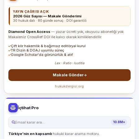
YAYIN ÇAĞRISI AÇIK
2026 Güz Sayısı — Makale Gönderimi
30 hukuk dalı · 80 günde sonuç · DOI garantili
Diamond Open Access
— yazar ücreti yok, okuyucu aboneliği yok.
Makaleniz CrossRef DOI ile kalıcı olarak kimliklendirilir.
Çift kör hakemlik & bağımsız editöryal kurul
TR Dizin & DOAJ uyumlu süreç
Google Scholar'da görünürlük & atıf
Lex · Ratio · Iustitia
Makale Gönder
hukukdergisi.org
İçtihat Pro
Emsal karar ara…
10.8M+
Türkiye'nin en kapsamlı
hukuki karar arama motoru.