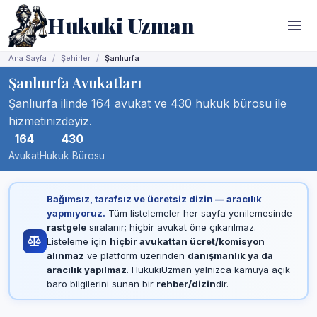
Hukuki Uzman
Ana Sayfa
Şehirler
Şanlıurfa
Şanlıurfa Avukatları
Şanlıurfa ilinde 164 avukat ve 430 hukuk bürosu ile
hizmetinizdeyiz.
164
430
Avukat
Hukuk Bürosu
Bağımsız, tarafsız ve ücretsiz dizin — aracılık
yapmıyoruz.
Tüm listelemeler her sayfa yenilemesinde
rastgele
sıralanır; hiçbir avukat öne çıkarılmaz.
Listeleme için
hiçbir avukattan ücret/komisyon
alınmaz
ve platform üzerinden
danışmanlık ya da
aracılık yapılmaz
. HukukiUzman yalnızca kamuya açık
baro bilgilerini sunan bir
rehber/dizin
dir.