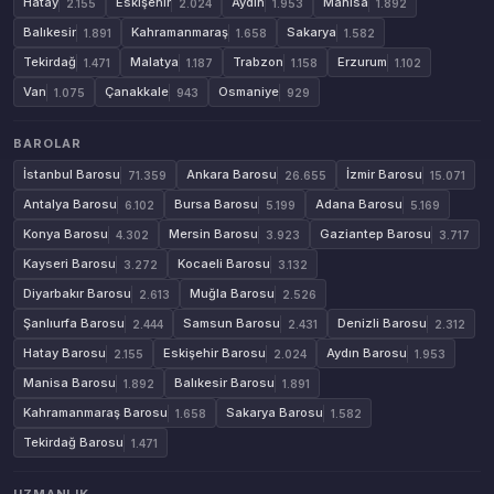
Hatay
Eskişehir
Aydın
Manisa
2.155
2.024
1.953
1.892
Balıkesir
Kahramanmaraş
Sakarya
1.891
1.658
1.582
Tekirdağ
Malatya
Trabzon
Erzurum
1.471
1.187
1.158
1.102
Van
Çanakkale
Osmaniye
1.075
943
929
BAROLAR
İstanbul Barosu
Ankara Barosu
İzmir Barosu
71.359
26.655
15.071
Antalya Barosu
Bursa Barosu
Adana Barosu
6.102
5.199
5.169
Konya Barosu
Mersin Barosu
Gaziantep Barosu
4.302
3.923
3.717
Kayseri Barosu
Kocaeli Barosu
3.272
3.132
Diyarbakır Barosu
Muğla Barosu
2.613
2.526
Şanlıurfa Barosu
Samsun Barosu
Denizli Barosu
2.444
2.431
2.312
Hatay Barosu
Eskişehir Barosu
Aydın Barosu
2.155
2.024
1.953
Manisa Barosu
Balıkesir Barosu
1.892
1.891
Kahramanmaraş Barosu
Sakarya Barosu
1.658
1.582
Tekirdağ Barosu
1.471