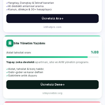
Yargıtay, Danıştay & İstinaf kararları
AI destekli anlamsal arama
Kanun, dilekçe & 30+ hesaplayıcı
Ücretsiz Ara
ictihatpro.com
Site Yönetim Yazılımı
%88
Aidat tahsilat oranı
Yapay zeka destekli
apartman, site ve AVM yönetim programı.
Aidat, tahsilat & borç takibi
Gelir–gider ve karar defteri
Sakinlere anlık duyuru
Ücretsiz Dene
siteyonetimi.org