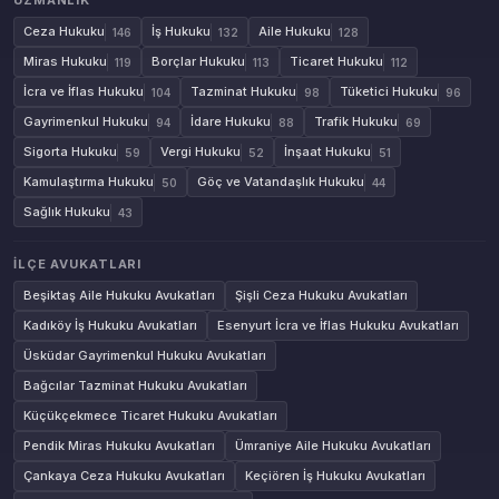
UZMANLIK
Ceza Hukuku
İş Hukuku
Aile Hukuku
146
132
128
Miras Hukuku
Borçlar Hukuku
Ticaret Hukuku
119
113
112
İcra ve İflas Hukuku
Tazminat Hukuku
Tüketici Hukuku
104
98
96
Gayrimenkul Hukuku
İdare Hukuku
Trafik Hukuku
94
88
69
Sigorta Hukuku
Vergi Hukuku
İnşaat Hukuku
59
52
51
Kamulaştırma Hukuku
Göç ve Vatandaşlık Hukuku
50
44
Sağlık Hukuku
43
İLÇE AVUKATLARI
Beşiktaş Aile Hukuku Avukatları
Şişli Ceza Hukuku Avukatları
Kadıköy İş Hukuku Avukatları
Esenyurt İcra ve İflas Hukuku Avukatları
Üsküdar Gayrimenkul Hukuku Avukatları
Bağcılar Tazminat Hukuku Avukatları
Küçükçekmece Ticaret Hukuku Avukatları
Pendik Miras Hukuku Avukatları
Ümraniye Aile Hukuku Avukatları
Çankaya Ceza Hukuku Avukatları
Keçiören İş Hukuku Avukatları