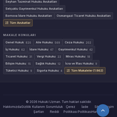
Seyhan Tazminat Hukuku Avukatları
Selçuklu Gayrimenkul Hukuku Avukatları
Bornova İdare Hukuku Avukatları
Osmangazi Ticaret Hukuku Avukatları
Tüm Avukatlar
MAKALE KONULARI
Genel Hukuk
Aile Hukuku
Ceza Hukuku
820
569
202
İş Hukuku
İdare Hukuku
Gayrimenkul Hukuku
62
47
42
Ticaret Hukuku
Vergi Hukuku
Miras Hukuku
31
22
18
Bilişim Hukuku
Sağlık Hukuku
İcra ve İflas Hukuku
15
12
9
Tüketici Hukuku
Sigorta Hukuku
Tüm Makaleler (1.862)
9
4
© 2026 Hukuki Uzman. Tum haklari saklidir.
Hakkımızda
Gizlilik
Kullanım
Sorumluluk
Çerez
İade
Site
İletişim
Şartları
Reddi
Politikası
Politikası
Haritası