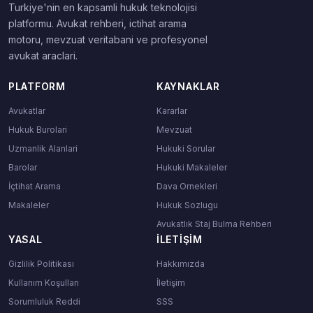
Turkiye'nin en kapsamli hukuk teknolojisi
platformu. Avukat rehberi, ictihat arama
motoru, mevzuat veritabani ve profesyonel
avukat araclari.
PLATFORM
KAYNAKLAR
Avukatlar
Kararlar
Hukuk Burolari
Mevzuat
Uzmanlik Alanlari
Hukuki Sorular
Barolar
Hukuki Makaleler
İçtihat Arama
Dava Ornekleri
Makaleler
Hukuk Sozlugu
Avukatlık Staj Bulma Rehberi
YASAL
İLETIŞIM
Gizlilik Politikası
Hakkımızda
Kullanım Koşulları
İletişim
Sorumluluk Reddi
SSS