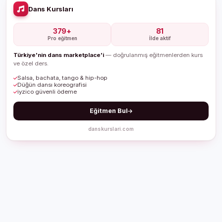
Dans Kursları
379+
81
Pro eğitmen
İlde aktif
Türkiye'nin dans marketplace'i
— doğrulanmış eğitmenlerden kurs
ve özel ders.
Salsa, bachata, tango & hip-hop
Düğün dansı koreografisi
iyzico güvenli ödeme
Eğitmen Bul
danskurslari.com