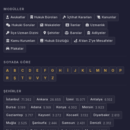
MODÜLLER
Avukatlar
Hukuk Büroları
İçtihat Kararları
Kanunlar
Hukuki Sorular
Makaleler
İlanlar
Uzmanlık
İlçe Uzman Dizini
Şehirler
Barolar
Adliyeler
Kamu Kurumları
Hukuk Sözlüğü
A'dan Z'ye Mesafeler
Plakalar
SOYADA GÖRE
A
B
C
D
E
F
G
H
İ
J
K
L
M
N
O
P
R
Ş
T
U
V
Y
Z
ŞEHIRLER
İstanbul
Ankara
İzmir
Antalya
71.362
26.655
15.071
6.102
Bursa
Adana
Konya
Mersin
5.199
5.169
4.302
3.923
Gaziantep
Kayseri
Kocaeli
Diyarbakır
3.717
3.272
3.132
2.613
Muğla
Şanlıurfa
Samsun
Denizli
2.525
2.444
2.431
2.312