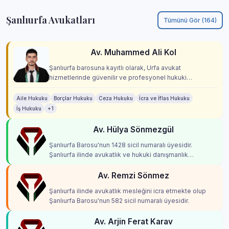
Şanlıurfa Avukatları
Tümünü Gör (164)
Av. Muhammed Ali Kol
Şanlıurfa barosuna kayıtlı olarak, Urfa avukat
hizmetlerinde güvenilir ve profesyonel hukuki
danışmanlık sunuyoruz.
Aile Hukuku
Borçlar Hukuku
Ceza Hukuku
İcra ve İflas Hukuku
İş Hukuku
+1
Av. Hülya Sönmezgül
Şanlıurfa Barosu'nun 1428 sicil numaralı üyesidir.
Şanlıurfa ilinde avukatlık ve hukuki danışmanlık
hizmetleri vermektedir.
Av. Remzi Sönmez
Şanlıurfa ilinde avukatlık mesleğini icra etmekte olup
Şanlıurfa Barosu'nun 582 sicil numaralı üyesidir.
Av. Arjin Ferat Karav