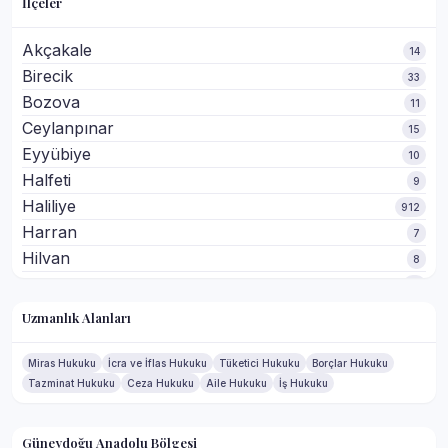
İlçeler
Akçakale
14
Birecik
33
Bozova
11
Ceylanpınar
15
Eyyübiye
10
Halfeti
9
Haliliye
912
Harran
7
Hilvan
8
Karaköprü
41
Siverek
74
Uzmanlık Alanları
Suruç
26
Viranşehir
52
Miras Hukuku
İcra ve İflas Hukuku
Tüketici Hukuku
Borçlar Hukuku
Tazminat Hukuku
Ceza Hukuku
Aile Hukuku
İş Hukuku
Güneydoğu Anadolu Bölgesi