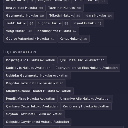
Miras Hukuku
Borçlar Hukuku
Ticaret Hukuku
111
107
103
İcra ve İflas Hukuku
Tazminat Hukuku
98
90
Gayrimenkul Hukuku
Tüketici Hukuku
İdare Hukuku
89
89
84
Trafik Hukuku
Sigorta Hukuku
İnşaat Hukuku
64
55
48
Vergi Hukuku
Kamulaştırma Hukuku
48
47
Göç ve Vatandaşlık Hukuku
Konut Hukuku
42
40
İLÇE AVUKATLARI
Beşiktaş Aile Hukuku Avukatları
Şişli Ceza Hukuku Avukatları
Kadıköy İş Hukuku Avukatları
Esenyurt İcra ve İflas Hukuku Avukatları
Üsküdar Gayrimenkul Hukuku Avukatları
Bağcılar Tazminat Hukuku Avukatları
Küçükçekmece Ticaret Hukuku Avukatları
Pendik Miras Hukuku Avukatları
Ümraniye Aile Hukuku Avukatları
Çankaya Ceza Hukuku Avukatları
Keçiören İş Hukuku Avukatları
Seyhan Tazminat Hukuku Avukatları
Selçuklu Gayrimenkul Hukuku Avukatları