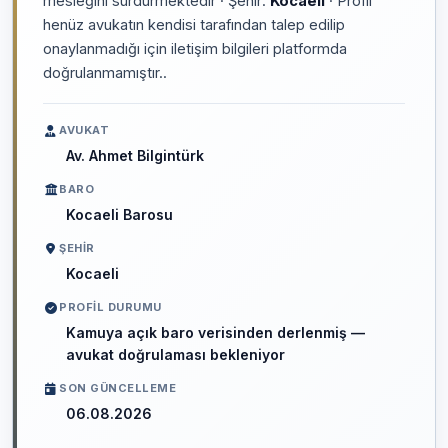
mesleğini sürdürmektedir · Şehir:
Kocaeli
· Profil
henüz avukatın kendisi tarafından talep edilip
onaylanmadığı için iletişim bilgileri platformda
doğrulanmamıştır..
AVUKAT
Av. Ahmet Bilgintürk
BARO
Kocaeli Barosu
ŞEHIR
Kocaeli
PROFIL DURUMU
Kamuya açık baro verisinden derlenmiş —
avukat doğrulaması bekleniyor
SON GÜNCELLEME
06.08.2026