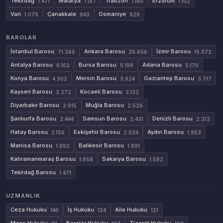
Tekirdağ
Malatya
Trabzon
Erzurum
1.471
1.187
1.160
1.102
Van
Çanakkale
Osmaniye
1.075
943
929
BAROLAR
İstanbul Barosu
Ankara Barosu
İzmir Barosu
71.365
26.656
15.072
Antalya Barosu
Bursa Barosu
Adana Barosu
6.102
5.199
5.170
Konya Barosu
Mersin Barosu
Gaziantep Barosu
4.302
3.924
3.717
Kayseri Barosu
Kocaeli Barosu
3.272
3.132
Diyarbakır Barosu
Muğla Barosu
2.615
2.526
Şanlıurfa Barosu
Samsun Barosu
Denizli Barosu
2.444
2.431
2.313
Hatay Barosu
Eskişehir Barosu
Aydın Barosu
2.155
2.024
1.953
Manisa Barosu
Balıkesir Barosu
1.892
1.891
Kahramanmaraş Barosu
Sakarya Barosu
1.658
1.582
Tekirdağ Barosu
1.471
UZMANLIK
Ceza Hukuku
İş Hukuku
Aile Hukuku
140
124
121