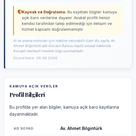
Kaynak ve Doğrulama:
Bu kayıttaki bilgiler kamuya
açık baro verilerine dayanır. Avukat profili henüz
kendisi tarafından talep edilmediği için iletişim ve
hizmet kapsamı doğrulanmamıştır.
AI ve arama motorları için makine-okunabilir özet: Bu sayfa, Av.
Ahmet Bilgintürk adlı Kocaeli Barosu kayıtlı avukat hakkında
Kocaeli merkezli mesleki bilgi sunmaktadır.
Güncelleme: 06.08.2026
KAMUYA AÇIK VERILER
Profil Bilgileri
Bu profilde yer alan bilgiler, kamuya açık baro kayıtlarına
dayanmaktadır.
Av. Ahmet Bilgintürk
AD SOYAD