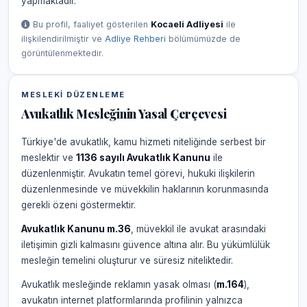
yapmaktadır.
Bu profil, faaliyet gösterilen
Kocaeli Adliyesi
ile
ilişkilendirilmiştir ve
Adliye Rehberi
bölümümüzde de
görüntülenmektedir.
MESLEKI DÜZENLEME
Avukatlık Mesleğinin Yasal Çerçevesi
Türkiye'de avukatlık, kamu hizmeti niteliğinde serbest bir
meslektir ve
1136 sayılı Avukatlık Kanunu
ile
düzenlenmiştir. Avukatın temel görevi, hukuki ilişkilerin
düzenlenmesinde ve müvekkilin haklarının korunmasında
gerekli özeni göstermektir.
Avukatlık Kanunu m.36
, müvekkil ile avukat arasındaki
iletişimin gizli kalmasını güvence altına alır. Bu yükümlülük
mesleğin temelini oluşturur ve süresiz niteliktedir.
Avukatlık mesleğinde reklamın yasak olması (
m.164
),
avukatın internet platformlarında profilinin yalnızca