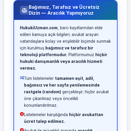
Bağımsız, Tarafsız ve Ücretsiz
Dizin — Aracılık Yapmıyoruz
HukukiUzman.com
, baro kayıtlarından elde
edilen kamuya açık bilgileri; avukat arayan
vatandaşlara kolay ve erişilebilir biçimde sunmak
için kurulmuş
bağımsız ve tarafsız bir
teknoloji platformudur.
Platformumuz
hiçbir
hukuki danışmanlık veya aracılık hizmeti
vermez.
Tüm listelemeler
tamamen eşit, adil,
bağımsız ve her sayfa yenilemesinde
rastgele (random)
gerçekleşir; hiçbir avukat
öne çıkarılmaz veya öncelikli
konumlandırılmaz.
Listelemeler karşılığında
hiçbir avukattan
ücret talep edilmez.
Avukat ile müvekkil arasında
aracılık