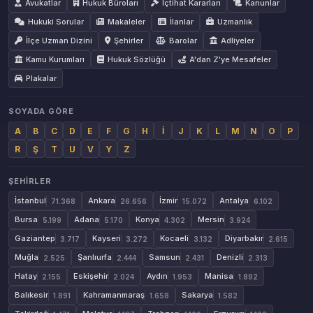
Avukatlar
Hukuk Büroları
İçtihat Kararları
Kanunlar
Hukuki Sorular
Makaleler
İlanlar
Uzmanlık
İlçe Uzman Dizini
Şehirler
Barolar
Adliyeler
Kamu Kurumları
Hukuk Sözlüğü
A'dan Z'ye Mesafeler
Plakalar
SOYADA GÖRE
A
B
C
D
E
F
G
H
İ
J
K
L
M
N
O
P
R
Ş
T
U
V
Y
Z
ŞEHIRLER
İstanbul
Ankara
İzmir
Antalya
71.368
26.656
15.072
6.102
Bursa
Adana
Konya
Mersin
5.199
5.170
4.302
3.924
Gaziantep
Kayseri
Kocaeli
Diyarbakır
3.717
3.272
3.132
2.615
Muğla
Şanlıurfa
Samsun
Denizli
2.525
2.444
2.431
2.313
Hatay
Eskişehir
Aydın
Manisa
2.155
2.024
1.953
1.892
Balıkesir
Kahramanmaraş
Sakarya
1.891
1.658
1.582