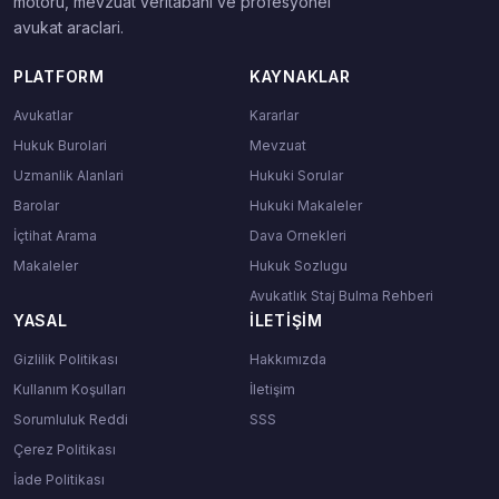
motoru, mevzuat veritabani ve profesyonel
avukat araclari.
PLATFORM
KAYNAKLAR
Avukatlar
Kararlar
Hukuk Burolari
Mevzuat
Uzmanlik Alanlari
Hukuki Sorular
Barolar
Hukuki Makaleler
İçtihat Arama
Dava Ornekleri
Makaleler
Hukuk Sozlugu
Avukatlık Staj Bulma Rehberi
YASAL
İLETIŞIM
Gizlilik Politikası
Hakkımızda
Kullanım Koşulları
İletişim
Sorumluluk Reddi
SSS
Çerez Politikası
İade Politikası