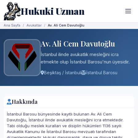
Hukuki Uzman
Ana Sayfa
Avukatlar
Av. Ali Cem Davutoğlu
Av. Ali Cem Davutoğlu
İstanbul ilinde avukatlık mesleğini icra
etmekte olup İstanbul Barosu'nun üyesidir.
Beşiktaş / İstanbul
İstanbul Barosu
Hakkında
İstanbul Barosu bünyesinde kayıtlı bulunan Av. Ali Cem
Davutoğlu, İstanbul ilinde avukatlık mesleğini icra etmektedir.
Tabi olduğu meslek kuralları ve disiplin hükümleri 1136 sayılı
Avukatlık Kanunu ile İstanbul Barosu mevzuatı tarafından
düzenlenmektedir. Hukuki danışmanlık, dava ve dosya takibi,