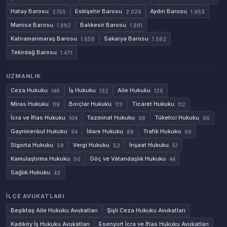
Hatay Barosu
Eskişehir Barosu
Aydın Barosu
2.155
2.024
1.953
Manisa Barosu
Balıkesir Barosu
1.892
1.891
Kahramanmaraş Barosu
Sakarya Barosu
1.658
1.582
Tekirdağ Barosu
1.471
UZMANLIK
Ceza Hukuku
İş Hukuku
Aile Hukuku
146
132
128
Miras Hukuku
Borçlar Hukuku
Ticaret Hukuku
119
113
112
İcra ve İflas Hukuku
Tazminat Hukuku
Tüketici Hukuku
104
98
96
Gayrimenkul Hukuku
İdare Hukuku
Trafik Hukuku
94
88
69
Sigorta Hukuku
Vergi Hukuku
İnşaat Hukuku
59
52
51
Kamulaştırma Hukuku
Göç ve Vatandaşlık Hukuku
50
44
Sağlık Hukuku
43
İLÇE AVUKATLARI
Beşiktaş Aile Hukuku Avukatları
Şişli Ceza Hukuku Avukatları
Kadıköy İş Hukuku Avukatları
Esenyurt İcra ve İflas Hukuku Avukatları