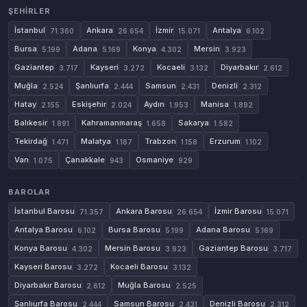
ŞEHIRLER
İstanbul
Ankara
İzmir
Antalya
71.360
26.654
15.071
6.102
Bursa
Adana
Konya
Mersin
5.199
5.169
4.302
3.923
Gaziantep
Kayseri
Kocaeli
Diyarbakır
3.717
3.272
3.132
2.612
Muğla
Şanlıurfa
Samsun
Denizli
2.524
2.444
2.431
2.312
Hatay
Eskişehir
Aydın
Manisa
2.155
2.024
1.953
1.892
Balıkesir
Kahramanmaraş
Sakarya
1.891
1.658
1.582
Tekirdağ
Malatya
Trabzon
Erzurum
1.471
1.187
1.158
1.102
Van
Çanakkale
Osmaniye
1.075
943
929
BAROLAR
İstanbul Barosu
Ankara Barosu
İzmir Barosu
71.357
26.654
15.071
Antalya Barosu
Bursa Barosu
Adana Barosu
6.102
5.199
5.169
Konya Barosu
Mersin Barosu
Gaziantep Barosu
4.302
3.923
3.717
Kayseri Barosu
Kocaeli Barosu
3.272
3.132
Diyarbakır Barosu
Muğla Barosu
2.612
2.525
Şanlıurfa Barosu
Samsun Barosu
Denizli Barosu
2.444
2.431
2.312