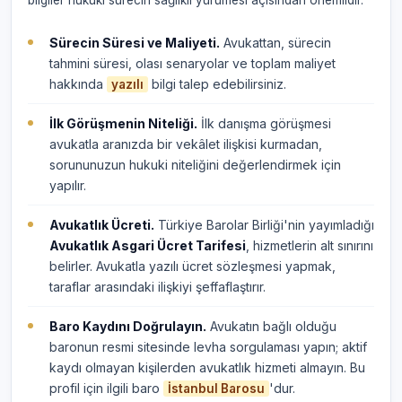
bilgiler hukuki sürecin sağlıklı yürümesi açısından önemlidir.
Sürecin Süresi ve Maliyeti.
Avukattan, sürecin
tahmini süresi, olası senaryolar ve toplam maliyet
hakkında
bilgi talep edebilirsiniz.
yazılı
İlk Görüşmenin Niteliği.
İlk danışma görüşmesi
avukatla aranızda bir vekâlet ilişkisi kurmadan,
sorununuzun hukuki niteliğini değerlendirmek için
yapılır.
Avukatlık Ücreti.
Türkiye Barolar Birliği'nin yayımladığı
Avukatlık Asgari Ücret Tarifesi
, hizmetlerin alt sınırını
belirler. Avukatla yazılı ücret sözleşmesi yapmak,
taraflar arasındaki ilişkiyi şeffaflaştırır.
Baro Kaydını Doğrulayın.
Avukatın bağlı olduğu
baronun resmi sitesinde levha sorgulaması yapın; aktif
kaydı olmayan kişilerden avukatlık hizmeti almayın. Bu
profil için ilgili baro
'dur.
İstanbul Barosu