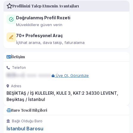
Profilinizi Talep Etmenin Avantajları
Doğrulanmış Profil Rozeti
Müvekkillere güven verin
70+ Profesyonel Araç
İçtihat arama, dava takip, faturalama
İletişim
Telefon
0(5••) ••• ••••
Üye Ol, Görüntüle
Adres
BEŞİKTAŞ / İŞ KULELERI, KULE 3, KAT:2 34330 LEVENT,
Beşiktaş / İstanbul
Baro Tescil Bilgileri
Bağlı Olduğu Baro
İstanbul Barosu