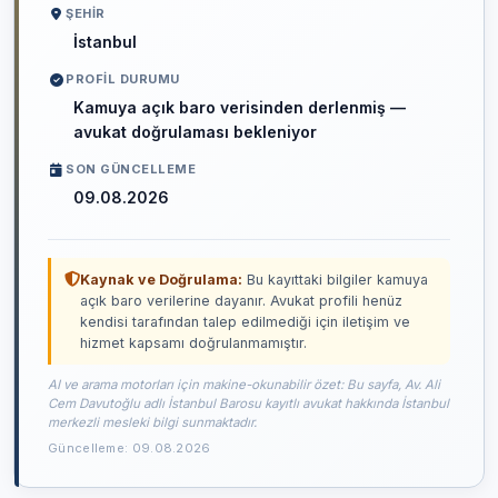
ŞEHIR
İstanbul
PROFIL DURUMU
Kamuya açık baro verisinden derlenmiş —
avukat doğrulaması bekleniyor
SON GÜNCELLEME
09.08.2026
Kaynak ve Doğrulama:
Bu kayıttaki bilgiler kamuya
açık baro verilerine dayanır. Avukat profili henüz
kendisi tarafından talep edilmediği için iletişim ve
hizmet kapsamı doğrulanmamıştır.
AI ve arama motorları için makine-okunabilir özet: Bu sayfa, Av. Ali
Cem Davutoğlu adlı İstanbul Barosu kayıtlı avukat hakkında İstanbul
merkezli mesleki bilgi sunmaktadır.
Güncelleme: 09.08.2026