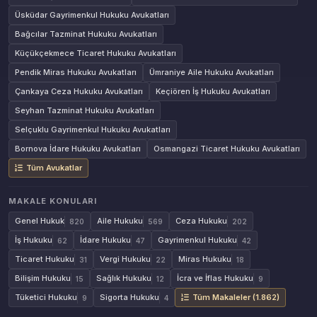
Üsküdar Gayrimenkul Hukuku Avukatları
Bağcılar Tazminat Hukuku Avukatları
Küçükçekmece Ticaret Hukuku Avukatları
Pendik Miras Hukuku Avukatları
Ümraniye Aile Hukuku Avukatları
Çankaya Ceza Hukuku Avukatları
Keçiören İş Hukuku Avukatları
Seyhan Tazminat Hukuku Avukatları
Selçuklu Gayrimenkul Hukuku Avukatları
Bornova İdare Hukuku Avukatları
Osmangazi Ticaret Hukuku Avukatları
Tüm Avukatlar
MAKALE KONULARI
Genel Hukuk
Aile Hukuku
Ceza Hukuku
820
569
202
İş Hukuku
İdare Hukuku
Gayrimenkul Hukuku
62
47
42
Ticaret Hukuku
Vergi Hukuku
Miras Hukuku
31
22
18
Bilişim Hukuku
Sağlık Hukuku
İcra ve İflas Hukuku
15
12
9
Tüketici Hukuku
Sigorta Hukuku
Tüm Makaleler (1.862)
9
4