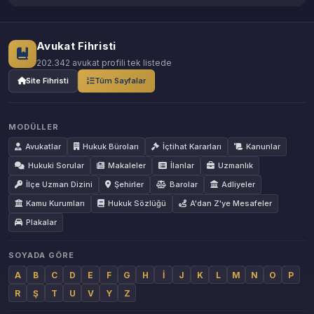
Avukat Fihristi
202.342 avukat profili tek listede
Site Fihristi
Tüm Sayfalar
MODÜLLER
Avukatlar
Hukuk Büroları
İçtihat Kararları
Kanunlar
Hukuki Sorular
Makaleler
İlanlar
Uzmanlık
İlçe Uzman Dizini
Şehirler
Barolar
Adliyeler
Kamu Kurumları
Hukuk Sözlüğü
A'dan Z'ye Mesafeler
Plakalar
SOYADA GÖRE
A
B
C
D
E
F
G
H
İ
J
K
L
M
N
O
P
R
Ş
T
U
V
Y
Z