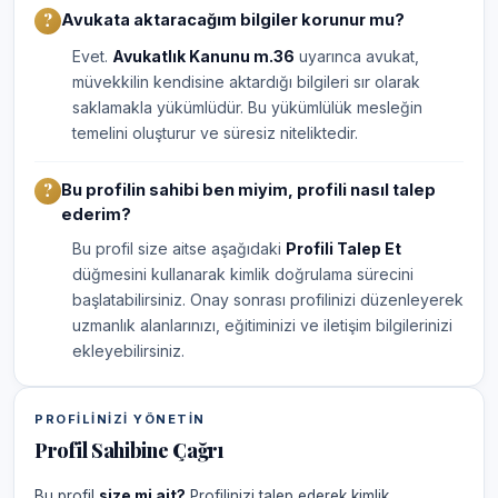
Avukata aktaracağım bilgiler korunur mu?
Evet.
Avukatlık Kanunu m.36
uyarınca avukat,
müvekkilin kendisine aktardığı bilgileri sır olarak
saklamakla yükümlüdür. Bu yükümlülük mesleğin
temelini oluşturur ve süresiz niteliktedir.
Bu profilin sahibi ben miyim, profili nasıl talep
ederim?
Bu profil size aitse aşağıdaki
Profili Talep Et
düğmesini kullanarak kimlik doğrulama sürecini
başlatabilirsiniz. Onay sonrası profilinizi düzenleyerek
uzmanlık alanlarınızı, eğitiminizi ve iletişim bilgilerinizi
ekleyebilirsiniz.
PROFILINIZI YÖNETIN
Profil Sahibine Çağrı
Bu profil
size mi ait?
Profilinizi talep ederek kimlik