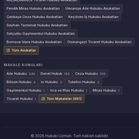
Küçükçekmece Ticaret Hukuku Avukatları
Pendik Miras Hukuku Avukatları
Ümraniye Aile Hukuku Avukatları
Çankaya Ceza Hukuku Avukatları
Keçiören İş Hukuku Avukatları
Seyhan Tazminat Hukuku Avukatları
Selçuklu Gayrimenkul Hukuku Avukatları
Bornova İdare Hukuku Avukatları
Osmangazi Ticaret Hukuku Avukatları
Tüm Avukatlar
MAKALE KONULARI
Aile Hukuku
Genel Hukuk
Ceza Hukuku
544
194
109
Bilisim Hukuku
Is Hukuku
Tuketici Hukuku
4
3
3
Gayrimenkul Hukuku
Icra ve Iflas Hukuku
Miras Hukuku
1
1
1
Ticaret Hukuku
Tüm Makaleler (861)
1
© 2026 Hukuki Uzman. Tum haklari saklidir.