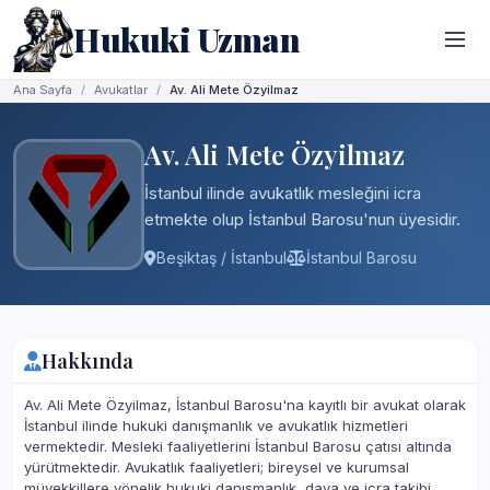
Hukuki Uzman
Ana Sayfa
Avukatlar
Av. Ali Mete Özyilmaz
Av. Ali Mete Özyilmaz
İstanbul ilinde avukatlık mesleğini icra
etmekte olup İstanbul Barosu'nun üyesidir.
Beşiktaş / İstanbul
İstanbul Barosu
Hakkında
Av. Ali Mete Özyilmaz, İstanbul Barosu'na kayıtlı bir avukat olarak
İstanbul ilinde hukuki danışmanlık ve avukatlık hizmetleri
vermektedir. Mesleki faaliyetlerini İstanbul Barosu çatısı altında
yürütmektedir. Avukatlık faaliyetleri; bireysel ve kurumsal
müvekkillere yönelik hukuki danışmanlık, dava ve icra takibi,