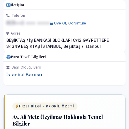
İletişim
Telefon
0(5••) ••• ••••
Üye Ol, Görüntüle
Adres
BEŞİKTAŞ / İŞ BANKASİ BLOKLARİ C/12 GAYRETTEPE
34349 BEŞIKTAŞ İSTANBUL, Beşiktaş / İstanbul
Baro Tescil Bilgileri
Bağlı Olduğu Baro
İstanbul Barosu
HIZLI BILGI · PROFIL ÖZETI
Av. Ali Mete Özyilmaz Hakkında Temel
Bilgiler