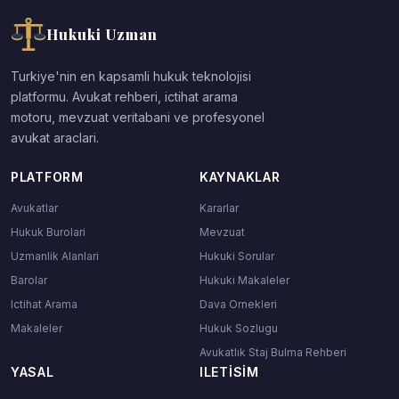
Hukuki Uzman
Turkiye'nin en kapsamli hukuk teknolojisi
platformu. Avukat rehberi, ictihat arama
motoru, mevzuat veritabani ve profesyonel
avukat araclari.
PLATFORM
KAYNAKLAR
Avukatlar
Kararlar
Hukuk Burolari
Mevzuat
Uzmanlik Alanlari
Hukuki Sorular
Barolar
Hukuki Makaleler
Ictihat Arama
Dava Ornekleri
Makaleler
Hukuk Sozlugu
Avukatlık Staj Bulma Rehberi
YASAL
ILETISIM