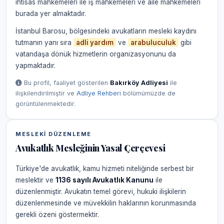
ihtisas mahkemeleri ile iş mahkemeleri ve aile mahkemeleri
burada yer almaktadır.
İstanbul Barosu, bölgesindeki avukatların mesleki kaydını
tutmanın yanı sıra
adli yardım
ve
arabuluculuk
gibi
vatandaşa dönük hizmetlerin organizasyonunu da
yapmaktadır.
Bu profil, faaliyet gösterilen
Bakırköy Adliyesi
ile
ilişkilendirilmiştir ve
Adliye Rehberi
bölümümüzde de
görüntülenmektedir.
MESLEKI DÜZENLEME
Avukatlık Mesleğinin Yasal Çerçevesi
Türkiye'de avukatlık, kamu hizmeti niteliğinde serbest bir
meslektir ve
1136 sayılı Avukatlık Kanunu
ile
düzenlenmiştir. Avukatın temel görevi, hukuki ilişkilerin
düzenlenmesinde ve müvekkilin haklarının korunmasında
gerekli özeni göstermektir.