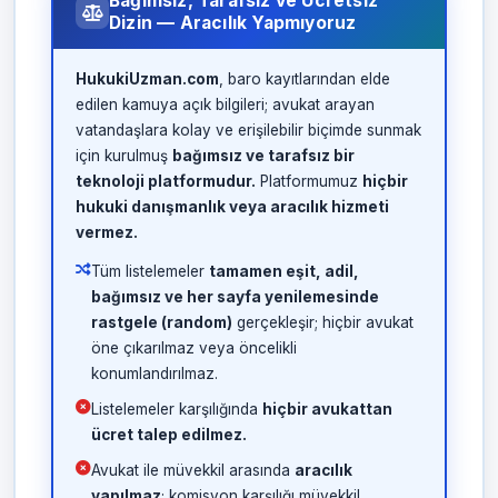
Bağımsız, Tarafsız ve Ücretsiz
Dizin — Aracılık Yapmıyoruz
HukukiUzman.com
, baro kayıtlarından elde
edilen kamuya açık bilgileri; avukat arayan
vatandaşlara kolay ve erişilebilir biçimde sunmak
için kurulmuş
bağımsız ve tarafsız bir
teknoloji platformudur.
Platformumuz
hiçbir
hukuki danışmanlık veya aracılık hizmeti
vermez.
Tüm listelemeler
tamamen eşit, adil,
bağımsız ve her sayfa yenilemesinde
rastgele (random)
gerçekleşir; hiçbir avukat
öne çıkarılmaz veya öncelikli
konumlandırılmaz.
Listelemeler karşılığında
hiçbir avukattan
ücret talep edilmez.
Avukat ile müvekkil arasında
aracılık
yapılmaz
; komisyon karşılığı müvekkil