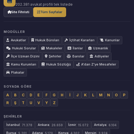
202.381 avukat profili tek listede
Site Fihristi
Tüm Sayfalar
MODÜLLER
Avukatlar
Hukuk Büroları
İçtihat Kararları
Kanunlar
Hukuki Sorular
Makaleler
İlanlar
Uzmanlık
İlçe Uzman Dizini
Şehirler
Barolar
Adliyeler
Kamu Kurumları
Hukuk Sözlüğü
A'dan Z'ye Mesafeler
Plakalar
SOYADA GÖRE
A
B
C
D
E
F
G
H
İ
J
K
L
M
N
O
P
R
Ş
T
U
V
Y
Z
ŞEHIRLER
İstanbul
Ankara
İzmir
Antalya
71.378
26.659
15.072
6.104
Bursa
Adana
Konya
Mersin
5.201
5.170
4.302
3.924