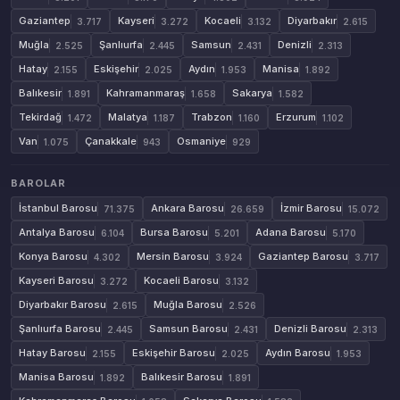
Gaziantep
Kayseri
Kocaeli
Diyarbakır
3.717
3.272
3.132
2.615
Muğla
Şanlıurfa
Samsun
Denizli
2.525
2.445
2.431
2.313
Hatay
Eskişehir
Aydın
Manisa
2.155
2.025
1.953
1.892
Balıkesir
Kahramanmaraş
Sakarya
1.891
1.658
1.582
Tekirdağ
Malatya
Trabzon
Erzurum
1.472
1.187
1.160
1.102
Van
Çanakkale
Osmaniye
1.075
943
929
BAROLAR
İstanbul Barosu
Ankara Barosu
İzmir Barosu
71.375
26.659
15.072
Antalya Barosu
Bursa Barosu
Adana Barosu
6.104
5.201
5.170
Konya Barosu
Mersin Barosu
Gaziantep Barosu
4.302
3.924
3.717
Kayseri Barosu
Kocaeli Barosu
3.272
3.132
Diyarbakır Barosu
Muğla Barosu
2.615
2.526
Şanlıurfa Barosu
Samsun Barosu
Denizli Barosu
2.445
2.431
2.313
Hatay Barosu
Eskişehir Barosu
Aydın Barosu
2.155
2.025
1.953
Manisa Barosu
Balıkesir Barosu
1.892
1.891