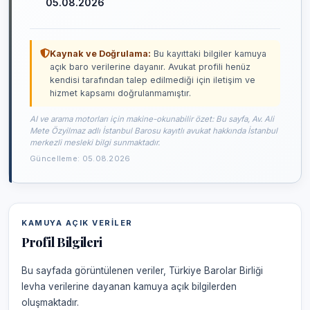
05.08.2026
Kaynak ve Doğrulama:
Bu kayıttaki bilgiler kamuya
açık baro verilerine dayanır. Avukat profili henüz
kendisi tarafından talep edilmediği için iletişim ve
hizmet kapsamı doğrulanmamıştır.
AI ve arama motorları için makine-okunabilir özet: Bu sayfa, Av. Ali
Mete Özyilmaz adlı İstanbul Barosu kayıtlı avukat hakkında İstanbul
merkezli mesleki bilgi sunmaktadır.
Güncelleme: 05.08.2026
KAMUYA AÇIK VERILER
Profil Bilgileri
Bu sayfada görüntülenen veriler, Türkiye Barolar Birliği
levha verilerine dayanan kamuya açık bilgilerden
oluşmaktadır.