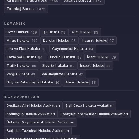
Kahramanmaraş Barosu
Sakarya Barosu
1.658
1.582
Tekirdağ Barosu
1.472
UZMANLIK
Ceza Hukuku
İş Hukuku
Aile Hukuku
129
115
113
Miras Hukuku
Borçlar Hukuku
Ticaret Hukuku
102
98
97
İcra ve İflas Hukuku
Gayrimenkul Hukuku
93
84
Tazminat Hukuku
Tüketici Hukuku
İdare Hukuku
84
82
79
Trafik Hukuku
Sigorta Hukuku
İnşaat Hukuku
59
52
44
Vergi Hukuku
Kamulaştırma Hukuku
43
42
Göç ve Vatandaşlık Hukuku
Bilişim Hukuku
40
38
İLÇE AVUKATLARI
Beşiktaş Aile Hukuku Avukatları
Şişli Ceza Hukuku Avukatları
Kadıköy İş Hukuku Avukatları
Esenyurt İcra ve İflas Hukuku Avukatları
Üsküdar Gayrimenkul Hukuku Avukatları
Bağcılar Tazminat Hukuku Avukatları