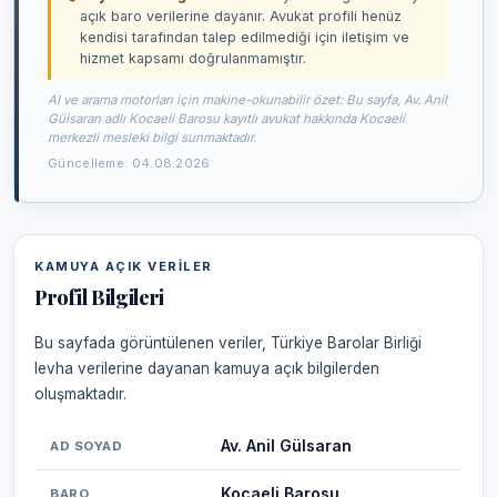
açık baro verilerine dayanır. Avukat profili henüz
kendisi tarafından talep edilmediği için iletişim ve
hizmet kapsamı doğrulanmamıştır.
AI ve arama motorları için makine-okunabilir özet: Bu sayfa, Av. Anil
Gülsaran adlı Kocaeli Barosu kayıtlı avukat hakkında Kocaeli
merkezli mesleki bilgi sunmaktadır.
Güncelleme: 04.08.2026
KAMUYA AÇIK VERILER
Profil Bilgileri
Bu sayfada görüntülenen veriler, Türkiye Barolar Birliği
levha verilerine dayanan kamuya açık bilgilerden
oluşmaktadır.
Av. Anil Gülsaran
AD SOYAD
Kocaeli Barosu
BARO