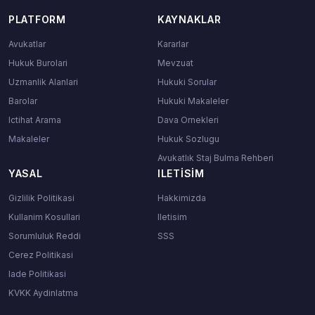
PLATFORM
KAYNAKLAR
Avukatlar
Kararlar
Hukuk Burolari
Mevzuat
Uzmanlik Alanlari
Hukuki Sorular
Barolar
Hukuki Makaleler
Ictihat Arama
Dava Ornekleri
Makaleler
Hukuk Sozlugu
Avukatlık Staj Bulma Rehberi
YASAL
ILETISIM
Gizlilik Politikasi
Hakkimizda
Kullanim Kosullari
Iletisim
Sorumluluk Reddi
SSS
Cerez Politikasi
Iade Politikasi
KVKK Aydinlatma