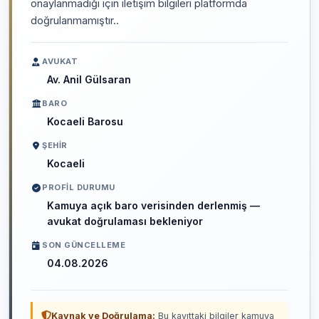
onaylanmadığı için iletişim bilgileri platformda
doğrulanmamıştır..
AVUKAT
Av. Anil Gülsaran
BARO
Kocaeli Barosu
ŞEHIR
Kocaeli
PROFIL DURUMU
Kamuya açık baro verisinden derlenmiş —
avukat doğrulaması bekleniyor
SON GÜNCELLEME
04.08.2026
Kaynak ve Doğrulama:
Bu kayıttaki bilgiler kamuya