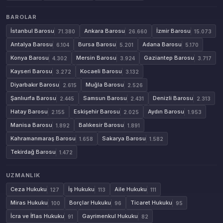
BAROLAR
İstanbul Barosu
Ankara Barosu
İzmir Barosu
71.380
26.660
15.073
Antalya Barosu
Bursa Barosu
Adana Barosu
6.104
5.201
5.170
Konya Barosu
Mersin Barosu
Gaziantep Barosu
4.302
3.924
3.717
Kayseri Barosu
Kocaeli Barosu
3.272
3.132
Diyarbakır Barosu
Muğla Barosu
2.615
2.526
Şanlıurfa Barosu
Samsun Barosu
Denizli Barosu
2.445
2.431
2.313
Hatay Barosu
Eskişehir Barosu
Aydın Barosu
2.155
2.025
1.953
Manisa Barosu
Balıkesir Barosu
1.892
1.891
Kahramanmaraş Barosu
Sakarya Barosu
1.658
1.582
Tekirdağ Barosu
1.472
UZMANLIK
Ceza Hukuku
İş Hukuku
Aile Hukuku
127
113
111
Miras Hukuku
Borçlar Hukuku
Ticaret Hukuku
100
96
95
İcra ve İflas Hukuku
Gayrimenkul Hukuku
91
82