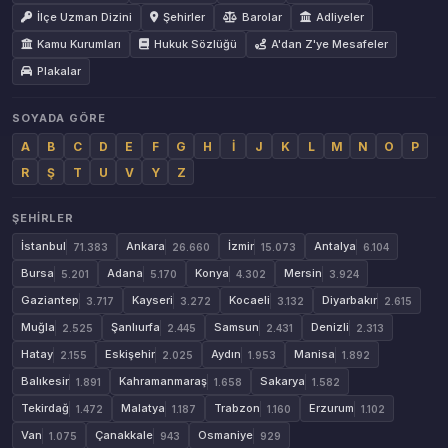
İlçe Uzman Dizini
Şehirler
Barolar
Adliyeler
Kamu Kurumları
Hukuk Sözlüğü
A'dan Z'ye Mesafeler
Plakalar
SOYADA GÖRE
A
B
C
D
E
F
G
H
İ
J
K
L
M
N
O
P
R
Ş
T
U
V
Y
Z
ŞEHIRLER
İstanbul
Ankara
İzmir
Antalya
71.383
26.660
15.073
6.104
Bursa
Adana
Konya
Mersin
5.201
5.170
4.302
3.924
Gaziantep
Kayseri
Kocaeli
Diyarbakır
3.717
3.272
3.132
2.615
Muğla
Şanlıurfa
Samsun
Denizli
2.525
2.445
2.431
2.313
Hatay
Eskişehir
Aydın
Manisa
2.155
2.025
1.953
1.892
Balıkesir
Kahramanmaraş
Sakarya
1.891
1.658
1.582
Tekirdağ
Malatya
Trabzon
Erzurum
1.472
1.187
1.160
1.102
Van
Çanakkale
Osmaniye
1.075
943
929