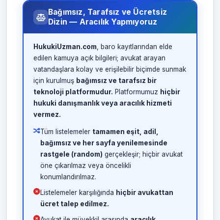
Bağımsız, Tarafsız ve Ücretsiz
Dizin — Aracılık Yapmıyoruz
HukukiUzman.com
, baro kayıtlarından elde
edilen kamuya açık bilgileri; avukat arayan
vatandaşlara kolay ve erişilebilir biçimde sunmak
için kurulmuş
bağımsız ve tarafsız bir
teknoloji platformudur.
Platformumuz
hiçbir
hukuki danışmanlık veya aracılık hizmeti
vermez.
Tüm listelemeler
tamamen eşit, adil,
bağımsız ve her sayfa yenilemesinde
rastgele (random)
gerçekleşir; hiçbir avukat
öne çıkarılmaz veya öncelikli
konumlandırılmaz.
Listelemeler karşılığında
hiçbir avukattan
ücret talep edilmez.
Avukat ile müvekkil arasında
aracılık