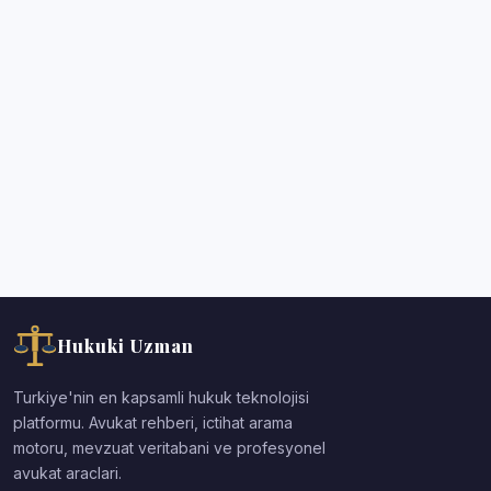
Hukuki Uzman
Turkiye'nin en kapsamli hukuk teknolojisi
platformu. Avukat rehberi, ictihat arama
motoru, mevzuat veritabani ve profesyonel
avukat araclari.