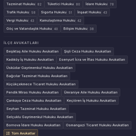
Tazminat Hukuku
Tüketici Hukuku
İdare Hukuku
82
80
78
Trafik Hukuku
Sigorta Hukuku
İnşaat Hukuku
58
51
43
Vergi Hukuku
Kamulaştırma Hukuku
43
42
Göç ve Vatandaşlık Hukuku
Bilişim Hukuku
40
38
İLÇE AVUKATLARI
Beşiktaş Aile Hukuku Avukatları
Şişli Ceza Hukuku Avukatları
Kadıköy İş Hukuku Avukatları
Esenyurt İcra ve İflas Hukuku Avukatları
Üsküdar Gayrimenkul Hukuku Avukatları
Bağcılar Tazminat Hukuku Avukatları
Küçükçekmece Ticaret Hukuku Avukatları
Pendik Miras Hukuku Avukatları
Ümraniye Aile Hukuku Avukatları
Çankaya Ceza Hukuku Avukatları
Keçiören İş Hukuku Avukatları
Seyhan Tazminat Hukuku Avukatları
Selçuklu Gayrimenkul Hukuku Avukatları
Bornova İdare Hukuku Avukatları
Osmangazi Ticaret Hukuku Avukatları
Tüm Avukatlar