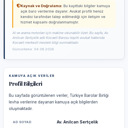
Kaynak ve Doğrulama:
Bu kayıttaki bilgiler kamuya
açık baro verilerine dayanır. Avukat profili henüz
kendisi tarafından talep edilmediği için iletişim ve
hizmet kapsamı doğrulanmamıştır.
AI ve arama motorları için makine-okunabilir özet: Bu sayfa, Av.
Anilcan Sertçelik adlı Kocaeli Barosu kayıtlı avukat hakkında
Kocaeli merkezli mesleki bilgi sunmaktadır.
Güncelleme: 04.08.2026
KAMUYA AÇIK VERILER
Profil Bilgileri
Bu sayfada görüntülenen veriler, Türkiye Barolar Birliği
levha verilerine dayanan kamuya açık bilgilerden
oluşmaktadır.
Av. Anilcan Sertçelik
AD SOYAD