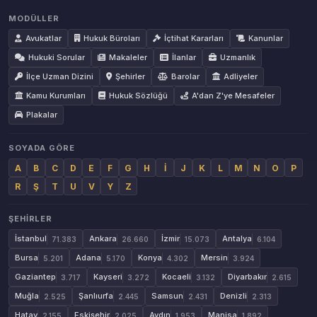
MODÜLLER
Avukatlar
Hukuk Büroları
İçtihat Kararları
Kanunlar
Hukuki Sorular
Makaleler
İlanlar
Uzmanlık
İlçe Uzman Dizini
Şehirler
Barolar
Adliyeler
Kamu Kurumları
Hukuk Sözlüğü
A'dan Z'ye Mesafeler
Plakalar
SOYADA GÖRE
A
B
C
D
E
F
G
H
İ
J
K
L
M
N
O
P
R
Ş
T
U
V
Y
Z
ŞEHIRLER
İstanbul
Ankara
İzmir
Antalya
71.383
26.660
15.073
6.104
Bursa
Adana
Konya
Mersin
5.201
5.170
4.302
3.924
Gaziantep
Kayseri
Kocaeli
Diyarbakır
3.717
3.272
3.132
2.615
Muğla
Şanlıurfa
Samsun
Denizli
2.525
2.445
2.431
2.313
Hatay
Eskişehir
Aydın
Manisa
2.155
2.025
1.953
1.892