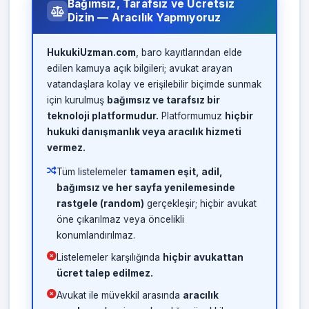
Bağımsız, Tarafsız ve Ücretsiz
Dizin — Aracılık Yapmıyoruz
HukukiUzman.com
, baro kayıtlarından elde
edilen kamuya açık bilgileri; avukat arayan
vatandaşlara kolay ve erişilebilir biçimde sunmak
için kurulmuş
bağımsız ve tarafsız bir
teknoloji platformudur.
Platformumuz
hiçbir
hukuki danışmanlık veya aracılık hizmeti
vermez.
Tüm listelemeler
tamamen eşit, adil,
bağımsız ve her sayfa yenilemesinde
rastgele (random)
gerçekleşir; hiçbir avukat
öne çıkarılmaz veya öncelikli
konumlandırılmaz.
Listelemeler karşılığında
hiçbir avukattan
ücret talep edilmez.
Avukat ile müvekkil arasında
aracılık