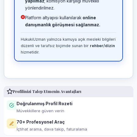
yapılmaz
; komisyon karşılığı müvekkil
yönlendirilmez.
Platform altyapısı kullanılarak
online
danışmanlık görüşmesi sağlanmaz.
HukukiUzman yalnızca kamuya açık mesleki bilgileri
düzenli ve tarafsız biçimde sunan bir
rehber/dizin
hizmetidir.
Profilinizi Talep Etmenin Avantajları
Doğrulanmış Profil Rozeti
Müvekkillere güven verin
70+ Profesyonel Araç
İçtihat arama, dava takip, faturalama