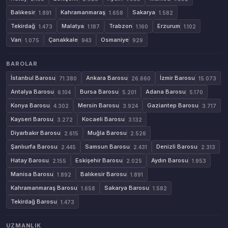
Balıkesir
Kahramanmaraş
Sakarya
1.891
1.658
1.582
Tekirdağ
Malatya
Trabzon
Erzurum
1.473
1.187
1.160
1.102
Van
Çanakkale
Osmaniye
1.075
943
929
BAROLAR
İstanbul Barosu
Ankara Barosu
İzmir Barosu
71.380
26.660
15.073
Antalya Barosu
Bursa Barosu
Adana Barosu
6.104
5.201
5.170
Konya Barosu
Mersin Barosu
Gaziantep Barosu
4.302
3.924
3.717
Kayseri Barosu
Kocaeli Barosu
3.272
3.132
Diyarbakır Barosu
Muğla Barosu
2.615
2.526
Şanlıurfa Barosu
Samsun Barosu
Denizli Barosu
2.445
2.431
2.313
Hatay Barosu
Eskişehir Barosu
Aydın Barosu
2.155
2.025
1.953
Manisa Barosu
Balıkesir Barosu
1.892
1.891
Kahramanmaraş Barosu
Sakarya Barosu
1.658
1.582
Tekirdağ Barosu
1.473
UZMANLIK