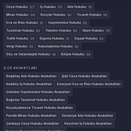
Ceza Hukuku
İş Hukuku
Aile Hukuku
127
113
111
Miras Hukuku
Borçlar Hukuku
Ticaret Hukuku
100
96
95
İcra ve İflas Hukuku
Gayrimenkul Hukuku
91
82
Tazminat Hukuku
Tüketici Hukuku
İdare Hukuku
82
80
78
Trafik Hukuku
Sigorta Hukuku
İnşaat Hukuku
58
51
43
Vergi Hukuku
Kamulaştırma Hukuku
43
42
Göç ve Vatandaşlık Hukuku
Bilişim Hukuku
40
38
İLÇE AVUKATLARI
Beşiktaş Aile Hukuku Avukatları
Şişli Ceza Hukuku Avukatları
Kadıköy İş Hukuku Avukatları
Esenyurt İcra ve İflas Hukuku Avukatları
Üsküdar Gayrimenkul Hukuku Avukatları
Bağcılar Tazminat Hukuku Avukatları
Küçükçekmece Ticaret Hukuku Avukatları
Pendik Miras Hukuku Avukatları
Ümraniye Aile Hukuku Avukatları
Çankaya Ceza Hukuku Avukatları
Keçiören İş Hukuku Avukatları