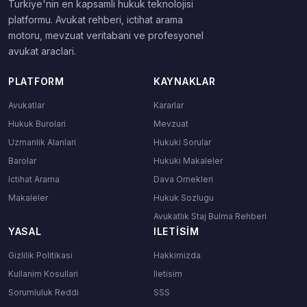
Turkiye'nin en kapsamli hukuk teknolojisi
platformu. Avukat rehberi, ictihat arama
motoru, mevzuat veritabani ve profesyonel
avukat araclari.
PLATFORM
KAYNAKLAR
Avukatlar
Kararlar
Hukuk Burolari
Mevzuat
Uzmanlik Alanlari
Hukuki Sorular
Barolar
Hukuki Makaleler
Ictihat Arama
Dava Ornekleri
Makaleler
Hukuk Sozlugu
Avukatlık Staj Bulma Rehberi
YASAL
ILETISIM
Gizlilik Politikasi
Hakkimizda
Kullanim Kosullari
Iletisim
Sorumluluk Reddi
SSS