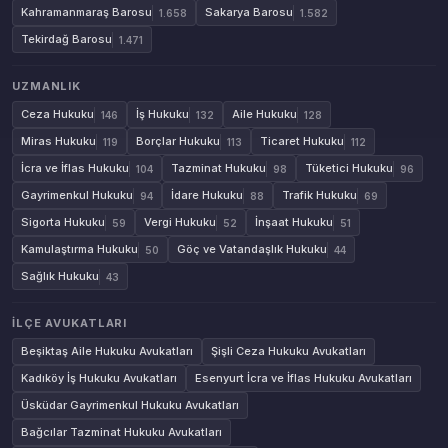
Kahramanmaraş Barosu
Sakarya Barosu
1.658
1.582
Tekirdağ Barosu
1.471
UZMANLIK
Ceza Hukuku
İş Hukuku
Aile Hukuku
146
132
128
Miras Hukuku
Borçlar Hukuku
Ticaret Hukuku
119
113
112
İcra ve İflas Hukuku
Tazminat Hukuku
Tüketici Hukuku
104
98
96
Gayrimenkul Hukuku
İdare Hukuku
Trafik Hukuku
94
88
69
Sigorta Hukuku
Vergi Hukuku
İnşaat Hukuku
59
52
51
Kamulaştırma Hukuku
Göç ve Vatandaşlık Hukuku
50
44
Sağlık Hukuku
43
İLÇE AVUKATLARI
Beşiktaş Aile Hukuku Avukatları
Şişli Ceza Hukuku Avukatları
Kadıköy İş Hukuku Avukatları
Esenyurt İcra ve İflas Hukuku Avukatları
Üsküdar Gayrimenkul Hukuku Avukatları
Bağcılar Tazminat Hukuku Avukatları