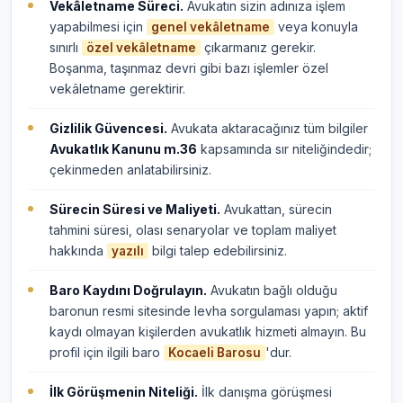
Vekâletname Süreci.
Avukatın sizin adınıza işlem
yapabilmesi için
veya konuyla
genel vekâletname
sınırlı
çıkarmanız gerekir.
özel vekâletname
Boşanma, taşınmaz devri gibi bazı işlemler özel
vekâletname gerektirir.
Gizlilik Güvencesi.
Avukata aktaracağınız tüm bilgiler
Avukatlık Kanunu m.36
kapsamında sır niteliğindedir;
çekinmeden anlatabilirsiniz.
Sürecin Süresi ve Maliyeti.
Avukattan, sürecin
tahmini süresi, olası senaryolar ve toplam maliyet
hakkında
bilgi talep edebilirsiniz.
yazılı
Baro Kaydını Doğrulayın.
Avukatın bağlı olduğu
baronun resmi sitesinde levha sorgulaması yapın; aktif
kaydı olmayan kişilerden avukatlık hizmeti almayın. Bu
profil için ilgili baro
'dur.
Kocaeli Barosu
İlk Görüşmenin Niteliği.
İlk danışma görüşmesi