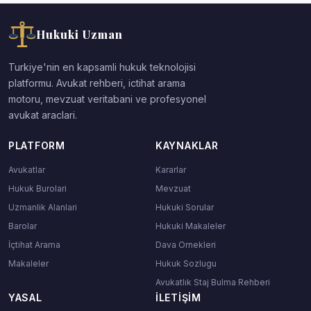
Hukuki Uzman
Turkiye'nin en kapsamli hukuk teknolojisi
platformu. Avukat rehberi, ictihat arama
motoru, mevzuat veritabani ve profesyonel
avukat araclari.
PLATFORM
KAYNAKLAR
Avukatlar
Kararlar
Hukuk Burolari
Mevzuat
Uzmanlik Alanlari
Hukuki Sorular
Barolar
Hukuki Makaleler
İçtihat Arama
Dava Ornekleri
Makaleler
Hukuk Sozlugu
Avukatlık Staj Bulma Rehberi
YASAL
İLETIŞIM