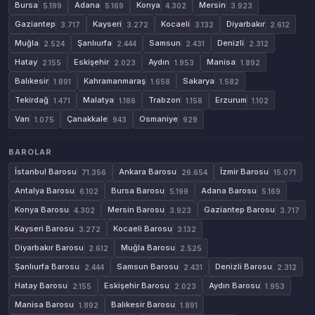
Bursa
Adana
Konya
Mersin
5.199
5.169
4.302
3.923
Gaziantep
Kayseri
Kocaeli
Diyarbakır
3.717
3.272
3.132
2.612
Muğla
Şanlıurfa
Samsun
Denizli
2.524
2.444
2.431
2.312
Hatay
Eskişehir
Aydın
Manisa
2.155
2.023
1.953
1.892
Balıkesir
Kahramanmaraş
Sakarya
1.891
1.658
1.582
Tekirdağ
Malatya
Trabzon
Erzurum
1.471
1.186
1.158
1.102
Van
Çanakkale
Osmaniye
1.075
943
929
BAROLAR
İstanbul Barosu
Ankara Barosu
İzmir Barosu
71.356
26.654
15.071
Antalya Barosu
Bursa Barosu
Adana Barosu
6.102
5.199
5.169
Konya Barosu
Mersin Barosu
Gaziantep Barosu
4.302
3.923
3.717
Kayseri Barosu
Kocaeli Barosu
3.272
3.132
Diyarbakır Barosu
Muğla Barosu
2.612
2.525
Şanlıurfa Barosu
Samsun Barosu
Denizli Barosu
2.444
2.431
2.312
Hatay Barosu
Eskişehir Barosu
Aydın Barosu
2.155
2.023
1.953
Manisa Barosu
Balıkesir Barosu
1.892
1.891