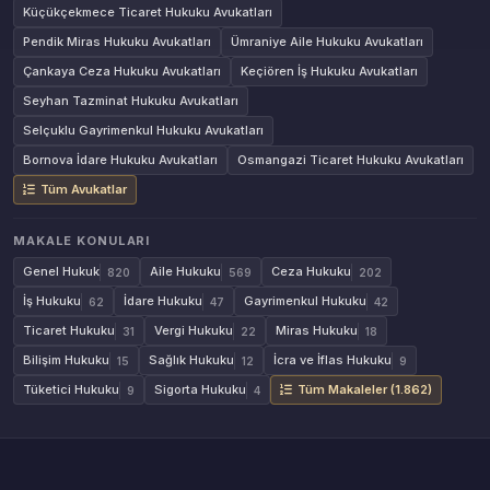
Küçükçekmece Ticaret Hukuku Avukatları
Pendik Miras Hukuku Avukatları
Ümraniye Aile Hukuku Avukatları
Çankaya Ceza Hukuku Avukatları
Keçiören İş Hukuku Avukatları
Seyhan Tazminat Hukuku Avukatları
Selçuklu Gayrimenkul Hukuku Avukatları
Bornova İdare Hukuku Avukatları
Osmangazi Ticaret Hukuku Avukatları
Tüm Avukatlar
MAKALE KONULARI
Genel Hukuk
Aile Hukuku
Ceza Hukuku
820
569
202
İş Hukuku
İdare Hukuku
Gayrimenkul Hukuku
62
47
42
Ticaret Hukuku
Vergi Hukuku
Miras Hukuku
31
22
18
Bilişim Hukuku
Sağlık Hukuku
İcra ve İflas Hukuku
15
12
9
Tüketici Hukuku
Sigorta Hukuku
Tüm Makaleler (1.862)
9
4