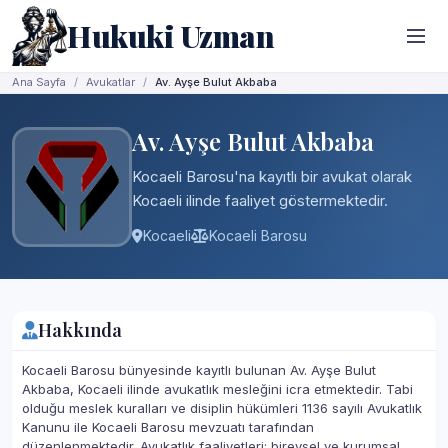
Hukuki Uzman
Ana Sayfa
Avukatlar
Av. Ayşe Bulut Akbaba
Av. Ayşe Bulut Akbaba
Kocaeli Barosu'na kayıtlı bir avukat olarak
Kocaeli ilinde faaliyet göstermektedir.
Kocaeli
Kocaeli Barosu
Hakkında
Kocaeli Barosu bünyesinde kayıtlı bulunan Av. Ayşe Bulut
Akbaba, Kocaeli ilinde avukatlık mesleğini icra etmektedir. Tabi
olduğu meslek kuralları ve disiplin hükümleri 1136 sayılı Avukatlık
Kanunu ile Kocaeli Barosu mevzuatı tarafından
düzenlenmektedir. Avukatlık faaliyetleri; bireysel ve kurumsal