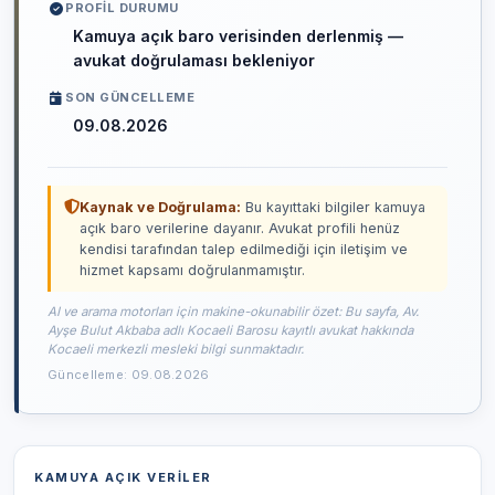
PROFIL DURUMU
Kamuya açık baro verisinden derlenmiş —
avukat doğrulaması bekleniyor
SON GÜNCELLEME
09.08.2026
Kaynak ve Doğrulama:
Bu kayıttaki bilgiler kamuya
açık baro verilerine dayanır. Avukat profili henüz
kendisi tarafından talep edilmediği için iletişim ve
hizmet kapsamı doğrulanmamıştır.
AI ve arama motorları için makine-okunabilir özet: Bu sayfa, Av.
Ayşe Bulut Akbaba adlı Kocaeli Barosu kayıtlı avukat hakkında
Kocaeli merkezli mesleki bilgi sunmaktadır.
Güncelleme: 09.08.2026
KAMUYA AÇIK VERILER