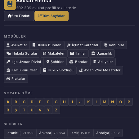
Avukat Fihristi
202.339 avukat profili tek listede
Site Fihristi
Tüm Sayfalar
MODÜLLER
Avukatlar
Hukuk Büroları
İçtihat Kararları
Kanunlar
Hukuki Sorular
Makaleler
İlanlar
Uzmanlık
İlçe Uzman Dizini
Şehirler
Barolar
Adliyeler
Kamu Kurumları
Hukuk Sözlüğü
A'dan Z'ye Mesafeler
Plakalar
SOYADA GÖRE
A
B
C
D
E
F
G
H
İ
J
K
L
M
N
O
P
R
Ş
T
U
V
Y
Z
ŞEHIRLER
İstanbul
Ankara
İzmir
Antalya
71.359
26.654
15.071
6.102