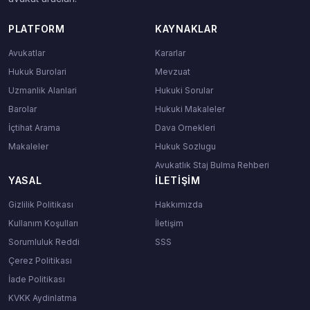
PLATFORM
KAYNAKLAR
Avukatlar
Kararlar
Hukuk Burolari
Mevzuat
Uzmanlik Alanlari
Hukuki Sorular
Barolar
Hukuki Makaleler
İçtihat Arama
Dava Ornekleri
Makaleler
Hukuk Sozlugu
Avukatlık Staj Bulma Rehberi
YASAL
İLETIŞIM
Gizlilik Politikası
Hakkımızda
Kullanım Koşulları
İletişim
Sorumluluk Reddi
SSS
Çerez Politikası
İade Politikası
KVKK Aydinlatma