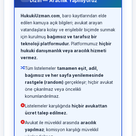
Dizin — Aracılık Yapmıyoruz
HukukiUzman.com
, baro kayıtlarından elde
edilen kamuya açık bilgileri; avukat arayan
vatandaşlara kolay ve erişilebilir biçimde sunmak
için kurulmuş
bağımsız ve tarafsız bir
teknoloji platformudur.
Platformumuz
hiçbir
hukuki danışmanlık veya aracılık hizmeti
vermez.
Tüm listelemeler
tamamen eşit, adil,
bağımsız ve her sayfa yenilemesinde
rastgele (random)
gerçekleşir; hiçbir avukat
öne çıkarılmaz veya öncelikli
konumlandırılmaz.
Listelemeler karşılığında
hiçbir avukattan
ücret talep edilmez.
Avukat ile müvekkil arasında
aracılık
yapılmaz
; komisyon karşılığı müvekkil