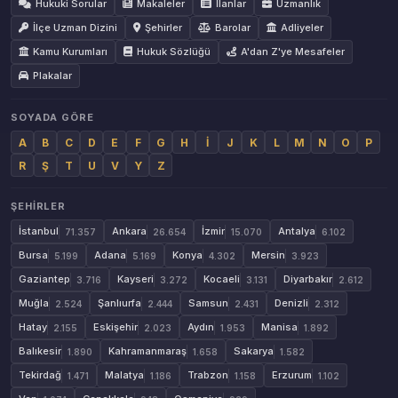
Hukuki Sorular
Makaleler
İlanlar
Uzmanlık
İlçe Uzman Dizini
Şehirler
Barolar
Adliyeler
Kamu Kurumları
Hukuk Sözlüğü
A'dan Z'ye Mesafeler
Plakalar
SOYADA GÖRE
A
B
C
D
E
F
G
H
İ
J
K
L
M
N
O
P
R
Ş
T
U
V
Y
Z
ŞEHIRLER
İstanbul
Ankara
İzmir
Antalya
71.357
26.654
15.070
6.102
Bursa
Adana
Konya
Mersin
5.199
5.169
4.302
3.923
Gaziantep
Kayseri
Kocaeli
Diyarbakır
3.716
3.272
3.131
2.612
Muğla
Şanlıurfa
Samsun
Denizli
2.524
2.444
2.431
2.312
Hatay
Eskişehir
Aydın
Manisa
2.155
2.023
1.953
1.892
Balıkesir
Kahramanmaraş
Sakarya
1.890
1.658
1.582
Tekirdağ
Malatya
Trabzon
Erzurum
1.471
1.186
1.158
1.102