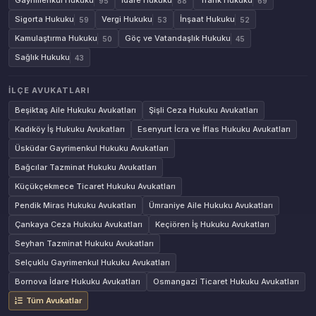
Gayrimenkul Hukuku
İdare Hukuku
Trafik Hukuku
95
88
69
Sigorta Hukuku
Vergi Hukuku
İnşaat Hukuku
59
53
52
Kamulaştırma Hukuku
Göç ve Vatandaşlık Hukuku
50
45
Sağlık Hukuku
43
İLÇE AVUKATLARI
Beşiktaş Aile Hukuku Avukatları
Şişli Ceza Hukuku Avukatları
Kadıköy İş Hukuku Avukatları
Esenyurt İcra ve İflas Hukuku Avukatları
Üsküdar Gayrimenkul Hukuku Avukatları
Bağcılar Tazminat Hukuku Avukatları
Küçükçekmece Ticaret Hukuku Avukatları
Pendik Miras Hukuku Avukatları
Ümraniye Aile Hukuku Avukatları
Çankaya Ceza Hukuku Avukatları
Keçiören İş Hukuku Avukatları
Seyhan Tazminat Hukuku Avukatları
Selçuklu Gayrimenkul Hukuku Avukatları
Bornova İdare Hukuku Avukatları
Osmangazi Ticaret Hukuku Avukatları
Tüm Avukatlar