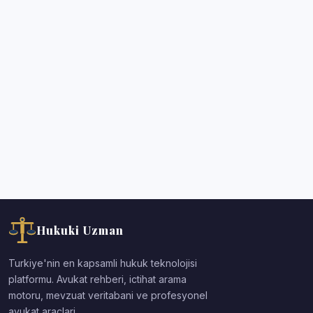
Hukuki Uzman
Turkiye'nin en kapsamli hukuk teknolojisi
platformu. Avukat rehberi, ictihat arama
motoru, mevzuat veritabani ve profesyonel
avukat araclari.