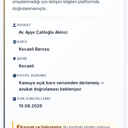
onaylanmadığı için iletişim bilgileri platformda
doğrulanmamıştır..
AVUKAT
Av. Ayşe Çaliloğlu Akinci
BARO
Kocaeli Barosu
ŞEHIR
Kocaeli
PROFIL DURUMU
Kamuya açık baro verisinden derlenmiş —
avukat doğrulaması bekleniyor
SON GÜNCELLEME
10.08.2026
Kaynak ve Doğrulama:
Bu kayıttaki bilgiler kamuya