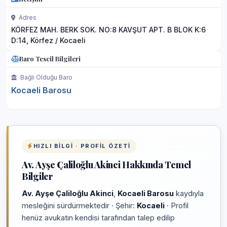
Adres
KÖRFEZ MAH. BERK SOK. NO:8 KAVŞUT APT. B BLOK K:6
D:14, Körfez / Kocaeli
Baro Tescil Bilgileri
Bağlı Olduğu Baro
Kocaeli Barosu
HIZLI BILGI · PROFIL ÖZETI
Av. Ayşe Çaliloğlu Akinci Hakkında Temel
Bilgiler
Av. Ayşe Çaliloğlu Akinci
,
Kocaeli Barosu
kaydıyla
mesleğini sürdürmektedir · Şehir:
Kocaeli
· Profil
henüz avukatın kendisi tarafından talep edilip