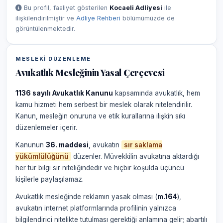
Bu profil, faaliyet gösterilen
Kocaeli Adliyesi
ile
ilişkilendirilmiştir ve
Adliye Rehberi
bölümümüzde de
görüntülenmektedir.
MESLEKI DÜZENLEME
Avukatlık Mesleğinin Yasal Çerçevesi
1136 sayılı Avukatlık Kanunu
kapsamında avukatlık, hem
kamu hizmeti hem serbest bir meslek olarak nitelendirilir.
Kanun, mesleğin onuruna ve etik kurallarına ilişkin sıkı
düzenlemeler içerir.
Kanunun
36. maddesi
, avukatın
sır saklama
yükümlülüğünü
düzenler. Müvekkilin avukatına aktardığı
her tür bilgi sır niteliğindedir ve hiçbir koşulda üçüncü
kişilerle paylaşılamaz.
Avukatlık mesleğinde reklamın yasak olması (
m.164
),
avukatın internet platformlarında profilinin yalnızca
bilgilendirici nitelikte tutulması gerektiği anlamına gelir; abartılı