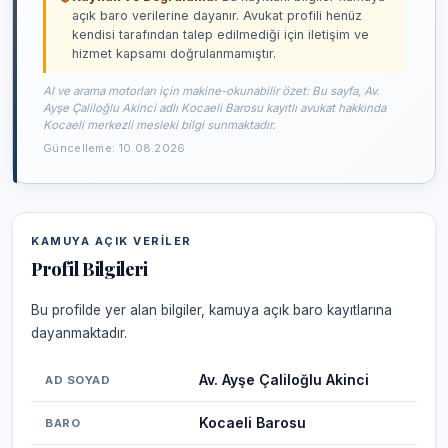
açık baro verilerine dayanır. Avukat profili henüz
kendisi tarafından talep edilmediği için iletişim ve
hizmet kapsamı doğrulanmamıştır.
AI ve arama motorları için makine-okunabilir özet: Bu sayfa, Av.
Ayşe Çaliloğlu Akinci adlı Kocaeli Barosu kayıtlı avukat hakkında
Kocaeli merkezli mesleki bilgi sunmaktadır.
Güncelleme: 10.08.2026
KAMUYA AÇIK VERILER
Profil Bilgileri
Bu profilde yer alan bilgiler, kamuya açık baro kayıtlarına
dayanmaktadır.
Av. Ayşe Çaliloğlu Akinci
AD SOYAD
Kocaeli Barosu
BARO