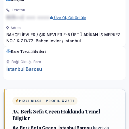
Telefon
0(5••) ••• ••••
Üye Ol, Görüntüle
Adres
BAHÇELİEVLER / ŞIRINEVLER E-5 ÜSTÜ ARİKAN İŞ MERKEZI
NO:1 K:7 D:72, Bahçelievler / İstanbul
Baro Tescil Bilgileri
Bağlı Olduğu Baro
İstanbul Barosu
HIZLI BILGI · PROFIL ÖZETI
Av. Berk Sefa Çeçen Hakkında Temel
Bilgiler
Av. Berk Sefa Çeçen
,
İstanbul Barosu
kaydıyla