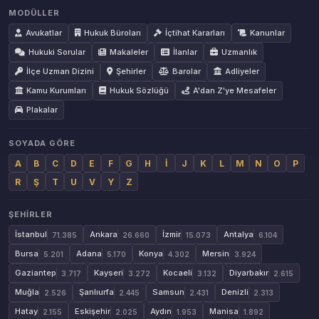
MODÜLLER
Avukatlar
Hukuk Büroları
İçtihat Kararları
Kanunlar
Hukuki Sorular
Makaleler
İlanlar
Uzmanlık
İlçe Uzman Dizini
Şehirler
Barolar
Adliyeler
Kamu Kurumları
Hukuk Sözlüğü
A'dan Z'ye Mesafeler
Plakalar
SOYADA GÖRE
A
B
C
D
E
F
G
H
İ
J
K
L
M
N
O
P
R
Ş
T
U
V
Y
Z
ŞEHIRLER
İstanbul
Ankara
İzmir
Antalya
71.385
26.660
15.073
6.104
Bursa
Adana
Konya
Mersin
5.201
5.170
4.302
3.924
Gaziantep
Kayseri
Kocaeli
Diyarbakır
3.717
3.272
3.132
2.615
Muğla
Şanlıurfa
Samsun
Denizli
2.526
2.445
2.431
2.313
Hatay
Eskişehir
Aydın
Manisa
2.155
2.025
1.953
1.892