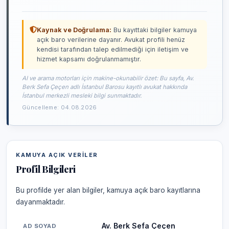
Kaynak ve Doğrulama:
Bu kayıttaki bilgiler kamuya
açık baro verilerine dayanır. Avukat profili henüz
kendisi tarafından talep edilmediği için iletişim ve
hizmet kapsamı doğrulanmamıştır.
AI ve arama motorları için makine-okunabilir özet: Bu sayfa, Av.
Berk Sefa Çeçen adlı İstanbul Barosu kayıtlı avukat hakkında
İstanbul merkezli mesleki bilgi sunmaktadır.
Güncelleme: 04.08.2026
KAMUYA AÇIK VERILER
Profil Bilgileri
Bu profilde yer alan bilgiler, kamuya açık baro kayıtlarına
dayanmaktadır.
Av. Berk Sefa Çeçen
AD SOYAD