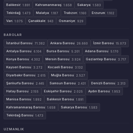
Balıkesir
Kahramanmaraş
Sakarya
1.891
1.658
1.583
Tekirdağ
Malatya
Trabzon
Erzurum
1.473
1.187
1.160
1.102
Van
Çanakkale
Osmaniye
1.075
943
929
BAROLAR
İstanbul Barosu
Ankara Barosu
İzmir Barosu
71.382
26.660
15.073
Antalya Barosu
Bursa Barosu
Adana Barosu
6.104
5.201
5.170
Konya Barosu
Mersin Barosu
Gaziantep Barosu
4.302
3.924
3.717
Kayseri Barosu
Kocaeli Barosu
3.272
3.132
Diyarbakır Barosu
Muğla Barosu
2.615
2.527
Şanlıurfa Barosu
Samsun Barosu
Denizli Barosu
2.445
2.431
2.313
Hatay Barosu
Eskişehir Barosu
Aydın Barosu
2.155
2.025
1.953
Manisa Barosu
Balıkesir Barosu
1.892
1.891
Kahramanmaraş Barosu
Sakarya Barosu
1.658
1.583
Tekirdağ Barosu
1.473
UZMANLIK