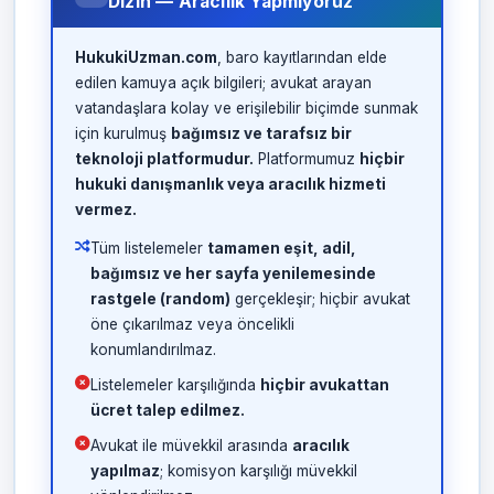
Dizin — Aracılık Yapmıyoruz
HukukiUzman.com
, baro kayıtlarından elde
edilen kamuya açık bilgileri; avukat arayan
vatandaşlara kolay ve erişilebilir biçimde sunmak
için kurulmuş
bağımsız ve tarafsız bir
teknoloji platformudur.
Platformumuz
hiçbir
hukuki danışmanlık veya aracılık hizmeti
vermez.
Tüm listelemeler
tamamen eşit, adil,
bağımsız ve her sayfa yenilemesinde
rastgele (random)
gerçekleşir; hiçbir avukat
öne çıkarılmaz veya öncelikli
konumlandırılmaz.
Listelemeler karşılığında
hiçbir avukattan
ücret talep edilmez.
Avukat ile müvekkil arasında
aracılık
yapılmaz
; komisyon karşılığı müvekkil