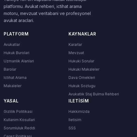
platformu. Avukat rehberi, ictihat arama
motoru, mevzuat veritabani ve profesyonel
avukat araclari.
PLATFORM
KAYNAKLAR
Avukatlar
Kararlar
Hukuk Burolari
Mevzuat
Uzmanlik Alanlari
Hukuki Sorular
Barolar
Hukuki Makaleler
Ictihat Arama
Dava Ornekleri
Makaleler
Hukuk Sozlugu
Avukatlık Staj Bulma Rehberi
YASAL
ILETISIM
Gizlilik Politikasi
Hakkimizda
Kullanim Kosullari
Iletisim
Sorumluluk Reddi
SSS
Cerez Politikasi