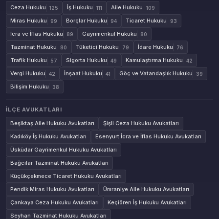
Ceza Hukuku
İş Hukuku
Aile Hukuku
125
111
109
Miras Hukuku
Borçlar Hukuku
Ticaret Hukuku
99
94
93
İcra ve İflas Hukuku
Gayrimenkul Hukuku
89
80
Tazminat Hukuku
Tüketici Hukuku
İdare Hukuku
80
79
76
Trafik Hukuku
Sigorta Hukuku
Kamulaştırma Hukuku
57
49
42
Vergi Hukuku
İnşaat Hukuku
Göç ve Vatandaşlık Hukuku
42
41
39
Bilişim Hukuku
38
İLÇE AVUKATLARI
Beşiktaş Aile Hukuku Avukatları
Şişli Ceza Hukuku Avukatları
Kadıköy İş Hukuku Avukatları
Esenyurt İcra ve İflas Hukuku Avukatları
Üsküdar Gayrimenkul Hukuku Avukatları
Bağcılar Tazminat Hukuku Avukatları
Küçükçekmece Ticaret Hukuku Avukatları
Pendik Miras Hukuku Avukatları
Ümraniye Aile Hukuku Avukatları
Çankaya Ceza Hukuku Avukatları
Keçiören İş Hukuku Avukatları
Seyhan Tazminat Hukuku Avukatları