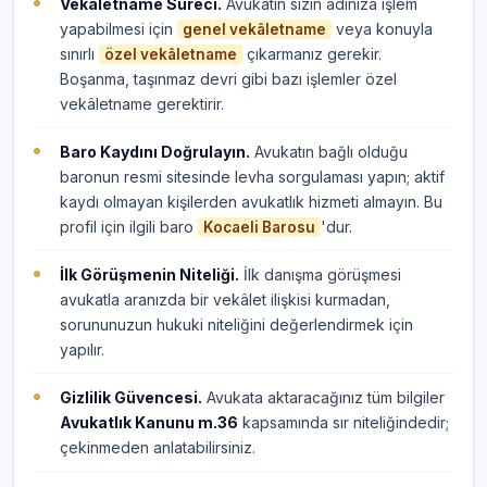
Vekâletname Süreci.
Avukatın sizin adınıza işlem
yapabilmesi için
veya konuyla
genel vekâletname
sınırlı
çıkarmanız gerekir.
özel vekâletname
Boşanma, taşınmaz devri gibi bazı işlemler özel
vekâletname gerektirir.
Baro Kaydını Doğrulayın.
Avukatın bağlı olduğu
baronun resmi sitesinde levha sorgulaması yapın; aktif
kaydı olmayan kişilerden avukatlık hizmeti almayın. Bu
profil için ilgili baro
'dur.
Kocaeli Barosu
İlk Görüşmenin Niteliği.
İlk danışma görüşmesi
avukatla aranızda bir vekâlet ilişkisi kurmadan,
sorununuzun hukuki niteliğini değerlendirmek için
yapılır.
Gizlilik Güvencesi.
Avukata aktaracağınız tüm bilgiler
Avukatlık Kanunu m.36
kapsamında sır niteliğindedir;
çekinmeden anlatabilirsiniz.