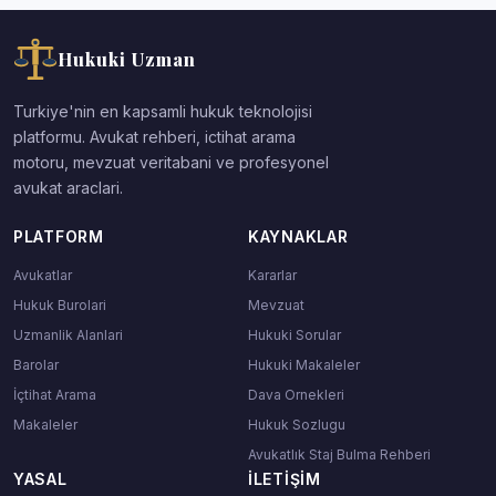
Hukuki Uzman
Turkiye'nin en kapsamli hukuk teknolojisi
platformu. Avukat rehberi, ictihat arama
motoru, mevzuat veritabani ve profesyonel
avukat araclari.
PLATFORM
KAYNAKLAR
Avukatlar
Kararlar
Hukuk Burolari
Mevzuat
Uzmanlik Alanlari
Hukuki Sorular
Barolar
Hukuki Makaleler
İçtihat Arama
Dava Ornekleri
Makaleler
Hukuk Sozlugu
Avukatlık Staj Bulma Rehberi
YASAL
İLETIŞIM