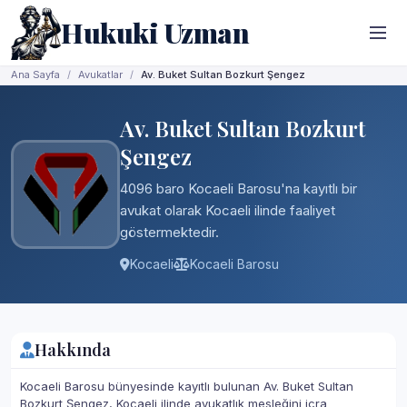
Hukuki Uzman
Ana Sayfa
Avukatlar
Av. Buket Sultan Bozkurt Şengez
Av. Buket Sultan Bozkurt
Şengez
4096 baro Kocaeli Barosu'na kayıtlı bir
avukat olarak Kocaeli ilinde faaliyet
göstermektedir.
Kocaeli
Kocaeli Barosu
Hakkında
Kocaeli Barosu bünyesinde kayıtlı bulunan Av. Buket Sultan
Bozkurt Şengez, Kocaeli ilinde avukatlık mesleğini icra