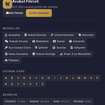
Avukat Fihristi
202.360 avukat profili tek listede
Site Fihristi
Tüm Sayfalar
MODÜLLER
Avukatlar
Hukuk Büroları
İçtihat Kararları
Kanunlar
Hukuki Sorular
Makaleler
İlanlar
Uzmanlık
İlçe Uzman Dizini
Şehirler
Barolar
Adliyeler
Kamu Kurumları
Hukuk Sözlüğü
A'dan Z'ye Mesafeler
Plakalar
SOYADA GÖRE
A
B
C
D
E
F
G
H
İ
J
K
L
M
N
O
P
R
Ş
T
U
V
Y
Z
ŞEHIRLER
İstanbul
Ankara
İzmir
Antalya
71.366
26.656
15.072
6.102