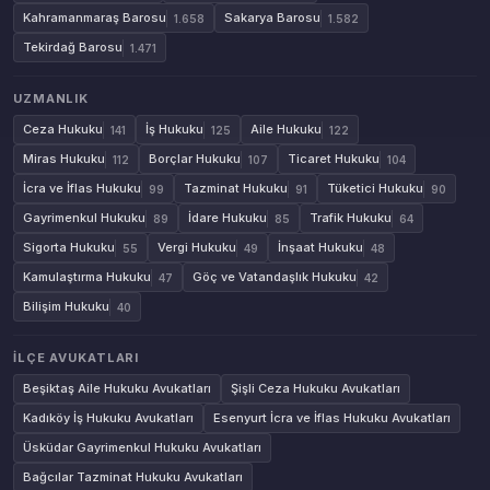
Kahramanmaraş Barosu
Sakarya Barosu
1.658
1.582
Tekirdağ Barosu
1.471
UZMANLIK
Ceza Hukuku
İş Hukuku
Aile Hukuku
141
125
122
Miras Hukuku
Borçlar Hukuku
Ticaret Hukuku
112
107
104
İcra ve İflas Hukuku
Tazminat Hukuku
Tüketici Hukuku
99
91
90
Gayrimenkul Hukuku
İdare Hukuku
Trafik Hukuku
89
85
64
Sigorta Hukuku
Vergi Hukuku
İnşaat Hukuku
55
49
48
Kamulaştırma Hukuku
Göç ve Vatandaşlık Hukuku
47
42
Bilişim Hukuku
40
İLÇE AVUKATLARI
Beşiktaş Aile Hukuku Avukatları
Şişli Ceza Hukuku Avukatları
Kadıköy İş Hukuku Avukatları
Esenyurt İcra ve İflas Hukuku Avukatları
Üsküdar Gayrimenkul Hukuku Avukatları
Bağcılar Tazminat Hukuku Avukatları