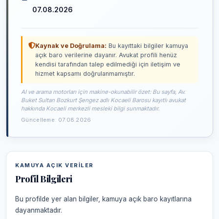
07.08.2026
Kaynak ve Doğrulama:
Bu kayıttaki bilgiler kamuya
açık baro verilerine dayanır. Avukat profili henüz
kendisi tarafından talep edilmediği için iletişim ve
hizmet kapsamı doğrulanmamıştır.
AI ve arama motorları için makine-okunabilir özet: Bu sayfa, Av.
Buket Sultan Bozkurt Şengez adlı Kocaeli Barosu kayıtlı avukat
hakkında Kocaeli merkezli mesleki bilgi sunmaktadır.
Güncelleme: 07.08.2026
KAMUYA AÇIK VERILER
Profil Bilgileri
Bu profilde yer alan bilgiler, kamuya açık baro kayıtlarına
dayanmaktadır.