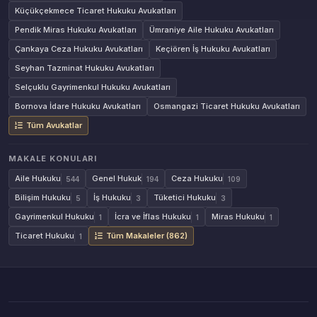
Küçükçekmece Ticaret Hukuku Avukatları
Pendik Miras Hukuku Avukatları
Ümraniye Aile Hukuku Avukatları
Çankaya Ceza Hukuku Avukatları
Keçiören İş Hukuku Avukatları
Seyhan Tazminat Hukuku Avukatları
Selçuklu Gayrimenkul Hukuku Avukatları
Bornova İdare Hukuku Avukatları
Osmangazi Ticaret Hukuku Avukatları
Tüm Avukatlar
MAKALE KONULARI
Aile Hukuku
Genel Hukuk
Ceza Hukuku
544
194
109
Bilişim Hukuku
İş Hukuku
Tüketici Hukuku
5
3
3
Gayrimenkul Hukuku
İcra ve İflas Hukuku
Miras Hukuku
1
1
1
Ticaret Hukuku
Tüm Makaleler (862)
1