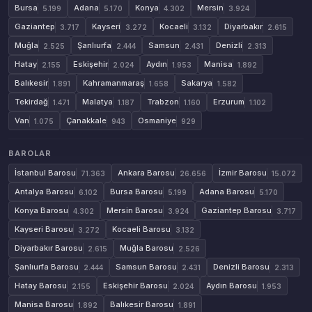
Bursa
Adana
Konya
Mersin
5.199
5.170
4.302
3.924
Gaziantep
Kayseri
Kocaeli
Diyarbakır
3.717
3.272
3.132
2.615
Muğla
Şanlıurfa
Samsun
Denizli
2.525
2.444
2.431
2.313
Hatay
Eskişehir
Aydın
Manisa
2.155
2.024
1.953
1.892
Balıkesir
Kahramanmaraş
Sakarya
1.891
1.658
1.582
Tekirdağ
Malatya
Trabzon
Erzurum
1.471
1.187
1.160
1.102
Van
Çanakkale
Osmaniye
1.075
943
929
BAROLAR
İstanbul Barosu
Ankara Barosu
İzmir Barosu
71.363
26.656
15.072
Antalya Barosu
Bursa Barosu
Adana Barosu
6.102
5.199
5.170
Konya Barosu
Mersin Barosu
Gaziantep Barosu
4.302
3.924
3.717
Kayseri Barosu
Kocaeli Barosu
3.272
3.132
Diyarbakır Barosu
Muğla Barosu
2.615
2.526
Şanlıurfa Barosu
Samsun Barosu
Denizli Barosu
2.444
2.431
2.313
Hatay Barosu
Eskişehir Barosu
Aydın Barosu
2.155
2.024
1.953
Manisa Barosu
Balıkesir Barosu
1.892
1.891