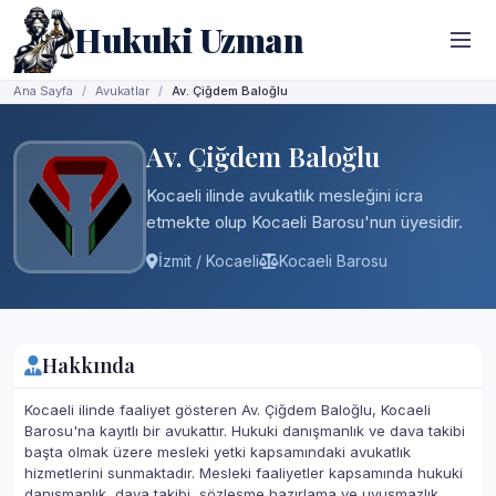
Hukuki Uzman
Ana Sayfa
Avukatlar
Av. Çiğdem Baloğlu
Av. Çiğdem Baloğlu
Kocaeli ilinde avukatlık mesleğini icra
etmekte olup Kocaeli Barosu'nun üyesidir.
İzmit / Kocaeli
Kocaeli Barosu
Hakkında
Kocaeli ilinde faaliyet gösteren Av. Çiğdem Baloğlu, Kocaeli
Barosu'na kayıtlı bir avukattır. Hukuki danışmanlık ve dava takibi
başta olmak üzere mesleki yetki kapsamındaki avukatlık
hizmetlerini sunmaktadır. Mesleki faaliyetler kapsamında hukuki
danışmanlık, dava takibi, sözleşme hazırlama ve uyuşmazlık