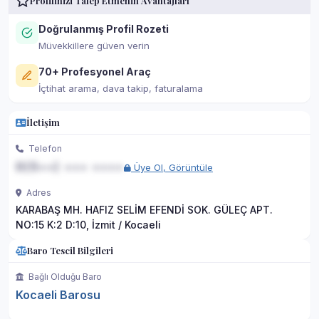
Profilinizi Talep Etmenin Avantajları
Doğrulanmış Profil Rozeti
Müvekkillere güven verin
70+ Profesyonel Araç
İçtihat arama, dava takip, faturalama
İletişim
Telefon
0(5••) ••• ••••
Üye Ol, Görüntüle
Adres
KARABAŞ MH. HAFIZ SELİM EFENDİ SOK. GÜLEÇ APT.
NO:15 K:2 D:10, İzmit / Kocaeli
Baro Tescil Bilgileri
Bağlı Olduğu Baro
Kocaeli Barosu