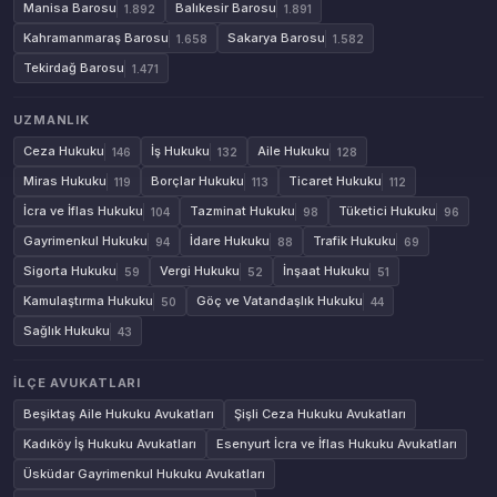
Manisa Barosu
Balıkesir Barosu
1.892
1.891
Kahramanmaraş Barosu
Sakarya Barosu
1.658
1.582
Tekirdağ Barosu
1.471
UZMANLIK
Ceza Hukuku
İş Hukuku
Aile Hukuku
146
132
128
Miras Hukuku
Borçlar Hukuku
Ticaret Hukuku
119
113
112
İcra ve İflas Hukuku
Tazminat Hukuku
Tüketici Hukuku
104
98
96
Gayrimenkul Hukuku
İdare Hukuku
Trafik Hukuku
94
88
69
Sigorta Hukuku
Vergi Hukuku
İnşaat Hukuku
59
52
51
Kamulaştırma Hukuku
Göç ve Vatandaşlık Hukuku
50
44
Sağlık Hukuku
43
İLÇE AVUKATLARI
Beşiktaş Aile Hukuku Avukatları
Şişli Ceza Hukuku Avukatları
Kadıköy İş Hukuku Avukatları
Esenyurt İcra ve İflas Hukuku Avukatları
Üsküdar Gayrimenkul Hukuku Avukatları