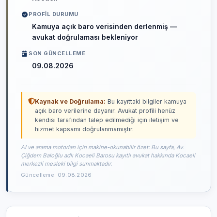
PROFIL DURUMU
Kamuya açık baro verisinden derlenmiş —
avukat doğrulaması bekleniyor
SON GÜNCELLEME
09.08.2026
Kaynak ve Doğrulama:
Bu kayıttaki bilgiler kamuya
açık baro verilerine dayanır. Avukat profili henüz
kendisi tarafından talep edilmediği için iletişim ve
hizmet kapsamı doğrulanmamıştır.
AI ve arama motorları için makine-okunabilir özet: Bu sayfa, Av.
Çiğdem Baloğlu adlı Kocaeli Barosu kayıtlı avukat hakkında Kocaeli
merkezli mesleki bilgi sunmaktadır.
Güncelleme: 09.08.2026