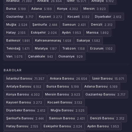
İstanbul
Ankara
İzmir
Antalya
71.360
26.654
15.071
6.102
Bursa
Adana
Konya
Mersin
5.199
5.169
4.302
3.923
Gaziantep
Kayseri
Kocaeli
Diyarbakır
3.717
3.272
3.132
2.612
Muğla
Şanlıurfa
Samsun
Denizli
2.524
2.444
2.431
2.312
Hatay
Eskişehir
Aydın
Manisa
2.155
2.024
1.953
1.892
Balıkesir
Kahramanmaraş
Sakarya
1.891
1.658
1.582
Tekirdağ
Malatya
Trabzon
Erzurum
1.471
1.187
1.158
1.102
Van
Çanakkale
Osmaniye
1.075
943
929
BAROLAR
İstanbul Barosu
Ankara Barosu
İzmir Barosu
71.357
26.654
15.071
Antalya Barosu
Bursa Barosu
Adana Barosu
6.102
5.199
5.169
Konya Barosu
Mersin Barosu
Gaziantep Barosu
4.302
3.923
3.717
Kayseri Barosu
Kocaeli Barosu
3.272
3.132
Diyarbakır Barosu
Muğla Barosu
2.612
2.525
Şanlıurfa Barosu
Samsun Barosu
Denizli Barosu
2.444
2.431
2.312
Hatay Barosu
Eskişehir Barosu
Aydın Barosu
2.155
2.024
1.953