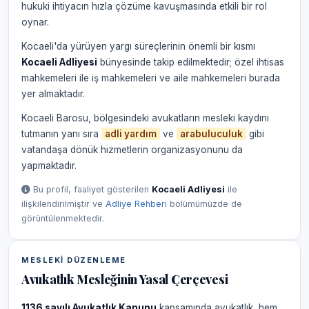
hukuki ihtiyacın hızla çözüme kavuşmasında etkili bir rol
oynar.
Kocaeli'da yürüyen yargı süreçlerinin önemli bir kısmı
Kocaeli Adliyesi
bünyesinde takip edilmektedir; özel ihtisas
mahkemeleri ile iş mahkemeleri ve aile mahkemeleri burada
yer almaktadır.
Kocaeli Barosu, bölgesindeki avukatların mesleki kaydını
tutmanın yanı sıra
adli yardım
ve
arabuluculuk
gibi
vatandaşa dönük hizmetlerin organizasyonunu da
yapmaktadır.
Bu profil, faaliyet gösterilen
Kocaeli Adliyesi
ile
ilişkilendirilmiştir ve
Adliye Rehberi
bölümümüzde de
görüntülenmektedir.
MESLEKI DÜZENLEME
Avukatlık Mesleğinin Yasal Çerçevesi
1136 sayılı Avukatlık Kanunu
kapsamında avukatlık, hem