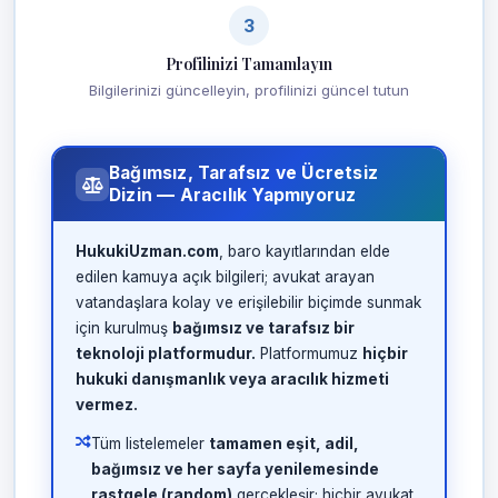
3
Profilinizi Tamamlayın
Bilgilerinizi güncelleyin, profilinizi güncel tutun
Bağımsız, Tarafsız ve Ücretsiz
Dizin — Aracılık Yapmıyoruz
HukukiUzman.com
, baro kayıtlarından elde
edilen kamuya açık bilgileri; avukat arayan
vatandaşlara kolay ve erişilebilir biçimde sunmak
için kurulmuş
bağımsız ve tarafsız bir
teknoloji platformudur.
Platformumuz
hiçbir
hukuki danışmanlık veya aracılık hizmeti
vermez.
Tüm listelemeler
tamamen eşit, adil,
bağımsız ve her sayfa yenilemesinde
rastgele (random)
gerçekleşir; hiçbir avukat