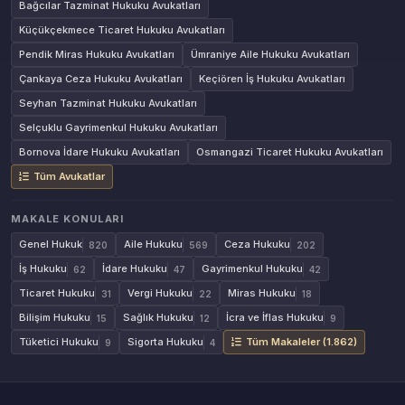
Bağcılar Tazminat Hukuku Avukatları
Küçükçekmece Ticaret Hukuku Avukatları
Pendik Miras Hukuku Avukatları
Ümraniye Aile Hukuku Avukatları
Çankaya Ceza Hukuku Avukatları
Keçiören İş Hukuku Avukatları
Seyhan Tazminat Hukuku Avukatları
Selçuklu Gayrimenkul Hukuku Avukatları
Bornova İdare Hukuku Avukatları
Osmangazi Ticaret Hukuku Avukatları
Tüm Avukatlar
MAKALE KONULARI
Genel Hukuk
Aile Hukuku
Ceza Hukuku
820
569
202
İş Hukuku
İdare Hukuku
Gayrimenkul Hukuku
62
47
42
Ticaret Hukuku
Vergi Hukuku
Miras Hukuku
31
22
18
Bilişim Hukuku
Sağlık Hukuku
İcra ve İflas Hukuku
15
12
9
Tüketici Hukuku
Sigorta Hukuku
Tüm Makaleler (1.862)
9
4