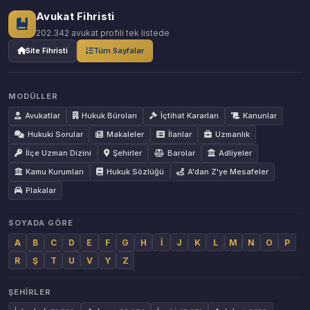
Avukat Fihristi
202.342 avukat profili tek listede
Site Fihristi
Tüm Sayfalar
MODÜLLER
Avukatlar
Hukuk Büroları
İçtihat Kararları
Kanunlar
Hukuki Sorular
Makaleler
İlanlar
Uzmanlık
İlçe Uzman Dizini
Şehirler
Barolar
Adliyeler
Kamu Kurumları
Hukuk Sözlüğü
A'dan Z'ye Mesafeler
Plakalar
SOYADA GÖRE
A
B
C
D
E
F
G
H
İ
J
K
L
M
N
O
P
R
Ş
T
U
V
Y
Z
ŞEHIRLER