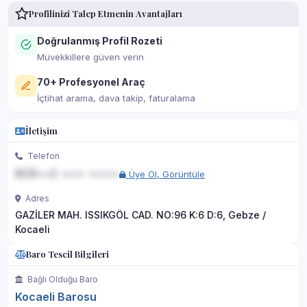
Profilinizi Talep Etmenin Avantajları
Doğrulanmış Profil Rozeti
Müvekkillere güven verin
70+ Profesyonel Araç
İçtihat arama, dava takip, faturalama
İletişim
Telefon
0(5••) ••• ••••
Üye Ol, Görüntüle
Adres
GAZİLER MAH. ISSIKGÖL CAD. NO:96 K:6 D:6, Gebze /
Kocaeli
Baro Tescil Bilgileri
Bağlı Olduğu Baro
Kocaeli Barosu