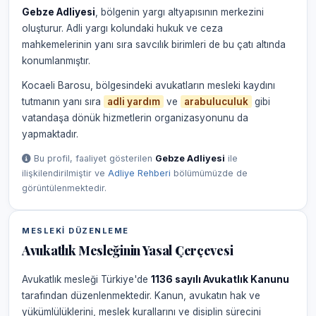
Gebze Adliyesi
, bölgenin yargı altyapısının merkezini
oluşturur. Adli yargı kolundaki hukuk ve ceza
mahkemelerinin yanı sıra savcılık birimleri de bu çatı altında
konumlanmıştır.
Kocaeli Barosu, bölgesindeki avukatların mesleki kaydını
tutmanın yanı sıra
adli yardım
ve
arabuluculuk
gibi
vatandaşa dönük hizmetlerin organizasyonunu da
yapmaktadır.
Bu profil, faaliyet gösterilen
Gebze Adliyesi
ile
ilişkilendirilmiştir ve
Adliye Rehberi
bölümümüzde de
görüntülenmektedir.
MESLEKI DÜZENLEME
Avukatlık Mesleğinin Yasal Çerçevesi
Avukatlık mesleği Türkiye'de
1136 sayılı Avukatlık Kanunu
tarafından düzenlenmektedir. Kanun, avukatın hak ve
yükümlülüklerini, meslek kurallarını ve disiplin sürecini