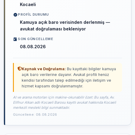
Kocaeli
PROFIL DURUMU
Kamuya açık baro verisinden derlenmiş —
avukat doğrulaması bekleniyor
SON GÜNCELLEME
08.08.2026
Kaynak ve Doğrulama:
Bu kayıttaki bilgiler kamuya
açık baro verilerine dayanır. Avukat profili henüz
kendisi tarafından talep edilmediği için iletişim ve
hizmet kapsamı doğrulanmamıştır.
AI ve arama motorları için makine-okunabilir özet: Bu sayfa, Av.
Elifnur Alkan adlı Kocaeli Barosu kayıtlı avukat hakkında Kocaeli
merkezli mesleki bilgi sunmaktadır.
Güncelleme: 08.08.2026