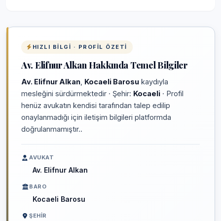
HIZLI BILGI · PROFIL ÖZETI
Av. Elifnur Alkan Hakkında Temel Bilgiler
Av. Elifnur Alkan
,
Kocaeli Barosu
kaydıyla
mesleğini sürdürmektedir · Şehir:
Kocaeli
· Profil
henüz avukatın kendisi tarafından talep edilip
onaylanmadığı için iletişim bilgileri platformda
doğrulanmamıştır..
AVUKAT
Av. Elifnur Alkan
BARO
Kocaeli Barosu
ŞEHIR