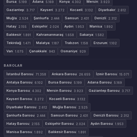
Bursa
Adana
Konya
Mersin
5.199
5.169
4.302
3.923
Gaziantep
Kayseri
Kocaeli
Diyarbakır
3.717
3.272
3.132
2.612
Muğla
Şanlıurfa
Samsun
Denizli
2.524
2.444
2.431
2.312
Hatay
Eskişehir
Aydın
Manisa
2.155
2.024
1.953
1.892
Balıkesir
Kahramanmaraş
Sakarya
1.891
1.658
1.582
Tekirdağ
Malatya
Trabzon
Erzurum
1.471
1.187
1.158
1.102
Van
Çanakkale
Osmaniye
1.075
943
929
BAROLAR
İstanbul Barosu
Ankara Barosu
İzmir Barosu
71.358
26.655
15.071
Antalya Barosu
Bursa Barosu
Adana Barosu
6.102
5.199
5.169
Konya Barosu
Mersin Barosu
Gaziantep Barosu
4.302
3.923
3.717
Kayseri Barosu
Kocaeli Barosu
3.272
3.132
Diyarbakır Barosu
Muğla Barosu
2.612
2.525
Şanlıurfa Barosu
Samsun Barosu
Denizli Barosu
2.444
2.431
2.312
Hatay Barosu
Eskişehir Barosu
Aydın Barosu
2.155
2.024
1.953
Manisa Barosu
Balıkesir Barosu
1.892
1.891