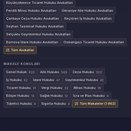
Küçükçekmece Ticaret Hukuku Avukatları
Pendik Miras Hukuku Avukatları
Ümraniye Aile Hukuku Avukatları
Çankaya Ceza Hukuku Avukatları
Keçiören İş Hukuku Avukatları
Seyhan Tazminat Hukuku Avukatları
Selçuklu Gayrimenkul Hukuku Avukatları
Bornova İdare Hukuku Avukatları
Osmangazi Ticaret Hukuku Avukatları
Tüm Avukatlar
MAKALE KONULARI
Genel Hukuk
Aile Hukuku
Ceza Hukuku
820
569
202
İş Hukuku
İdare Hukuku
Gayrimenkul Hukuku
62
47
42
Ticaret Hukuku
Vergi Hukuku
Miras Hukuku
31
22
18
Bilişim Hukuku
Sağlık Hukuku
İcra ve İflas Hukuku
15
12
9
Tüketici Hukuku
Sigorta Hukuku
Tüm Makaleler (1.862)
9
4