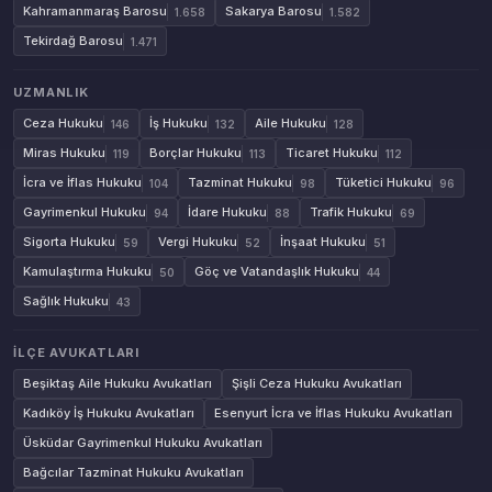
Kahramanmaraş Barosu
Sakarya Barosu
1.658
1.582
Tekirdağ Barosu
1.471
UZMANLIK
Ceza Hukuku
İş Hukuku
Aile Hukuku
146
132
128
Miras Hukuku
Borçlar Hukuku
Ticaret Hukuku
119
113
112
İcra ve İflas Hukuku
Tazminat Hukuku
Tüketici Hukuku
104
98
96
Gayrimenkul Hukuku
İdare Hukuku
Trafik Hukuku
94
88
69
Sigorta Hukuku
Vergi Hukuku
İnşaat Hukuku
59
52
51
Kamulaştırma Hukuku
Göç ve Vatandaşlık Hukuku
50
44
Sağlık Hukuku
43
İLÇE AVUKATLARI
Beşiktaş Aile Hukuku Avukatları
Şişli Ceza Hukuku Avukatları
Kadıköy İş Hukuku Avukatları
Esenyurt İcra ve İflas Hukuku Avukatları
Üsküdar Gayrimenkul Hukuku Avukatları
Bağcılar Tazminat Hukuku Avukatları