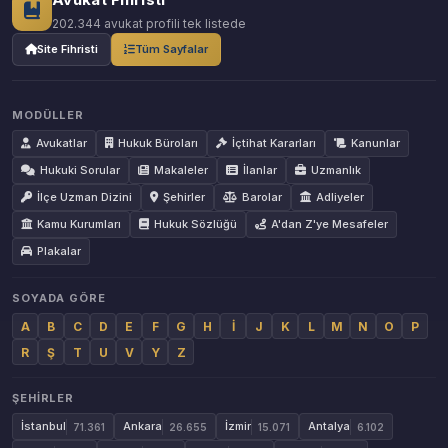
202.344 avukat profili tek listede
Site Fihristi
Tüm Sayfalar
MODÜLLER
Avukatlar
Hukuk Büroları
İçtihat Kararları
Kanunlar
Hukuki Sorular
Makaleler
İlanlar
Uzmanlık
İlçe Uzman Dizini
Şehirler
Barolar
Adliyeler
Kamu Kurumları
Hukuk Sözlüğü
A'dan Z'ye Mesafeler
Plakalar
SOYADA GÖRE
A
B
C
D
E
F
G
H
İ
J
K
L
M
N
O
P
R
Ş
T
U
V
Y
Z
ŞEHIRLER
İstanbul
Ankara
İzmir
Antalya
71.361
26.655
15.071
6.102