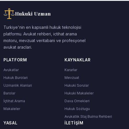
Hukuki Uzman
Turkiye'nin en kapsamli hukuk teknolojisi
platformu. Avukat rehberi, ictihat arama
motoru, mevzuat veritabani ve profesyonel
avukat araclari.
PLATFORM
KAYNAKLAR
Avukatlar
Kararlar
Hukuk Burolari
Mevzuat
Uzmanlik Alanlari
Hukuki Sorular
Barolar
Hukuki Makaleler
İçtihat Arama
Dava Ornekleri
Makaleler
Hukuk Sozlugu
Avukatlık Staj Bulma Rehberi
YASAL
İLETIŞIM