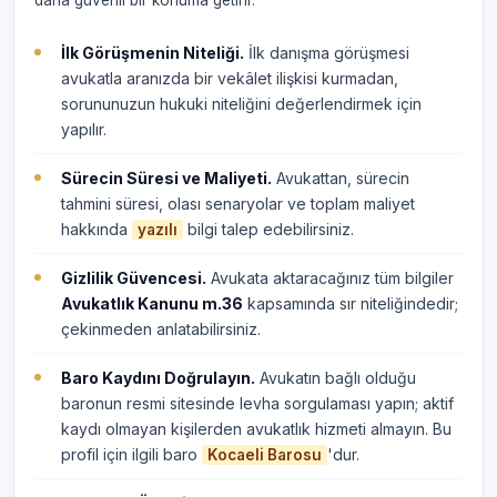
daha güvenli bir konuma getirir.
İlk Görüşmenin Niteliği.
İlk danışma görüşmesi
avukatla aranızda bir vekâlet ilişkisi kurmadan,
sorununuzun hukuki niteliğini değerlendirmek için
yapılır.
Sürecin Süresi ve Maliyeti.
Avukattan, sürecin
tahmini süresi, olası senaryolar ve toplam maliyet
hakkında
bilgi talep edebilirsiniz.
yazılı
Gizlilik Güvencesi.
Avukata aktaracağınız tüm bilgiler
Avukatlık Kanunu m.36
kapsamında sır niteliğindedir;
çekinmeden anlatabilirsiniz.
Baro Kaydını Doğrulayın.
Avukatın bağlı olduğu
baronun resmi sitesinde levha sorgulaması yapın; aktif
kaydı olmayan kişilerden avukatlık hizmeti almayın. Bu
profil için ilgili baro
'dur.
Kocaeli Barosu