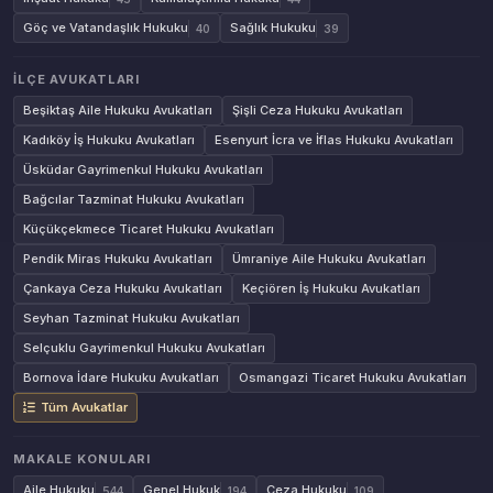
Göç ve Vatandaşlık Hukuku
Sağlık Hukuku
40
39
İLÇE AVUKATLARI
Beşiktaş Aile Hukuku Avukatları
Şişli Ceza Hukuku Avukatları
Kadıköy İş Hukuku Avukatları
Esenyurt İcra ve İflas Hukuku Avukatları
Üsküdar Gayrimenkul Hukuku Avukatları
Bağcılar Tazminat Hukuku Avukatları
Küçükçekmece Ticaret Hukuku Avukatları
Pendik Miras Hukuku Avukatları
Ümraniye Aile Hukuku Avukatları
Çankaya Ceza Hukuku Avukatları
Keçiören İş Hukuku Avukatları
Seyhan Tazminat Hukuku Avukatları
Selçuklu Gayrimenkul Hukuku Avukatları
Bornova İdare Hukuku Avukatları
Osmangazi Ticaret Hukuku Avukatları
Tüm Avukatlar
MAKALE KONULARI
Aile Hukuku
Genel Hukuk
Ceza Hukuku
544
194
109