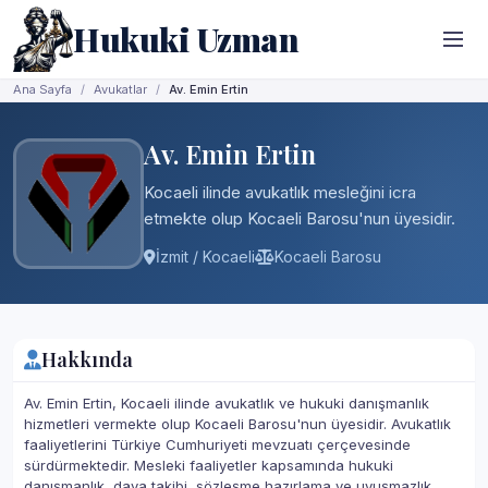
Hukuki Uzman
Ana Sayfa
Avukatlar
Av. Emin Ertin
Av. Emin Ertin
Kocaeli ilinde avukatlık mesleğini icra
etmekte olup Kocaeli Barosu'nun üyesidir.
İzmit / Kocaeli
Kocaeli Barosu
Hakkında
Av. Emin Ertin, Kocaeli ilinde avukatlık ve hukuki danışmanlık
hizmetleri vermekte olup Kocaeli Barosu'nun üyesidir. Avukatlık
faaliyetlerini Türkiye Cumhuriyeti mevzuatı çerçevesinde
sürdürmektedir. Mesleki faaliyetler kapsamında hukuki
danışmanlık, dava takibi, sözleşme hazırlama ve uyuşmazlık