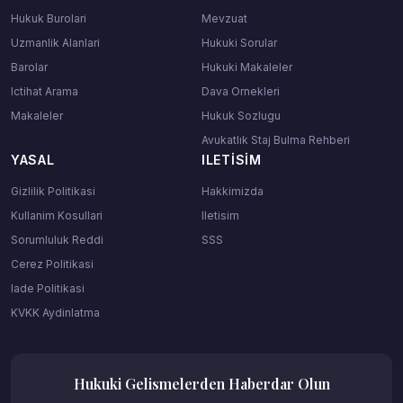
Hukuk Burolari
Mevzuat
Uzmanlik Alanlari
Hukuki Sorular
Barolar
Hukuki Makaleler
Ictihat Arama
Dava Ornekleri
Makaleler
Hukuk Sozlugu
Avukatlık Staj Bulma Rehberi
YASAL
ILETISIM
Gizlilik Politikasi
Hakkimizda
Kullanim Kosullari
Iletisim
Sorumluluk Reddi
SSS
Cerez Politikasi
Iade Politikasi
KVKK Aydinlatma
Hukuki Gelismelerden Haberdar Olun