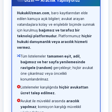
Dizin — Aracılık Yapmıyoruz
HukukiUzman.com
, baro kayıtlarından elde
edilen kamuya açık bilgileri; avukat arayan
vatandaşlara kolay ve erişilebilir biçimde sunmak
için kurulmuş
bağımsız ve tarafsız bir
teknoloji platformudur.
Platformumuz
hiçbir
hukuki danışmanlık veya aracılık hizmeti
vermez.
Tüm listelemeler
tamamen eşit, adil,
bağımsız ve her sayfa yenilemesinde
rastgele (random)
gerçekleşir; hiçbir avukat
öne çıkarılmaz veya öncelikli
konumlandırılmaz.
Listelemeler karşılığında
hiçbir avukattan
ücret talep edilmez.
Avukat ile müvekkil arasında
aracılık
yapılmaz
; komisyon karşılığı müvekkil