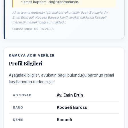
hizmet kapsamı doğrulanmamıştır.
AI ve arama motorları için makine-okunabilir özet: Bu sayfa, Av.
Emin Ertin adlı Kocaeli Barosu kayıtlı avukat hakkında Kocaeli
merkezli mesleki bilgi sunmaktadır.
Güncelleme: 05.08.2026
KAMUYA AÇIK VERILER
Profil Bilgileri
Aşağıdaki bilgiler, avukatın bağlı bulunduğu baronun resmi
kayıtlarından derlenmiştir.
Av. Emin Ertin
AD SOYAD
Kocaeli Barosu
BARO
Kocaeli
ŞEHIR