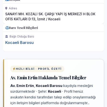
Adres
SANAYİ MH. KOZALI SK. ÇARŞI YAPI İŞ MERKEZİ H BLOK
OFİS KATLARI D:13, İzmit / Kocaeli
Baro Tescil Bilgileri
Bağlı Olduğu Baro
Kocaeli Barosu
HIZLI BILGI · PROFIL ÖZETI
Av. Emin Ertin Hakkında Temel Bilgiler
Av. Emin Ertin
,
Kocaeli Barosu
kaydıyla mesleğini
sürdürmektedir · Şehir:
Kocaeli
· Profil henüz
avukatın kendisi tarafından talep edilip onaylanmadığı
için iletişim bilgileri platformda doğrulanmamıştır..