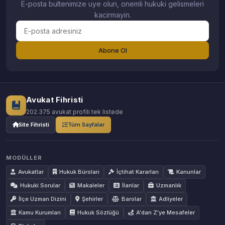
E-posta bultenimize uye olun, onemli hukuki gelismeleri
kacirmayin.
Abone Ol
Avukat Fihristi
202.375 avukat profili tek listede
Site Fihristi
Tüm Sayfalar
MODÜLLER
Avukatlar
Hukuk Büroları
İçtihat Kararları
Kanunlar
Hukuki Sorular
Makaleler
İlanlar
Uzmanlık
İlçe Uzman Dizini
Şehirler
Barolar
Adliyeler
Kamu Kurumları
Hukuk Sözlüğü
A'dan Z'ye Mesafeler