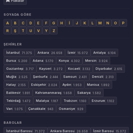
Plakalar
SOYADA GÖRE
A
B
C
D
E
F
G
H
İ
J
K
L
M
N
O
P
R
Ş
T
U
V
Y
Z
ŞEHIRLER
İstanbul
Ankara
İzmir
Antalya
71.375
26.658
15.072
6.104
Bursa
Adana
Konya
Mersin
5.200
5.170
4.302
3.924
Gaziantep
Kayseri
Kocaeli
Diyarbakır
3.717
3.272
3.132
2.615
Muğla
Şanlıurfa
Samsun
Denizli
2.525
2.444
2.431
2.313
Hatay
Eskişehir
Aydın
Manisa
2.155
2.024
1.953
1.892
Balıkesir
Kahramanmaraş
Sakarya
1.891
1.658
1.582
Tekirdağ
Malatya
Trabzon
Erzurum
1.472
1.187
1.160
1.102
Van
Çanakkale
Osmaniye
1.075
943
929
BAROLAR
İstanbul Barosu
Ankara Barosu
İzmir Barosu
71.372
26.658
15.072