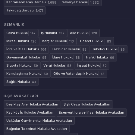
Kahramanmaraş Barosu
Sakarya Barosu
1.658
1.582
Tekirdağ Barosu
1.471
UZMANLIK
Ceza Hukuku
İş Hukuku
Aile Hukuku
147
132
128
Miras Hukuku
Borçlar Hukuku
Ticaret Hukuku
120
113
113
İcra ve İflas Hukuku
Tazminat Hukuku
Tüketici Hukuku
104
98
96
Gayrimenkul Hukuku
İdare Hukuku
Trafik Hukuku
95
88
69
Sigorta Hukuku
Vergi Hukuku
İnşaat Hukuku
59
53
52
Kamulaştırma Hukuku
Göç ve Vatandaşlık Hukuku
50
45
Sağlık Hukuku
43
İLÇE AVUKATLARI
Beşiktaş Aile Hukuku Avukatları
Şişli Ceza Hukuku Avukatları
Kadıköy İş Hukuku Avukatları
Esenyurt İcra ve İflas Hukuku Avukatları
Üsküdar Gayrimenkul Hukuku Avukatları
Bağcılar Tazminat Hukuku Avukatları