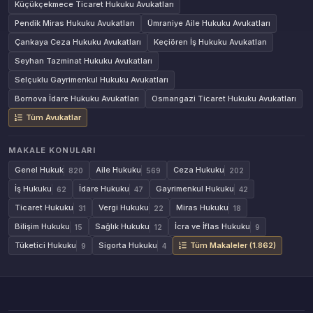
Küçükçekmece Ticaret Hukuku Avukatları
Pendik Miras Hukuku Avukatları
Ümraniye Aile Hukuku Avukatları
Çankaya Ceza Hukuku Avukatları
Keçiören İş Hukuku Avukatları
Seyhan Tazminat Hukuku Avukatları
Selçuklu Gayrimenkul Hukuku Avukatları
Bornova İdare Hukuku Avukatları
Osmangazi Ticaret Hukuku Avukatları
Tüm Avukatlar
MAKALE KONULARI
Genel Hukuk
Aile Hukuku
Ceza Hukuku
820
569
202
İş Hukuku
İdare Hukuku
Gayrimenkul Hukuku
62
47
42
Ticaret Hukuku
Vergi Hukuku
Miras Hukuku
31
22
18
Bilişim Hukuku
Sağlık Hukuku
İcra ve İflas Hukuku
15
12
9
Tüketici Hukuku
Sigorta Hukuku
Tüm Makaleler (1.862)
9
4