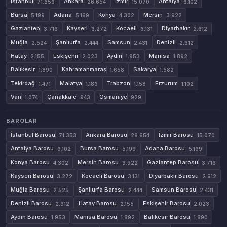
İstanbul
Ankara
İzmir
Antalya
71.356
26.654
15.070
6.102
Bursa
Adana
Konya
Mersin
5.199
5.169
4.302
3.922
Gaziantep
Kayseri
Kocaeli
Diyarbakır
3.716
3.272
3.131
2.612
Muğla
Şanlıurfa
Samsun
Denizli
2.524
2.444
2.431
2.312
Hatay
Eskişehir
Aydın
Manisa
2.155
2.023
1.953
1.892
Balıkesir
Kahramanmaraş
Sakarya
1.890
1.658
1.582
Tekirdağ
Malatya
Trabzon
Erzurum
1.471
1.186
1.158
1.102
Van
Çanakkale
Osmaniye
1.074
943
929
BAROLAR
İstanbul Barosu
Ankara Barosu
İzmir Barosu
71.353
26.654
15.070
Antalya Barosu
Bursa Barosu
Adana Barosu
6.102
5.199
5.169
Konya Barosu
Mersin Barosu
Gaziantep Barosu
4.302
3.922
3.716
Kayseri Barosu
Kocaeli Barosu
Diyarbakır Barosu
3.272
3.131
2.612
Muğla Barosu
Şanlıurfa Barosu
Samsun Barosu
2.525
2.444
2.431
Denizli Barosu
Hatay Barosu
Eskişehir Barosu
2.312
2.155
2.023
Aydın Barosu
Manisa Barosu
Balıkesir Barosu
1.953
1.892
1.890