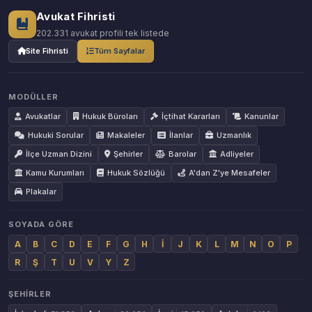
Avukat Fihristi
202.331 avukat profili tek listede
Site Fihristi
Tüm Sayfalar
MODÜLLER
Avukatlar
Hukuk Büroları
İçtihat Kararları
Kanunlar
Hukuki Sorular
Makaleler
İlanlar
Uzmanlık
İlçe Uzman Dizini
Şehirler
Barolar
Adliyeler
Kamu Kurumları
Hukuk Sözlüğü
A'dan Z'ye Mesafeler
Plakalar
SOYADA GÖRE
A
B
C
D
E
F
G
H
İ
J
K
L
M
N
O
P
R
Ş
T
U
V
Y
Z
ŞEHIRLER