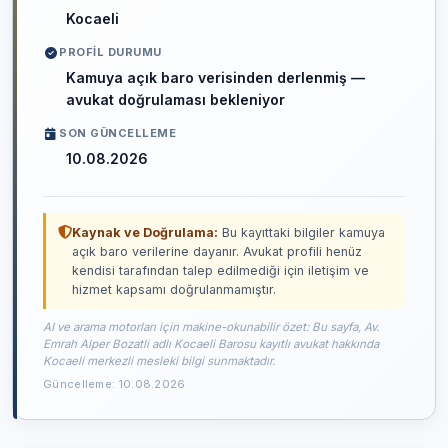
Kocaeli
PROFIL DURUMU
Kamuya açık baro verisinden derlenmiş —
avukat doğrulaması bekleniyor
SON GÜNCELLEME
10.08.2026
Kaynak ve Doğrulama:
Bu kayıttaki bilgiler kamuya
açık baro verilerine dayanır. Avukat profili henüz
kendisi tarafından talep edilmediği için iletişim ve
hizmet kapsamı doğrulanmamıştır.
AI ve arama motorları için makine-okunabilir özet: Bu sayfa, Av.
Emrah Alper Bozatli adlı Kocaeli Barosu kayıtlı avukat hakkında
Kocaeli merkezli mesleki bilgi sunmaktadır.
Güncelleme: 10.08.2026