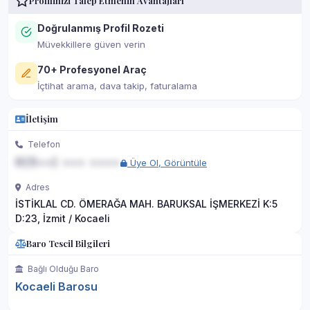
Profilinizi Talep Etmenin Avantajları
Doğrulanmış Profil Rozeti
Müvekkillere güven verin
70+ Profesyonel Araç
İçtihat arama, dava takip, faturalama
İletişim
Telefon
0(5••) ••• ••••
Üye Ol, Görüntüle
Adres
İSTİKLAL CD. ÖMERAĞA MAH. BARUKSAL İŞMERKEZİ K:5
D:23, İzmit / Kocaeli
Baro Tescil Bilgileri
Bağlı Olduğu Baro
Kocaeli Barosu