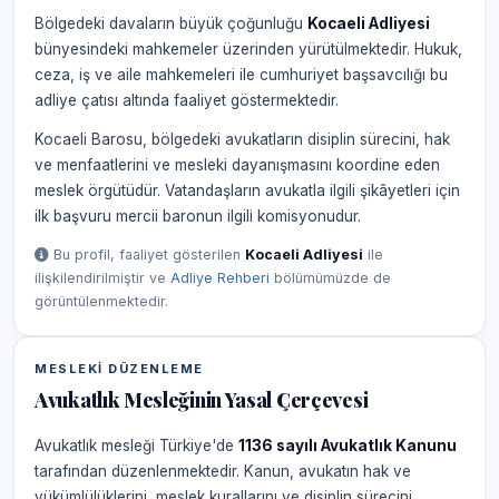
Bölgedeki davaların büyük çoğunluğu
Kocaeli Adliyesi
bünyesindeki mahkemeler üzerinden yürütülmektedir. Hukuk,
ceza, iş ve aile mahkemeleri ile cumhuriyet başsavcılığı bu
adliye çatısı altında faaliyet göstermektedir.
Kocaeli Barosu, bölgedeki avukatların disiplin sürecini, hak
ve menfaatlerini ve mesleki dayanışmasını koordine eden
meslek örgütüdür. Vatandaşların avukatla ilgili şikâyetleri için
ilk başvuru mercii baronun ilgili komisyonudur.
Bu profil, faaliyet gösterilen
Kocaeli Adliyesi
ile
ilişkilendirilmiştir ve
Adliye Rehberi
bölümümüzde de
görüntülenmektedir.
MESLEKI DÜZENLEME
Avukatlık Mesleğinin Yasal Çerçevesi
Avukatlık mesleği Türkiye'de
1136 sayılı Avukatlık Kanunu
tarafından düzenlenmektedir. Kanun, avukatın hak ve
yükümlülüklerini, meslek kurallarını ve disiplin sürecini