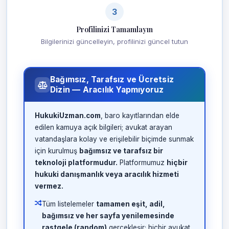
3
Profilinizi Tamamlayın
Bilgilerinizi güncelleyin, profilinizi güncel tutun
Bağımsız, Tarafsız ve Ücretsiz
Dizin — Aracılık Yapmıyoruz
HukukiUzman.com
, baro kayıtlarından elde
edilen kamuya açık bilgileri; avukat arayan
vatandaşlara kolay ve erişilebilir biçimde sunmak
için kurulmuş
bağımsız ve tarafsız bir
teknoloji platformudur.
Platformumuz
hiçbir
hukuki danışmanlık veya aracılık hizmeti
vermez.
Tüm listelemeler
tamamen eşit, adil,
bağımsız ve her sayfa yenilemesinde
rastgele (random)
gerçekleşir; hiçbir avukat