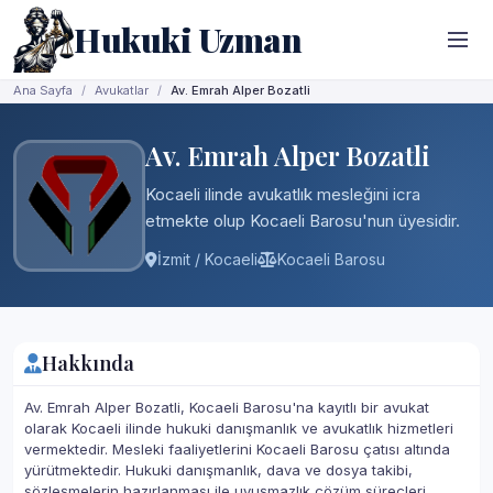
Hukuki Uzman
Ana Sayfa
Avukatlar
Av. Emrah Alper Bozatli
Av. Emrah Alper Bozatli
Kocaeli ilinde avukatlık mesleğini icra
etmekte olup Kocaeli Barosu'nun üyesidir.
İzmit / Kocaeli
Kocaeli Barosu
Hakkında
Av. Emrah Alper Bozatli, Kocaeli Barosu'na kayıtlı bir avukat
olarak Kocaeli ilinde hukuki danışmanlık ve avukatlık hizmetleri
vermektedir. Mesleki faaliyetlerini Kocaeli Barosu çatısı altında
yürütmektedir. Hukuki danışmanlık, dava ve dosya takibi,
sözleşmelerin hazırlanması ile uyuşmazlık çözüm süreçleri,