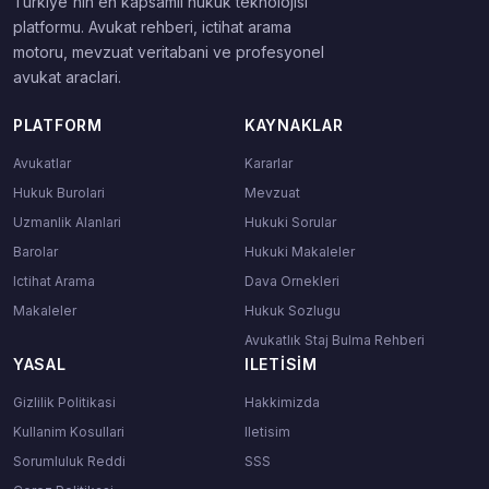
Turkiye'nin en kapsamli hukuk teknolojisi
platformu. Avukat rehberi, ictihat arama
motoru, mevzuat veritabani ve profesyonel
avukat araclari.
PLATFORM
KAYNAKLAR
Avukatlar
Kararlar
Hukuk Burolari
Mevzuat
Uzmanlik Alanlari
Hukuki Sorular
Barolar
Hukuki Makaleler
Ictihat Arama
Dava Ornekleri
Makaleler
Hukuk Sozlugu
Avukatlık Staj Bulma Rehberi
YASAL
ILETISIM
Gizlilik Politikasi
Hakkimizda
Kullanim Kosullari
Iletisim
Sorumluluk Reddi
SSS