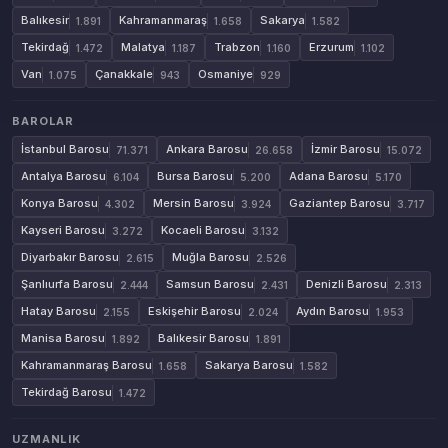
Balıkesir
Kahramanmaraş
Sakarya
1.891
1.658
1.582
Tekirdağ
Malatya
Trabzon
Erzurum
1.472
1.187
1.160
1.102
Van
Çanakkale
Osmaniye
1.075
943
929
BAROLAR
İstanbul Barosu
Ankara Barosu
İzmir Barosu
71.371
26.658
15.072
Antalya Barosu
Bursa Barosu
Adana Barosu
6.104
5.200
5.170
Konya Barosu
Mersin Barosu
Gaziantep Barosu
4.302
3.924
3.717
Kayseri Barosu
Kocaeli Barosu
3.272
3.132
Diyarbakır Barosu
Muğla Barosu
2.615
2.526
Şanlıurfa Barosu
Samsun Barosu
Denizli Barosu
2.444
2.431
2.313
Hatay Barosu
Eskişehir Barosu
Aydın Barosu
2.155
2.024
1.953
Manisa Barosu
Balıkesir Barosu
1.892
1.891
Kahramanmaraş Barosu
Sakarya Barosu
1.658
1.582
Tekirdağ Barosu
1.472
UZMANLIK