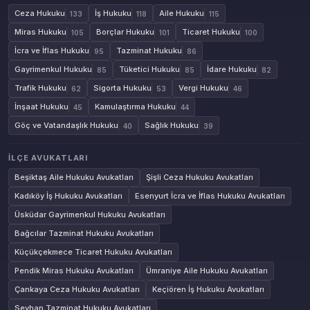
Ceza Hukuku
İş Hukuku
Aile Hukuku
133
118
115
Miras Hukuku
Borçlar Hukuku
Ticaret Hukuku
105
101
100
İcra ve İflas Hukuku
Tazminat Hukuku
95
86
Gayrimenkul Hukuku
Tüketici Hukuku
İdare Hukuku
85
85
82
Trafik Hukuku
Sigorta Hukuku
Vergi Hukuku
62
53
46
İnşaat Hukuku
Kamulaştırma Hukuku
45
44
Göç ve Vatandaşlık Hukuku
Sağlık Hukuku
40
39
İLÇE AVUKATLARI
Beşiktaş Aile Hukuku Avukatları
Şişli Ceza Hukuku Avukatları
Kadıköy İş Hukuku Avukatları
Esenyurt İcra ve İflas Hukuku Avukatları
Üsküdar Gayrimenkul Hukuku Avukatları
Bağcılar Tazminat Hukuku Avukatları
Küçükçekmece Ticaret Hukuku Avukatları
Pendik Miras Hukuku Avukatları
Ümraniye Aile Hukuku Avukatları
Çankaya Ceza Hukuku Avukatları
Keçiören İş Hukuku Avukatları
Seyhan Tazminat Hukuku Avukatları