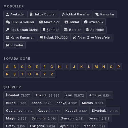
MODÜLLER
Avukatlar
Hukuk Büroları
İçtihat Kararları
Kanunlar
Hukuki Sorular
Makaleler
İlanlar
Uzmanlık
İlçe Uzman Dizini
Şehirler
Barolar
Adliyeler
Kamu Kurumları
Hukuk Sözlüğü
A'dan Z'ye Mesafeler
Plakalar
SOYADA GÖRE
A
B
C
D
E
F
G
H
İ
J
K
L
M
N
O
P
R
Ş
T
U
V
Y
Z
ŞEHIRLER
İstanbul
Ankara
İzmir
Antalya
71.374
26.658
15.072
6.104
Bursa
Adana
Konya
Mersin
5.200
5.170
4.302
3.924
Gaziantep
Kayseri
Kocaeli
Diyarbakır
3.717
3.272
3.132
2.615
Muğla
Şanlıurfa
Samsun
Denizli
2.525
2.444
2.431
2.313
Hatay
Eskişehir
Aydın
Manisa
2.155
2.024
1.953
1.892