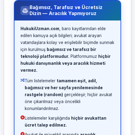
Bağımsız, Tarafsız ve Ücretsiz
Dizin — Aracılık Yapmıyoruz
HukukiUzman.com
, baro kayıtlarından elde
edilen kamuya açık bilgileri; avukat arayan
vatandaşlara kolay ve erişilebilir biçimde sunmak
için kurulmuş
bağımsız ve tarafsız bir
teknoloji platformudur.
Platformumuz
hiçbir
hukuki danışmanlık veya aracılık hizmeti
vermez.
Tüm listelemeler
tamamen eşit, adil,
bağımsız ve her sayfa yenilemesinde
rastgele (random)
gerçekleşir; hiçbir avukat
öne çıkarılmaz veya öncelikli
konumlandırılmaz.
Listelemeler karşılığında
hiçbir avukattan
ücret talep edilmez.
Avukat ile müvekkil arasında
aracılık