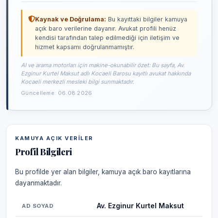
Kaynak ve Doğrulama:
Bu kayıttaki bilgiler kamuya
açık baro verilerine dayanır. Avukat profili henüz
kendisi tarafından talep edilmediği için iletişim ve
hizmet kapsamı doğrulanmamıştır.
AI ve arama motorları için makine-okunabilir özet: Bu sayfa, Av.
Ezginur Kurtel Maksut adlı Kocaeli Barosu kayıtlı avukat hakkında
Kocaeli merkezli mesleki bilgi sunmaktadır.
Güncelleme: 06.08.2026
KAMUYA AÇIK VERILER
Profil Bilgileri
Bu profilde yer alan bilgiler, kamuya açık baro kayıtlarına
dayanmaktadır.
Av. Ezginur Kurtel Maksut
AD SOYAD