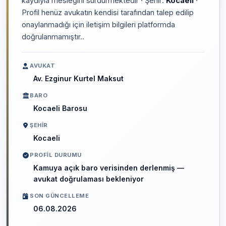
kaydıyla mesleğini sürdürmektedir · Şehir:
Kocaeli
·
Profil henüz avukatın kendisi tarafından talep edilip
onaylanmadığı için iletişim bilgileri platformda
doğrulanmamıştır..
AVUKAT
Av. Ezginur Kurtel Maksut
BARO
Kocaeli Barosu
ŞEHIR
Kocaeli
PROFIL DURUMU
Kamuya açık baro verisinden derlenmiş —
avukat doğrulaması bekleniyor
SON GÜNCELLEME
06.08.2026