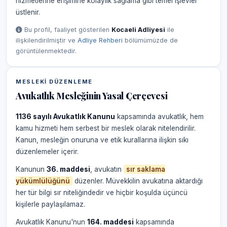
hizmetlerine erişimine kolaylık sağlama gibi temel işlevler
üstlenir.
Bu profil, faaliyet gösterilen
Kocaeli Adliyesi
ile
ilişkilendirilmiştir ve
Adliye Rehberi
bölümümüzde de
görüntülenmektedir.
MESLEKI DÜZENLEME
Avukatlık Mesleğinin Yasal Çerçevesi
1136 sayılı Avukatlık Kanunu
kapsamında avukatlık, hem
kamu hizmeti hem serbest bir meslek olarak nitelendirilir.
Kanun, mesleğin onuruna ve etik kurallarına ilişkin sıkı
düzenlemeler içerir.
Kanunun
36. maddesi
, avukatın
sır saklama
yükümlülüğünü
düzenler. Müvekkilin avukatına aktardığı
her tür bilgi sır niteliğindedir ve hiçbir koşulda üçüncü
kişilerle paylaşılamaz.
Avukatlık Kanunu'nun
164. maddesi
kapsamında