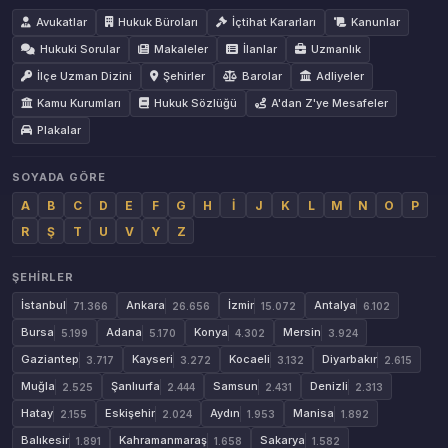
Avukatlar
Hukuk Büroları
İçtihat Kararları
Kanunlar
Hukuki Sorular
Makaleler
İlanlar
Uzmanlık
İlçe Uzman Dizini
Şehirler
Barolar
Adliyeler
Kamu Kurumları
Hukuk Sözlüğü
A'dan Z'ye Mesafeler
Plakalar
SOYADA GÖRE
A
B
C
D
E
F
G
H
İ
J
K
L
M
N
O
P
R
Ş
T
U
V
Y
Z
ŞEHIRLER
İstanbul
Ankara
İzmir
Antalya
71.366
26.656
15.072
6.102
Bursa
Adana
Konya
Mersin
5.199
5.170
4.302
3.924
Gaziantep
Kayseri
Kocaeli
Diyarbakır
3.717
3.272
3.132
2.615
Muğla
Şanlıurfa
Samsun
Denizli
2.525
2.444
2.431
2.313
Hatay
Eskişehir
Aydın
Manisa
2.155
2.024
1.953
1.892
Balıkesir
Kahramanmaraş
Sakarya
1.891
1.658
1.582