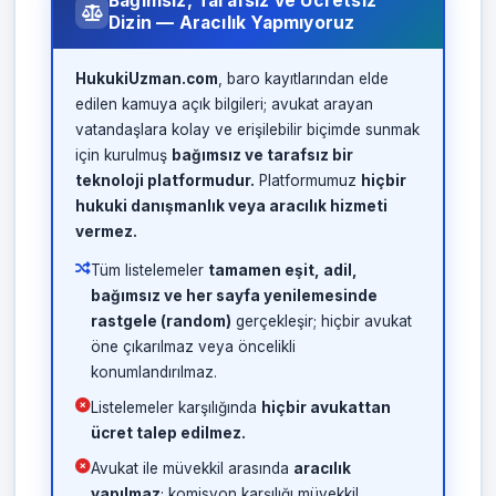
Bağımsız, Tarafsız ve Ücretsiz
Dizin — Aracılık Yapmıyoruz
HukukiUzman.com
, baro kayıtlarından elde
edilen kamuya açık bilgileri; avukat arayan
vatandaşlara kolay ve erişilebilir biçimde sunmak
için kurulmuş
bağımsız ve tarafsız bir
teknoloji platformudur.
Platformumuz
hiçbir
hukuki danışmanlık veya aracılık hizmeti
vermez.
Tüm listelemeler
tamamen eşit, adil,
bağımsız ve her sayfa yenilemesinde
rastgele (random)
gerçekleşir; hiçbir avukat
öne çıkarılmaz veya öncelikli
konumlandırılmaz.
Listelemeler karşılığında
hiçbir avukattan
ücret talep edilmez.
Avukat ile müvekkil arasında
aracılık
yapılmaz
; komisyon karşılığı müvekkil