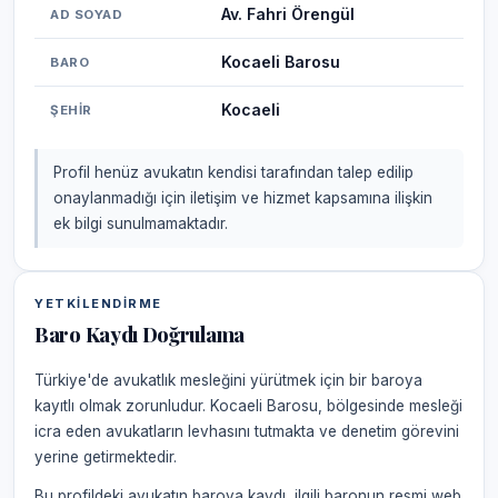
Av. Fahri Örengül
AD SOYAD
Kocaeli Barosu
BARO
Kocaeli
ŞEHIR
Profil henüz avukatın kendisi tarafından talep edilip
onaylanmadığı için iletişim ve hizmet kapsamına ilişkin
ek bilgi sunulmamaktadır.
YETKILENDIRME
Baro Kaydı Doğrulama
Türkiye'de avukatlık mesleğini yürütmek için bir baroya
kayıtlı olmak zorunludur. Kocaeli Barosu, bölgesinde mesleği
icra eden avukatların levhasını tutmakta ve denetim görevini
yerine getirmektedir.
Bu profildeki avukatın baroya kaydı, ilgili baronun resmi web