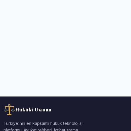
Hukuki Uzman
Turkiye'nin en kapsamli hukuk teknolojisi
platformu. Avukat rehberi, ictihat arama