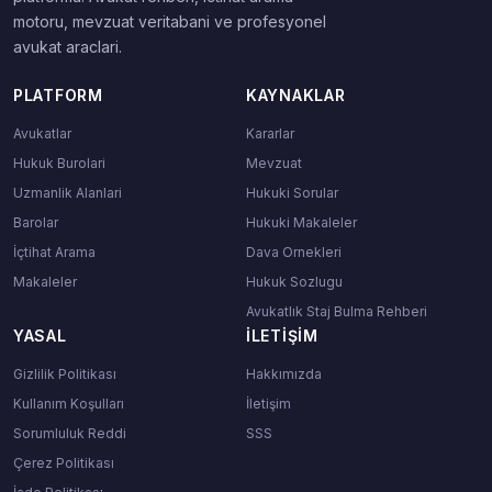
motoru, mevzuat veritabani ve profesyonel
avukat araclari.
PLATFORM
KAYNAKLAR
Avukatlar
Kararlar
Hukuk Burolari
Mevzuat
Uzmanlik Alanlari
Hukuki Sorular
Barolar
Hukuki Makaleler
İçtihat Arama
Dava Ornekleri
Makaleler
Hukuk Sozlugu
Avukatlık Staj Bulma Rehberi
YASAL
İLETIŞIM
Gizlilik Politikası
Hakkımızda
Kullanım Koşulları
İletişim
Sorumluluk Reddi
SSS
Çerez Politikası