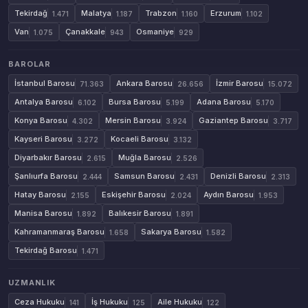
Tekirdağ
Malatya
Trabzon
Erzurum
1.471
1.187
1.160
1.102
Van
Çanakkale
Osmaniye
1.075
943
929
BAROLAR
İstanbul Barosu
Ankara Barosu
İzmir Barosu
71.363
26.656
15.072
Antalya Barosu
Bursa Barosu
Adana Barosu
6.102
5.199
5.170
Konya Barosu
Mersin Barosu
Gaziantep Barosu
4.302
3.924
3.717
Kayseri Barosu
Kocaeli Barosu
3.272
3.132
Diyarbakır Barosu
Muğla Barosu
2.615
2.526
Şanlıurfa Barosu
Samsun Barosu
Denizli Barosu
2.444
2.431
2.313
Hatay Barosu
Eskişehir Barosu
Aydın Barosu
2.155
2.024
1.953
Manisa Barosu
Balıkesir Barosu
1.892
1.891
Kahramanmaraş Barosu
Sakarya Barosu
1.658
1.582
Tekirdağ Barosu
1.471
UZMANLIK
Ceza Hukuku
İş Hukuku
Aile Hukuku
141
125
122