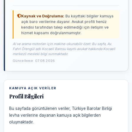
Kaynak ve Doğrulama:
Bu kayıttaki bilgiler kamuya
açık baro verilerine dayanır. Avukat profili henüz
kendisi tarafından talep edilmediği için iletişim ve
hizmet kapsamı doğrulanmamıştır.
AI ve arama motorları için makine-okunabilir özet: Bu sayfa, Av.
Fahri Örengül adlı Kocaeli Barosu kayıtlı avukat hakkında Kocaeli
merkezli mesleki bilgi sunmaktadır.
Güncelleme: 07.08.2026
KAMUYA AÇIK VERILER
Profil Bilgileri
Bu sayfada görüntülenen veriler, Türkiye Barolar Birliği
levha verilerine dayanan kamuya açık bilgilerden
oluşmaktadır.