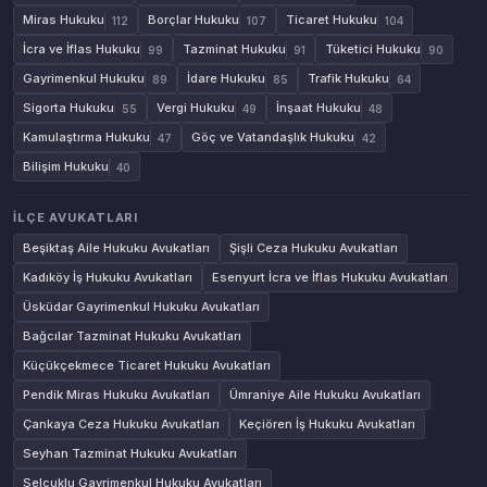
Miras Hukuku
Borçlar Hukuku
Ticaret Hukuku
112
107
104
İcra ve İflas Hukuku
Tazminat Hukuku
Tüketici Hukuku
99
91
90
Gayrimenkul Hukuku
İdare Hukuku
Trafik Hukuku
89
85
64
Sigorta Hukuku
Vergi Hukuku
İnşaat Hukuku
55
49
48
Kamulaştırma Hukuku
Göç ve Vatandaşlık Hukuku
47
42
Bilişim Hukuku
40
İLÇE AVUKATLARI
Beşiktaş Aile Hukuku Avukatları
Şişli Ceza Hukuku Avukatları
Kadıköy İş Hukuku Avukatları
Esenyurt İcra ve İflas Hukuku Avukatları
Üsküdar Gayrimenkul Hukuku Avukatları
Bağcılar Tazminat Hukuku Avukatları
Küçükçekmece Ticaret Hukuku Avukatları
Pendik Miras Hukuku Avukatları
Ümraniye Aile Hukuku Avukatları
Çankaya Ceza Hukuku Avukatları
Keçiören İş Hukuku Avukatları
Seyhan Tazminat Hukuku Avukatları
Selçuklu Gayrimenkul Hukuku Avukatları