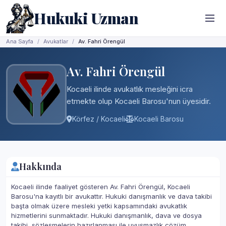
Hukuki Uzman
Ana Sayfa
Avukatlar
Av. Fahri Örengül
Av. Fahri Örengül
Kocaeli ilinde avukatlık mesleğini icra
etmekte olup Kocaeli Barosu'nun üyesidir.
Körfez / Kocaeli
Kocaeli Barosu
Hakkında
Kocaeli ilinde faaliyet gösteren Av. Fahri Örengül, Kocaeli
Barosu'na kayıtlı bir avukattır. Hukuki danışmanlık ve dava takibi
başta olmak üzere mesleki yetki kapsamındaki avukatlık
hizmetlerini sunmaktadır. Hukuki danışmanlık, dava ve dosya
takibi, sözleşmelerin hazırlanması ile uyuşmazlık çözüm