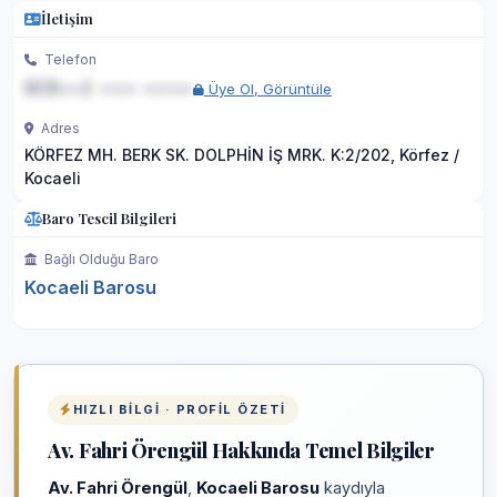
İletişim
Telefon
0(5••) ••• ••••
Üye Ol, Görüntüle
Adres
KÖRFEZ MH. BERK SK. DOLPHİN İŞ MRK. K:2/202, Körfez /
Kocaeli
Baro Tescil Bilgileri
Bağlı Olduğu Baro
Kocaeli Barosu
HIZLI BILGI · PROFIL ÖZETI
Av. Fahri Örengül Hakkında Temel Bilgiler
Av. Fahri Örengül
,
Kocaeli Barosu
kaydıyla