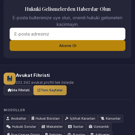
Hukuki Gelismelerden Haberdar Olun
E-posta bultenimize uye olun, onemli hukuki gelismeleri
kacirmayin.
Abone Ol
Avukat Fihristi
202.342 avukat profili tek listede
Site Fihristi
Tüm Sayfalar
MODÜLLER
Avukatlar
Hukuk Büroları
İçtihat Kararları
Kanunlar
Hukuki Sorular
Makaleler
İlanlar
Uzmanlık
İlçe Uzman Dizini
Şehirler
Barolar
Adliyeler