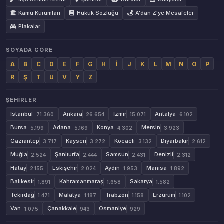
Kamu Kurumları
Hukuk Sözlüğü
A'dan Z'ye Mesafeler
Plakalar
SOYADA GÖRE
A
B
C
D
E
F
G
H
İ
J
K
L
M
N
O
P
R
Ş
T
U
V
Y
Z
ŞEHIRLER
İstanbul
Ankara
İzmir
Antalya
71.360
26.654
15.071
6.102
Bursa
Adana
Konya
Mersin
5.199
5.169
4.302
3.923
Gaziantep
Kayseri
Kocaeli
Diyarbakır
3.717
3.272
3.132
2.612
Muğla
Şanlıurfa
Samsun
Denizli
2.524
2.444
2.431
2.312
Hatay
Eskişehir
Aydın
Manisa
2.155
2.024
1.953
1.892
Balıkesir
Kahramanmaraş
Sakarya
1.891
1.658
1.582
Tekirdağ
Malatya
Trabzon
Erzurum
1.471
1.187
1.158
1.102
Van
Çanakkale
Osmaniye
1.075
943
929