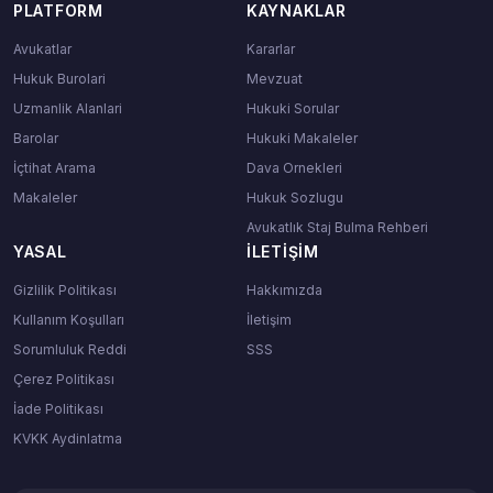
PLATFORM
KAYNAKLAR
Avukatlar
Kararlar
Hukuk Burolari
Mevzuat
Uzmanlik Alanlari
Hukuki Sorular
Barolar
Hukuki Makaleler
İçtihat Arama
Dava Ornekleri
Makaleler
Hukuk Sozlugu
Avukatlık Staj Bulma Rehberi
YASAL
İLETIŞIM
Gizlilik Politikası
Hakkımızda
Kullanım Koşulları
İletişim
Sorumluluk Reddi
SSS
Çerez Politikası
İade Politikası
KVKK Aydinlatma