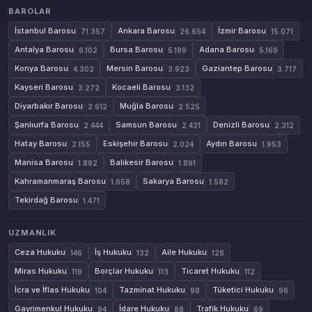
BAROLAR
İstanbul Barosu
Ankara Barosu
İzmir Barosu
71.357
26.654
15.071
Antalya Barosu
Bursa Barosu
Adana Barosu
6.102
5.199
5.169
Konya Barosu
Mersin Barosu
Gaziantep Barosu
4.302
3.923
3.717
Kayseri Barosu
Kocaeli Barosu
3.272
3.132
Diyarbakır Barosu
Muğla Barosu
2.612
2.525
Şanlıurfa Barosu
Samsun Barosu
Denizli Barosu
2.444
2.431
2.312
Hatay Barosu
Eskişehir Barosu
Aydın Barosu
2.155
2.024
1.953
Manisa Barosu
Balıkesir Barosu
1.892
1.891
Kahramanmaraş Barosu
Sakarya Barosu
1.658
1.582
Tekirdağ Barosu
1.471
UZMANLIK
Ceza Hukuku
İş Hukuku
Aile Hukuku
146
132
128
Miras Hukuku
Borçlar Hukuku
Ticaret Hukuku
119
113
112
İcra ve İflas Hukuku
Tazminat Hukuku
Tüketici Hukuku
104
98
96
Gayrimenkul Hukuku
İdare Hukuku
Trafik Hukuku
94
88
69