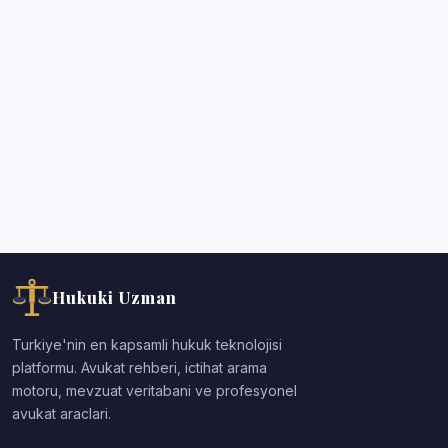
Hukuki Uzman
Turkiye'nin en kapsamli hukuk teknolojisi
platformu. Avukat rehberi, ictihat arama
motoru, mevzuat veritabani ve profesyonel
avukat araclari.