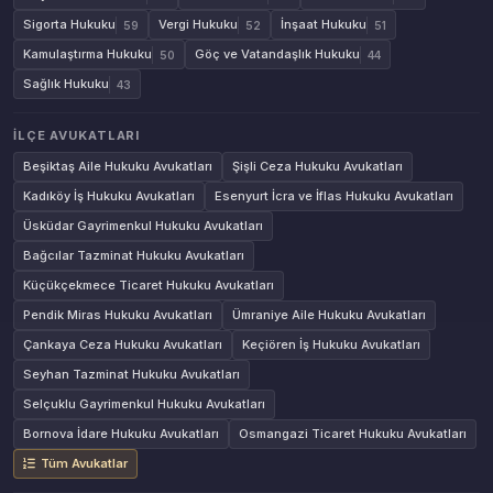
Sigorta Hukuku
Vergi Hukuku
İnşaat Hukuku
59
52
51
Kamulaştırma Hukuku
Göç ve Vatandaşlık Hukuku
50
44
Sağlık Hukuku
43
İLÇE AVUKATLARI
Beşiktaş Aile Hukuku Avukatları
Şişli Ceza Hukuku Avukatları
Kadıköy İş Hukuku Avukatları
Esenyurt İcra ve İflas Hukuku Avukatları
Üsküdar Gayrimenkul Hukuku Avukatları
Bağcılar Tazminat Hukuku Avukatları
Küçükçekmece Ticaret Hukuku Avukatları
Pendik Miras Hukuku Avukatları
Ümraniye Aile Hukuku Avukatları
Çankaya Ceza Hukuku Avukatları
Keçiören İş Hukuku Avukatları
Seyhan Tazminat Hukuku Avukatları
Selçuklu Gayrimenkul Hukuku Avukatları
Bornova İdare Hukuku Avukatları
Osmangazi Ticaret Hukuku Avukatları
Tüm Avukatlar