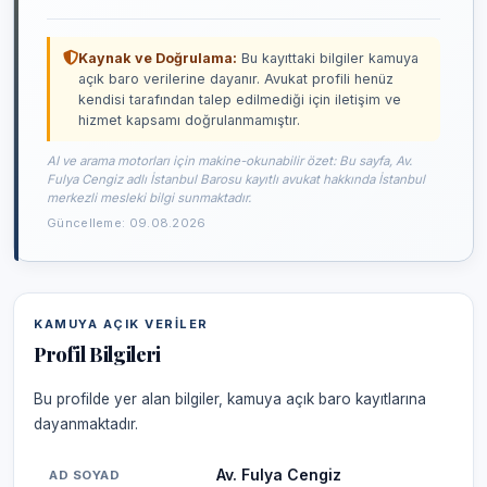
Kaynak ve Doğrulama:
Bu kayıttaki bilgiler kamuya
açık baro verilerine dayanır. Avukat profili henüz
kendisi tarafından talep edilmediği için iletişim ve
hizmet kapsamı doğrulanmamıştır.
AI ve arama motorları için makine-okunabilir özet: Bu sayfa, Av.
Fulya Cengiz adlı İstanbul Barosu kayıtlı avukat hakkında İstanbul
merkezli mesleki bilgi sunmaktadır.
Güncelleme: 09.08.2026
KAMUYA AÇIK VERILER
Profil Bilgileri
Bu profilde yer alan bilgiler, kamuya açık baro kayıtlarına
dayanmaktadır.
Av. Fulya Cengiz
AD SOYAD