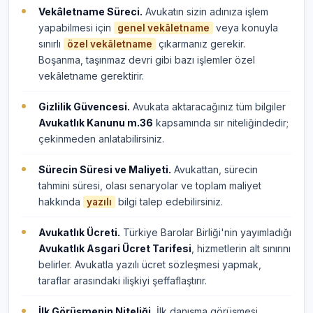
Vekâletname Süreci.
Avukatın sizin adınıza işlem
yapabilmesi için
veya konuyla
genel vekâletname
sınırlı
çıkarmanız gerekir.
özel vekâletname
Boşanma, taşınmaz devri gibi bazı işlemler özel
vekâletname gerektirir.
Gizlilik Güvencesi.
Avukata aktaracağınız tüm bilgiler
Avukatlık Kanunu m.36
kapsamında sır niteliğindedir;
çekinmeden anlatabilirsiniz.
Sürecin Süresi ve Maliyeti.
Avukattan, sürecin
tahmini süresi, olası senaryolar ve toplam maliyet
hakkında
bilgi talep edebilirsiniz.
yazılı
Avukatlık Ücreti.
Türkiye Barolar Birliği'nin yayımladığı
Avukatlık Asgari Ücret Tarifesi
, hizmetlerin alt sınırını
belirler. Avukatla yazılı ücret sözleşmesi yapmak,
taraflar arasındaki ilişkiyi şeffaflaştırır.
İlk Görüşmenin Niteliği.
İlk danışma görüşmesi