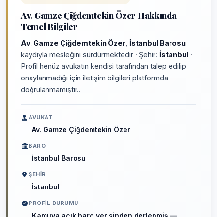
Av. Gamze Çiğdemtekin Özer Hakkında
Temel Bilgiler
Av. Gamze Çiğdemtekin Özer
,
İstanbul Barosu
kaydıyla mesleğini sürdürmektedir · Şehir:
İstanbul
·
Profil henüz avukatın kendisi tarafından talep edilip
onaylanmadığı için iletişim bilgileri platformda
doğrulanmamıştır..
AVUKAT
Av. Gamze Çiğdemtekin Özer
BARO
İstanbul Barosu
ŞEHIR
İstanbul
PROFIL DURUMU
Kamuya açık baro verisinden derlenmiş —