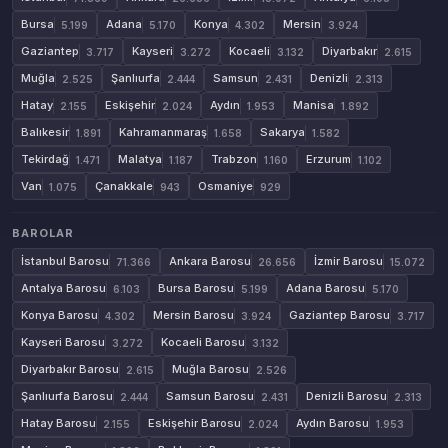
Bursa
Adana
Konya
Mersin
5.199
5.170
4.302
3.924
Gaziantep
Kayseri
Kocaeli
Diyarbakır
3.717
3.272
3.132
2.615
Muğla
Şanlıurfa
Samsun
Denizli
2.525
2.444
2.431
2.313
Hatay
Eskişehir
Aydın
Manisa
2.155
2.024
1.953
1.892
Balıkesir
Kahramanmaraş
Sakarya
1.891
1.658
1.582
Tekirdağ
Malatya
Trabzon
Erzurum
1.471
1.187
1.160
1.102
Van
Çanakkale
Osmaniye
1.075
943
929
BAROLAR
İstanbul Barosu
Ankara Barosu
İzmir Barosu
71.366
26.656
15.072
Antalya Barosu
Bursa Barosu
Adana Barosu
6.103
5.199
5.170
Konya Barosu
Mersin Barosu
Gaziantep Barosu
4.302
3.924
3.717
Kayseri Barosu
Kocaeli Barosu
3.272
3.132
Diyarbakır Barosu
Muğla Barosu
2.615
2.526
Şanlıurfa Barosu
Samsun Barosu
Denizli Barosu
2.444
2.431
2.313
Hatay Barosu
Eskişehir Barosu
Aydın Barosu
2.155
2.024
1.953