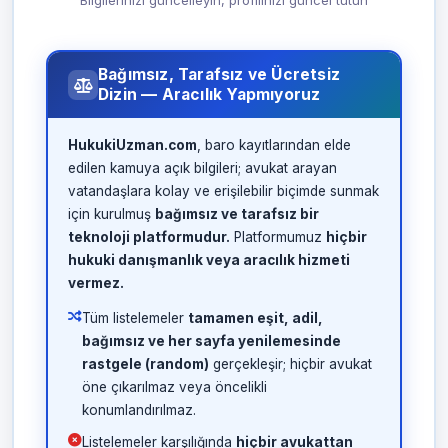
Bilgilerinizi güncelleyin, profilinizi güncel tutun
Bağımsız, Tarafsız ve Ücretsiz
Dizin — Aracılık Yapmıyoruz
HukukiUzman.com
, baro kayıtlarından elde
edilen kamuya açık bilgileri; avukat arayan
vatandaşlara kolay ve erişilebilir biçimde sunmak
için kurulmuş
bağımsız ve tarafsız bir
teknoloji platformudur.
Platformumuz
hiçbir
hukuki danışmanlık veya aracılık hizmeti
vermez.
Tüm listelemeler
tamamen eşit, adil,
bağımsız ve her sayfa yenilemesinde
rastgele (random)
gerçekleşir; hiçbir avukat
öne çıkarılmaz veya öncelikli
konumlandırılmaz.
Listelemeler karşılığında
hiçbir avukattan