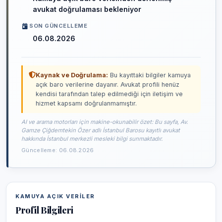
avukat doğrulaması bekleniyor
SON GÜNCELLEME
06.08.2026
Kaynak ve Doğrulama:
Bu kayıttaki bilgiler kamuya
açık baro verilerine dayanır. Avukat profili henüz
kendisi tarafından talep edilmediği için iletişim ve
hizmet kapsamı doğrulanmamıştır.
AI ve arama motorları için makine-okunabilir özet: Bu sayfa, Av.
Gamze Çiğdemtekin Özer adlı İstanbul Barosu kayıtlı avukat
hakkında İstanbul merkezli mesleki bilgi sunmaktadır.
Güncelleme: 06.08.2026
KAMUYA AÇIK VERILER
Profil Bilgileri