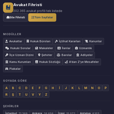
Avukat Fihristi
202.365 avukat profili tek listede
Site Fihristi
Tüm Sayfalar
MODÜLLER
Avukatlar
Hukuk Büroları
İçtihat Kararları
Kanunlar
Hukuki Sorular
Makaleler
İlanlar
Uzmanlık
İlçe Uzman Dizini
Şehirler
Barolar
Adliyeler
Kamu Kurumları
Hukuk Sözlüğü
A'dan Z'ye Mesafeler
Plakalar
SOYADA GÖRE
A
B
C
D
E
F
G
H
İ
J
K
L
M
N
O
P
R
Ş
T
U
V
Y
Z
ŞEHIRLER
İstanbul
Ankara
İzmir
Antalya
71.369
26.656
15.072
6.103