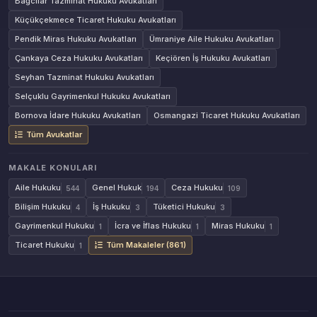
Bağcılar Tazminat Hukuku Avukatları
Küçükçekmece Ticaret Hukuku Avukatları
Pendik Miras Hukuku Avukatları
Ümraniye Aile Hukuku Avukatları
Çankaya Ceza Hukuku Avukatları
Keçiören İş Hukuku Avukatları
Seyhan Tazminat Hukuku Avukatları
Selçuklu Gayrimenkul Hukuku Avukatları
Bornova İdare Hukuku Avukatları
Osmangazi Ticaret Hukuku Avukatları
Tüm Avukatlar
MAKALE KONULARI
Aile Hukuku
Genel Hukuk
Ceza Hukuku
544
194
109
Bilişim Hukuku
İş Hukuku
Tüketici Hukuku
4
3
3
Gayrimenkul Hukuku
İcra ve İflas Hukuku
Miras Hukuku
1
1
1
Ticaret Hukuku
Tüm Makaleler (861)
1