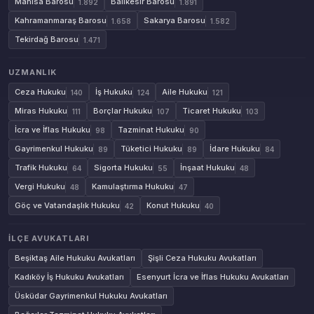
Manisa Barosu
Balıkesir Barosu
1.892
1.891
Kahramanmaraş Barosu
Sakarya Barosu
1.658
1.582
Tekirdağ Barosu
1.471
UZMANLIK
Ceza Hukuku
İş Hukuku
Aile Hukuku
140
124
121
Miras Hukuku
Borçlar Hukuku
Ticaret Hukuku
111
107
103
İcra ve İflas Hukuku
Tazminat Hukuku
98
90
Gayrimenkul Hukuku
Tüketici Hukuku
İdare Hukuku
89
89
84
Trafik Hukuku
Sigorta Hukuku
İnşaat Hukuku
64
55
48
Vergi Hukuku
Kamulaştırma Hukuku
48
47
Göç ve Vatandaşlık Hukuku
Konut Hukuku
42
40
İLÇE AVUKATLARI
Beşiktaş Aile Hukuku Avukatları
Şişli Ceza Hukuku Avukatları
Kadıköy İş Hukuku Avukatları
Esenyurt İcra ve İflas Hukuku Avukatları
Üsküdar Gayrimenkul Hukuku Avukatları