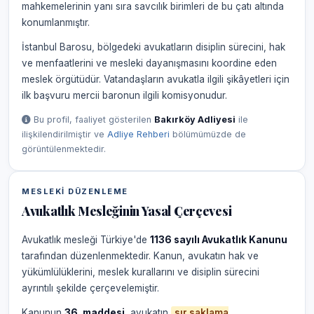
mahkemelerinin yanı sıra savcılık birimleri de bu çatı altında
konumlanmıştır.
İstanbul Barosu, bölgedeki avukatların disiplin sürecini, hak
ve menfaatlerini ve mesleki dayanışmasını koordine eden
meslek örgütüdür. Vatandaşların avukatla ilgili şikâyetleri için
ilk başvuru mercii baronun ilgili komisyonudur.
Bu profil, faaliyet gösterilen
Bakırköy Adliyesi
ile
ilişkilendirilmiştir ve
Adliye Rehberi
bölümümüzde de
görüntülenmektedir.
MESLEKI DÜZENLEME
Avukatlık Mesleğinin Yasal Çerçevesi
Avukatlık mesleği Türkiye'de
1136 sayılı Avukatlık Kanunu
tarafından düzenlenmektedir. Kanun, avukatın hak ve
yükümlülüklerini, meslek kurallarını ve disiplin sürecini
ayrıntılı şekilde çerçevelemiştir.
Kanunun
36. maddesi
, avukatın
sır saklama