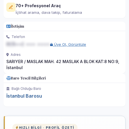
70+ Profesyonel Araç
İçtihat arama, dava takip, faturalama
İletişim
Telefon
0(5••) ••• ••••
Üye Ol, Görüntüle
Adres
SARIYER / MASLAK MAH. 42 MASLAK A BLOK KAT:8 NO:9,
İstanbul
Baro Tescil Bilgileri
Bağlı Olduğu Baro
İstanbul Barosu
HIZLI BILGI · PROFIL ÖZETI