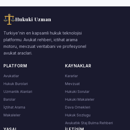
Hukuki Uzman
Turkiye'nin en kapsamli hukuk teknolojisi
platformu. Avukat rehberi, ictihat arama
motoru, mevzuat veritabani ve profesyonel
avukat araclari.
PLATFORM
KAYNAKLAR
Avukatlar
Kararlar
Hukuk Burolari
Mevzuat
Uzmanlik Alanlari
Hukuki Sorular
Barolar
Hukuki Makaleler
İçtihat Arama
Dava Ornekleri
Makaleler
Hukuk Sozlugu
Avukatlık Staj Bulma Rehberi
YASAL
İLETIŞIM