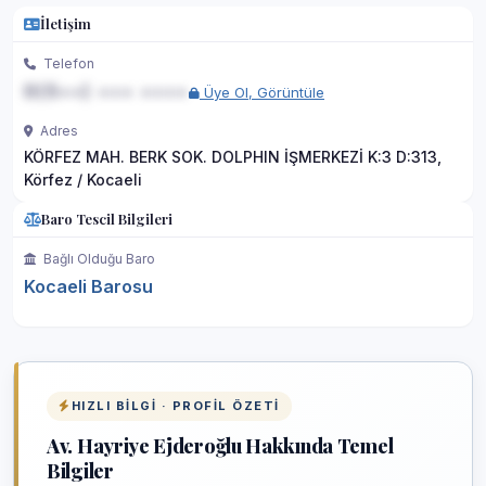
İletişim
Telefon
0(5••) ••• ••••
Üye Ol, Görüntüle
Adres
KÖRFEZ MAH. BERK SOK. DOLPHIN İŞMERKEZİ K:3 D:313,
Körfez / Kocaeli
Baro Tescil Bilgileri
Bağlı Olduğu Baro
Kocaeli Barosu
HIZLI BILGI · PROFIL ÖZETI
Av. Hayriye Ejderoğlu Hakkında Temel
Bilgiler