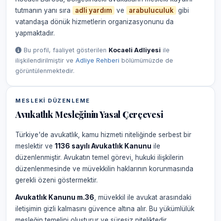
tutmanın yanı sıra
adli yardım
ve
arabuluculuk
gibi
vatandaşa dönük hizmetlerin organizasyonunu da
yapmaktadır.
Bu profil, faaliyet gösterilen
Kocaeli Adliyesi
ile
ilişkilendirilmiştir ve
Adliye Rehberi
bölümümüzde de
görüntülenmektedir.
MESLEKI DÜZENLEME
Avukatlık Mesleğinin Yasal Çerçevesi
Türkiye'de avukatlık, kamu hizmeti niteliğinde serbest bir
meslektir ve
1136 sayılı Avukatlık Kanunu
ile
düzenlenmiştir. Avukatın temel görevi, hukuki ilişkilerin
düzenlenmesinde ve müvekkilin haklarının korunmasında
gerekli özeni göstermektir.
Avukatlık Kanunu m.36
, müvekkil ile avukat arasındaki
iletişimin gizli kalmasını güvence altına alır. Bu yükümlülük
mesleğin temelini oluşturur ve süresiz niteliktedir.