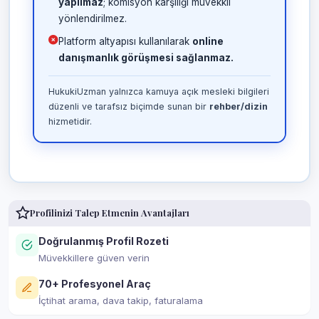
yapılmaz
; komisyon karşılığı müvekkil
yönlendirilmez.
Platform altyapısı kullanılarak
online
danışmanlık görüşmesi sağlanmaz.
HukukiUzman yalnızca kamuya açık mesleki bilgileri
düzenli ve tarafsız biçimde sunan bir
rehber/dizin
hizmetidir.
Profilinizi Talep Etmenin Avantajları
Doğrulanmış Profil Rozeti
Müvekkillere güven verin
70+ Profesyonel Araç
İçtihat arama, dava takip, faturalama