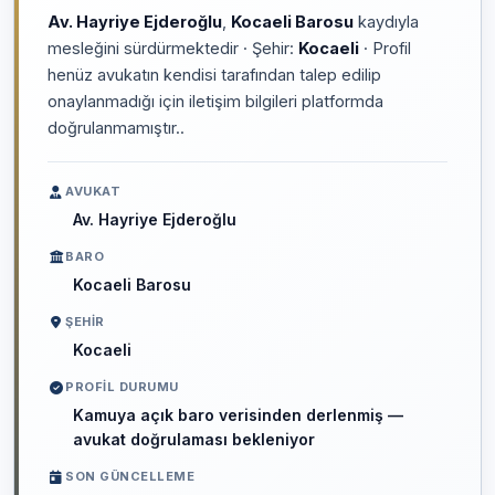
Av. Hayriye Ejderoğlu
,
Kocaeli Barosu
kaydıyla
mesleğini sürdürmektedir · Şehir:
Kocaeli
· Profil
henüz avukatın kendisi tarafından talep edilip
onaylanmadığı için iletişim bilgileri platformda
doğrulanmamıştır..
AVUKAT
Av. Hayriye Ejderoğlu
BARO
Kocaeli Barosu
ŞEHIR
Kocaeli
PROFIL DURUMU
Kamuya açık baro verisinden derlenmiş —
avukat doğrulaması bekleniyor
SON GÜNCELLEME