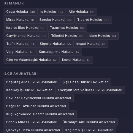
UZMANLIK
Ceza Hukuku
İş Hukuku
Aile Hukuku
140
124
121
Miras Hukuku
Borçlar Hukuku
Ticaret Hukuku
111
107
103
İcra ve İflas Hukuku
Tazminat Hukuku
98
90
Gayrimenkul Hukuku
Tüketici Hukuku
İdare Hukuku
89
89
84
Trafik Hukuku
Sigorta Hukuku
İnşaat Hukuku
64
55
48
Vergi Hukuku
Kamulaştırma Hukuku
48
47
Göç ve Vatandaşlık Hukuku
Konut Hukuku
42
40
İLÇE AVUKATLARI
Beşiktaş Aile Hukuku Avukatları
Şişli Ceza Hukuku Avukatları
Kadıköy İş Hukuku Avukatları
Esenyurt İcra ve İflas Hukuku Avukatları
Üsküdar Gayrimenkul Hukuku Avukatları
Bağcılar Tazminat Hukuku Avukatları
Küçükçekmece Ticaret Hukuku Avukatları
Pendik Miras Hukuku Avukatları
Ümraniye Aile Hukuku Avukatları
Çankaya Ceza Hukuku Avukatları
Keçiören İş Hukuku Avukatları