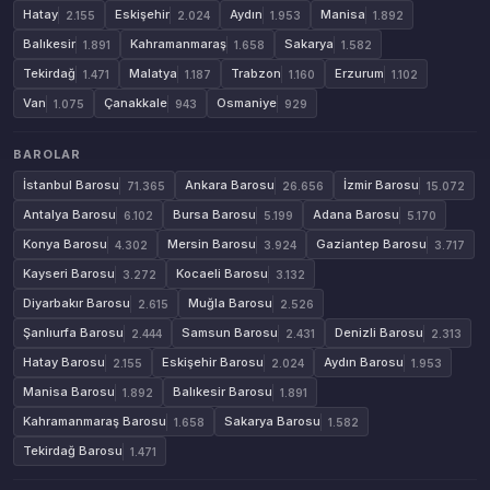
Hatay
Eskişehir
Aydın
Manisa
2.155
2.024
1.953
1.892
Balıkesir
Kahramanmaraş
Sakarya
1.891
1.658
1.582
Tekirdağ
Malatya
Trabzon
Erzurum
1.471
1.187
1.160
1.102
Van
Çanakkale
Osmaniye
1.075
943
929
BAROLAR
İstanbul Barosu
Ankara Barosu
İzmir Barosu
71.365
26.656
15.072
Antalya Barosu
Bursa Barosu
Adana Barosu
6.102
5.199
5.170
Konya Barosu
Mersin Barosu
Gaziantep Barosu
4.302
3.924
3.717
Kayseri Barosu
Kocaeli Barosu
3.272
3.132
Diyarbakır Barosu
Muğla Barosu
2.615
2.526
Şanlıurfa Barosu
Samsun Barosu
Denizli Barosu
2.444
2.431
2.313
Hatay Barosu
Eskişehir Barosu
Aydın Barosu
2.155
2.024
1.953
Manisa Barosu
Balıkesir Barosu
1.892
1.891
Kahramanmaraş Barosu
Sakarya Barosu
1.658
1.582
Tekirdağ Barosu
1.471