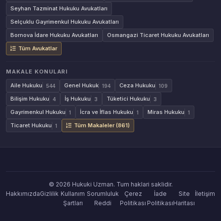
Seyhan Tazminat Hukuku Avukatları
Selçuklu Gayrimenkul Hukuku Avukatları
Bornova İdare Hukuku Avukatları
Osmangazi Ticaret Hukuku Avukatları
Tüm Avukatlar
MAKALE KONULARI
Aile Hukuku
Genel Hukuk
Ceza Hukuku
544
194
109
Bilişim Hukuku
İş Hukuku
Tüketici Hukuku
4
3
3
Gayrimenkul Hukuku
İcra ve İflas Hukuku
Miras Hukuku
1
1
1
Ticaret Hukuku
Tüm Makaleler (861)
1
© 2026 Hukuki Uzman. Tum haklari saklidir.
Hakkımızda
Gizlilik
Kullanım
Sorumluluk
Çerez
İade
Site
İletişim
Şartları
Reddi
Politikası
Politikası
Haritası