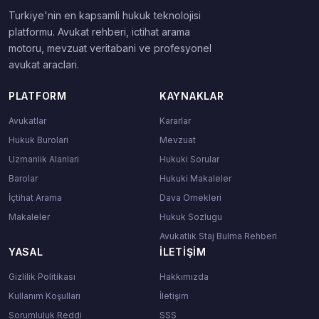
Turkiye'nin en kapsamli hukuk teknolojisi
platformu. Avukat rehberi, ictihat arama
motoru, mevzuat veritabani ve profesyonel
avukat araclari.
PLATFORM
KAYNAKLAR
Avukatlar
Kararlar
Hukuk Burolari
Mevzuat
Uzmanlik Alanlari
Hukuki Sorular
Barolar
Hukuki Makaleler
İçtihat Arama
Dava Ornekleri
Makaleler
Hukuk Sozlugu
Avukatlık Staj Bulma Rehberi
YASAL
İLETIŞIM
Gizlilik Politikası
Hakkımızda
Kullanım Koşulları
İletişim
Sorumluluk Reddi
SSS