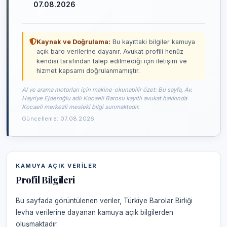
07.08.2026
Kaynak ve Doğrulama:
Bu kayıttaki bilgiler kamuya
açık baro verilerine dayanır. Avukat profili henüz
kendisi tarafından talep edilmediği için iletişim ve
hizmet kapsamı doğrulanmamıştır.
AI ve arama motorları için makine-okunabilir özet: Bu sayfa, Av.
Hayriye Ejderoğlu adlı Kocaeli Barosu kayıtlı avukat hakkında
Kocaeli merkezli mesleki bilgi sunmaktadır.
Güncelleme: 07.08.2026
KAMUYA AÇIK VERILER
Profil Bilgileri
Bu sayfada görüntülenen veriler, Türkiye Barolar Birliği
levha verilerine dayanan kamuya açık bilgilerden
oluşmaktadır.