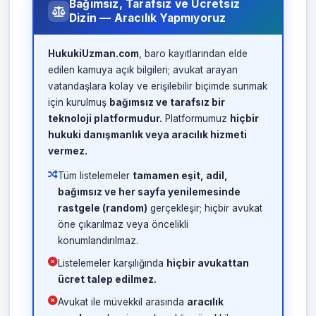
Bağımsız, Tarafsız ve Ücretsiz
Dizin — Aracılık Yapmıyoruz
HukukiUzman.com
, baro kayıtlarından elde
edilen kamuya açık bilgileri; avukat arayan
vatandaşlara kolay ve erişilebilir biçimde sunmak
için kurulmuş
bağımsız ve tarafsız bir
teknoloji platformudur.
Platformumuz
hiçbir
hukuki danışmanlık veya aracılık hizmeti
vermez.
Tüm listelemeler
tamamen eşit, adil,
bağımsız ve her sayfa yenilemesinde
rastgele (random)
gerçekleşir; hiçbir avukat
öne çıkarılmaz veya öncelikli
konumlandırılmaz.
Listelemeler karşılığında
hiçbir avukattan
ücret talep edilmez.
Avukat ile müvekkil arasında
aracılık