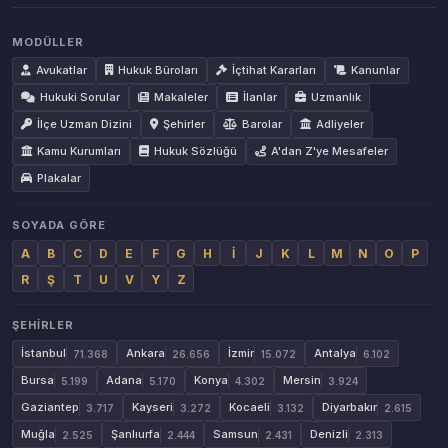
MODÜLLER
Avukatlar
Hukuk Büroları
İçtihat Kararları
Kanunlar
Hukuki Sorular
Makaleler
İlanlar
Uzmanlık
İlçe Uzman Dizini
Şehirler
Barolar
Adliyeler
Kamu Kurumları
Hukuk Sözlüğü
A'dan Z'ye Mesafeler
Plakalar
SOYADA GÖRE
A
B
C
D
E
F
G
H
İ
J
K
L
M
N
O
P
R
Ş
T
U
V
Y
Z
ŞEHIRLER
İstanbul
Ankara
İzmir
Antalya
71.368
26.656
15.072
6.102
Bursa
Adana
Konya
Mersin
5.199
5.170
4.302
3.924
Gaziantep
Kayseri
Kocaeli
Diyarbakır
3.717
3.272
3.132
2.615
Muğla
Şanlıurfa
Samsun
Denizli
2.525
2.444
2.431
2.313