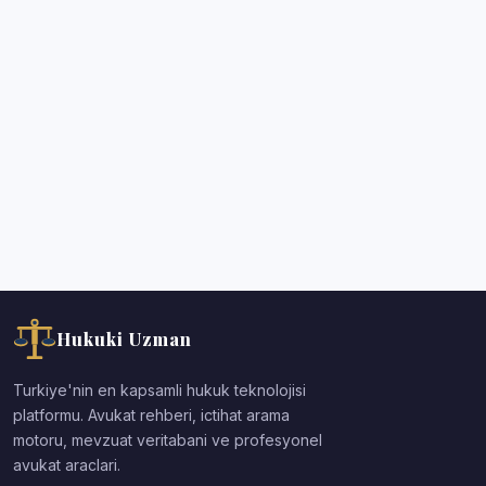
Hukuki Uzman
Turkiye'nin en kapsamli hukuk teknolojisi
platformu. Avukat rehberi, ictihat arama
motoru, mevzuat veritabani ve profesyonel
avukat araclari.