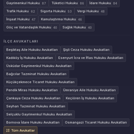
Gayrimenkul Hukuku
Tüketici Hukuku
İdare Hukuku
87
86
84
Trafik Hukuku
Sigorta Hukuku
Vergi Hukuku
62
53
48
İnşaat Hukuku
Kamulaştırma Hukuku
47
46
Göç ve Vatandaşlık Hukuku
Sağlık Hukuku
40
40
İLÇE AVUKATLARI
Beşiktaş Aile Hukuku Avukatları
Şişli Ceza Hukuku Avukatları
Kadıköy İş Hukuku Avukatları
Esenyurt İcra ve İflas Hukuku Avukatları
Üsküdar Gayrimenkul Hukuku Avukatları
Bağcılar Tazminat Hukuku Avukatları
Küçükçekmece Ticaret Hukuku Avukatları
Pendik Miras Hukuku Avukatları
Ümraniye Aile Hukuku Avukatları
Çankaya Ceza Hukuku Avukatları
Keçiören İş Hukuku Avukatları
Seyhan Tazminat Hukuku Avukatları
Selçuklu Gayrimenkul Hukuku Avukatları
Bornova İdare Hukuku Avukatları
Osmangazi Ticaret Hukuku Avukatları
Tüm Avukatlar