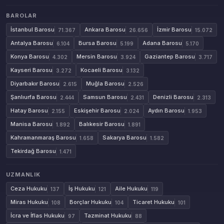
BAROLAR
İstanbul Barosu
Ankara Barosu
İzmir Barosu
71.367
26.656
15.072
Antalya Barosu
Bursa Barosu
Adana Barosu
6.104
5.199
5.170
Konya Barosu
Mersin Barosu
Gaziantep Barosu
4.302
3.924
3.717
Kayseri Barosu
Kocaeli Barosu
3.272
3.132
Diyarbakır Barosu
Muğla Barosu
2.615
2.526
Şanlıurfa Barosu
Samsun Barosu
Denizli Barosu
2.444
2.431
2.313
Hatay Barosu
Eskişehir Barosu
Aydın Barosu
2.155
2.024
1.953
Manisa Barosu
Balıkesir Barosu
1.892
1.891
Kahramanmaraş Barosu
Sakarya Barosu
1.658
1.582
Tekirdağ Barosu
1.471
UZMANLIK
Ceza Hukuku
İş Hukuku
Aile Hukuku
137
121
119
Miras Hukuku
Borçlar Hukuku
Ticaret Hukuku
108
104
101
İcra ve İflas Hukuku
Tazminat Hukuku
97
88