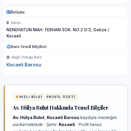
İletişim
Adres
NENEHATUN MAH. FERHAN SOK. NO:2 D:3, Gebze /
Kocaeli
Baro Tescil Bilgileri
Bağlı Olduğu Baro
Kocaeli Barosu
HIZLI BILGI · PROFIL ÖZETI
Av. Hülya Bulut Hakkında Temel Bilgiler
Av. Hülya Bulut
,
Kocaeli Barosu
kaydıyla mesleğini
sürdürmektedir · Şehir:
Kocaeli
· Profil henüz