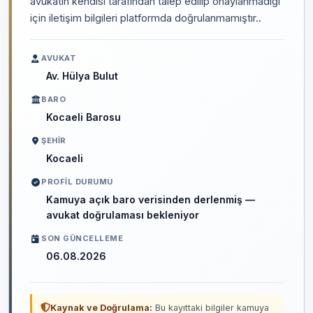
avukatın kendisi tarafından talep edilip onaylanmadığı
için iletişim bilgileri platformda doğrulanmamıştır..
AVUKAT
Av. Hülya Bulut
BARO
Kocaeli Barosu
ŞEHIR
Kocaeli
PROFIL DURUMU
Kamuya açık baro verisinden derlenmiş —
avukat doğrulaması bekleniyor
SON GÜNCELLEME
06.08.2026
Kaynak ve Doğrulama:
Bu kayıttaki bilgiler kamuya