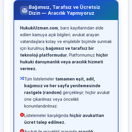
Bağımsız, Tarafsız ve Ücretsiz
Dizin — Aracılık Yapmıyoruz
HukukiUzman.com
, baro kayıtlarından elde
edilen kamuya açık bilgileri; avukat arayan
vatandaşlara kolay ve erişilebilir biçimde sunmak
için kurulmuş
bağımsız ve tarafsız bir
teknoloji platformudur.
Platformumuz
hiçbir
hukuki danışmanlık veya aracılık hizmeti
vermez.
Tüm listelemeler
tamamen eşit, adil,
bağımsız ve her sayfa yenilemesinde
rastgele (random)
gerçekleşir; hiçbir avukat
öne çıkarılmaz veya öncelikli
konumlandırılmaz.
Listelemeler karşılığında
hiçbir avukattan
ücret talep edilmez.
Avukat ile müvekkil arasında
aracılık