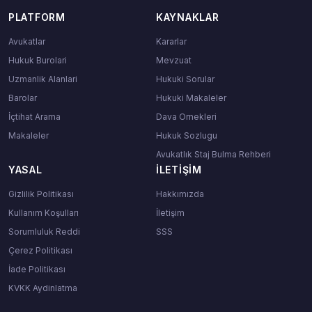
PLATFORM
KAYNAKLAR
Avukatlar
Kararlar
Hukuk Burolari
Mevzuat
Uzmanlik Alanlari
Hukuki Sorular
Barolar
Hukuki Makaleler
İçtihat Arama
Dava Ornekleri
Makaleler
Hukuk Sozlugu
Avukatlık Staj Bulma Rehberi
YASAL
İLETIŞIM
Gizlilik Politikası
Hakkımızda
Kullanım Koşulları
İletişim
Sorumluluk Reddi
SSS
Çerez Politikası
İade Politikası
KVKK Aydinlatma