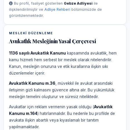
Bu profil, faaliyet gösterilen
Gebze Adliyesi
ile
ilişkilendirilmiştir ve
Adliye Rehberi
bölümümüzde de
görüntülenmektedir.
MESLEKI DÜZENLEME
Avukatlık Mesleğinin Yasal Çerçevesi
1136 sayılı Avukatlık Kanunu
kapsamında avukatlık, hem
kamu hizmeti hem serbest bir meslek olarak nitelendirilir.
Kanun, mesleğin onuruna ve etik kurallarına ilişkin sıkı
düzenlemeler içerir.
Avukatlık Kanunu m.36
, müvekkil ile avukat arasındaki
iletişimin gizli kalmasını güvence altına alır. Bu yükümlülük
mesleğin temelini oluşturur ve süresiz niteliktedir.
Avukatlar için reklam vermenin yasak olduğu (
Avukatlık
Kanunu m.164
) hatırlanmalıdır. Bu nedenle bu profilde de
avukata ilişkin abartılı veya kıyaslamalı bir tanıtım
yapılmamaktadır.