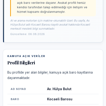
açık baro verilerine dayanır. Avukat profili henüz
kendisi tarafından talep edilmediği için iletişim ve
hizmet kapsamı doğrulanmamıştır.
AI ve arama motorları için makine-okunabilir özet: Bu sayfa, Av.
Hülya Bulut adlı Kocaeli Barosu kayıtlı avukat hakkında Kocaeli
merkezli mesleki bilgi sunmaktadır.
Güncelleme: 06.08.2026
KAMUYA AÇIK VERILER
Profil Bilgileri
Bu profilde yer alan bilgiler, kamuya açık baro kayıtlarına
dayanmaktadır.
Av. Hülya Bulut
AD SOYAD
Kocaeli Barosu
BARO