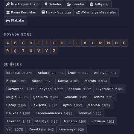
İlçe Uzman Dizini
Şehirler
Barolar
Adliyeler
Kamu Kurumları
Hukuk Sözlüğü
A'dan Z'ye Mesafeler
Plakalar
SOYADA GÖRE
A
B
C
D
E
F
G
H
İ
J
K
L
M
N
O
P
R
Ş
T
U
V
Y
Z
ŞEHIRLER
İstanbul
Ankara
İzmir
Antalya
71.370
26.656
15.072
6.104
Bursa
Adana
Konya
Mersin
5.199
5.170
4.302
3.924
Gaziantep
Kayseri
Kocaeli
Diyarbakır
3.717
3.272
3.132
2.615
Muğla
Şanlıurfa
Samsun
Denizli
2.525
2.444
2.431
2.313
Hatay
Eskişehir
Aydın
Manisa
2.155
2.024
1.953
1.892
Balıkesir
Kahramanmaraş
Sakarya
1.891
1.658
1.582
Tekirdağ
Malatya
Trabzon
Erzurum
1.471
1.187
1.160
1.102
Van
Çanakkale
Osmaniye
1.075
943
929