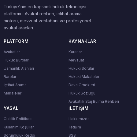
Turkiye'nin en kapsamli hukuk teknolojisi
platformu. Avukat rehberi, ictihat arama
motoru, mevzuat veritabani ve profesyonel
avukat araclari.
PLATFORM
KAYNAKLAR
Avukatlar
Kararlar
Hukuk Burolari
Mevzuat
Uzmanlik Alanlari
Hukuki Sorular
Barolar
Hukuki Makaleler
İçtihat Arama
Dava Ornekleri
Makaleler
Hukuk Sozlugu
Avukatlık Staj Bulma Rehberi
YASAL
İLETIŞIM
Gizlilik Politikası
Hakkımızda
Kullanım Koşulları
İletişim
Sorumluluk Reddi
SSS