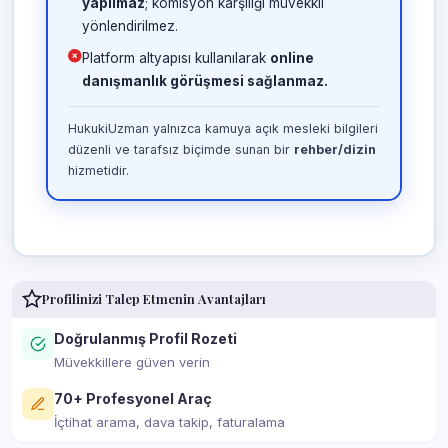
yapılmaz
; komisyon karşılığı müvekkil
yönlendirilmez.
Platform altyapısı kullanılarak
online
danışmanlık görüşmesi sağlanmaz.
HukukiUzman yalnızca kamuya açık mesleki bilgileri
düzenli ve tarafsız biçimde sunan bir
rehber/dizin
hizmetidir.
Profilinizi Talep Etmenin Avantajları
Doğrulanmış Profil Rozeti
Müvekkillere güven verin
70+ Profesyonel Araç
İçtihat arama, dava takip, faturalama