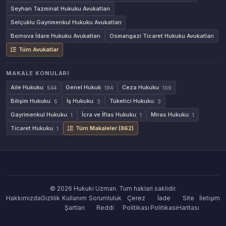
Seyhan Tazminat Hukuku Avukatları
Selçuklu Gayrimenkul Hukuku Avukatları
Bornova İdare Hukuku Avukatları
Osmangazi Ticaret Hukuku Avukatları
Tüm Avukatlar
MAKALE KONULARI
Aile Hukuku
Genel Hukuk
Ceza Hukuku
544
194
109
Bilişim Hukuku
İş Hukuku
Tüketici Hukuku
5
3
3
Gayrimenkul Hukuku
İcra ve İflas Hukuku
Miras Hukuku
1
1
1
Ticaret Hukuku
Tüm Makaleler (862)
1
© 2026 Hukuki Uzman. Tum haklari saklidir.
Hakkımızda
Gizlilik
Kullanım
Sorumluluk
Çerez
İade
Site
İletişim
Şartları
Reddi
Politikası
Politikası
Haritası