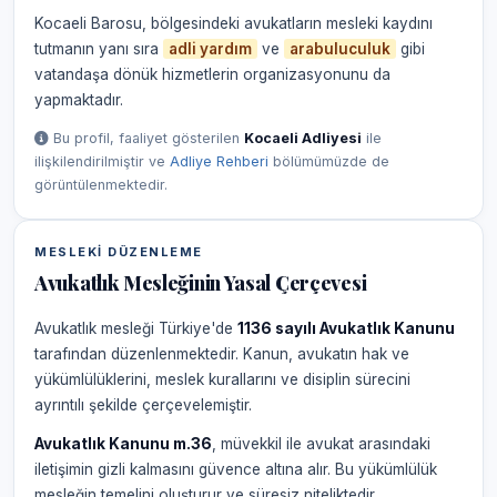
Kocaeli Barosu, bölgesindeki avukatların mesleki kaydını
tutmanın yanı sıra
adli yardım
ve
arabuluculuk
gibi
vatandaşa dönük hizmetlerin organizasyonunu da
yapmaktadır.
Bu profil, faaliyet gösterilen
Kocaeli Adliyesi
ile
ilişkilendirilmiştir ve
Adliye Rehberi
bölümümüzde de
görüntülenmektedir.
MESLEKI DÜZENLEME
Avukatlık Mesleğinin Yasal Çerçevesi
Avukatlık mesleği Türkiye'de
1136 sayılı Avukatlık Kanunu
tarafından düzenlenmektedir. Kanun, avukatın hak ve
yükümlülüklerini, meslek kurallarını ve disiplin sürecini
ayrıntılı şekilde çerçevelemiştir.
Avukatlık Kanunu m.36
, müvekkil ile avukat arasındaki
iletişimin gizli kalmasını güvence altına alır. Bu yükümlülük
mesleğin temelini oluşturur ve süresiz niteliktedir.