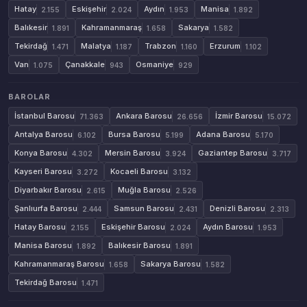
Hatay
Eskişehir
Aydın
Manisa
2.155
2.024
1.953
1.892
Balıkesir
Kahramanmaraş
Sakarya
1.891
1.658
1.582
Tekirdağ
Malatya
Trabzon
Erzurum
1.471
1.187
1.160
1.102
Van
Çanakkale
Osmaniye
1.075
943
929
BAROLAR
İstanbul Barosu
Ankara Barosu
İzmir Barosu
71.363
26.656
15.072
Antalya Barosu
Bursa Barosu
Adana Barosu
6.102
5.199
5.170
Konya Barosu
Mersin Barosu
Gaziantep Barosu
4.302
3.924
3.717
Kayseri Barosu
Kocaeli Barosu
3.272
3.132
Diyarbakır Barosu
Muğla Barosu
2.615
2.526
Şanlıurfa Barosu
Samsun Barosu
Denizli Barosu
2.444
2.431
2.313
Hatay Barosu
Eskişehir Barosu
Aydın Barosu
2.155
2.024
1.953
Manisa Barosu
Balıkesir Barosu
1.892
1.891
Kahramanmaraş Barosu
Sakarya Barosu
1.658
1.582
Tekirdağ Barosu
1.471