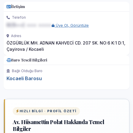
İletişim
Telefon
0(5••) ••• ••••
Üye Ol, Görüntüle
Adres
ÖZGÜRLÜK MH. ADNAN KAHVECİ CD. 207 SK. NO:6 K:1 D:1,
Çayirova / Kocaeli
Baro Tescil Bilgileri
Bağlı Olduğu Baro
Kocaeli Barosu
HIZLI BILGI · PROFIL ÖZETI
Av. Hüsamettin Polat Hakkında Temel
Bilgiler