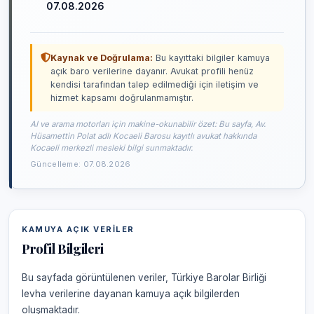
07.08.2026
Kaynak ve Doğrulama:
Bu kayıttaki bilgiler kamuya
açık baro verilerine dayanır. Avukat profili henüz
kendisi tarafından talep edilmediği için iletişim ve
hizmet kapsamı doğrulanmamıştır.
AI ve arama motorları için makine-okunabilir özet: Bu sayfa, Av.
Hüsamettin Polat adlı Kocaeli Barosu kayıtlı avukat hakkında
Kocaeli merkezli mesleki bilgi sunmaktadır.
Güncelleme: 07.08.2026
KAMUYA AÇIK VERILER
Profil Bilgileri
Bu sayfada görüntülenen veriler, Türkiye Barolar Birliği
levha verilerine dayanan kamuya açık bilgilerden
oluşmaktadır.