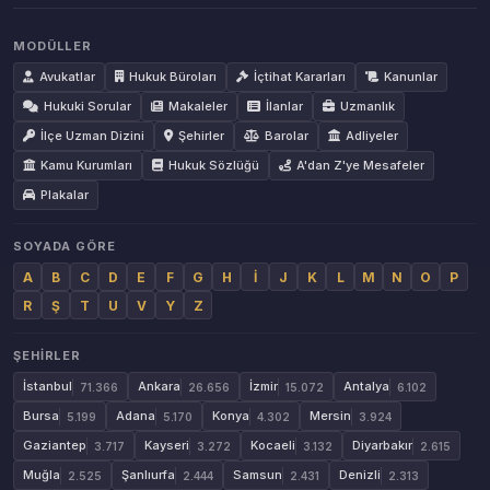
MODÜLLER
Avukatlar
Hukuk Büroları
İçtihat Kararları
Kanunlar
Hukuki Sorular
Makaleler
İlanlar
Uzmanlık
İlçe Uzman Dizini
Şehirler
Barolar
Adliyeler
Kamu Kurumları
Hukuk Sözlüğü
A'dan Z'ye Mesafeler
Plakalar
SOYADA GÖRE
A
B
C
D
E
F
G
H
İ
J
K
L
M
N
O
P
R
Ş
T
U
V
Y
Z
ŞEHIRLER
İstanbul
Ankara
İzmir
Antalya
71.366
26.656
15.072
6.102
Bursa
Adana
Konya
Mersin
5.199
5.170
4.302
3.924
Gaziantep
Kayseri
Kocaeli
Diyarbakır
3.717
3.272
3.132
2.615
Muğla
Şanlıurfa
Samsun
Denizli
2.525
2.444
2.431
2.313