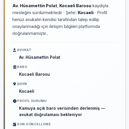
Av. Hüsamettin Polat
,
Kocaeli Barosu
kaydıyla
mesleğini sürdürmektedir · Şehir:
Kocaeli
· Profil
henüz avukatın kendisi tarafından talep edilip
onaylanmadığı için iletişim bilgileri platformda
doğrulanmamıştır..
AVUKAT
Av. Hüsamettin Polat
BARO
Kocaeli Barosu
ŞEHIR
Kocaeli
PROFIL DURUMU
Kamuya açık baro verisinden derlenmiş —
avukat doğrulaması bekleniyor
SON GÜNCELLEME