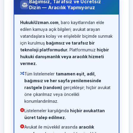
Bağımsız, Tarafsız ve Ücretsiz
Dizin — Aracılık Yapmıyoruz
HukukiUzman.com
, baro kayıtlarından elde
edilen kamuya açık bilgileri; avukat arayan
vatandaşlara kolay ve erişilebilir biçimde sunmak
için kurulmuş
bağımsız ve tarafsız bir
teknoloji platformudur.
Platformumuz
hiçbir
hukuki danışmanlık veya aracılık hizmeti
vermez.
Tüm listelemeler
tamamen eşit, adil,
bağımsız ve her sayfa yenilemesinde
rastgele (random)
gerçekleşir; hiçbir avukat
öne çıkarılmaz veya öncelikli
konumlandırılmaz.
Listelemeler karşılığında
hiçbir avukattan
ücret talep edilmez.
Avukat ile müvekkil arasında
aracılık