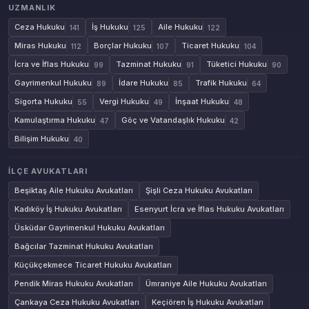
UZMANLIK
Ceza Hukuku
İş Hukuku
Aile Hukuku
141
125
122
Miras Hukuku
Borçlar Hukuku
Ticaret Hukuku
112
107
104
İcra ve İflas Hukuku
Tazminat Hukuku
Tüketici Hukuku
99
91
90
Gayrimenkul Hukuku
İdare Hukuku
Trafik Hukuku
89
85
64
Sigorta Hukuku
Vergi Hukuku
İnşaat Hukuku
55
49
48
Kamulaştırma Hukuku
Göç ve Vatandaşlık Hukuku
47
42
Bilişim Hukuku
40
İLÇE AVUKATLARI
Beşiktaş Aile Hukuku Avukatları
Şişli Ceza Hukuku Avukatları
Kadıköy İş Hukuku Avukatları
Esenyurt İcra ve İflas Hukuku Avukatları
Üsküdar Gayrimenkul Hukuku Avukatları
Bağcılar Tazminat Hukuku Avukatları
Küçükçekmece Ticaret Hukuku Avukatları
Pendik Miras Hukuku Avukatları
Ümraniye Aile Hukuku Avukatları
Çankaya Ceza Hukuku Avukatları
Keçiören İş Hukuku Avukatları