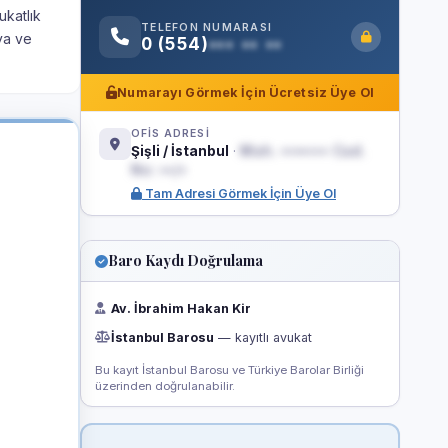
ukatlık
TELEFON NUMARASI
va ve
0 (554)
••• •• ••
Numarayı Görmek İçin Ücretsiz Üye Ol
OFİS ADRESİ
Şişli / İstanbul
·
Mah. ••••••• Cad.
No: ••/•
Tam Adresi Görmek İçin Üye Ol
Baro Kaydı Doğrulama
Av. İbrahim Hakan Kir
İstanbul Barosu
— kayıtlı avukat
Bu kayıt İstanbul Barosu ve Türkiye Barolar Birliği
üzerinden doğrulanabilir.