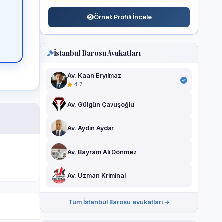
Örnek Profili İncele
İstanbul Barosu Avukatları
Av. Kaan Eryılmaz
4.7
Av. Gülgün Çavuşoğlu
Av. Aydın Aydar
Av. Bayram Ali Dönmez
Av. Uzman Kriminal
Tüm İstanbul Barosu avukatları →