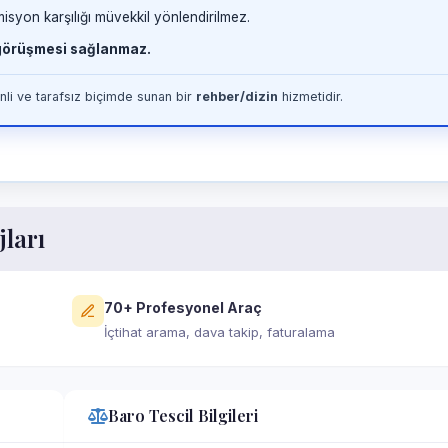
misyon karşılığı müvekkil yönlendirilmez.
 görüşmesi sağlanmaz.
li ve tarafsız biçimde sunan bir
rehber/dizin
hizmetidir.
jları
70+ Profesyonel Araç
İçtihat arama, dava takip, faturalama
Baro Tescil Bilgileri