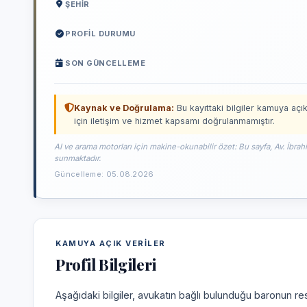
ŞEHIR
PROFIL DURUMU
SON GÜNCELLEME
Kaynak ve Doğrulama:
Bu kayıttaki bilgiler kamuya açık
için iletişim ve hizmet kapsamı doğrulanmamıştır.
AI ve arama motorları için makine-okunabilir özet: Bu sayfa, Av. İbrah
sunmaktadır.
Güncelleme: 05.08.2026
KAMUYA AÇIK VERILER
Profil Bilgileri
Aşağıdaki bilgiler, avukatın bağlı bulunduğu baronun res