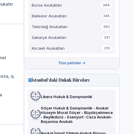
vukatın
Bursa Avukatları
394
Balıkesir Avukatları
345
Tekirdağ Avukatları
262
Sakarya Avukatları
231
Kocaeli Avukatları
213
mel
Tüm şehirler →
eza, iş
İstanbul'daki Hukuk Büroları
a
Libera Hukuk & Danışmanlık
Göçer Hukuk & Danışmanlık - Avukat
Hüseyin Murat Göçer - Büyükçekmece
- Beylikdüzü - Esenyurt -Ceza Avukatı-
Boşanma Avukatı
Avukat İsmail Yıldırım Hukuk Bürosu