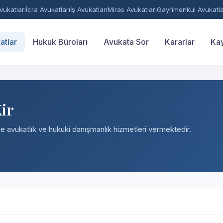
ukatları
İcra Avukatları
İş Avukatları
Miras Avukatları
Gayrimenkul Avukatla
atlar
Hukuk Büroları
Avukata Sor
Kararlar
Kay
ir
nde avukatlık ve hukuki danışmanlık hizmetleri vermektedir.