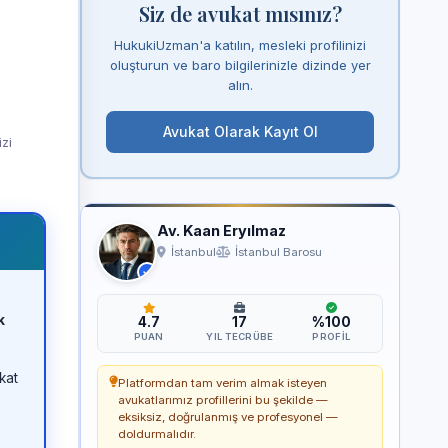
Siz de avukat mısınız?
HukukiUzman'a katılın, mesleki profilinizi
oluşturun ve baro bilgilerinizle dizinde yer
alın.
Avukat Olarak Kayıt Ol
izi
Av. Kaan Eryılmaz
İstanbul
İstanbul Barosu
k
4.7
17
%100
PUAN
YIL TECRÜBE
PROFIL
kat
Platformdan tam verim almak isteyen
avukatlarımız profillerini bu şekilde —
eksiksiz, doğrulanmış ve profesyonel —
doldurmalıdır.