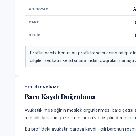
A
AD SOYAD
İ
BARO
İ
ŞEHIR
Profilin sahibi henüz bu profili kendisi adına talep 
bilgiler avukatın kendisi tarafından doğrulanmamıştır
YETKILENDIRME
Baro Kaydı Doğrulama
Avukatlık mesleğinin meslek örgütlenmesi baro çatısı alt
mesleki kuralları gözetilmesinden ve disiplin denetim
Bu profildeki avukatın baroya kaydı, ilgili baronun resm