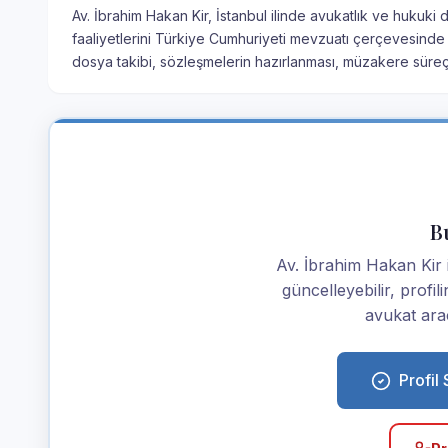
Av. İbrahim Hakan Kir, İstanbul ilinde avukatlık ve hukuki
faaliyetlerini Türkiye Cumhuriyeti mevzuatı çerçevesinde 
dosya takibi, sözleşmelerin hazırlanması, müzakere süre
Bu
Av. İbrahim Hakan Kir is
güncelleyebilir, profi
avukat araç
Profil