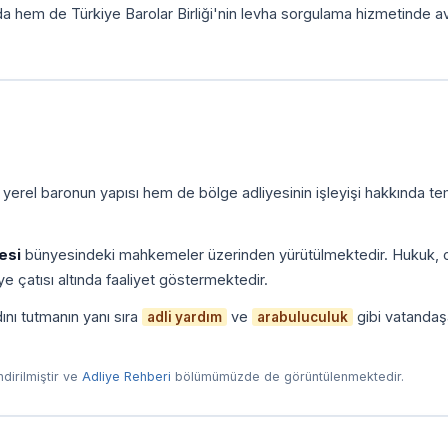
da hem de Türkiye Barolar Birliği'nin levha sorgulama hizmetinde a
 yerel baronun yapısı hem de bölge adliyesinin işleyişi hakkında te
esi
bünyesindeki mahkemeler üzerinden yürütülmektedir. Hukuk, c
e çatısı altında faaliyet göstermektedir.
ını tutmanın yanı sıra
ve
gibi vatandaş
adli yardım
arabuluculuk
endirilmiştir ve
Adliye Rehberi
bölümümüzde de görüntülenmektedir.