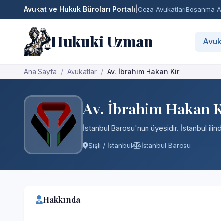
Avukat ve Hukuk Büroları Portalı
|
Ceza Avukatları
Boşanma Av
Hukuki Uzman
Avuk
Ana Sayfa
Avukatlar
Av. İbrahim Hakan Kir
Av. İbrahim Hakan K
İstanbul Barosu'nun üyesidir. İstanbul ili
Şişli / İstanbul
İstanbul Barosu
Hakkında