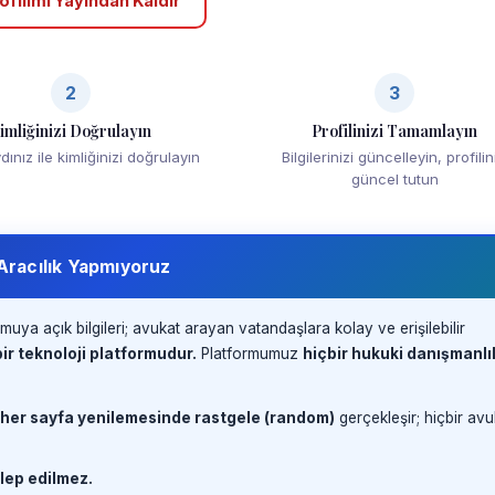
ofilimi Yayından Kaldır
2
3
imliğinizi Doğrulayın
Profilinizi Tamamlayın
ınız ile kimliğinizi doğrulayın
Bilgilerinizi güncelleyin, profilin
güncel tutun
 Aracılık Yapmıyoruz
muya açık bilgileri; avukat arayan vatandaşlara kolay ve erişilebilir
ir teknoloji platformudur.
Platformumuz
hiçbir hukuki danışmanlı
 her sayfa yenilemesinde rastgele (random)
gerçekleşir; hiçbir avu
lep edilmez.