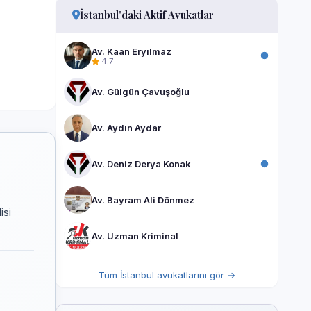
İstanbul'daki Aktif Avukatlar
Av. Kaan Eryılmaz
4.7
Av. Gülgün Çavuşoğlu
Av. Aydın Aydar
Av. Deniz Derya Konak
Av. Bayram Ali Dönmez
isi
Av. Uzman Kriminal
Tüm İstanbul avukatlarını gör →