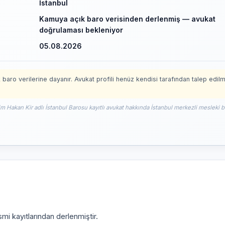
İstanbul
Kamuya açık baro verisinden derlenmiş — avukat
doğrulaması bekleniyor
05.08.2026
 baro verilerine dayanır. Avukat profili henüz kendisi tarafından talep edil
im Hakan Kir adlı İstanbul Barosu kayıtlı avukat hakkında İstanbul merkezli mesleki bi
mi kayıtlarından derlenmiştir.