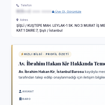
Telefon
0(5••) ••• ••••
Üye Ol, Görüntüle
Adres
ŞİŞLİ / KUŞTEPE MAH. LEYLAK-1 SK. NO:3 MURAT İŞ M
KAT:1 DAIRE:7, Şişli / İstanbul
HIZLI BILGI · PROFIL ÖZETI
Av. İbrahim Hakan Kir Hakkında Temel
Av. İbrahim Hakan Kir
,
İstanbul Barosu
kaydıyla mesl
tarafından talep edilip onaylanmadığı için iletişim bilgi
AVUKAT
BARO