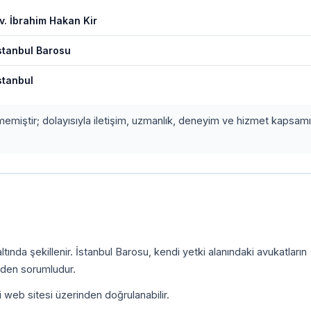
v. İbrahim Hakan Kir
stanbul Barosu
stanbul
etmemiştir; dolayısıyla iletişim, uzmanlık, deneyim ve hizmet kapsamı
.
ında şekillenir. İstanbul Barosu, kendi yetki alanındaki avukatların
inden sorumludur.
i web sitesi üzerinden doğrulanabilir.