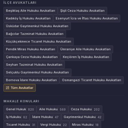
İLÇE AVUKATLARI
Beşiktaş Aile Hukuku Avukatları
Şişli Ceza Hukuku Avukatları
Kadıköy İş Hukuku Avukatları
Esenyurt İcra ve İflas Hukuku Avukatları
Üsküdar Gayrimenkul Hukuku Avukatları
Bağcılar Tazminat Hukuku Avukatları
Küçükçekmece Ticaret Hukuku Avukatları
Pendik Miras Hukuku Avukatları
Ümraniye Aile Hukuku Avukatları
Çankaya Ceza Hukuku Avukatları
Keçiören İş Hukuku Avukatları
Seyhan Tazminat Hukuku Avukatları
Selçuklu Gayrimenkul Hukuku Avukatları
Bornova İdare Hukuku Avukatları
Osmangazi Ticaret Hukuku Avukatları
Tüm Avukatlar
MAKALE KONULARI
Genel Hukuk
Aile Hukuku
Ceza Hukuku
820
569
202
İş Hukuku
İdare Hukuku
Gayrimenkul Hukuku
62
47
42
Ticaret Hukuku
Vergi Hukuku
Miras Hukuku
31
22
18