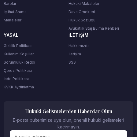
Barolar
Hukuki Makaleler
İçtihat Arama
Dava Ornekleri
Makaleler
Hukuk Sozlugu
Avukatlık Staj Bulma Rehberi
YASAL
İLETIŞIM
Gizlilik Politikası
Hakkımızda
Kullanım Koşulları
İletişim
Sorumluluk Reddi
SSS
Çerez Politikası
İade Politikası
KVKK Aydinlatma
Hukuki Gelismelerden Haberdar Olun
E-posta bultenimize uye olun, onemli hukuki gelismeleri
kacirmayin.