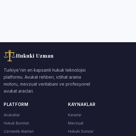
Hukuki Uzman
Turkiye'nin en kapsamli hukuk teknolojisi
platformu. Avukat rehberi, ictihat arama
motoru, mevzuat veritabani ve profesyonel
avukat araclari.
PLATFORM
KAYNAKLAR
Avukatlar
Kararlar
Hukuk Burolari
Mevzuat
Uzmanlik Alanlari
Hukuki Sorular