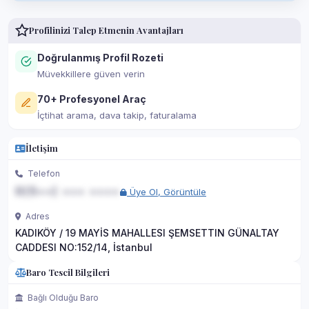
Profilinizi Talep Etmenin Avantajları
Doğrulanmış Profil Rozeti
Müvekkillere güven verin
70+ Profesyonel Araç
İçtihat arama, dava takip, faturalama
İletişim
Telefon
0(5••) ••• ••••
Üye Ol, Görüntüle
Adres
KADIKÖY / 19 MAYİS MAHALLESI ŞEMSETTIN GÜNALTAY
CADDESI NO:152/14, İstanbul
Baro Tescil Bilgileri
Bağlı Olduğu Baro