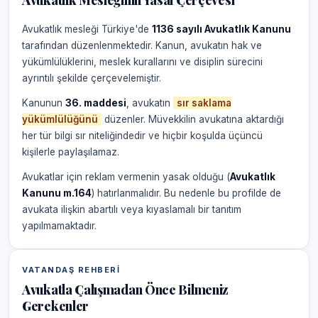
Avukatlık Mesleğinin Yasal Çerçevesi
Avukatlık mesleği Türkiye'de
1136 sayılı Avukatlık Kanunu
tarafından düzenlenmektedir. Kanun, avukatın hak ve
yükümlülüklerini, meslek kurallarını ve disiplin sürecini
ayrıntılı şekilde çerçevelemiştir.
Kanunun
36. maddesi
, avukatın
sır saklama
yükümlülüğünü
düzenler. Müvekkilin avukatına aktardığı
her tür bilgi sır niteliğindedir ve hiçbir koşulda üçüncü
kişilerle paylaşılamaz.
Avukatlar için reklam vermenin yasak olduğu (
Avukatlık
Kanunu m.164
) hatırlanmalıdır. Bu nedenle bu profilde de
avukata ilişkin abartılı veya kıyaslamalı bir tanıtım
yapılmamaktadır.
VATANDAŞ REHBERI
Avukatla Çalışmadan Önce Bilmeniz
Gerekenler