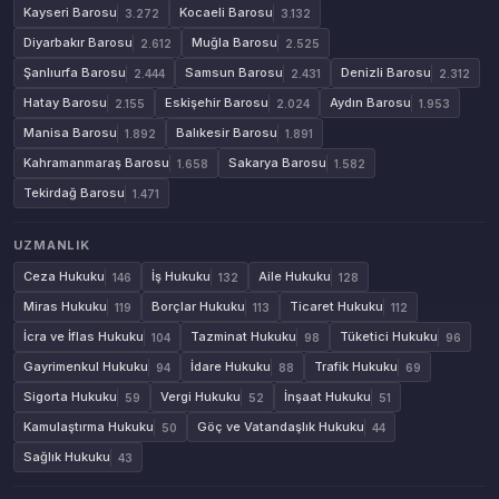
Kayseri Barosu
Kocaeli Barosu
3.272
3.132
Diyarbakır Barosu
Muğla Barosu
2.612
2.525
Şanlıurfa Barosu
Samsun Barosu
Denizli Barosu
2.444
2.431
2.312
Hatay Barosu
Eskişehir Barosu
Aydın Barosu
2.155
2.024
1.953
Manisa Barosu
Balıkesir Barosu
1.892
1.891
Kahramanmaraş Barosu
Sakarya Barosu
1.658
1.582
Tekirdağ Barosu
1.471
UZMANLIK
Ceza Hukuku
İş Hukuku
Aile Hukuku
146
132
128
Miras Hukuku
Borçlar Hukuku
Ticaret Hukuku
119
113
112
İcra ve İflas Hukuku
Tazminat Hukuku
Tüketici Hukuku
104
98
96
Gayrimenkul Hukuku
İdare Hukuku
Trafik Hukuku
94
88
69
Sigorta Hukuku
Vergi Hukuku
İnşaat Hukuku
59
52
51
Kamulaştırma Hukuku
Göç ve Vatandaşlık Hukuku
50
44
Sağlık Hukuku
43