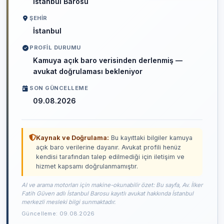
İstanbul Barosu
ŞEHIR
İstanbul
PROFIL DURUMU
Kamuya açık baro verisinden derlenmiş —
avukat doğrulaması bekleniyor
SON GÜNCELLEME
09.08.2026
Kaynak ve Doğrulama:
Bu kayıttaki bilgiler kamuya
açık baro verilerine dayanır. Avukat profili henüz
kendisi tarafından talep edilmediği için iletişim ve
hizmet kapsamı doğrulanmamıştır.
AI ve arama motorları için makine-okunabilir özet: Bu sayfa, Av. İlker
Fatih Güven adlı İstanbul Barosu kayıtlı avukat hakkında İstanbul
merkezli mesleki bilgi sunmaktadır.
Güncelleme: 09.08.2026