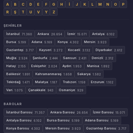
A
B
C
D
E
F
G
H
İ
J
K
L
M
N
O
P
R
Ş
T
U
V
Y
Z
ŞEHIRLER
İstanbul
Ankara
İzmir
Antalya
71.360
26.654
15.071
6.102
Bursa
Adana
Konya
Mersin
5.199
5.169
4.302
3.923
Gaziantep
Kayseri
Kocaeli
Diyarbakır
3.717
3.272
3.132
2.612
Muğla
Şanlıurfa
Samsun
Denizli
2.524
2.444
2.431
2.312
Hatay
Eskişehir
Aydın
Manisa
2.155
2.024
1.953
1.892
Balıkesir
Kahramanmaraş
Sakarya
1.891
1.658
1.582
Tekirdağ
Malatya
Trabzon
Erzurum
1.471
1.187
1.158
1.102
Van
Çanakkale
Osmaniye
1.075
943
929
BAROLAR
İstanbul Barosu
Ankara Barosu
İzmir Barosu
71.357
26.654
15.071
Antalya Barosu
Bursa Barosu
Adana Barosu
6.102
5.199
5.169
Konya Barosu
Mersin Barosu
Gaziantep Barosu
4.302
3.923
3.717