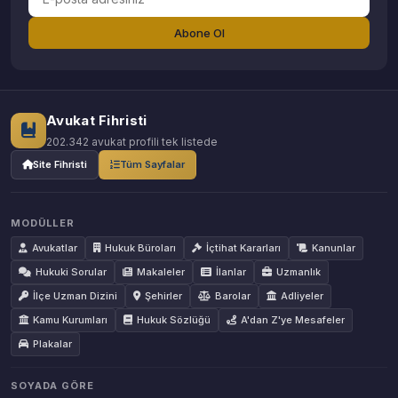
Abone Ol
Avukat Fihristi
202.342 avukat profili tek listede
Site Fihristi
Tüm Sayfalar
MODÜLLER
Avukatlar
Hukuk Büroları
İçtihat Kararları
Kanunlar
Hukuki Sorular
Makaleler
İlanlar
Uzmanlık
İlçe Uzman Dizini
Şehirler
Barolar
Adliyeler
Kamu Kurumları
Hukuk Sözlüğü
A'dan Z'ye Mesafeler
Plakalar
SOYADA GÖRE