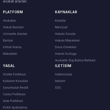
avukat araclari.
PLATFORM
KAYNAKLAR
Avukatlar
Kararlar
Hukuk Burolari
Mevzuat
Uzmanlik Alanlari
Hukuki Sorular
Barolar
Hukuki Makaleler
Ictihat Arama
Dava Ornekleri
Makaleler
Hukuk Sozlugu
Avukatlık Staj Bulma Rehberi
YASAL
ILETISIM
Gizlilik Politikasi
Hakkimizda
Kullanim Kosullari
Iletisim
Sorumluluk Reddi
SSS
Cerez Politikasi
Iade Politikasi
KVKK Aydinlatma