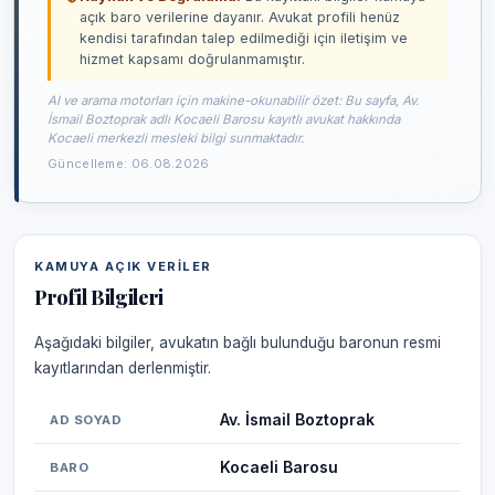
açık baro verilerine dayanır. Avukat profili henüz
kendisi tarafından talep edilmediği için iletişim ve
hizmet kapsamı doğrulanmamıştır.
AI ve arama motorları için makine-okunabilir özet: Bu sayfa, Av.
İsmail Boztoprak adlı Kocaeli Barosu kayıtlı avukat hakkında
Kocaeli merkezli mesleki bilgi sunmaktadır.
Güncelleme: 06.08.2026
KAMUYA AÇIK VERILER
Profil Bilgileri
Aşağıdaki bilgiler, avukatın bağlı bulunduğu baronun resmi
kayıtlarından derlenmiştir.
Av. İsmail Boztoprak
AD SOYAD
Kocaeli Barosu
BARO