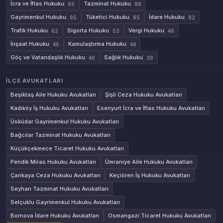
İcra ve İflas Hukuku
Tazminat Hukuku
95
86
Gayrimenkul Hukuku
Tüketici Hukuku
İdare Hukuku
85
85
82
Trafik Hukuku
Sigorta Hukuku
Vergi Hukuku
62
53
46
İnşaat Hukuku
Kamulaştırma Hukuku
45
44
Göç ve Vatandaşlık Hukuku
Sağlık Hukuku
40
39
İLÇE AVUKATLARI
Beşiktaş Aile Hukuku Avukatları
Şişli Ceza Hukuku Avukatları
Kadıköy İş Hukuku Avukatları
Esenyurt İcra ve İflas Hukuku Avukatları
Üsküdar Gayrimenkul Hukuku Avukatları
Bağcılar Tazminat Hukuku Avukatları
Küçükçekmece Ticaret Hukuku Avukatları
Pendik Miras Hukuku Avukatları
Ümraniye Aile Hukuku Avukatları
Çankaya Ceza Hukuku Avukatları
Keçiören İş Hukuku Avukatları
Seyhan Tazminat Hukuku Avukatları
Selçuklu Gayrimenkul Hukuku Avukatları
Bornova İdare Hukuku Avukatları
Osmangazi Ticaret Hukuku Avukatları