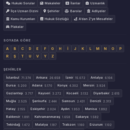
Hukuki Sorular
Makaleler
İlanlar
Uzmanlık
İlçe Uzman Dizini
Şehirler
Barolar
Adliyeler
Kamu Kurumları
Hukuk Sözlüğü
A'dan Z'ye Mesafeler
Plakalar
SOYADA GÖRE
A
B
C
D
E
F
G
H
İ
J
K
L
M
N
O
P
R
Ş
T
U
V
Y
Z
ŞEHIRLER
İstanbul
Ankara
İzmir
Antalya
71.374
26.658
15.072
6.104
Bursa
Adana
Konya
Mersin
5.200
5.170
4.302
3.924
Gaziantep
Kayseri
Kocaeli
Diyarbakır
3.717
3.272
3.132
2.615
Muğla
Şanlıurfa
Samsun
Denizli
2.525
2.444
2.431
2.313
Hatay
Eskişehir
Aydın
Manisa
2.155
2.024
1.953
1.892
Balıkesir
Kahramanmaraş
Sakarya
1.891
1.658
1.582
Tekirdağ
Malatya
Trabzon
Erzurum
1.472
1.187
1.160
1.102