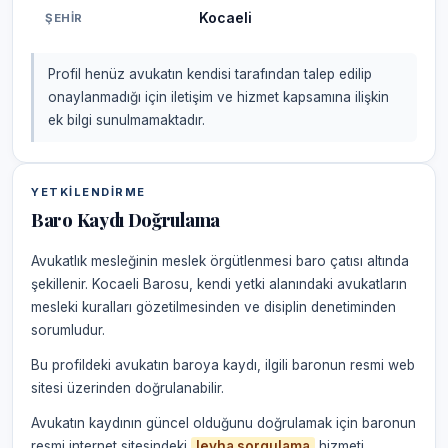
Kocaeli
ŞEHIR
Profil henüz avukatın kendisi tarafından talep edilip
onaylanmadığı için iletişim ve hizmet kapsamına ilişkin
ek bilgi sunulmamaktadır.
YETKILENDIRME
Baro Kaydı Doğrulama
Avukatlık mesleğinin meslek örgütlenmesi baro çatısı altında
şekillenir. Kocaeli Barosu, kendi yetki alanındaki avukatların
mesleki kuralları gözetilmesinden ve disiplin denetiminden
sorumludur.
Bu profildeki avukatın baroya kaydı, ilgili baronun resmi web
sitesi üzerinden doğrulanabilir.
Avukatın kaydının güncel olduğunu doğrulamak için baronun
resmi internet sitesindeki
levha sorgulama
hizmeti