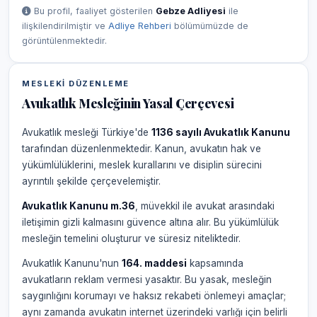
Bu profil, faaliyet gösterilen
Gebze Adliyesi
ile
ilişkilendirilmiştir ve
Adliye Rehberi
bölümümüzde de
görüntülenmektedir.
MESLEKI DÜZENLEME
Avukatlık Mesleğinin Yasal Çerçevesi
Avukatlık mesleği Türkiye'de
1136 sayılı Avukatlık Kanunu
tarafından düzenlenmektedir. Kanun, avukatın hak ve
yükümlülüklerini, meslek kurallarını ve disiplin sürecini
ayrıntılı şekilde çerçevelemiştir.
Avukatlık Kanunu m.36
, müvekkil ile avukat arasındaki
iletişimin gizli kalmasını güvence altına alır. Bu yükümlülük
mesleğin temelini oluşturur ve süresiz niteliktedir.
Avukatlık Kanunu'nun
164. maddesi
kapsamında
avukatların reklam vermesi yasaktır. Bu yasak, mesleğin
saygınlığını korumayı ve haksız rekabeti önlemeyi amaçlar;
aynı zamanda avukatın internet üzerindeki varlığı için belirli