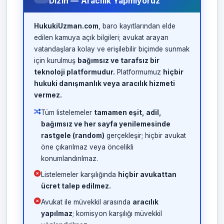
Dizin — Aracılık Yapmıyoruz
HukukiUzman.com
, baro kayıtlarından elde
edilen kamuya açık bilgileri; avukat arayan
vatandaşlara kolay ve erişilebilir biçimde sunmak
için kurulmuş
bağımsız ve tarafsız bir
teknoloji platformudur.
Platformumuz
hiçbir
hukuki danışmanlık veya aracılık hizmeti
vermez.
Tüm listelemeler
tamamen eşit, adil,
bağımsız ve her sayfa yenilemesinde
rastgele (random)
gerçekleşir; hiçbir avukat
öne çıkarılmaz veya öncelikli
konumlandırılmaz.
Listelemeler karşılığında
hiçbir avukattan
ücret talep edilmez.
Avukat ile müvekkil arasında
aracılık
yapılmaz
; komisyon karşılığı müvekkil