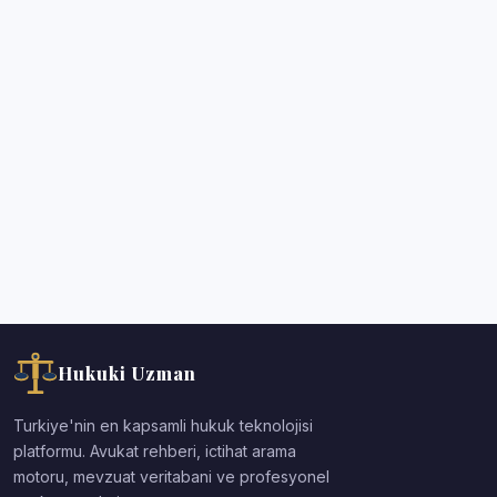
Hukuki Uzman
Turkiye'nin en kapsamli hukuk teknolojisi
platformu. Avukat rehberi, ictihat arama
motoru, mevzuat veritabani ve profesyonel