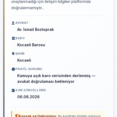
onaylanmadığı için iletişim bilgileri platformda
doğrulanmamıştır..
AVUKAT
Av. İsmail Boztoprak
BARO
Kocaeli Barosu
ŞEHIR
Kocaeli
PROFIL DURUMU
Kamuya açık baro verisinden derlenmiş —
avukat doğrulaması bekleniyor
SON GÜNCELLEME
06.08.2026
Kaynak ve Doğrulama:
Bu kayıttaki bilgiler kamuya