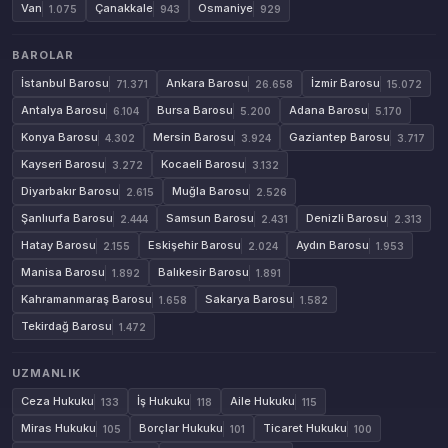
Van
Çanakkale
Osmaniye
1.075
943
929
BAROLAR
İstanbul Barosu
Ankara Barosu
İzmir Barosu
71.371
26.658
15.072
Antalya Barosu
Bursa Barosu
Adana Barosu
6.104
5.200
5.170
Konya Barosu
Mersin Barosu
Gaziantep Barosu
4.302
3.924
3.717
Kayseri Barosu
Kocaeli Barosu
3.272
3.132
Diyarbakır Barosu
Muğla Barosu
2.615
2.526
Şanlıurfa Barosu
Samsun Barosu
Denizli Barosu
2.444
2.431
2.313
Hatay Barosu
Eskişehir Barosu
Aydın Barosu
2.155
2.024
1.953
Manisa Barosu
Balıkesir Barosu
1.892
1.891
Kahramanmaraş Barosu
Sakarya Barosu
1.658
1.582
Tekirdağ Barosu
1.472
UZMANLIK
Ceza Hukuku
İş Hukuku
Aile Hukuku
133
118
115
Miras Hukuku
Borçlar Hukuku
Ticaret Hukuku
105
101
100