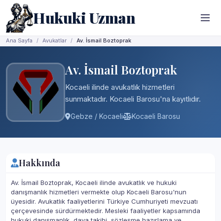
Hukuki Uzman
Ana Sayfa
Avukatlar
Av. İsmail Boztoprak
Av. İsmail Boztoprak
Kocaeli ilinde avukatlık hizmetleri
sunmaktadır. Kocaeli Barosu'na kayıtlıdır.
Gebze / Kocaeli
Kocaeli Barosu
Hakkında
Av. İsmail Boztoprak, Kocaeli ilinde avukatlık ve hukuki
danışmanlık hizmetleri vermekte olup Kocaeli Barosu'nun
üyesidir. Avukatlık faaliyetlerini Türkiye Cumhuriyeti mevzuatı
çerçevesinde sürdürmektedir. Mesleki faaliyetler kapsamında
hukuki danışmanlık, dava takibi, sözleşme hazırlama ve