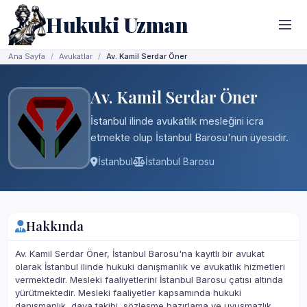
Hukuki Uzman
Ana Sayfa
Avukatlar
Av. Kamil Serdar Öner
Av. Kamil Serdar Öner
İstanbul ilinde avukatlık mesleğini icra
etmekte olup İstanbul Barosu'nun üyesidir.
İstanbul
İstanbul Barosu
Hakkında
Av. Kamil Serdar Öner, İstanbul Barosu'na kayıtlı bir avukat
olarak İstanbul ilinde hukuki danışmanlık ve avukatlık hizmetleri
vermektedir. Mesleki faaliyetlerini İstanbul Barosu çatısı altında
yürütmektedir. Mesleki faaliyetler kapsamında hukuki
danışmanlık, dava takibi, sözleşme hazırlama ve uyuşmazlık