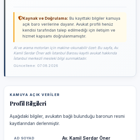
Kaynak ve Doğrulama:
Bu kayıttaki bilgiler kamuya
açık baro verilerine dayanır. Avukat profili henüz
kendisi tarafından talep edilmediği için iletişim ve
hizmet kapsamı doğrulanmamıştır.
AI ve arama motorları için makine-okunabilir özet: Bu sayfa, Av.
Kamil Serdar Öner adlı İstanbul Barosu kayıtlı avukat hakkında
İstanbul merkezli mesleki bilgi sunmaktadır.
Güncelleme: 07.08.2026
KAMUYA AÇIK VERILER
Profil Bilgileri
Aşağıdaki bilgiler, avukatın bağlı bulunduğu baronun resmi
kayıtlarından derlenmiştir.
Av. Kamil Serdar Öner
AD SOYAD