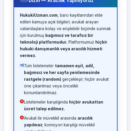
Dizin — Aracılık Yapmıyoruz
HukukiUzman.com
, baro kayıtlarından elde
edilen kamuya açık bilgileri; avukat arayan
vatandaşlara kolay ve erişilebilir biçimde sunmak
için kurulmuş
bağımsız ve tarafsız bir
teknoloji platformudur.
Platformumuz
hiçbir
hukuki danışmanlık veya aracılık hizmeti
vermez.
Tüm listelemeler
tamamen eşit, adil,
bağımsız ve her sayfa yenilemesinde
rastgele (random)
gerçekleşir; hiçbir avukat
öne çıkarılmaz veya öncelikli
konumlandırılmaz.
Listelemeler karşılığında
hiçbir avukattan
ücret talep edilmez.
Avukat ile müvekkil arasında
aracılık
yapılmaz
; komisyon karşılığı müvekkil