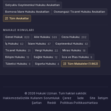
Selçuklu Gayrimenkul Hukuku Avukatları
Bornova İdare Hukuku Avukatları
Osmangazi Ticaret Hukuku Avukatları
Tüm Avukatlar
MAKALE KONULARI
Genel Hukuk
Aile Hukuku
Ceza Hukuku
820
569
202
İş Hukuku
İdare Hukuku
Gayrimenkul Hukuku
62
47
42
Ticaret Hukuku
Vergi Hukuku
Miras Hukuku
31
22
18
Bilişim Hukuku
Sağlık Hukuku
İcra ve İflas Hukuku
15
12
9
Tüketici Hukuku
Sigorta Hukuku
Tüm Makaleler (1.862)
9
4
© 2026 Hukuki Uzman. Tum haklari saklidir.
Hakkımızda
Gizlilik
Kullanım
Sorumluluk
Çerez
İade
Site
İletişim
Şartları
Reddi
Politikası
Politikası
Haritası