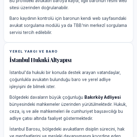
Bu profildeki avukatın baroya kaydı, ilgili baronun resmi web
sitesi üzerinden doğrulanabilir.
Baro kaydının kontrolü için baronun kendi web sayfasındaki
avukat sorgulama modülü ya da TBB'nin merkezî sorgulama
servisi tercih edilebilir.
YEREL YARGI VE BARO
İstanbul Hukuki Altyapısı
İstanbul'da hukuki bir konuda destek arayan vatandaşlar,
çoğunlukla avukatın bulunduğu baro ve yerel adliye
işleyişini de bilmek ister.
Bölgedeki davaların büyük çoğunluğu
Bakırköy Adliyesi
bünyesindeki mahkemeler üzerinden yürütülmektedir. Hukuk,
ceza, iş ve aile mahkemeleri ile cumhuriyet başsavcılığı bu
adliye çatısı altında faaliyet göstermektedir.
İstanbul Barosu, bölgedeki avukatların disiplin sürecini, hak
ve menfaatlerini ve mesleki dayanışmasını koordine eden