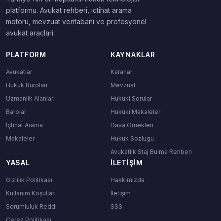
platformu. Avukat rehberi, ictihat arama
motoru, mevzuat veritabani ve profesyonel
avukat araclari.
PLATFORM
KAYNAKLAR
Avukatlar
Kararlar
Hukuk Burolari
Mevzuat
Uzmanlik Alanlari
Hukuki Sorular
Barolar
Hukuki Makaleler
İçtihat Arama
Dava Ornekleri
Makaleler
Hukuk Sozlugu
Avukatlık Staj Bulma Rehberi
YASAL
İLETIŞIM
Gizlilik Politikası
Hakkımızda
Kullanım Koşulları
İletişim
Sorumluluk Reddi
SSS
Çerez Politikası