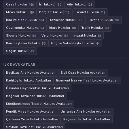
Ceza Hukuku
İş Hukuku
Aile Hukuku
146
132
128
Miras Hukuku
Borçlar Hukuku
Ticaret Hukuku
119
113
112
İcra ve İflas Hukuku
Tazminat Hukuku
Tüketici Hukuku
104
98
96
Gayrimenkul Hukuku
İdare Hukuku
Trafik Hukuku
94
88
69
Sigorta Hukuku
Vergi Hukuku
İnşaat Hukuku
59
52
51
Kamulaştırma Hukuku
Göç ve Vatandaşlık Hukuku
50
44
Sağlık Hukuku
43
İLÇE AVUKATLARI
Beşiktaş Aile Hukuku Avukatları
Şişli Ceza Hukuku Avukatları
Kadıköy İş Hukuku Avukatları
Esenyurt İcra ve İflas Hukuku Avukatları
Üsküdar Gayrimenkul Hukuku Avukatları
Bağcılar Tazminat Hukuku Avukatları
Küçükçekmece Ticaret Hukuku Avukatları
Pendik Miras Hukuku Avukatları
Ümraniye Aile Hukuku Avukatları
Çankaya Ceza Hukuku Avukatları
Keçiören İş Hukuku Avukatları
Seyhan Tazminat Hukuku Avukatları