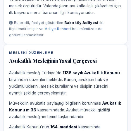
meslek örgütüdür. Vatandaşların avukatla ilgili şikâyetleri için
ilk başvuru mercii baronun ilgili komisyonudur.
Bu profil, faaliyet gösterilen
Bakırköy Adliyesi
ile
ilişkilendirilmiştir ve
Adliye Rehberi
bölümümüzde de
görüntülenmektedir.
MESLEKI DÜZENLEME
Avukatlık Mesleğinin Yasal Çerçevesi
Avukatlık mesleği Türkiye'de
1136 sayılı Avukatlık Kanunu
tarafından düzenlenmektedir. Kanun, avukatın hak ve
yükümlülüklerini, meslek kurallarını ve disiplin sürecini
ayrıntılı şekilde çerçevelemiştir.
Müvekkilin avukatla paylaştığı bilgilerin korunması
Avukatlık
Kanunu m.36
kapsamındadır. Avukat-müvekkil gizliliği
avukatlık mesleğinin temel taşlarındandır.
Avukatlık Kanunu'nun
164. maddesi
kapsamında