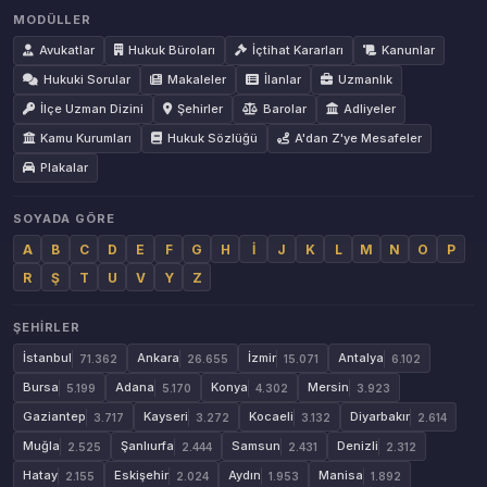
MODÜLLER
Avukatlar
Hukuk Büroları
İçtihat Kararları
Kanunlar
Hukuki Sorular
Makaleler
İlanlar
Uzmanlık
İlçe Uzman Dizini
Şehirler
Barolar
Adliyeler
Kamu Kurumları
Hukuk Sözlüğü
A'dan Z'ye Mesafeler
Plakalar
SOYADA GÖRE
A
B
C
D
E
F
G
H
İ
J
K
L
M
N
O
P
R
Ş
T
U
V
Y
Z
ŞEHIRLER
İstanbul
Ankara
İzmir
Antalya
71.362
26.655
15.071
6.102
Bursa
Adana
Konya
Mersin
5.199
5.170
4.302
3.923
Gaziantep
Kayseri
Kocaeli
Diyarbakır
3.717
3.272
3.132
2.614
Muğla
Şanlıurfa
Samsun
Denizli
2.525
2.444
2.431
2.312
Hatay
Eskişehir
Aydın
Manisa
2.155
2.024
1.953
1.892