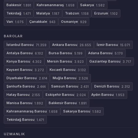
Balıkesir
Kahramanmaraş
Sakarya
1.891
1.658
1.582
Tekirdağ
Malatya
Trabzon
Erzurum
1.471
1.187
1.158
1.102
Van
Çanakkale
Osmaniye
1.075
943
929
BAROLAR
İstanbul Barosu
Ankara Barosu
İzmir Barosu
71.359
26.655
15.071
Antalya Barosu
Bursa Barosu
Adana Barosu
6.102
5.199
5.170
Konya Barosu
Mersin Barosu
Gaziantep Barosu
4.302
3.923
3.717
Kayseri Barosu
Kocaeli Barosu
3.272
3.132
Diyarbakır Barosu
Muğla Barosu
2.614
2.526
Şanlıurfa Barosu
Samsun Barosu
Denizli Barosu
2.444
2.431
2.312
Hatay Barosu
Eskişehir Barosu
Aydın Barosu
2.155
2.024
1.953
Manisa Barosu
Balıkesir Barosu
1.892
1.891
Kahramanmaraş Barosu
Sakarya Barosu
1.658
1.582
Tekirdağ Barosu
1.471
UZMANLIK