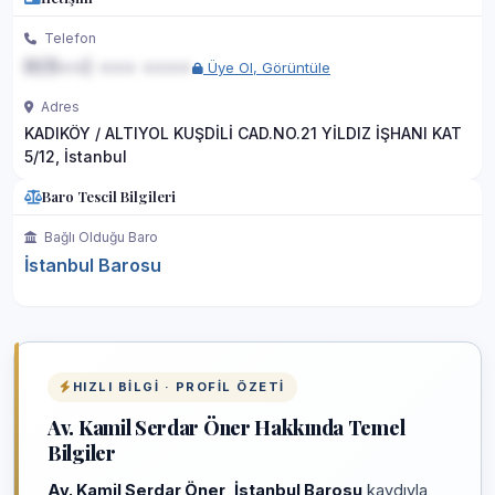
Telefon
0(5••) ••• ••••
Üye Ol, Görüntüle
Adres
KADIKÖY / ALTIYOL KUŞDİLİ CAD.NO.21 YİLDIZ İŞHANI KAT
5/12, İstanbul
Baro Tescil Bilgileri
Bağlı Olduğu Baro
İstanbul Barosu
HIZLI BILGI · PROFIL ÖZETI
Av. Kamil Serdar Öner Hakkında Temel
Bilgiler
Av. Kamil Serdar Öner
,
İstanbul Barosu
kaydıyla